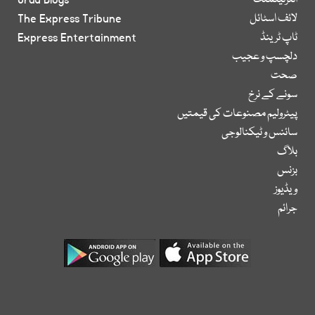
انٹرٹینمنٹ
Urdu Blogs
لائف اسٹائل
The Express Tribune
ٹاپ ٹرینڈ
Express Entertainment
دلچسپ و عجیب
صحت
سونے کے نرخ
پیٹرولیم مصنوعات کی قیمتیں
سائنس و ٹیکنالوجی
بلاگ
بزنس
ویڈیوز
جرائم