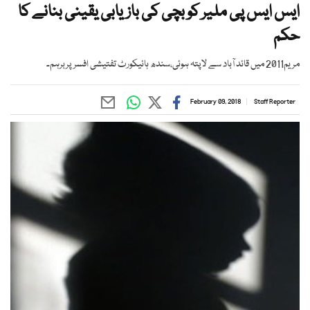
ایس ایس پی ملیر کو بچی کی بازیابی یقینی بنانے کا
حکم
مریم2011 میں قائد آباد سے لاپتہ ہوئی،سندھ ہائیکورٹ تفتیشی افسر پربرہم۔
February 09, 2018
Staff Reporter