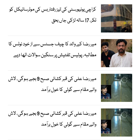
کراچی یونیورسٹی کی تیز رفتار بس کی موٹرسائیکل کو
ٹکر، 17 سالہ لڑکی جاں بحق
میر رضا کے والد کا چیف جسٹس سے از خود نوٹس کا
مطالبہ، پولیس تفتیش پر سنگین سوالات اٹھا دیے
میر رضا علی کی قبر کشائی صبح 9 بجے ہوگی، لاش
والے مقام سے گولی کا خول برآمد
میر رضا علی کی قبر کشائی صبح 9 بجے ہوگی، لاش
والے مقام سے گولی کا خول برآمد