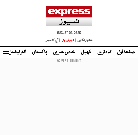
AUGUST 06, 2026
اشتہار لگائیں |
لائیو ٹی وی
| آج کا اخبار
صفحۂ اول
تازہ ترین
کھیل
خاص خبریں
پاکستان
انٹر نیشنل
ٹا