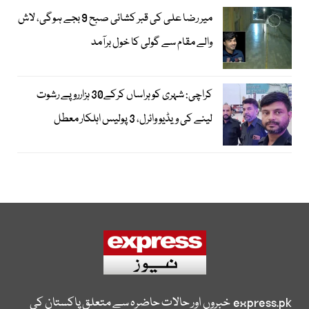
میر رضا علی کی قبر کشائی صبح 9 بجے ہوگی، لاش
والے مقام سے گولی کا خول برآمد
کراچی: شہری کو ہراساں کرکے30 ہزارروپے رشوت
لینے کی ویڈیو وائرل، 3 پولیس اہلکار معطل
express.pk
خبروں اور حالات حاضرہ سے متعلق پاکستان کی