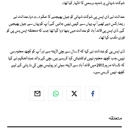
شوکت شہانی پر شدید برہمی کا اظہار کیا تھا۔
عدالت نے ڈی ایس پی شوکت شہانی کو جیل بھیجنے کا حکم دے دیا،عدالت نے
ریمارکس دیے تھے آپ یہاں سے کہیں نہیں جائیں گے،آپ کو یہاں سے جیل بھیجیں
گے، ڈی ایس پی قائد آباد کو عدالت میں بٹھا دیا گیا تھا جب کہ متعلقہ ایس یس پی کو
فوری طلب کیا تھا۔
ڈی ایس پی کو عدالت نے کہا کہ 7 سال سے بچی لاپتہ ہے اور آپ کو کچھ معلوم ہی
نہیں،جب کچھ معلوم نہیں تو تفتیش کیا کررہے ہیں، بچی کے والد عبدالحکیم نے کہا
کہ 5سالہ مریم 2011 میں قائد آباد سے لاپتہ ہوئی اور پولیس بچی کی بازیابی کے لیے
کچھ نہیں کررہی ہے۔
متعلقہ