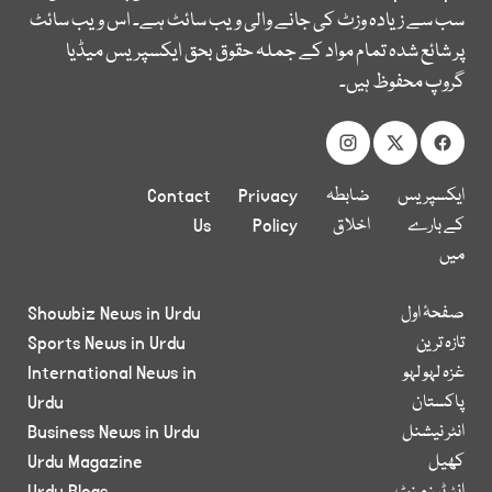
سب سے زیادہ وزٹ کی جانے والی ویب سائٹ ہے۔ اس ویب سائٹ
پر شائع شدہ تمام مواد کے جملہ حقوق بحق ایکسپریس میڈیا
گروپ محفوظ ہیں۔
ایکسپریس
ضابطہ
Privacy
Contact
کے بارے
اخلاق
Policy
Us
میں
صفحۂ اول
Showbiz News in Urdu
تازہ ترین
Sports News in Urdu
غزہ لہو لہو
International News in
پاکستان
Urdu
انٹر نیشنل
Business News in Urdu
کھیل
Urdu Magazine