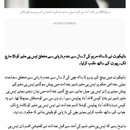
مریم2011 میں قائد آباد سے لاپتہ ہوئی،سندھ ہائیکورٹ تفتیشی افسر پربرہم۔ فوٹو: فائل
ہائیکورٹ نے 5 سالہ مریم کی 7 سال سے عدم بازیابی سے متعلق ایس پی ملیر کو 15 مارچ
تک رپورٹ کے ساتھ طلب کرلیا۔
ہائیکورٹ میں بینچ کے روبرو 5 سالہ بچی کی 7 سال سے عدم بازیابی سے متعلق سماعت
ہوئی، عدالتی حکم پر ایس پی ملیر شبیر عدالت میں پیش ہوگئے،ایس پی ملیرکے
پیش ہونے پر ڈی ایس پی جیل جانے سے بچ گئے، عدالت میں بیان دیتے ہوئے ایس پی
ملیر شبیر نے بتایا کیس قائد آباد پولیس سے اے وی سی سی کو منتقل ہوچکا تھا، اب یہ
کیس دوبارہ قائد آباد پولیس کو ملا تاہم عدالت نے ایس ایس پی ملیر کو 15مارچ تک
جواب کے ساتھ طلب کرتے ہوئے بچی کی بازیابی کو یقینی بنانے کا حکم دے دیا۔
واضح رہے کہ ایس پی ملیر شبیرکی آمد سے قبل عدالت نے تفتیشی افسر ڈی ایس پی