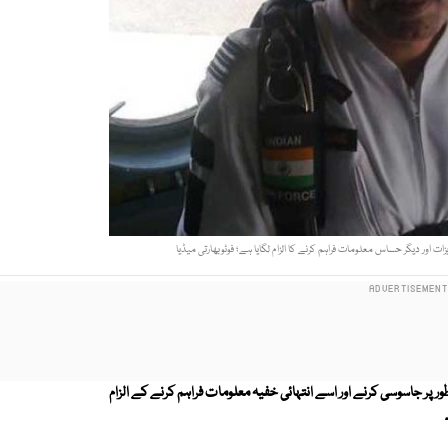
ات اور دیگر حساس معلومات فراہم کرنے کا الزام لگایا ہے؛ فوٹوبھارتی میڈیا
 پر جاسوسی کرنے اور اسے انتہائی خفیہ معلومات فراہم کرنے کے الزام