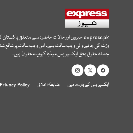
express.pk
خبروں اور حالات حاضرہ سے متعلق پاکستان 
وزٹ کی جانے والی ویب سائٹ ہے۔ اس ویب سائٹ پر شائع شدہ
جملہ حقوق بحق ایکسپریس میڈیا گروپ محفوظ ہیں۔
ایکسپریس کے بارے میں
ضابطہ اخلاق
Privacy Policy