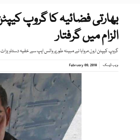
بھارتی فضائیہ کا گروپ کیپ
الزام میں گرفتار
گروپ کیپٹن ارون مرواہا نے مبینہ طور پر واٹس ایپ سے خفیہ دستاویزات کی
ویب ڈیسک
February 09, 2018