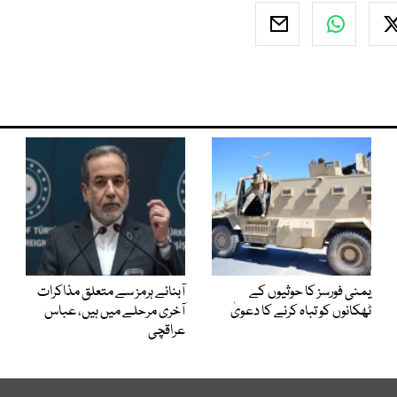
یمنی فورسز کا حوثیوں کے
آبنائے ہرمز سے متعلق مذاکرات
ٹھکانوں کو تباہ کرنے کا دعویٰ
آخری مرحلے میں ہیں، عباس
عراقچی