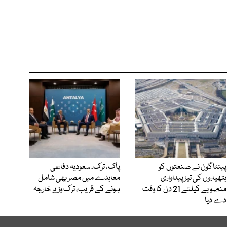
پینٹاگون نے صنعتوں کو
پاک، ترک، سعودیہ دفاعی
ہتھیاروں کی تیز پیداواری
معاہدے میں مصر بھی شامل
منصوبے کیلئے 21 دن کا وقت
ہونے کے قریب، ترک وزیر خارجہ
دے دیا