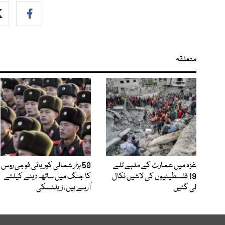
متعلقہ
غزہ میں عمارت کے ملبے تلے
50 ہزار شمالی کوریائی فوجی روس
19 فلسطینیوں کی لاشیں نکال
کا جنگ میں ساتھ دینے کیلئے
لی گئیں
آرہے ہیں، زیلنسکی