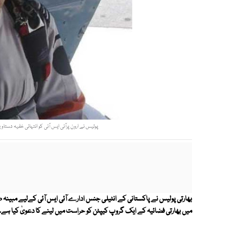
پولیس نے ارون پرآئی ایس آئی کو انتہائی خفیہ دستاویز
بھارتی پولیس نے پاکستانی کے انٹیلی جنس ادارے آئی ایس آئی کےلیے مبینہ طور
میں بھارتی فضائیہ کے ایک گروپ کیپٹن کو حراست میں لینے کا دعویٰ کیا ہے۔