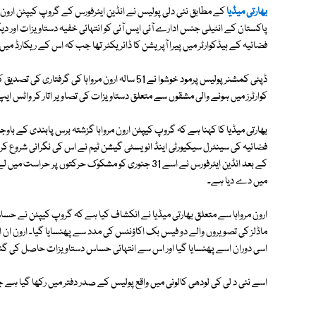
بھارتی میڈیا
کے مطابق نئی دلی پولیس نے انڈین ایئرفورس کے گروپ کیپٹن ارون م
پاکستان کے انٹیلی جنس ادارے آئی ایس آئی کو انتہائی خفیہ دستاویزات اور دیگر 
فضائیہ کے ہیڈکوارٹر میں پیرا آپریشن کا ڈائریکٹر تھا جب کہ اس کے ریکارڈ میں انسٹرکٹر کی حیثیت سے
ڈپٹی کمشنر پولیس پرمود خوشوا نے 51 سالہ ارون مرواہ
کوارٹرز میں ہونے والی مشقوں سے متعلق دستاویزات کی تصاویر اتار کر واٹس ایپ 
بھارتی میڈیا کا کہنا ہے کہ گروپ کیپٹن ارون مرواہا گزشتہ برس پابندی کے باوجو
فضائیہ کی سینٹرل سیکیورٹی اینڈ انویسٹی گیشن ٹیم نے اس کی نگرانی شروع ک
کے بعد انڈین ایئرفورس نے اسے 31 جنوری کو مشکوک حرکتو
میں دے دیا ہے۔
ارون مرواہا سے متعلق بھارتی میڈیا نے انکشاف کیا ہے کہ گروپ کیپٹن نے ح
ماڈلز کی تصویروں والے دو فیس بک اکاؤنٹس کی مدد سے پھنسایا گیا۔ ارون ان اک
اسی دوران اسے پھنسایا گیا اور اس سے انتہائی حساس دستاویزات حاصل کی گئ
اسے نئی د لی کی لودھی کالونی میں واقع پولیس کے صدر دفتر میں رکھا گیا 