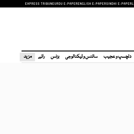
EXPRESS TRIBUNE
URDU E-PAPER
ENGLISH E-PAPER
SINDHI E-PAPER
L
دلچسپ و عجیب
سائنس و ٹیکنالوجی
بزنس
رائے
مزید