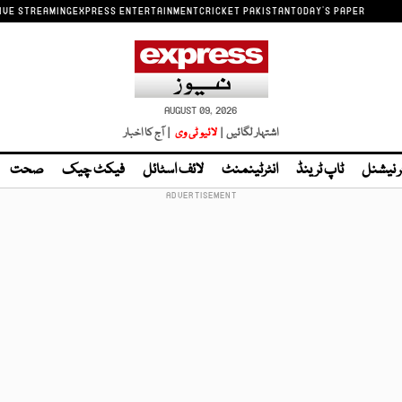
IVE STREAMING
EXPRESS ENTERTAINMENT
CRICKET PAKISTAN
TODAY'S PAPER
AUGUST 09, 2026
اشتہار لگائیں |
لائیو ٹی وی
| آج کا اخبار
ر نیشنل
ٹاپ ٹرینڈ
انٹرٹینمنٹ
لائف اسٹائل
فیکٹ چیک
صحت