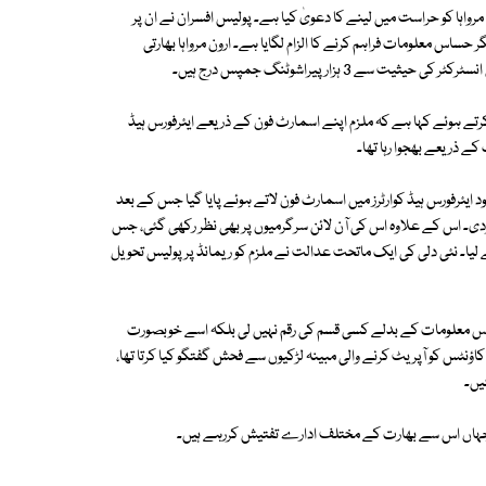
رواہا کو حراست میں لینے کا دعویٰ کیا ہے۔ پولیس افسران نے ان پر
حساس معلومات فراہم کرنے کا الزام لگایا ہے۔ ارون مرواہا بھارتی
 3 ہزار پیراشوٹنگ جمپس درج ہیں۔
ا کی گرفتاری کی تصدیق کرتے ہوئے کہا ہے کہ ملزم اپنے اسمارٹ فون کے ذریعے ایئرفورس ہیڈ
کے ذریعے بھجوا رہا تھا۔
د ایئرفورس ہیڈ کوارٹرز میں اسمارٹ فون لاتے ہوئے پایا گیا جس کے بعد
ردی۔ اس کے علاوہ اس کی آن لائن سرگرمیوں پر بھی نظر رکھی گئی، جس
ں پر حراست میں لے لیا۔ نئی دلی کی ایک ماتحت عدالت نے ملزم کو ریمانڈ پر پولیس تحویل
ساس معلومات کے بدلے کسی قسم کی رقم نہیں لی بلکہ اسے خوبصورت
اؤنٹس کو آپریٹ کرنے والی مبینہ لڑکیوں سے فحش گفتگو کیا کرتا تھا،
یں۔
ہے جہاں اس سے بھارت کے مختلف ادارے تفتیش کررہے ہیں۔