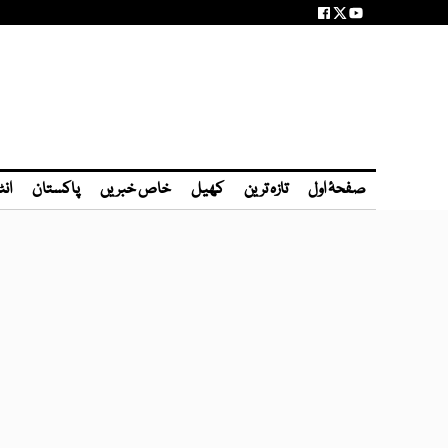
صفحۂ اول
تازہ ترین
کھیل
خاص خبریں
پاکستان
انٹ