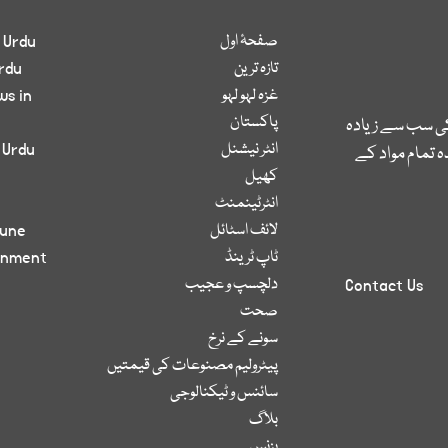
صفحۂ اول
 Urdu
تازہ ترین
rdu
غزہ لہو لہو
ws in
پاکستان
کی سب سے زیادہ
انٹر نیشنل
 Urdu
 تمام مواد کے
کھیل
انٹرٹینمنٹ
لائف اسٹائل
bune
ٹاپ ٹرینڈ
inment
دلچسپ و عجیب
Contact Us
صحت
سونے کے نرخ
پیٹرولیم مصنوعات کی قیمتیں
سائنس و ٹیکنالوجی
بلاگ
بزنس