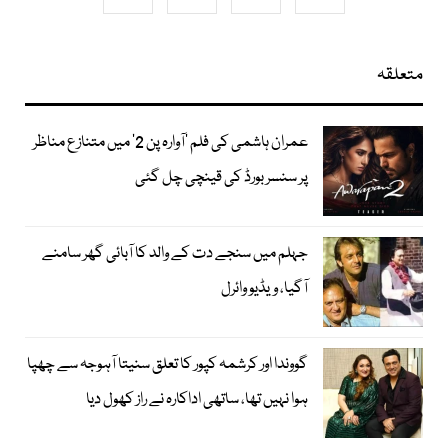
متعلقہ
عمران ہاشمی کی فلم ’آوارہ پن 2‘ میں متنازع مناظر
پر سنسر بورڈ کی قینچی چل گئی
جہلم میں سنجے دت کے والد کا آبائی گھر سامنے
آگیا، ویڈیو وائرل
گووندا اور کرشمہ کپور کا تعلق سنیتا آہوجہ سے چھپا
ہوا نہیں تھا، ساتھی اداکارہ نے راز کھول دیا