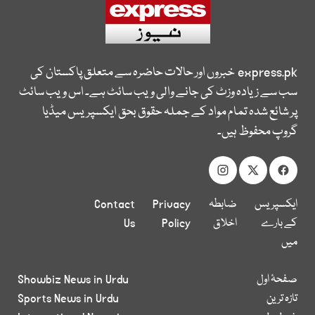
express.pk
خبروں اور حالات حاضرہ سے متعلق پاکستان کی
سب سے زیادہ وزٹ کی جانے والی ویب سائٹ ہے۔ اس ویب سائٹ
پر شائع شدہ تمام مواد کے جملہ حقوق بحق ایکسپریس میڈیا
گروپ محفوظ ہیں۔
ایکسپریس
ضابطہ
Privacy
Contact
کے بارے
اخلاق
Policy
Us
میں
صفحۂ اول
Showbiz News in Urdu
تازہ ترین
Sports News in Urdu