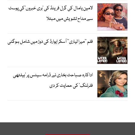
لامین یامال کی گرل فرینڈ کی ’بری خبروں‘کی پوسٹ
سے مداح تشویش میں مبتلا
فلم ’’میرا لیاری‘‘ آسکر ایوارڈ کی دوڑ میں شامل ہوگئی
اداکارہ صباحت بخاری نے ڈرامہ سیٹس پر ’ہیلتھی
فلرٹنگ‘ کی حمایت کر دی