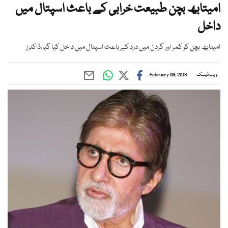
امیتابھ بچن طبیعت خرابی کے باعث اسپتال میں
داخل
امیتابھ بچن کو کمر اور گردن میں درد کے باعث اسپتال میں داخل کیا گیا،ڈاکٹرز
ویب ڈیسک
February 09, 2018