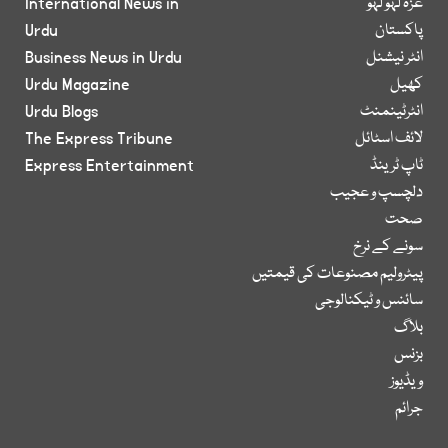
غزہ لہو لہو
International News in
پاکستان
Urdu
انٹر نیشنل
Business News in Urdu
کھیل
Urdu Magazine
انٹرٹینمنٹ
Urdu Blogs
لائف اسٹائل
The Express Tribune
ٹاپ ٹرینڈ
Express Entertainment
دلچسپ و عجیب
صحت
سونے کے نرخ
پیٹرولیم مصنوعات کی قیمتیں
سائنس و ٹیکنالوجی
بلاگ
بزنس
ویڈیوز
جرائم