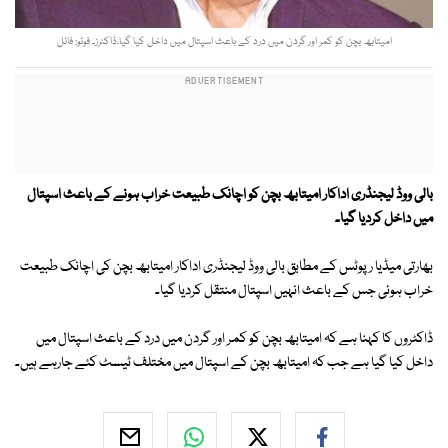
امیتابھ بچن کو کمر اور گردن میں درد کے باعث اسپتال میں داخل کیا گیا،ڈاکٹرز۔ فوٹو: فائل
بالی ووڈ لیجنڈری اداکار امیتابھ بچن کو اچانک طبیعت خراب ہونے کے باعث اسپتال
میں داخل کردیا گیا۔
بھارتی میڈیا رپوٹس کے مطابق بالی ووڈ لیجنڈری اداکار امیتابھ بچن کی اچانک طبیعت
خراب ہوئی جس کے باعث انہیں اسپتال منتقل کردیا گیا۔
ڈاکٹروں کا کہنا ہے کہ امیتابھ بچن کو کمر اور گردن میں درد کے باعث اسپتال میں
داخل کیا گیا ہے جب کہ امیتابھ بچن کے اسپتال میں مختلف ٹیسٹ کئے جارہے ہیں۔