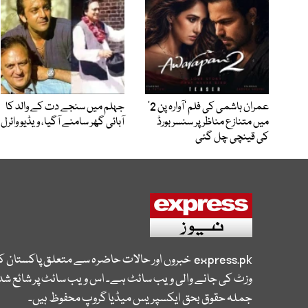
عمران ہاشمی کی فلم ’آوارہ پن 2‘
جہلم میں سنجے دت کے والد کا
میں متنازع مناظر پر سنسر بورڈ
آبائی گھر سامنے آگیا، ویڈیو وائرل
کی قینچی چل گئی
express.pk
خبروں اور حالات حاضرہ سے متعلق پاکستان 
وزٹ کی جانے والی ویب سائٹ ہے۔ اس ویب سائٹ پر شائع شدہ
جملہ حقوق بحق ایکسپریس میڈیا گروپ محفوظ ہیں۔