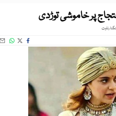
تجاج پر خاموشی توڑدی
نا رناوت