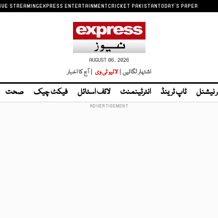
IVE STREAMING
EXPRESS ENTERTAINMENT
CRICKET PAKISTAN
TODAY'S PAPER
AUGUST 06, 2026
اشتہار لگائیں |
لائیو ٹی وی
| آج کا اخبار
ر نیشنل
ٹاپ ٹرینڈ
انٹرٹینمنٹ
لائف اسٹائل
فیکٹ چیک
صحت