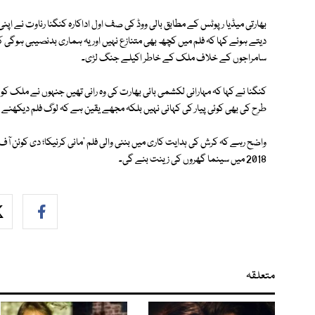
بھارتی میڈیا رپوٹس کے مطابق بالی ووڈ کی صف اول اداکارہ کنگنا رناوت نے اپ
دیتے ہوئے کہا کہ فلم میں کچھ بھی متنازع نہیں اور یہ ہماری بدنصیبی ہوگی ک
سامراجوں کے خلاف ملک کے خاطر اکیلے جنگ لڑی۔
کنگنا نے کہا کہ مہارانی لکشمی بائی بھارت کی وہ رانی تھیں جنہوں نے ملک کو
طرح کی بھی کوئی پیار کی کہانی نہیں بلکہ مجھے یقین ہے کہ لوگ فلم دیکھن
واضح رہے کہ کرش کی ہدایت کاری میں بننی والی فلم 'مانی کرنیکا؛ دی کوئن آف
2018 میں سینما گھروں کی زینت بنے گی۔
متعلقہ