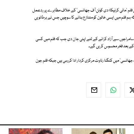
نی فلم 'مانی کرنیکا؛ دی کوئن آف جھانسی' کے خلاف مظاہرے پر ردعمل
ہ ہم فلم میں ایسی خاتون کو متنازع بنانے کا سوچیں جس نے برطانویں
 سامراجوں سے آزاد کرانے کے لئے اپنی جان دی جب کہ فلم میں کسی
ے کے بعد فخر محسوس کریں گے۔
 جھانسی' میں کنگنا رناوت مرکزی کردار ادا کررہی ہیں جبکہ فلم جون