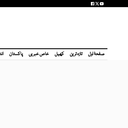
صفحۂ اول
تازہ ترین
کھیل
خاص خبریں
پاکستان
انٹ