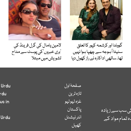
گووندا اور کرشمہ کپور کا تعلق
لامین یامال کی گرل فرینڈ کی
سنیتا آہوجہ سے چھپا ہوا نہیں
’بری خبروں‘کی پوسٹ سے مداح
تھا، ساتھی اداکارہ نے راز کھول دیا
تشویش میں مبتلا
صفحۂ اول
 Urdu
تازہ ترین
rdu
غزہ لہو لہو
ws in
پاکستان
کی سب سے زیادہ
انٹر نیشنل
 Urdu
 تمام مواد کے
کھیل