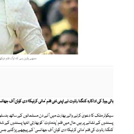
مجھے یقین ہے کہ لوگ فلم دیکھن
بالی ووڈ کی اداکارہ کنگنا رناوت نے اپنی نئی فلم 'مانی کرنیکا؛ دی کوئن آف ج
سیکولر ملک کا دعویٰ کرنے والے بھارت میں آئے دن مسلمانوں کے ساتھ بدسلوکی 
پسندوں کے نشانے پر ہیں حال میں فلم 'پدماوت' کو بھارتی انتہا پسندوں کے شدی
کنگنا رناوت کی فلم 'مانی کرنیکا؛ دی کوئن آف جھانسی' کے پیچھے پڑگئے جس پر