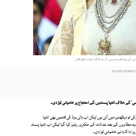
ے کے بعد فخر محسوس کرے،کنگنا رناوت۔ فوٹو: فائل
ھانسی' کے خلاف انتہا پسندوں کے احتجاج پر خاموشی توڑ دی۔
تو دیکھنے میں آتی ہیں لیکن اب بالی ووڈ کی فلمیں بھی انتہا
د مظاہروں کے بعد عدالت کے حکم پر ریلیز کیا گیا لیکن اب انتہا پسند
 اداکارہ نے خاموشی توڑ دی۔