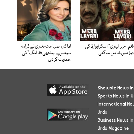
فلم ’’میرا لیاری‘‘ آسکر ایوارڈ کی
اداکارہ صباحت بخاری نے ڈرامہ
دوڑ میں شامل ہوگئی
سیٹس پر ’ہیلتھی فلرٹنگ‘ کی
حمایت کر دی
Showbiz News in
Sports News in U
International Ne
Urdu
Business News in
Urdu Magazine