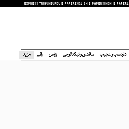
EXPRESS TRIBUNE
URDU E-PAPER
ENGLISH E-PAPER
SINDHI E-PAPER
L
دلچسپ و عجیب
سائنس و ٹیکنالوجی
بزنس
رائے
مزید