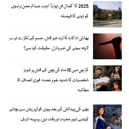
2025 کا ’کمال فن ایوارڈ‘ ادیب عبدالرحمٰن براہوی
کو دینے کا فیصلہ
بھارتی اداکارہ کا لرزہ خیز قتل، جسم کے ٹکڑے اور سر
لاپتہ ہونے کی خبر وائرل، حقیقت کیا ہے؟
کراچی میں 18 ماہ کی بچی کے قتل پر شوبز
شخصیات کا شدید غم و غصہ، فوری انصاف کا
مطالبہ
بچے کی پیدائش کے بعد بیوی کو ڈپریشن سے بچانے
کیلئے شوہر محبت اور وقت دیں، روبینہ اشرف