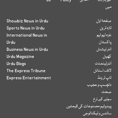
کے بارے
اخلاق
Policy
Us
میں
صفحۂ اول
Showbiz News in Urdu
تازہ ترین
Sports News in Urdu
غزہ لہو لہو
International News in
پاکستان
Urdu
انٹر نیشنل
Business News in Urdu
کھیل
Urdu Magazine
انٹرٹینمنٹ
Urdu Blogs
لائف اسٹائل
The Express Tribune
ٹاپ ٹرینڈ
Express Entertainment
دلچسپ و عجیب
صحت
سونے کے نرخ
پیٹرولیم مصنوعات کی قیمتیں
سائنس و ٹیکنالوجی