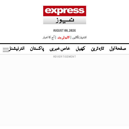
AUGUST 08, 2026
اشتہار لگائیں |
لائیو ٹی وی
| آج کا اخبار
صفحۂ اول
تازہ ترین
کھیل
خاص خبریں
پاکستان
انٹر نیشنل
ٹا