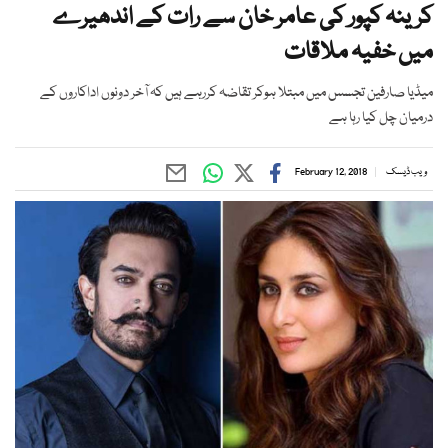
کرینہ کپور کی عامر خان سے رات کے اندھیرے
میں خفیہ ملاقات
میڈیا صارفین تجسس میں مبتلا ہوکر تقاضہ کررہے ہیں کہ آخر دونوں اداکاروں کے
درمیان چل کیا رہا ہے
ویب ڈیسک
February 12, 2018