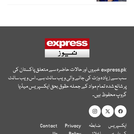
express.pk
خبروں اور حالات حاضرہ سے متعلق پاکستان کی
سب سے زیادہ وزٹ کی جانے والی ویب سائٹ ہے۔ اس ویب سائٹ
پر شائع شدہ تمام مواد کے جملہ حقوق بحق ایکسپریس میڈیا
گروپ محفوظ ہیں۔
ایکسپریس
ضابطہ
Privacy
Contact