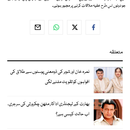
جو دونوں اس طرح خفیہ ملاقات کرنے پر مجبور ہوئے۔
متعلقہ
نمرہ خان اور شوہر کی ذومعنی پوسٹوں سے طلاق کی
افواہوں کو تقویت ملنے لگی
بھارت کے لیجنڈری اداکار متھن چکرورتی کی سرجری،
اب حالت کیسی ہے؟