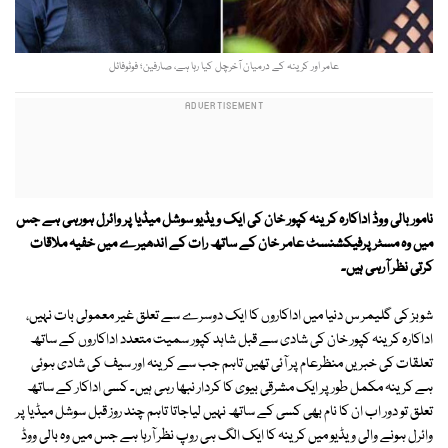
عامر اور کرینہ کے درمیان آخرچل کیا رہا ہے، صارفین؛ فوٹوفائل
نامور بالی ووڈ اداکارہ کرینہ کپور خان کی ایک ویڈیو سوشل میڈیا پر وائرل ہورہی ہے جس
میں وہ مسٹر پرفیکشنسٹ عامر خان کے ساتھ رات کے اندھیرے میں خفیہ ملاقات
کرتی نظر آرہی ہیں۔
شوبز کی گلیمر س دنیا میں اداکاروں کا ایک دوسرے سے تعلق غیر معمولی بات نہیں،
اداکارہ کرینہ کپور خان کی شادی سے قبل شاہد کپور سمیت متعدد اداکاروں کے ساتھ
تعلقات کی خبریں منظرعام پر آئی تھیں تاہم جب سے کرینہ اور سیف کی شادی ہوئی
ہے کرینہ مکمل طور پر ایک مشرقی بیوی کا کردار نبھا رہی ہیں۔ کسی اداکار کے ساتھ
تعلق تو دور اب ان کا نام بھی کسی کے ساتھ نہیں لیاجاتا تاہم چند روز قبل سوشل میڈیا پر
وائرل ہونے والی ویڈیو میں کرینہ کا ایک الگ ہی روپ نظر آرہا ہے جس میں وہ بالی ووڈ