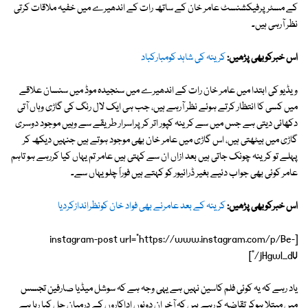
کے مسٹر پرفیکشنسٹ عامر خان کے ساتھ رات کے اندھیرے میں خفیہ ملاقات کرتی
نظر آرہی ہیں۔
اس خبرکوبھی پڑھیں:
کرینہ کی شاہد کومبارکباد
ویڈیو کی ابتدا میں عامر خان رات کے اندھیرے میں سنجیدہ موڈ میں سنسان علاقے
میں کسی کا انتظار کرتے ہوئے نظر آرہے ہیں، جب ہی ایک لال رنگ کی گاڑی وہاں آتی
دکھائی دیتی ہے جس میں سے کرینہ کپور اتر کر پراسرار طریقے سے وہیں موجود دوسری
گاڑی میں بیٹھتی ہیں، اس گاڑی میں عامر خان بھی موجود ہوتے ہیں جنہیں دیکھ کر
پہلے تو کرینہ چونک جاتی ہیں بعد ازاں ان سے کہتی ہیں عامر تم یہاں کیا کررہے ہو تاہم
عامر کوئی بھی جواب دئیے بغیر ڈرائیور کو کہتے ہیں فوراً چلو یہاں سے۔
اس خبرکوبھی پڑھیں:
کرینہ کے بعد عامرنے بھی فواد خان کونظراندازکردیا
[instagram-post url="https://www.instagram.com/p/Be-
jHgwl_dV/"]
یاد رہے کہ یہ کوئی فلم کاسین نہیں ہے یہی وجہ ہے کہ سوشل میڈیا صارفین تجسس
میں مبتلا ہوکر تقاضہ کررہے ہیں کہ آخر ان دونوں اداکاروں کے درمیان چل کیا رہا ہے