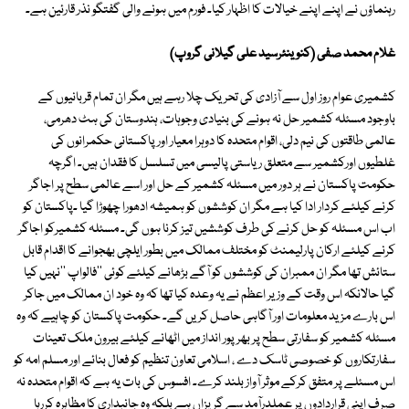
رہنماؤں نے اپنے اپنے خیالات کا اظہار کیا۔ فورم میں ہونے والی گفتگو نذر قارئین ہے۔
غلام محمد صفی (کنوینئرسید علی گیلانی گروپ)
کشمیری عوام روز اول سے آزادی کی تحریک چلا رہے ہیں مگر ان تمام قربانیوں کے
باوجود مسئلہ کشمیر حل نہ ہونے کی بنیادی وجوہات، ہندوستان کی ہٹ دھرمی،
عالمی طاقتوں کی نیم دلی، اقوام متحدہ کا دوہرا معیار اور پاکستانی حکمرانوں کی
غلطیوں اورکشمیر سے متعلق ریاستی پالیسی میں تسلسل کا فقدان ہیں۔ اگرچہ
حکومت پاکستان نے ہر دور میں مسئلہ کشمیر کے حل اور اسے عالمی سطح پر اجاگر
کرنے کیلئے کردار ادا کیا ہے مگر ان کوششوں کو ہمیشہ ادھورا چھوڑا گیا ۔پاکستان کو
اب اس مسئلہ کو حل کرنے کی طرف کوششیں تیز کرنا ہوں گی۔ مسئلہ کشمیرکو اجاگر
کرنے کیلئے ارکان پارلیمنٹ کو مختلف ممالک میں بطور ایلچی بھجوانے کا اقدام قابل
ستائش تھا مگر ان ممبران کی کوششوں کو آگے بڑھانے کیلئے کوئی ''فالواپ ''نہیں کیا
گیا حالانکہ اس وقت کے وزیر اعظم نے یہ وعدہ کیا تھا کہ وہ خود ان ممالک میں جاکر
اس بارے مزید معلومات اور آگاہی حاصل کریں گے۔ حکومت پاکستان کو چاہیے کہ وہ
مسئلہ کشمیر کو سفارتی سطح پر بھرپور انداز میں اٹھانے کیلئے بیرون ملک تعینات
سفارتکاروں کو خصوصی ٹاسک دے ، اسلامی تعاون تنظیم کو فعال بنائے اور مسلم امہ کو
اس مسئلے پر متفق کرکے موثر آواز بلند کرے۔ افسوس کی بات یہ ہے کہ اقوام متحدہ نہ
صرف اپنی قراردادوں پر عملدرآمد سے گریزاں ہے بلکہ وہ جانبداری کا مظاہرہ کررہا