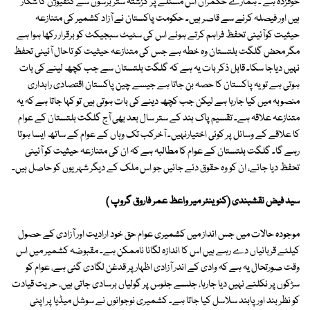
خوفزدہ ہے ۔ ہمارے حکمران اس مسئلے پر گزشتہ ستر برسوں سے کنفیوژن کا شکار
ہیں اور فیصلہ کرنے سے قاصر ہیں۔ حکومت پاکستان نے آزاد کشمیر کی متنازعہ
حیثیت کوآئینی تحفظ فراہم کرتے ہوئے اس کی سٹیٹ سبجیکٹ کو برقرار رکھا ہوا ہے
مگر محض گلگت بلتستان وہ خطہ ہے جس کی متنازعہ حیثیت کو تاحال آئینی تحفظ
نہیں دیاجا سکا۔ قابل ذکر بات یہ ہے کہ گلگت بلتستان سے جب کچھ لینے کی بات
ہوتی ہے تو یہ پاکستان کا حصہ بن جاتا ہے جیسے چین پاکستان اقتصادی راہداری
منصوبہ میں کیا جارہا ہے لیکن جب کچھ دینے کی بات ہوتی ہیں تو کہا جاتا ہے کہ یہ
متنازعہ علاقہ ہے۔ تقسیم پاک ہند کے ستر سال بعد بھی آج گلگت بلتستان کے عوام
کا علاقے کے وسائل پر کوئی اختیارنہیں۔ آخرکب تک وہاں کے عوام کے ساتھ ایسا ہوتا
رہے گا۔ گلگت بلتستان کے عوام کا مطالبہ ہے کہ ان کی متنازعہ حیثیت کو آئینی
تحفظ دیا جائے، ان کو وہ حقوق دئے جائیں جو اس ملک کے دیگر شہریوں کو حاصل ہیں۔
سید فیض نقشبندی (کنوینئر میر واعظ عمر فاروق گروپ )
موجودہ حالات میں جس انداز میں کشمیری عوام حق خود ارادیت اور آزادی کے حصول
کیلئے قربانیاں دے رہے ہیں اس کا اندازہ لگانا ناممکن ہے۔ مقبوضہ کشمیر میں اس
وقت صورتحال یہ ہے کہ وادی کے اندر آزادی اظہار پر قدغن لگادی گئی ہے، عوام کو
سڑکوں پر نکلنے نہیں دیا جارہا، جلسے جلوس پر گولیاں برسادی جاتی ہیں، حریت قیادت
کو نظر بند اور پابند سلاسل کیا جاتا ہے۔ کشمیری نوجوانوں نے سوشل میڈیا پر اپنی