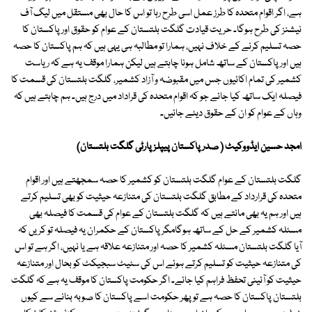
ہے، اگر اقوام متحدہ کا طرز عمل اسی طرح رہا تو اس کا حال بھی مستقل میں لیگ آف
نیشنز کی طرح ہوگا۔ حریت قیادت گلگت بلتستان کے عوام کو حقوق اور پاکستان کا
حصہ تسلیم کرنے کے خلاف نہیں، ہمارا تو مطالبہ ہی یہی ہیں کہ ہم پاکستان کا حصہ
ہیں اور پاکستان کے ساتھ شامل ہونا چاہتے ہیں لیکن ہمارا موقف یہ ہے کہ ریاست
کشمیر کی تمام اکائیوں جس میں مقبوضہ و آزاد کشمیر، گلگت بلتستان کی قسمت کا
فیصلہ ایک ساتھ کیا جائے جو کہ اقوام متحدہ کی قراداد میں درج ہیں۔ ہم چاہتے ہیں کہ
وہاں کے عوام کو ان کے حقوق دیئے جائیں۔
امجد حسین ایڈووکیٹ ( صدر پاکستان پیپلز پارٹی گلگت بلتستان)
گلگت بلتستان کے عوام گلگت بلتستان کو کشمیر کا حصہ سمجھتے ہیں اور اقوام
متحدہ کی قرارداد کے مطابق گلگت بلتستان کی متنازعہ حیثیت کو بھی تسلیم کرتے
ہیں اور ہم یہ بھی مانتے ہیں کہ گلگت بلتستان کے عوام کی قسمت کا فیصلہ بھی
مسئلہ کشمیر کے حل کے ساتھ ہوگامگر پاکستان کے حکمران یہ فیصلہ تو کریں کہ
آیا گلگت بلتستان مسئلہ کشمیر کا حصہ اور متنازعہ علاقہ ہے یا نہیں، اگر ہے تو اس
کی متنازعہ حیثیت کو تسلیم کرتے ہوئے اس کی سٹیٹ سبجیکٹ کو بحال اور متنازعہ
حیثیت کو آئینی تحفظ فراہم کیا جائے۔ اگر حکومت پاکستان کا موقف یہ ہے کہ گلگت
بلتستان پاکستان کا حصہ ہے تو پھر حکومت اسے پاکستان کا صوبہ بنانے سے کیوں