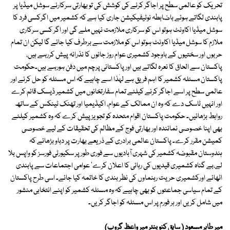
تحریک کو عالمی سطح پر اجاگر کرنے کی کوشش کی تو بھارتی سرکارنے سوشل میڈیا پر
پابندی لگاتے ہوئے باضابطہ نوٹیفیکیشن جاری کیا ہے کہ کشمیر میں اگرکسی فرد کا
سوشل میڈیا اکاونٹ ہوتو اس کو سرکاری ملازمت نہیں ملے گی اور اگر کسی سرکاری
ملازم کا سوشل میڈیا اکاونٹ ہوتو اس کو ملازمت سے برطرف کیا جائے گا لیکن ان تمام
حربوں اور سختیوں کے باوجود کشمیری عوام روز جانوں کا نذرانہ پیش کررہے ہیں،
پاکستان سے الحاق کا نعرہ لگاتے ہیں اور پاکستانی پرچم میں دفن ہورہے ہیں۔حکومت
پاکستان مسئلہ کشمیر کا اہم فریق ہے لہٰذا اسے چاہیے کہ اس مسئلہ کو حل کرنے اور
عالمی سطح پر اسے اجاگر کرنے کیلئے تمام سفارتخانوں میں کشمیر ڈیسک قائم کرے
اور انہیں ٹاسک دے کہ وہ ان ممالک کے عوام، اکیڈیمیا اور تھنک ٹینکس کے ساتھ
روابط بڑھائیں۔ حکومت پاکستان اقوام متحدہ کو تجویز پیش کرے کہ وہ کشمیر کیلئے
بھی اپنا خصوصی نمائندہ اور بھارتی فوج کے مظالم کی تحقیقات کے لیے خصوصی
کمیشن مقرر کرے۔ پاکستان عالمی برادری کے ذریعے بھارت پر دباو بڑھائے کہ
ہندوستان مقبوضہ کشمیر کی شہری آبادیوں سے فوری طور پر سکیورٹی فورسز کو واپس بلا
لے،بے گناہ کشمیری قیدیوں کی رہائی کا اعلان کرے' عوامی اجتماعات سے پابندی
اٹھائے اورکشمیری حریت رہنماوں کی نظر بندی کا خاتمہ کیا جائے۔ اسی طرح پاکستان
کے تمام سیاسی جماعتوں کو بھی چاہیے کہ وہ مسئلہ کشمیر کو اپنے انتخابی منشور
میں شامل کریں اور ہر فورم پر اس مسئلہ کو اجاگر کریں۔
میر طاہر مسعود ( سابق کنوینئر میر واعظ گروپ)