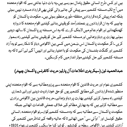
ہیں اور کس طرح انسانی حقوق پامال ہو رہے ہیں۔یہ بات دنیا جانتی ہے کہ اقوام متحدہ
میں آج تک مسئلہ کشمیر سے پیش کی جانے والی کوئی بھی قرارداد مسترد نہیں ہوئی
بلکہ تمام پیش کردہ قراردادیں متفقہ طور پر منظور ہوئی ہیں۔ حکومت پاکستان کو
چاہیے کہ وہ ان قراردادوں پر عملدرآمد کو یقینی بنانے کیلئے اقوام متحدہ کا دروازہ
کھٹکھٹائے اور اقوام عالم میں لابنگ کرے کہ وہ اس مسئلہ پر پاکستان کا ساتھ دیتے
ہوئے بھارت پر دباؤ بڑھائیں اور مسئلہ کشمیر کے حل کو یقینی بنانے کیلئے راہ ہموار
کریں ۔اگر حکومت پاکستان اس ضمن میں کسی بین الاقوامی دباؤ کا شکار ہے تو وہ آزاد
کشمیر اور گلگت بلتستان کی حکومت کو بااختیار بنائے اور انہیں آگے لے آئے تاکہ وہ
مسئلہ کشمیر کے حل کیلئے موثر انداز میں کام کرسکیں۔
عبدالحمید لون (سیکریٹری اطلاعات آل پارٹیز حریت کانفرنس پاکستان چیپٹر)
کشمیری عوام اور حریت قائدین کا اقوام متحدہ سے پرزورمطالبہ ہے کہ اقوام متحدہ اپنی
منظور شدہ قراردادوں کے مطابق کشمیریوں کو حق خودارادیت دینے اوررائے شماری
کیلئے راہ ہموار کرنے کیلئے بھارت پر دباؤ بڑھائے۔حریت قائدین بین الاقوامی برادری
سے مطالبہ کرتے ہیں کہ وہ بھارتی مظالم کے خلاف عملی اقدامات اٹھائے جبکہ
حکومت پاکستان سے مطالبہ ہے کہ وہ مسئلہ کشمیرکوازسرنو اقوام متحدہ ،انسانی
حقوق کونسل اور '' اوآئی سی'' میں اٹھائے تاکہ حالیہ واقعہ کے تناظر میں کشمیر کی
آزادی کیلئے بین الاقوامی سطح پر کوششوں کو تیز کیا جا سکے۔ کشمیری عوام 1931ء