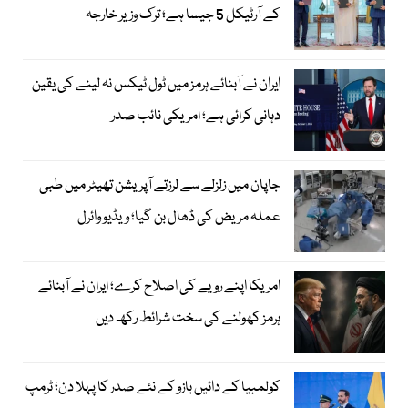
کے آرٹیکل 5 جیسا ہے؛ ترک وزیر خارجہ
ایران نے آبنائے ہرمز میں ٹول ٹیکس نہ لینے کی یقین
دہانی کرائی ہے؛ امریکی نائب صدر
جاپان میں زلزلے سے لرزتے آپریشن تھیٹر میں طبی
عملہ مریض کی ڈھال بن گیا؛ ویڈیو وائرل
امریکا اپنے رویے کی اصلاح کرے؛ ایران نے آبنائے
ہرمز کھولنے کی سخت شرائط رکھ دیں
کولمبیا کے دائیں بازو کے نئے صدر کا پہلا دن؛ ٹرمپ