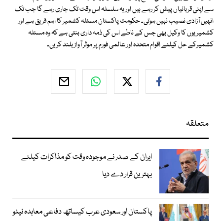
سے اپنی قربانیاں پیش کر رہے ہیں اور یہ سلسلہ اس وقت تک جاری رہے گا جب تک
انہیں آزادی نصیب نہیں ہوتی۔ حکومت پاکستان مسئلہ کشمیر کا اہم فریق ہے اور
کشمیریوں کا وکیل بھی جس کے ناطے اس کی ذمہ داری بنتی ہے کہ وہ مسئلہ
کشمیرکے حل کیلئے اقوام متحدہ اور عالمی فورم پر موثر آواز بلند کریں۔
متعلقہ
ایران کے صدر نے موجودہ وقت کو مذاکرات کیلئے
بہترین قرار دے دیا
پاکستان اور سعودی عرب کیساتھ دفاعی معاہدہ نیٹو