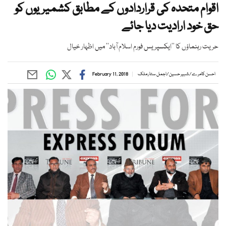
اقوام متحدہ کی قراردادوں کے مطابق کشمیریوں کو
حق خود ارادیت دیا جائے
حریت رہنماؤں کا ’’ایکسپریس فورم اسلام آباد‘‘ میں اظہار خیال
احسن کامرے
/
شبیر حسین
/
اجمل ستار ملک
February 11, 2018