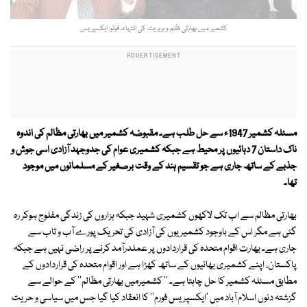
کشمیر میں بھارتی ظلم و بربریت کی انتہاء۔ فوٹو: ایکسپریس
مسئلہ کشمیر 1947ء سے حل طلب ہے۔ مقبوضہ کشمیر میں بھارتی مظالم کی اندوہ
ناک داستان 7 دہائیوں پر محیط ہے جبکہ کشمیری عوام کی جدوجہد آزادی اسی جوش و
جذبے کے ساتھ جاری ہے جو تقسیم ہند کے وقت برصغیر کے مسلمانوں میں موجود
تھا۔
بھارتی مظالم سے اب تک لاکھوں کشمیری شہید جبکہ ہزاروں کی زندگی مفلوج ہوکر رہ
گئی ہے مگر اس کے باوجود کشمیریوں کی آزادی کی تحریک پورے آب و تاب سے
جاری ہے۔ بھارت اقوام متحدہ کی قراردادوں پر عملدرآمد کرنے پر راضی نہیں ہے جبکہ
پاکستان، اپنے کشمیری بھائیوں کے ساتھ کھڑا ہے اور اقوام متحدہ کی قراردادوں کے
مطابق مسئلہ کشمیر کا حل چاہتا ہے۔ '' کشمیرمیں بھارتی مظالم'' کے حوالے سے
گزشتہ دنوں اسلام آباد میں 'ایکسپریس فورم'' کا انعقاد کیا گیا جس میں سیاسی و حریت