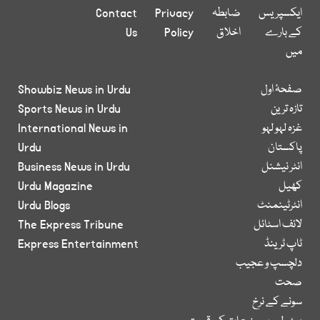
ایکسپریس
ضابطہ
Privacy
Contact
کے بارے
اخلاق
Policy
Us
میں
صفحۂ اول
Showbiz News in Urdu
تازہ ترین
Sports News in Urdu
غزہ لہو لہو
International News in
پاکستان
Urdu
انٹر نیشنل
Business News in Urdu
کھیل
Urdu Magazine
انٹرٹینمنٹ
Urdu Blogs
لائف اسٹائل
The Express Tribune
ٹاپ ٹرینڈ
Express Entertainment
دلچسپ و عجیب
صحت
سونے کے نرخ