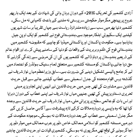
آزادی کشمیر کی تحریک 2016ء کے دوران برہان وانی کی شہادت کے بعد ایک بار پھر
عروج پر پہنچی مگر موثر حکومتی سرپرستی نہ ملنے کے باعث کامیابی نہ مل سکی۔
کشمیر دنیا بھر میں سب سے زیادہ ملٹرائزڈ ریاست ہے جہاں تقریباً ہر سات شہریوں
کیلئے ایک سکیورٹی اہلکار موجود ہے۔ہندوستانی فوج نے کشمیر کو ایک اوپن جیل
بنایاہوا ہے۔ حکومت پاکستان اور پاکستانی میڈیا کو چاہیے کہ مقبوضہ کشمیر میں
ہندوستانی فوج کی ظلم و بربریت کے واقعات کو دنیا کے سامنے پیش کرے اور اقوام عالم
کے ذریعے ہندوستان پر دباؤ ڈالے کہ کشمیریوں کی ان کی مرضی سے زندگی گزارنے کا
حق دیا جائے۔پاکستان کو مسئلہ کشمیر سے متعلق تمام سٹیک ہولڈرز کو اعتماد میں
لے کر جامع پالیسی تشکیل دینے کی ضرورت ہے۔ سابق وزیراعظم میاں نواز شریف نے
گذشتہ برس اقوام متحدہ کی جنرل اسمبلی سے خطاب کیلئے جانے سے قبل حریت
قائدین سے مشاورت کی تھی جس میں حریت قائدین نے انہیں اپنی تجاویز پر مبنی
تحریری دستاویز پیش کی تھیں جنہیں میاں نواز شریف نے اپنے خطاب کے دوران دہرایا
اور اس بات کو عالمی سطح پر پزیرائی ملی۔ میاں نواز شریف نے حریت قائدین سے وعدہ
کیا تھا کہ وہ واپسی پر دوبارہ ملاقات کرکے تازہ پیشرفت سے آگاہی حاصل کریں گے
مگر جنرل اسمبلی سے خطاب کے بعد دوبارہ ملاقات نہ ہوسکی۔ موجودہ حکومت کے
دور میں مسئلہ کشمیر کو اسلامی ممالک خاص طور پر عرب ممالک میں موثر طورپر
اجاگر ہونے کی توقع تھی مگر پوری نہ ہو سکی۔ کشمیری قیادت اور حریت قائدین چاہتے