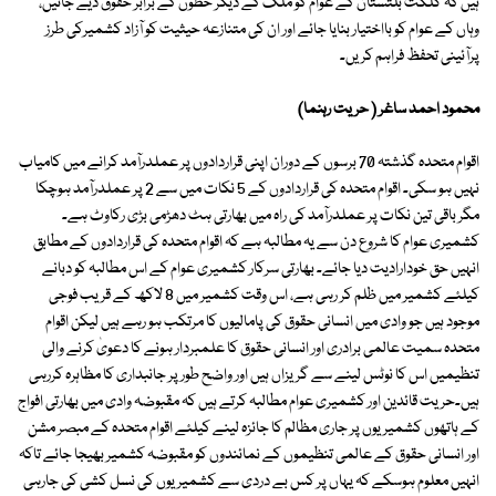
ہیں کہ گلگت بلتستان کے عوام کو ملک کے دیگر خطوں کے برابر حقوق دیے جائیں،
وہاں کے عوام کو بااختیار بنایا جائے اور ان کی متنازعہ حیثیت کو آزاد کشمیرکی طرز
پرآئینی تحفظ فراہم کریں۔
محمود احمد ساغر ( حریت رہنما)
اقوام متحدہ گذشتہ 70 برسوں کے دوران اپنی قراردادوں پر عملدرآمد کرانے میں کامیاب
نہیں ہو سکی۔ اقوام متحدہ کی قراردادوں کے 5 نکات میں سے 2 پر عملدرآمد ہوچکا
مگر باقی تین نکات پر عملدرآمد کی راہ میں بھارتی ہٹ دھڑمی بڑی رکاوٹ ہے۔
کشمیری عوام کا شروع دن سے یہ مطالبہ ہے کہ اقوام متحدہ کی قراردادوں کے مطابق
انہیں حق خودارادیت دیا جائے۔ بھارتی سرکار کشمیری عوام کے اس مطالبہ کو دبانے
کیلئے کشمیر میں ظلم کر رہی ہے، اس وقت کشمیر میں 8 لاکھ کے قریب فوجی
موجود ہیں جو وادی میں انسانی حقوق کی پامالیوں کا مرتکب ہو رہے ہیں لیکن اقوام
متحدہ سمیت عالمی برادری اور انسانی حقوق کا علمبردار ہونے کا دعویٰ کرنے والی
تنظیمیں اس کا نوٹس لینے سے گریزاں ہیں اور واضح طور پر جانبداری کا مظاہرہ کررہی
ہیں۔حریت قائدین اور کشمیری عوام مطالبہ کرتے ہیں کہ مقبوضہ وادی میں بھارتی افواج
کے ہاتھوں کشمیریوں پر جاری مظالم کا جائزہ لینے کیلئے اقوام متحدہ کے مبصر مشن
اور انسانی حقوق کے عالمی تنظیموں کے نمائندوں کو مقبوضہ کشمیر بھیجا جائے تاکہ
انہیں معلوم ہوسکے کہ یہاں پر کس بے دردی سے کشمیریوں کی نسل کشی کی جارہی