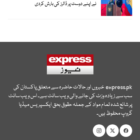
نے اپنے دوست پر ڈالرز کی بارش کردی
express.pk
خبروں اور حالات حاضرہ سے متعلق پاکستان کی
سب سے زیادہ وزٹ کی جانے والی ویب سائٹ ہے۔ اس ویب سائٹ
پر شائع شدہ تمام مواد کے جملہ حقوق بحق ایکسپریس میڈیا
گروپ محفوظ ہیں۔