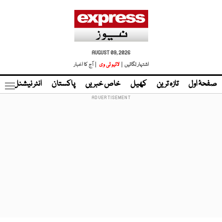
AUGUST 09, 2026
اشتہار لگائیں |
لائیو ٹی وی
| آج کا اخبار
صفحۂ اول
تازہ ترین
کھیل
خاص خبریں
پاکستان
انٹر نیشنل
ٹا