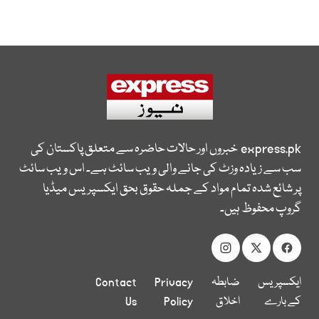
express.pk
خبروں اور حالات حاضرہ سے متعلق پاکستان کی
سب سے زیادہ وزٹ کی جانے والی ویب سائٹ ہے۔ اس ویب سائٹ
پر شائع شدہ تمام مواد کے جملہ حقوق بحق ایکسپریس میڈیا
گروپ محفوظ ہیں۔
ایکسپریس
ضابطہ
Privacy
Contact
کے بارے
اخلاق
Policy
Us