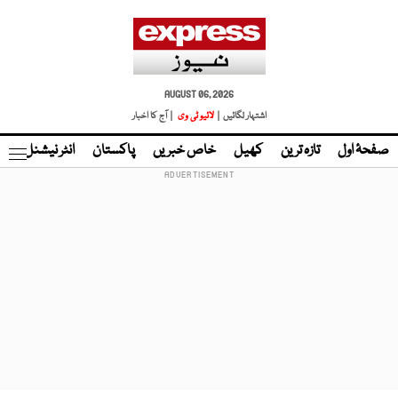
AUGUST 06, 2026
اشتہار لگائیں |
لائیو ٹی وی
| آج کا اخبار
صفحۂ اول
تازہ ترین
کھیل
خاص خبریں
پاکستان
انٹر نیشنل
ٹا