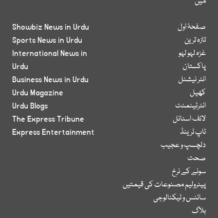
میں
صفحۂ اول
Showbiz News in Urdu
تازہ ترین
Sports News in Urdu
غزہ لہو لہو
International News in
پاکستان
Urdu
انٹر نیشنل
Business News in Urdu
کھیل
Urdu Magazine
انٹرٹینمنٹ
Urdu Blogs
لائف اسٹائل
The Express Tribune
ٹاپ ٹرینڈ
Express Entertainment
دلچسپ و عجیب
صحت
سونے کے نرخ
پیٹرولیم مصنوعات کی قیمتیں
سائنس و ٹیکنالوجی
بلاگ