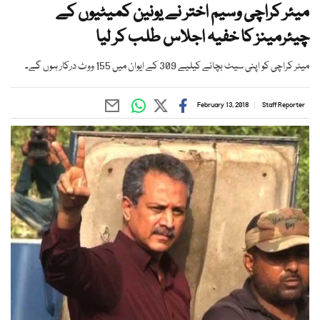
میئر کراچی وسیم اختر نے یونین کمیٹیوں کے
چیئرمینز کا خفیہ اجلاس طلب کر لیا
میئر کراچی کو اپنی سیٹ بچانے کیلیے 309 کے ایوان میں 155 ووٹ درکار ہوں گے۔
February 13, 2018
Staff Reporter