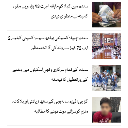
سندھ میں کم از کم ماہانہ اجرت 43 ہزار روپے مقرر،
کابینہ نے منظوری دیدی
سندھ؛ پیپلز کمیونٹی ہیلتھ سروسز کمپنی کیلیے 2
ارب 72 کروڑ سے زائد کی گرانٹ منظور
سندھ کے تمام سرکاری و نجی اسکولوں میں ہفتے
کے روز تعطیل کا فیصلہ
کراچی؛ ڈیڑھ سالہ بچی کے ساتھ زیادتی اور ہلاکت،
ملزم کو سزائے موت دینے کا مطالبہ