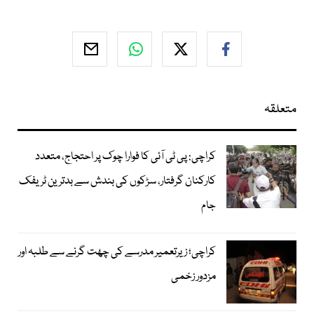
متعلقہ
کراچی: پی ٹی آئی کا فوارا چوک پر احتجاج، متعدد
کارکنان گرفتار، سڑکوں کی بندش سے بدترین ٹریفک
جام
کراچی؛ زیرتعمیر مدرسے کی چھت گرنے سے طلبہ اور
مزدور زخمی