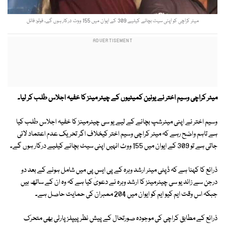
میئر کراچی کو اپنی سیٹ بچانے کیلیے 309 کے ایوان میں 155 ووٹ درکار ہوں گے۔ فوٹو: فائل
میئر کراچی وسیم اختر نے یونین کمیٹیوں کے چیئر مینز کا خفیہ اجلاس طلب کر لیا۔
وسیم اختر نے اپنی میئرشپ بچانے کے لیے یو سی چیئرمینز کا خفیہ اجلاس طلب کیا
ہے تاہم واضح رہے کہ میئر کراچی وسیم اختر کیخلاف اگر تحریک عدم اعتماد لائی
جاتی ہے تو 309 کے ایوان میں 155 ووٹ انہیں اپنی سیٹ بچانے کیلیے درکار ہوں گے۔
ذرائع کا کہنا ہے کہ ڈپٹی میئر ارشد وہرہ کے پی ایس پی میں شامل ہونے کے بعد دو
درجن سے زائد یو سی چیئرمینز کا ارشد وہرہ نے دعویٰ کیا ہے کہ وہ ان کے ساتھ ہیں
جبکہ اس وقت ایم کیو ایم کو ایوان میں 204 ممبران کی حمایت حاصل ہے۔
ذرائع کے مطابق کراچی کی موجودہ صورتحال کے پیش نظر پیپلز پارٹی بھی متحرک