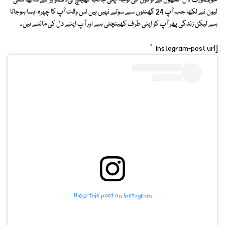
خوبصورت لال آنکھوں نے لوگوں کی توجہ اپنی جانب کھینچ لی۔ تصویر کے ساتھ سنی
لیون نے لکھا جب آپ 24 گھنٹوں سے سوتے نہیں ہیں اس وقت آپ کا چہرہ ایسا ہوجاتا
ہے لیکن زندگی پھر آپ کو اپنی طرف کھینچتی ہے اور آپ اپنے دل کی مانتے ہیں۔
[instagram-post url="
View this post on Instagram