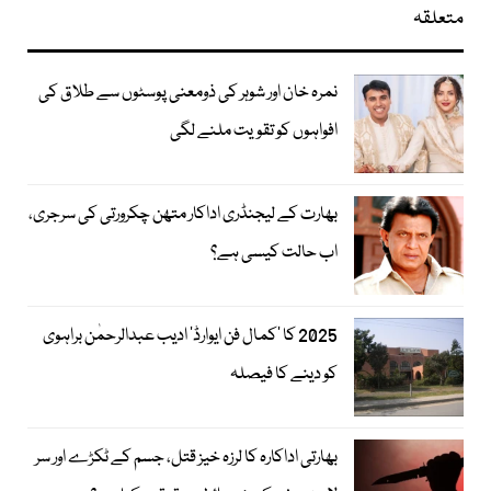
متعلقہ
نمرہ خان اور شوہر کی ذومعنی پوسٹوں سے طلاق کی
افواہوں کو تقویت ملنے لگی
بھارت کے لیجنڈری اداکار متھن چکرورتی کی سرجری،
اب حالت کیسی ہے؟
2025 کا ’کمال فن ایوارڈ‘ ادیب عبدالرحمٰن براہوی
کو دینے کا فیصلہ
بھارتی اداکارہ کا لرزہ خیز قتل، جسم کے ٹکڑے اور سر