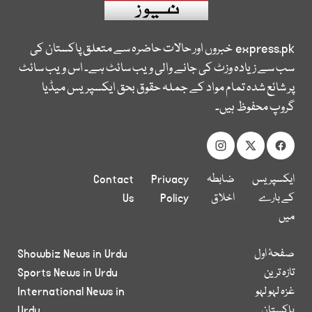
express.pk
خبروں اور حالات حاضرہ سے متعلق پاکستان کی
سب سے زیادہ وزٹ کی جانے والی ویب سائٹ ہے۔ اس ویب سائٹ
پر شائع شدہ تمام مواد کے جملہ حقوق بحق ایکسپریس میڈیا
گروپ محفوظ ہیں۔
ایکسپریس
ضابطہ
Privacy
Contact
کے بارے
اخلاق
Policy
Us
میں
صفحۂ اول
Showbiz News in Urdu
تازہ ترین
Sports News in Urdu
غزہ لہو لہو
International News in
پاکستان
Urdu