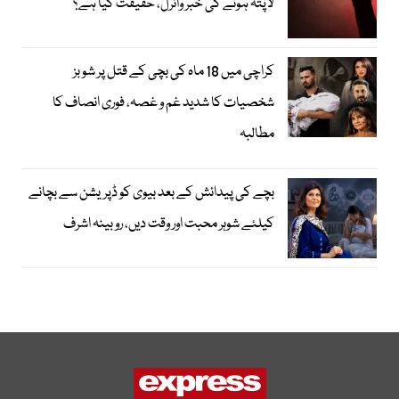
لاپتہ ہونے کی خبر وائرل، حقیقت کیا ہے؟
کراچی میں 18 ماہ کی بچی کے قتل پر شوبز
شخصیات کا شدید غم و غصہ، فوری انصاف کا
مطالبہ
بچے کی پیدائش کے بعد بیوی کو ڈپریشن سے بچانے
کیلئے شوہر محبت اور وقت دیں، روبینہ اشرف