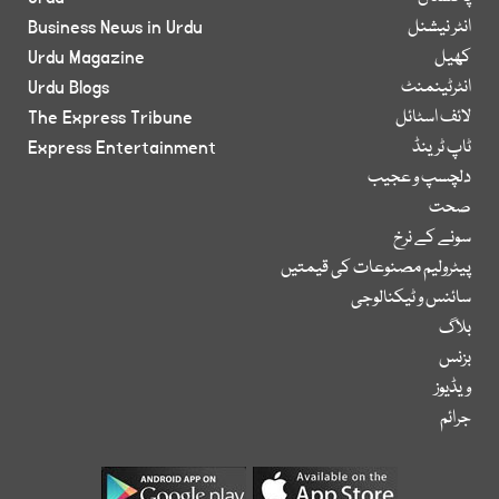
انٹر نیشنل
Business News in Urdu
کھیل
Urdu Magazine
انٹرٹینمنٹ
Urdu Blogs
لائف اسٹائل
The Express Tribune
ٹاپ ٹرینڈ
Express Entertainment
دلچسپ و عجیب
صحت
سونے کے نرخ
پیٹرولیم مصنوعات کی قیمتیں
سائنس و ٹیکنالوجی
بلاگ
بزنس
ویڈیوز
جرائم