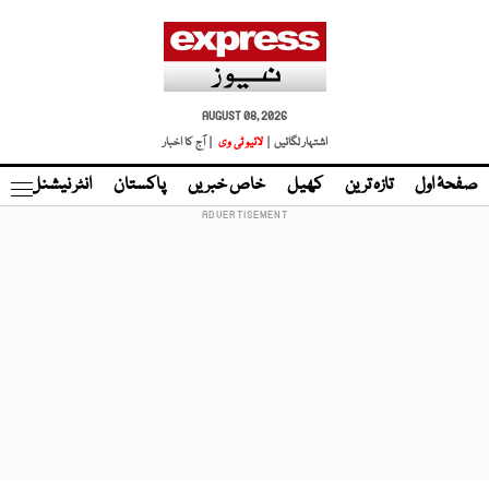
AUGUST 08, 2026
اشتہار لگائیں |
لائیو ٹی وی
| آج کا اخبار
صفحۂ اول
تازہ ترین
کھیل
خاص خبریں
پاکستان
انٹر نیشنل
ٹا