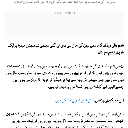
سنی لیون کی نیند سے بھرپور خمار آلود آنکھوں نے لوگوں کی توجہ اپنی جانب کھینچ لی؛ فوٹوفائل
نامور بالی ووڈ اداکارہ سنی لیون کی حال ہی میں لی گئی سیلفی نے سوشل میڈیا پر ایک
بار پھر دھوم مچادی۔
بھارتی فلم انڈسٹری کی خوبرو اداکارہ سنی لیون کو خبروں میں رہنے کیلئے زیادہ محنت
نہیں کرنی پڑتی کیوں کہ ان کی ہر چھوٹی سے چھوٹی بات بڑی خبر بن جاتی ہے۔ حال ہی
میں سنی لیون اپنی سیلفی کی وجہ سے بھارتی میڈیا کی توجہ کا مرکز بنی ہوئی ہیں
جسے انہوں نے گزشتہ روز ہی انسٹاگرام پر شیئر کیا ہے۔
اس خبرکوبھی پڑھیں:
سنی لیون قانونی مشکل میں
سنی لیون کی سیلفی میں ایسی تو کوئی خاص بات نہیں صرف ان کی آنکھیں گزشتہ 24
گھنٹوں سے مسلسل جاگنے کی وجہ سے لال ہورہی ہیں اور ان کی نیند سے بھرپور