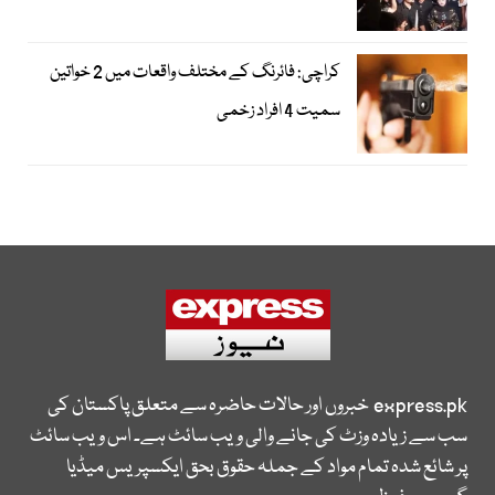
کراچی: فائرنگ کے مختلف واقعات میں 2 خواتین
سمیت 4 افراد زخمی
express.pk
خبروں اور حالات حاضرہ سے متعلق پاکستان کی
سب سے زیادہ وزٹ کی جانے والی ویب سائٹ ہے۔ اس ویب سائٹ
پر شائع شدہ تمام مواد کے جملہ حقوق بحق ایکسپریس میڈیا