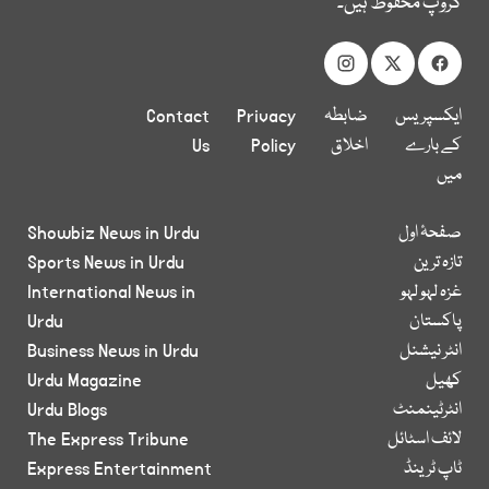
گروپ محفوظ ہیں۔
ایکسپریس
ضابطہ
Privacy
Contact
کے بارے
اخلاق
Policy
Us
میں
صفحۂ اول
Showbiz News in Urdu
تازہ ترین
Sports News in Urdu
غزہ لہو لہو
International News in
پاکستان
Urdu
انٹر نیشنل
Business News in Urdu
کھیل
Urdu Magazine
انٹرٹینمنٹ
Urdu Blogs
لائف اسٹائل
The Express Tribune
ٹاپ ٹرینڈ
Express Entertainment