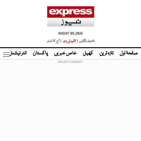
AUGUST 09, 2026
اشتہار لگائیں |
لائیو ٹی وی
| آج کا اخبار
صفحۂ اول
تازہ ترین
کھیل
خاص خبریں
پاکستان
انٹر نیشنل
ٹا