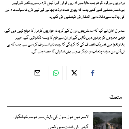
زرداریوں نے قوم کو غریب بنایا ہے، اداروں کو ان کے آئینی کردار سے روکنے کے لیے
بےشمار حملے کئے گئے جب کہ چوری شدہ دولت بچانے کے لیے کرپٹ سیاست دانوں
کی جانب سے ملک میں انتشار کی کوششیں کی گئیں۔
عمران خان نے کہا کہ ہم شریفوں اور ان کے کرپٹ حواریوں کو فرار کا موقع نہیں دیں گے،
قومی مجرموں کو جیلوں میں ڈالیں گے اور ان سے قوم کا پیسہ نکلوائیں گے، خیبر
پختونخوا میں تحریک انصاف کی کارکردگی کا پوری دنیا اعتراف کر رہی ہے جب کہ پی
ٹی آئی اس مرتبہ پنجاب اور دیگر صوبے بھی تبدیلی کا حصہ بنے گی۔
متعلقہ
لاہور میں مون سون کی بارش سے موسم خوشگوار،
گرمی کی شدت میں کمی