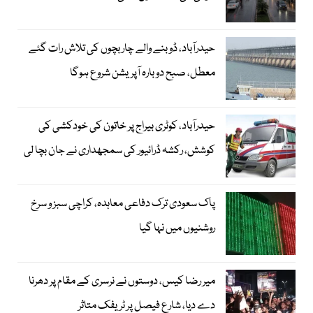
حیدرآباد، ڈوبنے والے چار بچوں کی تلاش رات گئے
معطل، صبح دوبارہ آپریشن شروع ہوگا
حیدرآباد، کوٹری بیراج پر خاتون کی خودکشی کی
کوشش، رکشہ ڈرائیور کی سمجھداری نے جان بچا لی
پاک سعودی ترک دفاعی معاہدہ، کراچی سبز و سرخ
روشنیوں میں نہا گیا
میر رضا کیس، دوستوں نے نرسری کے مقام پر دھرنا
دے دیا، شارع فیصل پر ٹریفک متاثر