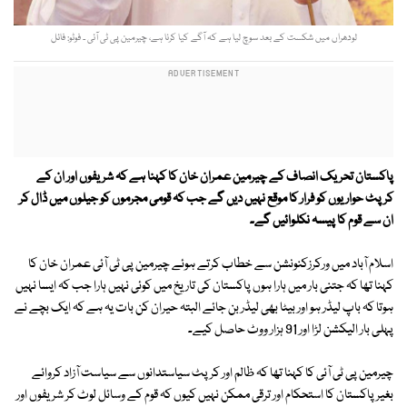
لودھراں میں شکست کے بعد سوچ لیا ہے کہ آگے کیا کرنا ہے، چیرمین پی ٹی آئی ۔ فوٹو: فائل
پاکستان تحریک انصاف کے چیرمین عمران خان کا کہنا ہے کہ شریفوں اور ان کے
کرپٹ حواریوں کو فرار کا موقع نہیں دیں گے جب کہ قومی مجرموں کو جیلوں میں ڈال کر
ان سے قوم کا پیسہ نکلوائیں گے۔
اسلام آباد میں ورکرزکنونشن سے خطاب کرتے ہوئے چیرمین پی ٹی آئی عمران خان کا
کہنا تھا کہ جتنی بار میں ہارا ہوں پاکستان کی تاریخ میں کوئی نہیں ہارا جب کہ ایسا نہیں
ہوتا کہ باپ لیڈر ہو اور بیٹا بھی لیڈر بن جائے البتہ حیران کن بات یہ ہے کہ ایک بچے نے
پہلی بار الیکشن لڑا اور 91 ہزار ووٹ حاصل کیے۔
چیرمین پی ٹی آئی کا کہنا تھا کہ ظالم اور کرپٹ سیاستدانوں سے سیاست آزاد کروائے
بغیر پاکستان کا استحکام اور ترقی ممکن نہیں کیوں کہ قوم کے وسائل لوٹ کر شریفوں اور