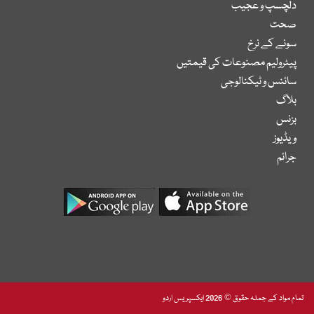
دلچسپ و عجیب
صحت
سونے کے نرخ
پیٹرولیم مصنوعات کی قیمتیں
سائنس و ٹیکنالوجی
بلاگ
بزنس
ویڈیوز
جرائم
تمام مواد کے جملہ حقوق © 2026 ایکسپریس اردو