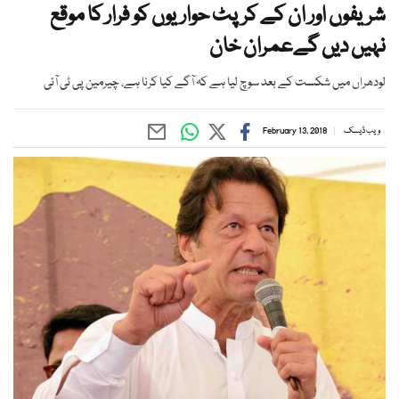
شریفوں اور ان کے کرپٹ حواریوں کو فرار کا موقع
نہیں دیں گےعمران خان
لودھراں میں شکست کے بعد سوچ لیا ہے کہ آگے کیا کرنا ہے، چیرمین پی ٹی آئی
ویب ڈیسک
February 13, 2018