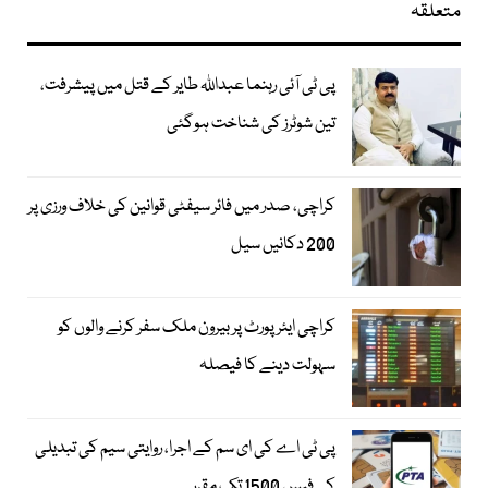
متعلقہ
پی ٹی آئی رہنما عبداللہ طایر کے قتل میں پیشرفت،
تین شوٹرز کی شناخت ہوگئی
کراچی، صدر میں فائر سیفٹی قوانین کی خلاف ورزی پر
200 دکانیں سیل
کراچی ایئرپورٹ پر بیرون ملک سفر کرنے والوں کو
سہولت دینے کا فیصلہ
پی ٹی اے کی ای سم کے اجرا، روایتی سیم کی تبدیلی
کی فیس 1500 تک مقرر