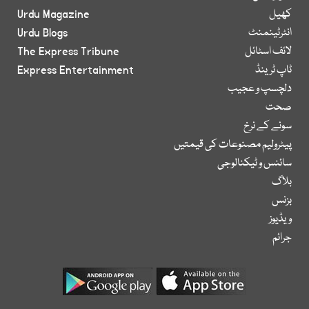
کھیل
Urdu Magazine
انٹرٹینمنٹ
Urdu Blogs
لائف اسٹائل
The Express Tribune
ٹاپ ٹرینڈ
Express Entertainment
دلچسپ و عجیب
صحت
سونے کے نرخ
پیٹرولیم مصنوعات کی قیمتیں
سائنس و ٹیکنالوجی
بلاگ
بزنس
ویڈیوز
جرائم