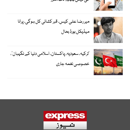
میر رضا علی کیس، قبر کشائی کل ہوگی، پرانا
میڈیکل بورڈ بحال
‘ترکیہ، سعودیہ، پاکستان، اسلامی دنیا کے نگہبان’،
خصوصی نغمہ جاری