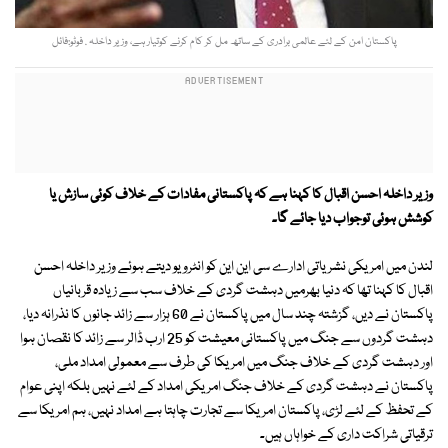
پاکستان امن کے لئے عالمی برادری کے ساتھ مل کر کام کرنے کوتیار ہے، وزیر داخلہ . فوٹو:فائل
وزیر داخلہ احسن اقبال کا کہنا ہے کہ پاکستانی مفادات کے خلاف کوئی سازش یا
کوشش ہوئی توجواب دیا جائے گا۔
لندن میں امریکی نشریاتی ادارے سی این این کو انٹرویو دیتے ہوئے وزیر داخلہ احسن
اقبال کا کہنا تھا کہ دنیا بھرمیں دہشت گردی کے خلاف سب سے زیادہ قربانیاں
پاکستان نے دیں، گزشتہ چند سال میں پاکستان نے 60 ہزار سے زائد جانوں کا نذرانہ دیا،
دہشت گردوں سے جنگ میں پاکستانی معیشت کو 25 ارب ڈالر سے زائد کا نقصان ہوا
اور دہشت گردی کے خلاف جنگ میں امریکا کی طرف سے معمولی امداد ملی،
پاکستان نے دہشت گردی کے خلاف جنگ امریکی امداد کے لئے نہیں بلکہ اپنی عوام
کے تحفظ کے لئے لڑی، پاکستان امریکا سے تجارت چاہتا ہے امداد نہیں، ہم امریکا سے
ترقیاتی شراکت داری کے خواہاں ہیں۔