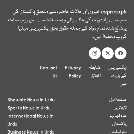
express.pk
خبروں اور حالات حاضرہ سے متعلق پاکستان کی
سب سے زیادہ وزٹ کی جانے والی ویب سائٹ ہے۔ اس ویب سائٹ
پر شائع شدہ تمام مواد کے جملہ حقوق بحق ایکسپریس میڈیا
گروپ محفوظ ہیں۔
ایکسپریس
ضابطہ
Privacy
Contact
کے بارے
اخلاق
Policy
Us
میں
صفحۂ اول
Showbiz News in Urdu
تازہ ترین
Sports News in Urdu
غزہ لہو لہو
International News in
پاکستان
Urdu
انٹر نیشنل
Business News in Urdu