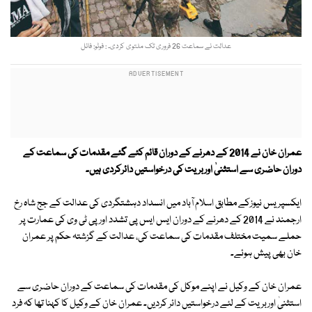
عدالت نے سماعت 26 فروری تک ملتوی کردی۔ : فوٹو: فائل
عمران خان نے 2014 کے دھرنے کے دوران قائم کئے گئے مقدمات کی سماعت کے
دوران حاضری سے استثنیٰ اوربریت کی درخواستیں دائرکردی ہیں۔
ایکسپریس نیوزکے مطابق اسلام آباد میں انسداد دہشتگردی کی عدالت کے جج شاہ رخ
ارجمند نے 2014 کے دھرنے کے دوران ایس ایس پی تشدد اور پی ٹی وی کی عمارت پر
حملے سمیت مختلف مقدمات کی سماعت کی، عدالت کے گزشتہ حکم پر عمران
خان بھی پیش ہوئے۔
عمران خان کے وکیل نے اپنے موکل کی مقدمات کی سماعت کے دوران حاضری سے
استثنیٰ اوربریت کے لئے درخواستیں دائر کردیں۔ عمران خان کے وکیل کا کہنا تھا کہ فرد