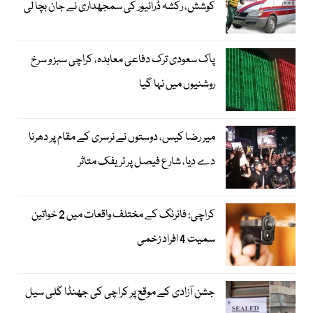
کوشش، رکشہ ڈرائیور کی سمجھداری نے جان بچا لی
پاک سعودی ترک دفاعی معاہدہ، کراچی سبز و سرخ
روشنیوں میں نہا گیا
میر رضا کیس، دوستوں نے نرسری کے مقام پر دھرنا
دے دیا، شارع فیصل پر ٹریفک متاثر
کراچی: فائرنگ کے مختلف واقعات میں 2 خواتین
سمیت 4 افراد زخمی
جشن آزادی کے موقع پر کراچی کی جھنڈا گلی سیل