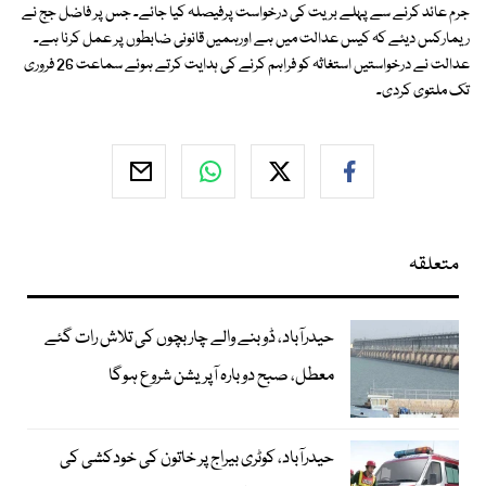
جرم عائد کرنے سے پہلے بریت کی درخواست پرفیصلہ کیا جائے۔ جس پر فاضل جج نے
ریمارکس دیئے کہ کیس عدالت میں ہے اورہمیں قانونی ضابطوں پر عمل کرنا ہے۔
عدالت نے درخواستیں استغاثہ کو فراہم کرنے کی ہدایت کرتے ہوئے سماعت 26 فروری
تک ملتوی کردی۔
متعلقہ
حیدرآباد، ڈوبنے والے چار بچوں کی تلاش رات گئے
معطل، صبح دوبارہ آپریشن شروع ہوگا
حیدرآباد، کوٹری بیراج پر خاتون کی خودکشی کی