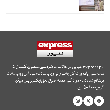
express.pk
خبروں اور حالات حاضرہ سے متعلق پاکستان کی
سب سے زیادہ وزٹ کی جانے والی ویب سائٹ ہے۔ اس ویب سائٹ
پر شائع شدہ تمام مواد کے جملہ حقوق بحق ایکسپریس میڈیا
گروپ محفوظ ہیں۔