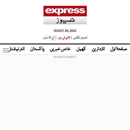
AUGUST 09, 2026
اشتہار لگائیں |
لائیو ٹی وی
| آج کا اخبار
صفحۂ اول
تازہ ترین
کھیل
خاص خبریں
پاکستان
انٹر نیشنل
ٹا