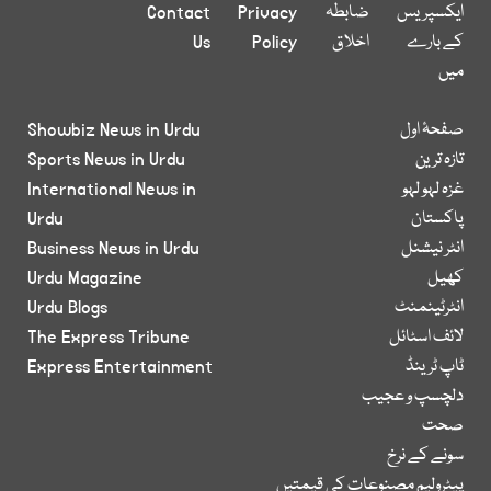
ایکسپریس
ضابطہ
Privacy
Contact
کے بارے
اخلاق
Policy
Us
میں
صفحۂ اول
Showbiz News in Urdu
تازہ ترین
Sports News in Urdu
غزہ لہو لہو
International News in
پاکستان
Urdu
انٹر نیشنل
Business News in Urdu
کھیل
Urdu Magazine
انٹرٹینمنٹ
Urdu Blogs
لائف اسٹائل
The Express Tribune
ٹاپ ٹرینڈ
Express Entertainment
دلچسپ و عجیب
صحت
سونے کے نرخ
پیٹرولیم مصنوعات کی قیمتیں