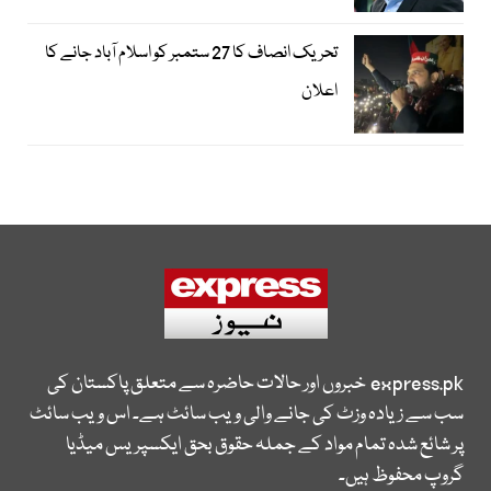
تحریک انصاف کا 27 ستمبر کو اسلام آباد جانے کا
اعلان
express.pk
خبروں اور حالات حاضرہ سے متعلق پاکستان کی
سب سے زیادہ وزٹ کی جانے والی ویب سائٹ ہے۔ اس ویب سائٹ
پر شائع شدہ تمام مواد کے جملہ حقوق بحق ایکسپریس میڈیا
گروپ محفوظ ہیں۔