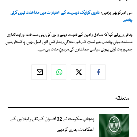
اس خبرکوبھی پڑھیں:
اداروں کو ایک دوسرے کے اختیارات میں مداخلت نہیں کرنی
چاہئے
وفاقی وزیرنے کہا کہ صادق و امین کے فتوے دینے والوں کی اپنی صداقت اور ایمانداری
مسلمہ ہونی چاہئے، بغیر ثبوت کے غیر اخلاقی ریمارکس قابلِ قبول نہیں، پاکستان میں
جمہوریت ٹوٹی پھوٹی سیاسی جماعتوں کی مرہونِ منت ہی ہے۔
متعلقہ
پنجاب حکومت نے 32 افسران کے تقرر و تبادلوں کے
احکامات جاری کر دیے