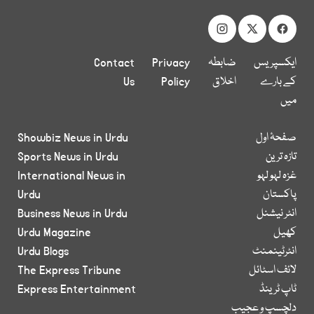
ایکسپریس
ضابطہ
Privacy
Contact
کے بارے
اخلاق
Policy
Us
میں
صفحۂ اول
Showbiz News in Urdu
تازہ ترین
Sports News in Urdu
غزہ لہو لہو
International News in
پاکستان
Urdu
انٹر نیشنل
Business News in Urdu
کھیل
Urdu Magazine
انٹرٹینمنٹ
Urdu Blogs
لائف اسٹائل
The Express Tribune
ٹاپ ٹرینڈ
Express Entertainment
دلچسپ و عجیب