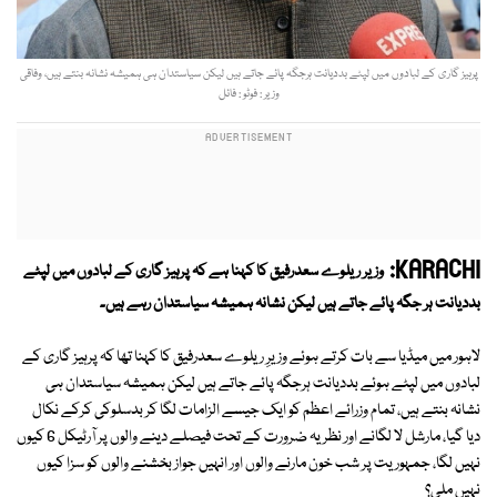
پرہیز گاری کے لبادوں میں لپٹے بددیانت ہرجگہ پائے جاتے ہیں لیکن سیاستدان ہی ہمیشہ نشانہ بنتے ہیں، وفاقی
وزیر : فوٹو : فائل
KARACHI:
وزیر ریلوے سعدرفیق کا کہنا ہے کہ پرہیز گاری کے لبادوں میں لپٹے
بددیانت ہر جگہ پائے جاتے ہیں لیکن نشانہ ہمیشہ سیاستدان رہے ہیں۔
لاہور میں میڈیا سے بات کرتے ہوئے وزیرِ ریلوے سعدرفیق کا کہنا تھا کہ پرہیز گاری کے
لبادوں میں لپٹے ہوئے بددیانت ہرجگہ پائے جاتے ہیں لیکن ہمیشہ سیاستدان ہی
نشانہ بنتے ہیں، تمام وزرائے اعظم کو ایک جیسے الزامات لگا کر بدسلوکی کرکے نکال
دیا گیا، مارشل لا لگانے اور نظریہ ضرورت کے تحت فیصلے دینے والوں پر آرٹیکل 6 کیوں
نہیں لگا، جمہوریت پر شب خون مارنے والوں اور انہیں جواز بخشنے والوں کو سزا کیوں
نہیں ملی؟