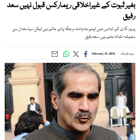
بغیر ثبوت کے غیراخلاقی ریمارکس قبول نہیں سعد
رفیق
پرہیز گاری کے لبادوں میں لپٹے بددیانت ہرجگہ پائے جاتے ہیں لیکن سیاستدان ہی
ہمیشہ نشانہ بنتے ہیں، سعدرفیق
ویب ڈیسک
February 16, 2018