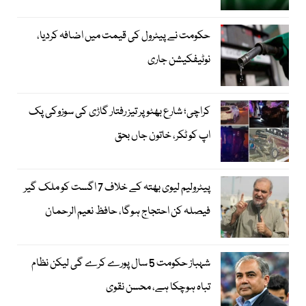
حکومت نے پیٹرول کی قیمت میں اضافہ کردیا،
نوٹیفکیشن جاری
کراچی؛ شارع بھٹو پر تیز رفتار گاڑی کی سوزوکی پک
اپ کو ٹکر، خاتون جاں بحق
پیٹرولیم لیوی بھتہ کے خلاف 7 اگست کو ملک گیر
فیصلہ کن احتجاج ہوگا، حافظ نعیم الرحمان
شہباز حکومت 5 سال پورے کرے گی لیکن نظام
تباہ ہوچکا ہے، محسن نقوی