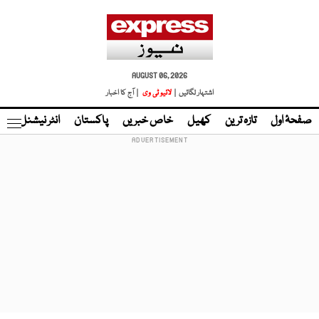
AUGUST 06, 2026
اشتہار لگائیں |
لائیو ٹی وی
| آج کا اخبار
صفحۂ اول
تازہ ترین
کھیل
خاص خبریں
پاکستان
انٹر نیشنل
ٹا