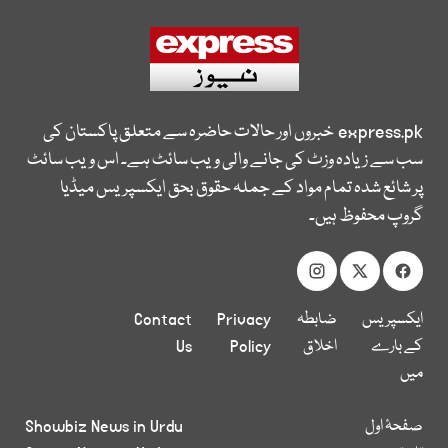
express.pk
خبروں اور حالات حاضرہ سے متعلق پاکستان کی
سب سے زیادہ وزٹ کی جانے والی ویب سائٹ ہے۔ اس ویب سائٹ
پر شائع شدہ تمام مواد کے جملہ حقوق بحق ایکسپریس میڈیا
گروپ محفوظ ہیں۔
ایکسپریس
ضابطہ
Privacy
Contact
کے بارے
اخلاق
Policy
Us
میں
صفحۂ اول
Showbiz News in Urdu