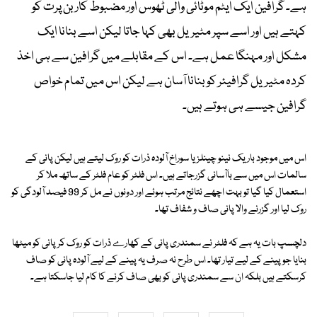
ہے۔ گرافین ایک ایٹم موٹائی والی ٹھوس اور مضبوط کاربن پرت کو
کہتے ہیں اور اسے سپر مٹیریل بھی کہا جاتا لیکن اسے بنانا ایک
مشکل اور مہنگا عمل ہے۔ اس کے مقابلے میں گرافین سے ہی اخذ
کردہ مٹیریل گرافیئر کو بنانا آسان ہے لیکن اس میں تمام خواص
گرافین جیسے ہی ہوتے ہیں۔
اس میں موجود باریک نینو چینلز یا سوراخ آلودہ ذرات کو روک لیتے ہیں لیکن پانی کے
سالمات اس میں سے باآسانی گزرجاتے ہیں۔ اس فلٹر کو عام فلٹر کے ساتھ ملا کر
استعمال کیا گیا تو بہت اچھے نتائج مرتب ہوئے اور دونوں نے مل کر 99 فیصد آلودگی کو
روک لیا اور گزرنے والا پانی صاف و شفاف تھا۔
دلچسپ بات یہ ہے کہ فلٹر نے سمندری پانی کے کھارے ذرات کو روک کر پانی کو میٹھا
بنایا جو پینے کے لیے تیار تھا۔ اس طرح نہ صرف یہ پینے کے لیے آلودہ پانی کو صاف
کرسکتے ہیں بلکہ ان سے سمندری پانی کو بھی صاف کرنے کا کام لیا جاسکتا ہے۔