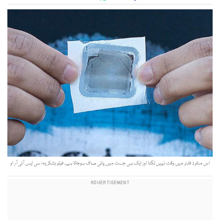
اس منفرد فلٹر میں وقت نہیں لگتا اور ایک ہی جست میں پانی صاف ہوجاتا ہے۔ فوٹو بشکریہ: سی ایس آئی آر او