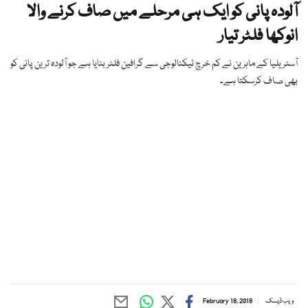
آلودہ پانی کو ایک ہی مرحلے میں صاف کرنے والا
انوکھا فلٹر تیار
آسٹریلیا کے ماہرین نے کم خرچ ٹیکنالوجی سے گرافین فلٹر بنایا ہے جو آلودہ ترین پانی کو
بھی صاف کرسکتا ہے۔
ویب ڈیسک
February 18, 2018