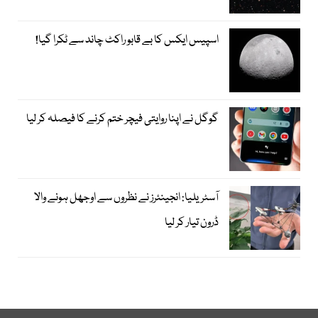
اسپیس ایکس کا بے قابو راکٹ چاند سے ٹکرا گیا!
گوگل نے اپنا روایتی فیچر ختم کرنے کا فیصلہ کر لیا
آسٹریلیا: انجینئرز نے نظروں سے اوجھل ہونے والا
ڈرون تیار کر لیا