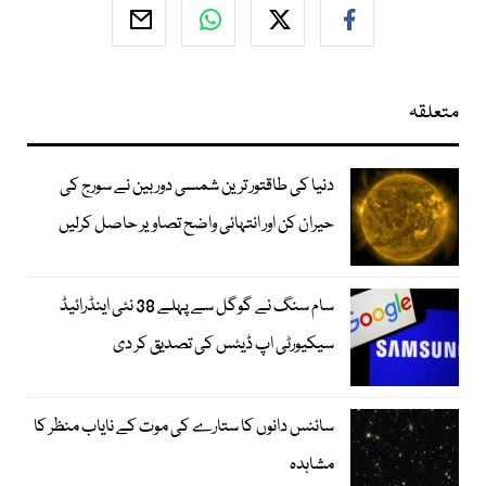
متعلقہ
دنیا کی طاقتور ترین شمسی دوربین نے سورج کی
حیران کن اور انتہائی واضح تصاویر حاصل کرلیں
سام سنگ نے گوگل سے پہلے 38 نئی اینڈرائیڈ
سیکیورٹی اپ ڈیٹس کی تصدیق کر دی
سائنس دانوں کا ستارے کی موت کے نایاب منظر کا
مشاہدہ