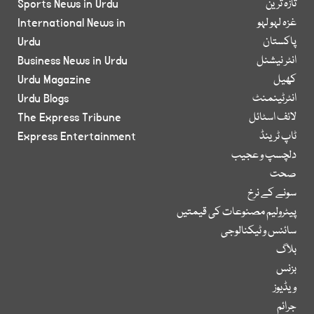
تازہ ترین
Sports News in Urdu
غزہ لہو لہو
International News in
پاکستان
Urdu
انٹر نیشنل
Business News in Urdu
کھیل
Urdu Magazine
انٹرٹینمنٹ
Urdu Blogs
لائف اسٹائل
The Express Tribune
ٹاپ ٹرینڈ
Express Entertainment
دلچسپ و عجیب
صحت
سونے کے نرخ
پیٹرولیم مصنوعات کی قیمتیں
سائنس و ٹیکنالوجی
بلاگ
بزنس
ویڈیوز
جرائم