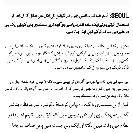
SEOUL:
آسٹریلیا کے سائنس دانوں نے گرافین کی ایک نئی شکل گراف ایئر کو
استعمال کرتے ہوئے ایک سادہ فلٹر بنایا ہے جو آلودہ ترین سمندری پانی کو بھی ایک ہی
مرحلے میں صاف کرکے قابلِ نوش بناتا ہے۔
توقع ہے کہ اس ایجاد سے دنیا کے ان اربوں افراد کو فائدہ ہوگا جو اب تک صاف پانی سے
محروم ہیں یا پھر آلودہ پانی پی کر کئی طرح کے امراض کا شکار ہورہے ہیں۔ اس فلٹر کو
کامن ویلتھ سائنیٹفک اینڈ انڈسٹریل ریسرچ آرگنائزیشن (سی ایس آئی آر او) کے ماہر
ڈاکٹر ڈونگ ہین سیو اور ان کے ساتھیوں نے بنایا ہے۔
ہین سیو نے بتایا کہ دنیا بھر میں آلودہ پانی پینے سے سالانہ لاکھوں افراد لقمہ اجل بن
رہے ہیں جن میں اکثریت بچوں کی ہے، گراف ایئر اس ضمن میں آلودہ پانی صاف کرنے
والا ایک بہترین فلٹر ثابت ہوسکتا ہے۔
قبل ازیں سمندری یا گندے پانی کو صاف کرنے والے جو نظام بنائے
گئے وہ مہنگے ہیں اور کئی درجوں میں کام کرتے ہیں۔ تاہم نئے فلٹر
نظام میں وقت نہیں لگتا اور ایک ہی جست میں پانی صاف ہوجاتا