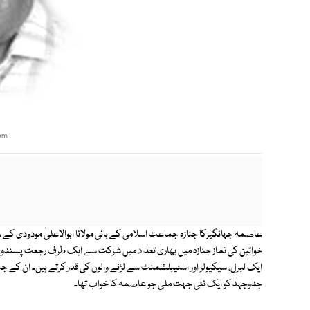
om
عاصمہ جہانگیرکا جنازہ جماعت اسلامی کے بانی مولانا ابوالاعلیٰ مودودی کے 
خواتین کی نماز جنازہ میں بھاری تعداد میں شرکت سے ایک طرف رجعت پسندوں ک
ایک لبرل، سیکیولر اور اسٹیبلشمنٹ سے لڑنے والوں کی قدر کرتے ہیں۔ ان کے
جدوجہد کو ایک نئی جہت ملی جو عاصمہ کا خواب تھا۔