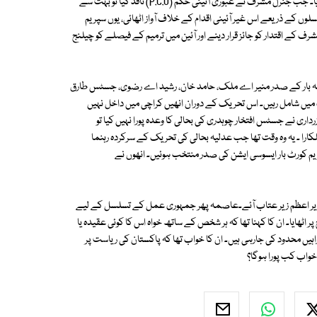
جہانگیر اور ایچ آر سی پی کی قیادت نے جنرل مشرف کے اقدام کو غیر آئینی قرار دیا۔ جب جنرل مشرف نے عبوری آئینی حکم (P.C.O) نافذ کیا تو بہت سے
لوں کے ذریعے اس غیر آئینی اقدام کے خلاف آواز اٹھائی، یوں سپریم
 کے اقتدار کو جائز قرار دینے اور آئین میں ترمیم کے فیصلے کو چیلنج
مہ بار کے صدر منیر اے ملک، حامد خان، رشید اے رضوی، جسٹس طارق
ں شامل رہیں۔ اس تحریک کے دوران انھیں کراچی میں داخل نہیں
داری نے جسٹس افتخار چوہدری کی بحالی کا وعدہ پورا نہیں کیا تو
ا ۔ یہ وہ وقت تھا جب عدلیہ بحالی کی تحریک کے سرکردہ رہنما
کورٹ بار ایسوسی ایشن کی صدر منتخب ہوئیں۔ انھوں نے
 وزیر اعظم زیر عتاب آئے۔عاصمہ پھر جمہوری عمل کے تسلسل کے لیے
ر اٹھایا۔ ان کا کہنا تھا کہ ہر شخص کے ساتھ خواہ اس کا کوئی عقیدہ یا
اہیں محدود کی جارہی ہیں۔ ان کا خواب تھا کہ پاکستان کی ریاست پر
ہ خواب کب پورا ہوگا؟