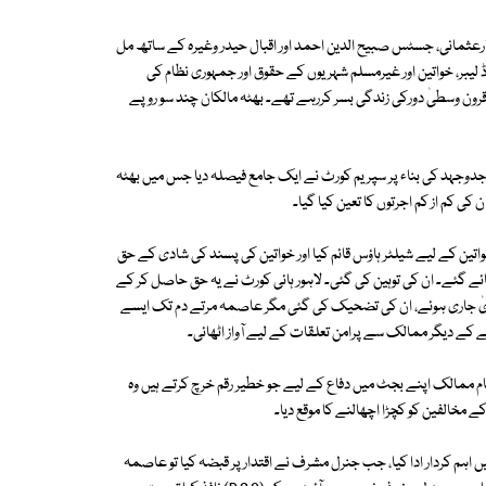
قی، نثارعثمانی، جسٹس صبیح الدین احمد اور اقبال حیدر وغیرہ کے ساتھ مل
 بھٹہ مزدوروں، باؤنڈڈ لیبر، خواتین اور غیرمسلم شہریوں کے حقوق اور جمہوری نظام کی
قرون وسطیٰ دورکی زندگی بسر کررہے تھے۔ بھٹہ مالکان چند سو روپے
جدوجہد کی بناء پر سپریم کورٹ نے ایک جامع فیصلہ دیا جس میں بھٹہ
ن کی کم از کم اجرتوں کا تعین کیا گیا۔
تین کے لیے شیلٹر ہاؤس قائم کیا اور خواتین کی پسند کی شادی کے حق
ے گئے۔ ان کی توہین کی گئی۔ لاہور ہائی کورٹ نے یہ حق حاصل کر کے
ویٰ جاری ہوئے، ان کی تضحیک کی گئی مگر عاصمہ مرتے دم تک ایسے
ے کے دیگر ممالک سے پرامن تعلقات کے لیے آواز اٹھائی۔
م ممالک اپنے بجٹ میں دفاع کے لیے جو خطیر رقم خرچ کرتے ہیں وہ
مخالفین کو کچڑا اچھالنے کا موقع دیا۔
ہم کردار ادا کیا، جب جنرل مشرف نے اقتدار پر قبضہ کیا تو عاصمہ