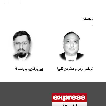
متعلقہ
تو غنی از ھر دو عالم من فقیر!
بے روزگاری میں اضافہ