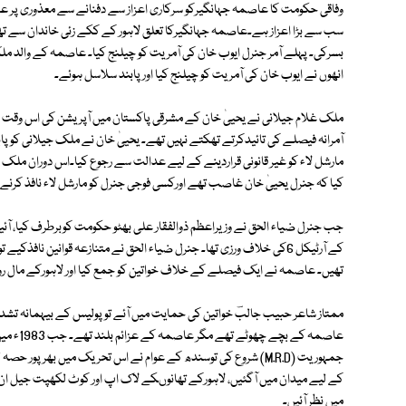
وفاقی حکومت کا عاصمہ جہانگیرکو سرکاری اعزاز سے دفنانے سے معذوری پر عا
سب سے بڑا اعزاز ہے۔عاصمہ جہانگیرکا تعلق لاہور کے ککے زئی خاندان سے تھا۔ 
بسرکی۔ پہلے آمر جنرل ایوب خان کی آمریت کو چیلنج کیا۔ عاصمہ کے والد م
انھوں نے ایوب خان کی آمریت کو چیلنج کیا اور پابند سلاسل ہوئے۔
ملک غلام جیلانی نے یحییٰ خان کے مشرقی پاکستان میں آپریشن کی اس وقت 
آمرانہ فیصلے کی تائیدکرتے تھکتے نہیں تھے۔ یحییٰ خان نے ملک جیلانی کو پا
مارشل لاء کو غیر قانونی قراردینے کے لیے عدالت سے رجوع کیا۔اس دوران ملک ٹ
کیا کہ جنرل یحییٰ خان غاصب تھے اورکسی فوجی جنرل کو مارشل لاء نافذ کرنے کا
جب جنرل ضیاء الحق نے وزیراعظم ذوالفقار علی بھٹو حکومت کوبرطرف کیا، آئین کو 
کے آرٹیکل 6کی خلاف ورزی تھا۔ جنرل ضیاء الحق نے متنازعہ قوانین نا
تھیں۔ عاصمہ نے ایک فیصلے کے خلاف خواتین کو جمع کیا اور لاہورکے مال روڈ پر
ممتاز شاعر حبیب جالبؔ خواتین کی حمایت میں آئے تو پولیس کے بیہمانہ تشدد 
عاصمہ کے
جمہوریت (M.R.D) شروع کی توسندھ کے عوام نے اس تحریک میں بھرپو
کے لیے میدان میں آگئیں، لاہورکے تھانوںکے لاک اپ اور کوٹ لکھپت جیل ان ک
میں نظر آئیں۔