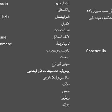
غزہ لہو لہو
ws in
پاکستان
کی سب سے زیادہ
انٹر نیشنل
 Urdu
 تمام مواد کے
کھیل
انٹرٹینمنٹ
لائف اسٹائل
bune
ٹاپ ٹرینڈ
inment
دلچسپ و عجیب
Contact Us
صحت
سونے کے نرخ
پیٹرولیم مصنوعات کی قیمتیں
سائنس و ٹیکنالوجی
بلاگ
بزنس
ویڈیوز
جرائم