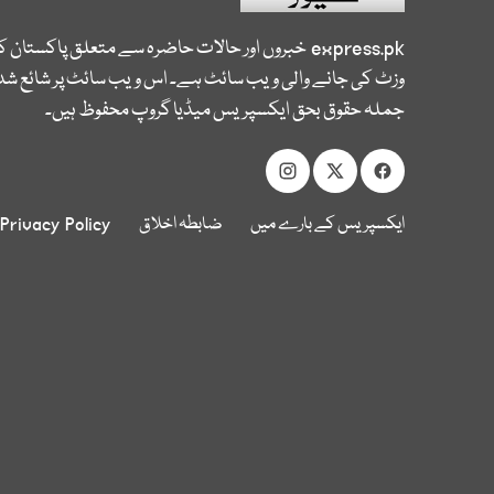
express.pk
خبروں اور حالات حاضرہ سے متعلق پاکستان 
وزٹ کی جانے والی ویب سائٹ ہے۔ اس ویب سائٹ پر شائع شدہ
جملہ حقوق بحق ایکسپریس میڈیا گروپ محفوظ ہیں۔
ایکسپریس کے بارے میں
ضابطہ اخلاق
Privacy Policy