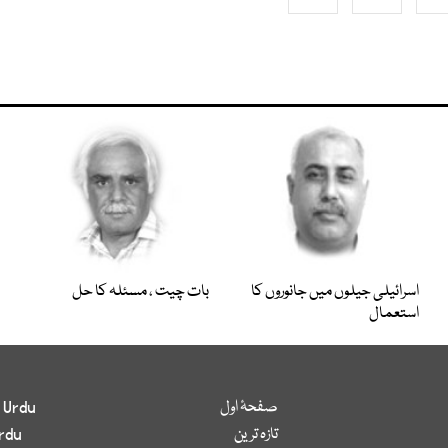
اسرائیلی جیلوں میں جانوروں کا
بات چیت ، مسئلہ کا حل
استعمال
صفحۂ اول
 Urdu
تازہ ترین
rdu