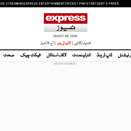
IVE STREAMING
EXPRESS ENTERTAINMENT
CRICKET PAKISTAN
TODAY'S PAPER
AUGUST 08, 2026
اشتہار لگائیں |
لائیو ٹی وی
| آج کا اخبار
ر نیشنل
ٹاپ ٹرینڈ
انٹرٹینمنٹ
لائف اسٹائل
فیکٹ چیک
صحت