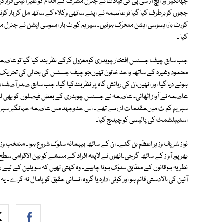
ججوں کو برطرف کیا گیا تو عاصمہ نے اپنے ساتھی وکلاء کے ساتھ مل کر بار کونس
کورٹ بار ایسوسی ایشن متحرک ہوئیں۔ سپریم کورٹ بار ایسوسی ایشن نے جنرل مشرف
کیا ۔
جب سابق چیف جسٹس افتخار چوہدری کومعزول کرکے نظر بند کیا گیا تو عاص
محمود وغیرہ کے ساتھ واحد خاتون تھیںجو چیف جسٹس کی بحالی کی تحریک می
ہونے دیا گیا اور انھیںان کی رہائش گاہ پر نظربندکیا گیا۔ جب سابق صدر آصف زر
عاصمہ نے آواز اٹھائی۔ عاصمہ نے جسٹس چوہدری کے بعض فیصلوں کو بھی للکار
سپریم کورٹ میںمقدمات لڑ رہے تھے۔ اس جدوجہد میں عاصمہ جہانگیر سپریم 
اسٹیبلشمٹ کی پالیسی کو چیلنج کیا۔
نواز شریف وزیر اعظم بن گئے۔ ان کے ساتھ بیہمانہ سلوک شروع ہوا۔ منتخب
بھرپور آواز کے ساتھ گرجی۔انھوں نے لاپتہ افراد کے مسئلے کو بین الاقوامی سطح پ
نظریہ ہو قانون کے مطابق سلوک ہونا چاہیے۔ وہ کہتی تھیں کہ سویلین کے لیے ر
آئین کی بالادستی قائم ہو اور کوئی ادارہ یا گروہ انسانی حقوق کو پامال نہ کرے۔ ی