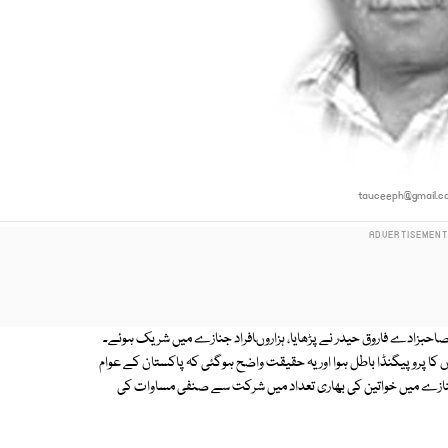
tauceeph@gmail.c
صاحبزادے فاروق حیدر نے پڑھایا، ہزاروںافراد جنازے میں شریک ہوئے۔
ا پروپیگنڈا باطل ہوا اور یہ حقیقت واضح ہوگئی کہ پاکستان کے عوام
 جنازے میں خواتین کی بھاری تعداد میں شرکت سے صنفی مساوات کی