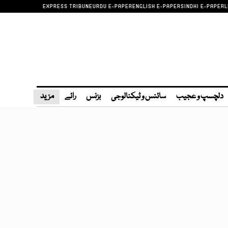
EXPRESS TRIBUNE
URDU E-PAPER
ENGLISH E-PAPER
SINDHI E-PAPER
L
دلچسپ و عجیب
سائنس و ٹیکنالوجی
بزنس
رائے
مزید