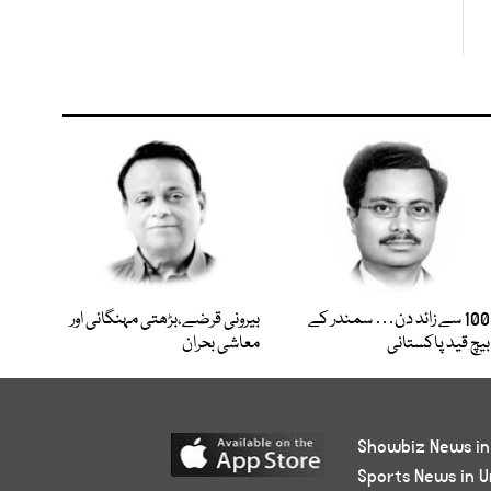
100 سے زائد دن… سمندر کے
بیرونی قرضے،بڑھتی مہنگائی اور
بیچ قید پاکستانی
معاشی بحران
Showbiz News in
Sports News in U