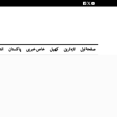
صفحۂ اول
تازہ ترین
کھیل
خاص خبریں
پاکستان
انٹ