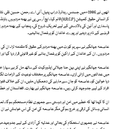
انھوں نے 1986ء میں جسٹس ریٹائرڈ دراب پٹیل، آئی اے رحمن، حسین ن
کر انسانی حقوق کمیشن (H.R.C.P) قائم کیا۔ ایچ آر سی پی نے
پاسداری اور آئین کی بالادستی کے لیے تحریک شروع کی۔ پنجاب کے بھٹہ مزدور 
قرضے کے نام پر دیتے اور پورے خاندان کو یرغمال بنالیتے۔
عاصمہ جہانگیر نے سپریم کورٹ میں بھٹہ مزدورکے حقوق کا مقدمہ لڑا۔ ان کی 
مزدوروں ، ان کے خاندان کے اراکین کو یرغمال بنانے کو غیر قانونی قرار دیا گیا اور ا
عاصمہ جہانگیر نے اپنی بہن حنا جیلانی ایڈووکیٹ کے ساتھ مل کر بے سہارا خوا
میں عدالتوں میں لڑائی لڑی۔ عاصمہ جہانگیر پر مختلف نوعیت کے الزامات لگائ
دیا خواتین کو۔ عاصمہ کو جان سے مارنے کی دھمکیاں ملیں۔ ان کے خلاف فت
افراد کے لیے جدوجہد کرتی رہیں۔ عاصمہ جہانگیر نے بھارت، افغانستان اور خط
ان کا کہنا تھا کہ خطے میں امن اور دوستی سے جمہوری نظام مستحکم ہوگا۔ تما
انسانی وسائل کی ترقی پر خرچ ہوگی مگر عاصمہ کی امن کی اس خواہش نے ان کے 
عاصمہ نے جمہوری استحکام کی بحالی اور عدلیہ کی آزادی کے لیے جدوجہد میں ا