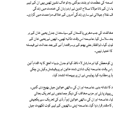
صمہ کی عظمت اور بلند ہوگئی، وہ تو خاک نشین تھیں یہی ان کے لیے
ان کے نانا مولانا صلاح الدین نے اردو زبان کی خدمت میں زندگی
لک غلام جیلانی نے ساری زندگی آمروں کے خلاف مزاحمت میں گزاری۔
مخالفت کی جب مغربی پاکستان کے سیاستدان جنرل یحییٰ خان کے ہر
بند سلاسل کیا، عاصمہ اس وقت طالبہ تھیں۔ انھوں نے یحییٰ خان کے
وٹ گیا۔ ذوالفقار علی بھٹو کے برسراقتدار آنے کے بعد عدالت نے فیصلہ
 اختیار نہیں۔
معطل کیا اور مارشل لاء نافذ کیا تو جنرل ضیاء الحق کا یہ اقدام آئین
فذکیے تو اس وقت عاصمہ ایک شادی شدہ خاتون اور پروفیشنل وکیل بن چکی
 مظاہرہ کیا، پولیس نے ان پر بیہمانہ تشدد کیا۔
کا نشانہ بنے، عاصمہ اور ان کی ساتھی خواتین جیل بھیج دی گئیں۔
 بچے چھوٹے تھے مگر عاصمہ کے عزائم بلند تھے۔ جب 1983ء میں پیپلز پارٹی اور حزب مخالف کی دیگر جماعتوں نے تحریک بحالی
ر حصہ لیا۔ عاصمہ اور ان کی ساتھی خواتین ایم آر ڈی کی تحریک سے یکجہتی
ا مقدر قرار دیا گیا۔ عاصمہ اپنی ساتھیوں کے لیے کوٹ لکھپت جیل