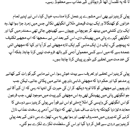
تا کہ یہ نقصان اٹھا کر دیوتاؤں کے عذاب سے محفوظ رہے۔
پولی کریٹیز نے بھی اسی مشورے پر عمل کرنا مناسب خیال کیا۔ اس نے اپنے تمام
خزانوں کو کھنگالا ور ایک بہت قیمتی طلائی انگوٹھی نکالی جس میں زمرد جڑا ہوا تھا، وہ
ایک بڑی کشتی میں بیٹھ کر جو پچاس چپوؤں سے کھینچی جاتی تھی سمندر میں گیا اور
انگوٹھی گہرے پانی میں پھینک دی۔ اس کے بعد اس نے سمجھا کہ اب مجھے تکلیف
نہ پہنچے گی۔ ایک دن ایک ماہی گیر ایک تازہ مچھلی لے کر آیا اور کہا کہ مچھلی اتنی
عمدہ ہے کہ میں اسے کسی معمولی آدمی کے ہاتھ فروخت نہیں کرنا چاہتا، بلکہ آپ
کی خد مت میں تحفے کے طور پر پیش کرنا چاہتا ہوں۔
پولی کریٹیز اس تحفے اور تعریف سے بہت خوش ہوا، اس نے ماہی گیرکو رات کے کھانے
پر مدعو کیا اور حکم دیا کہ مچھلی شاہی باورچی خانے میں پکائی جائے۔ لیکن جب
باورچیوں نے مچھلی کو کاٹا تو یہ دیکھ کر ان کی حیرت کی انتہا نہ رہی کہ ان کے آقا نے
جو انگوٹھی پانی میں پھینکی تھی وہ اس مچھلی کے پیٹ میں موجود تھی۔ جب فرعون
کو اس انگوٹھی کی واپسی کی اطلاع ملی تو اس نے فوراً ہی پولی کریٹیز سے دوستی کا
معاہد ہ توڑ دیا کیونکہ یہ بات صاف عیاں تھی کہ دیوتا اس آدمی پر سخت عذاب نازل
کرنے کی تدبیروں میں مصروف تھے، اور ہوا بھی یہ ہی۔ تھوڑے ہی دنوں کے بعد پولی
کریٹیز بے دردی سے قتل کر دیا گیا اور اس کی سلطنت ٹکڑے ٹکڑے ہو گئی۔