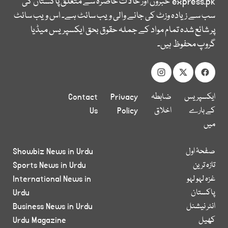
express.pk
خبروں اور حالات حاضرہ سے متعلق پاکستان کی
سب سے زیادہ وزٹ کی جانے والی ویب سائٹ ہے۔ اس ویب سائٹ
پر شائع شدہ تمام مواد کے جملہ حقوق بحق ایکسپریس میڈیا
گروپ محفوظ ہیں۔
ایکسپریس
ضابطہ
Privacy
Contact
کے بارے
اخلاق
Policy
Us
میں
صفحۂ اول
Showbiz News in Urdu
تازہ ترین
Sports News in Urdu
غزہ لہو لہو
International News in
پاکستان
Urdu
انٹر نیشنل
Business News in Urdu
کھیل
Urdu Magazine