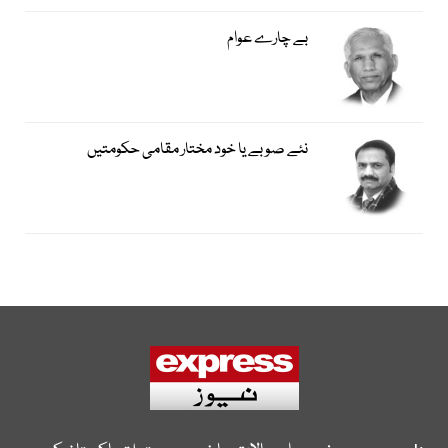
بے چارے عوام
نئے صوبے یا خود مختار مقامی حکومتیں