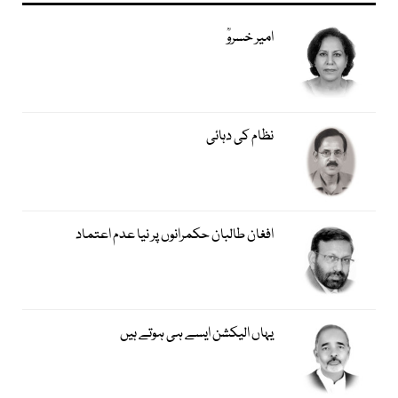
امیر خسروؒ
نظام کی دہائی
افغان طالبان حکمرانوں پر نیا عدم اعتماد
یہاں الیکشن ایسے ہی ہوتے ہیں