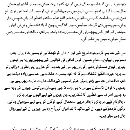
دیوتاؤں نے اس کا یہ قصور معاف نہیں کیا تھا کہ وہ بہت خوش نصیب، طاقتور اور خو ش
حال ہے۔ اگر آپ قدیم انسانی تاریخ میں اور جھانکیں تو آپ کو مصر کے اخناتون، توت آنخ
آمن، ایرانی سلطنت کے بانی سائیرس اعظم، فاتح عالم سکندر اعظم کے باپ فلپوس، دار
یوش سوم، پومپی دی گریٹ، جولیس سیزر، کلاڈیس، چین کا بادشاہ سوئی وین تی، ایوان
خونخوار کے قتل کے پیچھے ان کی حد سے زیادہ دولت، بے انتہا طاقت اور حد سے بڑھی
ہوئی خوش نصیبی ہی ملے گی۔
اس کے بعد ہم اگر موجودہ تاریخ کے کوڑے دان کو کھنگالیں تو ہمیں شاہ ایران، ہٹلر،
مسولینی، نپولین، صدام حسین، کرنل قذافی کی کہانیوں کے پیچھے بھی یہ ہی تینوں
چیزیں کھڑی مسکراتی ملیں گی اور پھر اس کے بعد ہم اگر حال پر اپنی نظریں دوڑائیں تو
ہم پر یہ حیرت انگیز انکشاف ہو گا کہ خود ہمارے ملک میں حد سے زیادہ دولت، بے
انتہا طاقت اور حد سے بڑھی ہوئی خوش نصیبی کے مالک مارے مارے پھر رہے ہیں
جنہیں نہ تو دن کا سکون ہے اور نہ ہی رات کا چین ہے۔ ان ہی تینوں چیزوں کی وجہ سے
وہ چاروں اطراف سے خطروں کا شکار ہیں۔ جن چیزوں کے لیے انھوں نے ہر جائز و
ناجائزکام کیے، ہر جائز و ناجائز حربے استعمال کیے، لوگوں کو اپنے لیے سیڑھیاں بنائیں،
لوگوں کو دھوکے دیے۔ ان کے ساتھ ناانصافیاں کیں آ ج وہ ہی چیزیں ان کے لیے وبال
جان بنی ہوئی ہیں۔
نوبیل انعام یافتہ مصرکا نجیب محفوظ لکھتا ہے ''زندگی کے حالات نے مجھے ایک