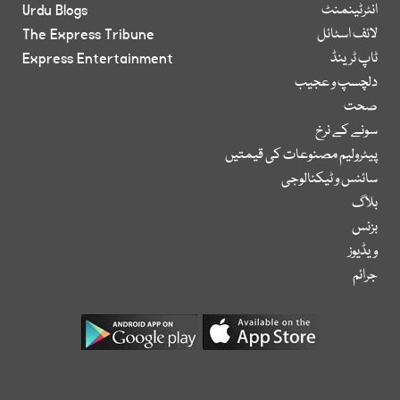
انٹرٹینمنٹ
Urdu Blogs
لائف اسٹائل
The Express Tribune
ٹاپ ٹرینڈ
Express Entertainment
دلچسپ و عجیب
صحت
سونے کے نرخ
پیٹرولیم مصنوعات کی قیمتیں
سائنس و ٹیکنالوجی
بلاگ
بزنس
ویڈیوز
جرائم