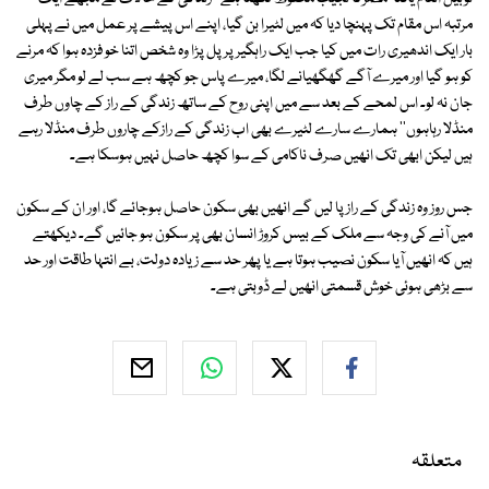
مرتبہ اس مقام تک پہنچا دیا کہ میں لٹیرا بن گیا، اپنے اس پیشے پر عمل میں نے پہلی
بار ایک اندھیری رات میں کیا جب ایک راہگیر پر پل پڑا وہ شخص اتنا خو فزدہ ہوا کہ مرنے
کو ہو گیا اور میرے آگے گھگھیانے لگا، میرے پاس جو کچھ ہے سب لے لو مگر میری
جان نہ لو۔ اس لمحے کے بعد سے میں اپنی روح کے ساتھ زندگی کے راز کے چاوں طرف
منڈلا رہاہوں'' ہمارے سارے لٹیرے بھی اب زندگی کے رازکے چاروں طرف منڈلا رہے
ہیں لیکن ابھی تک انھیں صرف ناکامی کے سوا کچھ حاصل نہیں ہوسکا ہے۔
جس روز وہ زندگی کے راز پا لیں گے انھیں بھی سکون حاصل ہوجائے گا، اور ان کے سکون
میں آنے کی وجہ سے ملک کے بیس کروڑ انسان بھی پر سکون ہو جائیں گے۔ دیکھتے
ہیں کہ انھیں آیا سکون نصیب ہوتا ہے یا پھر حد سے زیادہ دولت، بے انتہا طاقت اور حد
سے بڑھی ہوئی خوش قسمتی انھیں لے ڈوبتی ہے۔
متعلقہ