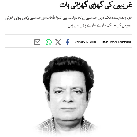
غریبوں کی گھڑی گھڑائی بات
خود ہمارے ملک میں حد سے زیادہ دولت، بے انتہا طاقت اور حد سے بڑھی ہوئی خوش
نصیبی کے مالک مارے مارے پھر رہے ہیں۔
February 17, 2018
Aftab Ahmed Khanzada