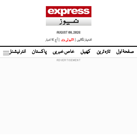
AUGUST 08, 2026
اشتہار لگائیں |
لائیو ٹی وی
| آج کا اخبار
صفحۂ اول
تازہ ترین
کھیل
خاص خبریں
پاکستان
انٹر نیشنل
ٹا