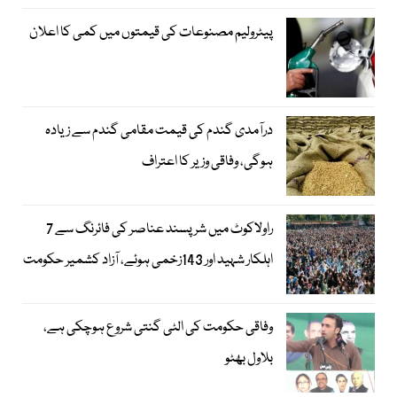
پیٹرولیم مصنوعات کی قیمتوں میں کمی کا اعلان
درآمدی گندم کی قیمت مقامی گندم سے زیادہ
ہوگی، وفاقی وزیر کا اعتراف
راولاکوٹ میں شرپسند عناصر کی فائرنگ سے 7
اہلکار شہید اور 143زخمی ہوئے، آزاد کشمیر حکومت
وفاقی حکومت کی الٹی گنتی شروع ہوچکی ہے،
بلاول بھٹو