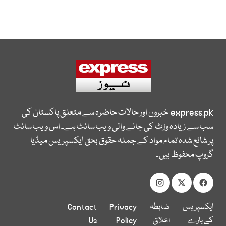
express.pk
خبروں اور حالات حاضرہ سے متعلق پاکستان کی
سب سے زیادہ وزٹ کی جانے والی ویب سائٹ ہے۔ اس ویب سائٹ
پر شائع شدہ تمام مواد کے جملہ حقوق بحق ایکسپریس میڈیا
گروپ محفوظ ہیں۔
ایکسپریس
ضابطہ
Privacy
Contact
کے بارے
اخلاق
Policy
Us