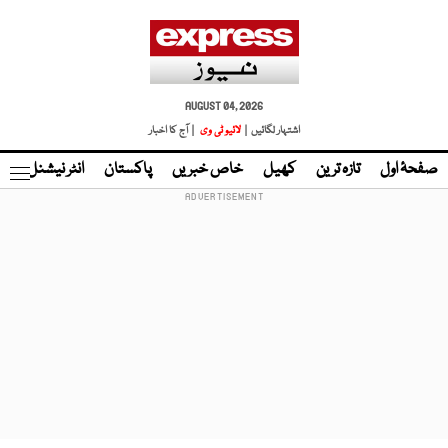
AUGUST 04, 2026
اشتہار لگائیں |
لائیو ٹی وی
| آج کا اخبار
صفحۂ اول
تازہ ترین
کھیل
خاص خبریں
پاکستان
انٹر نیشنل
ٹا