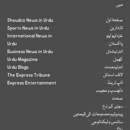
میں
صفحۂ اول
Showbiz News in Urdu
تازہ ترین
Sports News in Urdu
غزہ لہو لہو
International News in
پاکستان
Urdu
انٹر نیشنل
Business News in Urdu
کھیل
Urdu Magazine
انٹرٹینمنٹ
Urdu Blogs
لائف اسٹائل
The Express Tribune
ٹاپ ٹرینڈ
Express Entertainment
دلچسپ و عجیب
صحت
سونے کے نرخ
پیٹرولیم مصنوعات کی قیمتیں
سائنس و ٹیکنالوجی