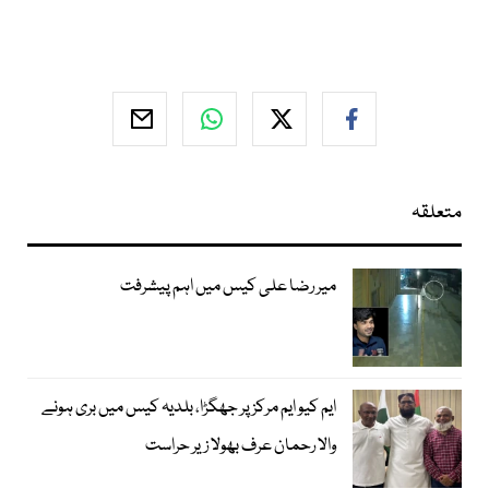
متعلقہ
میر رضا علی کیس میں اہم پیشرفت
ایم کیو ایم مرکز پر جھگڑا، بلدیہ کیس میں بری ہونے
والا رحمان عرف بھولا زیر حراست