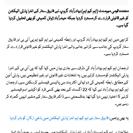
متحدہ قومی موومنٹ (ایم کیو ایم) بہادرآباد گروپ نے فاروق ستار کے انٹرا پارٹی الیکشن
کو غیر قانونی قرار دے کر مسترد کردیا جبکہ حیدرآباد ژونل کمیٹی کو بھی تحلیل کردیا
گیا ہے۔
کراچی میں ایم کیو ایم بہادرآباد گروپ اور رابطہ کمیٹی نے ایم کیو ایم پی آئی بی اور فاروق
ستار گروپ کی جانب سے کرائے جانے والے انٹرا پارٹی الیکشنز کو غیر قانونی قرار دے کر
مسترد کردیا ہے۔
ترجمان ایم کیو ایم بہادرآباد کی طرف سے جاری بیان میں کہا گیا کہ پی آئی بی کے انٹرا
پارٹی الیکشنز کو مسترد کرتے ہیں، یہ انتخابات غیر قانونی اور غیر تنظیمی ہیں، پارٹی آئین
کے مطابق رابطہ کمیٹی کی دو تہائی اکثریت ہی پالیسی فیصلے کرسکتی ہے۔ ترجمان
ایم کیو ایم بہادرآباد نے کہا کہ 22 اگست کے بعد بھی کسی فرد کو اکیلے اہم فیصلے
کرنے کا اختیار نہیں دیا گیا تھا، بدقسمتی سے ڈاکٹر فاروق ستار کے مشیر انہیں گمراہ کر
رہے ہیں۔
یہ بھی پڑھیں:
فاروق ستار نے ایم کیو ایم انٹرا پارٹی الیکشن میں باغی ارکان کو باہر کردیا
علاوہ ازیں ایم کیو ایم بہادرآباد نے انٹرا پارٹی الیکشنز میں حصہ لینے پر حیدرآباد ژونل