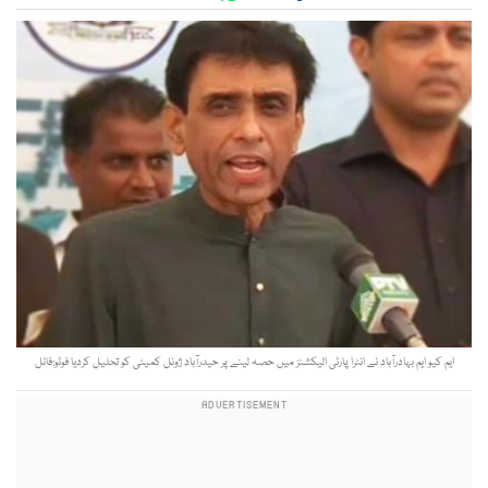
ایم کیو ایم بہادرآباد نے انٹرا پارٹی الیکشنز میں حصہ لینے پر حیدرآباد ژونل کمیٹی کو تحلیل کردیا فوٹو:فائل