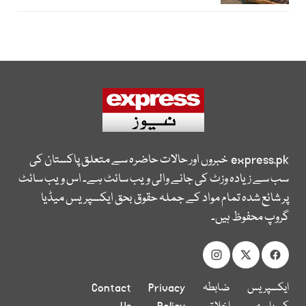
express.pk
خبروں اور حالات حاضرہ سے متعلق پاکستان کی
سب سے زیادہ وزٹ کی جانے والی ویب سائٹ ہے۔ اس ویب سائٹ
پر شائع شدہ تمام مواد کے جملہ حقوق بحق ایکسپریس میڈیا
گروپ محفوظ ہیں۔
ایکسپریس
ضابطہ
Privacy
Contact