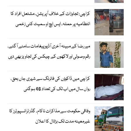
کراچی: تجاوزات کے خلاف آپریشن، مشتعل افراد کا
انتظامیہ پر حملہ، ایس ایچ او سمیت کئی زخمی
میر رضا کے مبینہ آخری آڈیو پیغامات سامنے آگئے،
رقم وصولی اور لاکھوں کے چیکس کی تجاویز بھی دیں
کراچی میں ڈاکوؤں کی فائرنگ سے شہری جاں بحق،
رواں سال میں اب تک کی تعداد 46 ہوگئی
وفاقی حکومت سے مذاکرات ناکام، گڈز ٹرانسپورٹرز کا
غیرمعینہ مدت تک ہڑتال کا اعلان