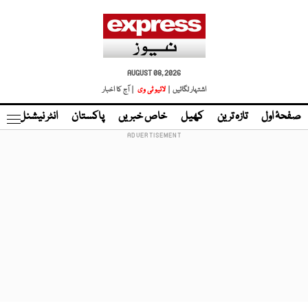
AUGUST 08, 2026
اشتہار لگائیں |
لائیو ٹی وی
| آج کا اخبار
صفحۂ اول
تازہ ترین
کھیل
خاص خبریں
پاکستان
انٹر نیشنل
ٹا