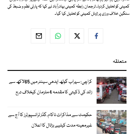
کمیٹی کو تحلیل کردیا۔ ترجمان رابطہ کمیٹی بہادرآباد نے کہا کہ پارٹی نظم و ضبط کی
سنگین خلاف ورزی پر ژونل کمیٹی کو تحلیل کیا گیا۔
متعلقہ
کراچی: سہراب گوٹھ ایدھی سینٹر میں 65لاکھ سے
زائد کی ڈکیتی کا مقدمہ 4 ملزمان کیخلاف درج
حکومت سے مذاکرات ناکام،گڈز ٹرانسپورٹرز کا آج سے
غیرمعینہ مدت کیلیے ہڑتال کا اعلان