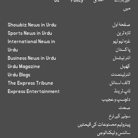
کے بارے
اخلاق
Policy
Us
میں
صفحۂ اول
Showbiz News in Urdu
تازہ ترین
Sports News in Urdu
غزہ لہو لہو
International News in
پاکستان
Urdu
انٹر نیشنل
Business News in Urdu
کھیل
Urdu Magazine
انٹرٹینمنٹ
Urdu Blogs
لائف اسٹائل
The Express Tribune
ٹاپ ٹرینڈ
Express Entertainment
دلچسپ و عجیب
صحت
سونے کے نرخ
پیٹرولیم مصنوعات کی قیمتیں
سائنس و ٹیکنالوجی