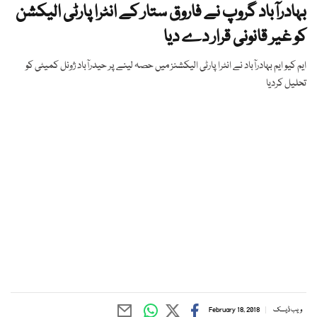
بہادرآباد گروپ نے فاروق ستار کے انٹرا پارٹی الیکشن
کو غیر قانونی قرار دے دیا
ایم کیو ایم بہادرآباد نے انٹرا پارٹی الیکشنز میں حصہ لینے پر حیدرآباد ژونل کمیٹی کو
تحلیل کردیا
ویب ڈیسک
February 18, 2018