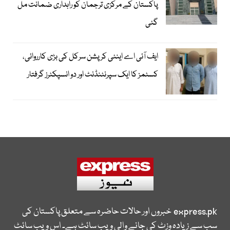
پاکستان کے مرکزی ترجمان کو راہداری ضمانت مل
گئی
ایف آئی اے اینٹی کرپشن سرکل کی بڑی کارروائی،
کسٹمز کا ایک سپرنٹنڈنٹ اور دو انسپکٹرز گرفتار
express.pk
خبروں اور حالات حاضرہ سے متعلق پاکستان کی
سب سے زیادہ وزٹ کی جانے والی ویب سائٹ ہے۔ اس ویب سائٹ