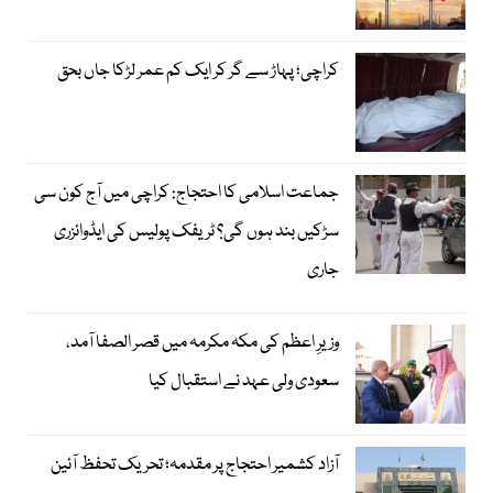
کراچی؛ پہاڑ سے گر کر ایک کم عمر لڑکا جاں بحق
جماعت اسلامی کا احتجاج: کراچی میں آج کون سی
سڑکیں بند ہوں گی؟ ٹریفک پولیس کی ایڈوائزری
جاری
وزیرِ اعظم کی مکہ مکرمہ میں قصر الصفا آمد،
سعودی ولی عہد نے استقبال کیا
آزاد کشمیر احتجاج پر مقدمہ؛ تحریک تحفظ آئین