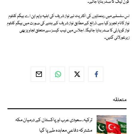
کو ن لیگ کا صدر بنایا جائے۔
اس سلسلے میں رہنماؤوں کی اکثریت نے نواز شریف کی اہلیہ وایم این اے بیگم کلثوم
نواز کانام تجویز کیا ہے، ذرائع کے مطابق نواز شریف کے ہٹنے کی صورت میں بیگم کلثوم
نواز کوپارٹی کا صدر بنایا جائیگا، اجلاس میں نیب کیسز سے متعلق تجاویز بھی
زیرغورلائی گئیں۔
متعلقہ
ترکیہ، سعودی عرب اور پاکستان کے درمیان مکہ
مشترکہ دفاعی معاہدہ طے پا گیا