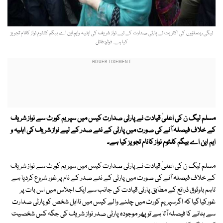
لیگی رہنماؤوں کی اکثریت نے پارٹی صدارت کے لیے نواز شریف کی اہلیہ وایم این اے بیگم کلثوم نواز کانام تجویز
کیا ہے۔ فوٹو: فائل
مسلم لیگ ن کی اعلیٰ قیادت نے پارٹی صدارت کیس میں سپریم کورٹ سے نواز شریف
کے خلاف فیصلہ آنے کی صورت میں پارٹی کے نئے صدر کے لیے نواز شریف کی اہلیہ و
ایم این اے بیگم کلثوم نواز کانام تجویز کیا ہے۔
مسلم لیگ ن کی اعلیٰ قیادت نے پارٹی صدارت کیس میں سپریم کورٹ سے نواز شریف
کے خلاف فیصلہ آنے کی صورت میں پارٹی کے نئے صدر کے نام پر غور شروع کردیا ہے
تاہم باوثوق ذرائع کے مطابق پارٹی قیادت کی جانب سے ایک اجلاس میں اس بات پر
غورکیاگیا کہ اگرسپریم کورٹ میں چلنے والے کیس میں نااہل شخص کو پارٹی صدارت
سے ہٹانے کا فیصلہ آتا ہے تو پھر موجودہ پارٹی صدر نواز شریف کی جگہ کس شخصیت