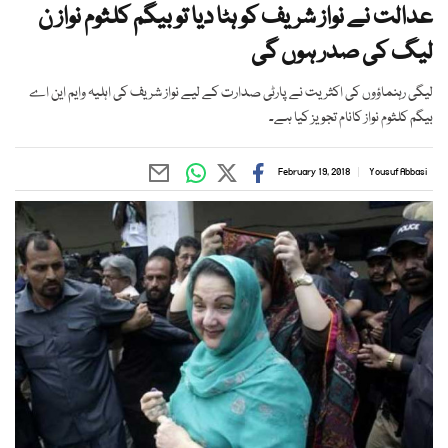
عدالت نے نواز شریف کو ہٹا دیا تو بیگم کلثوم نواز ن
لیگ کی صدر ہوں گی
لیگی رہنماؤوں کی اکثریت نے پارٹی صدارت کے لیے نواز شریف کی اہلیہ وایم این اے
بیگم کلثوم نواز کانام تجویز کیا ہے۔
February 19, 2018
Yousuf Abbasi