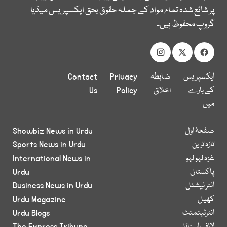
پر شائع شدہ تمام مواد کے جملہ حقوق بحق ایکسپریس میڈیا
گروپ محفوظ ہیں۔
ایکسپریس
ضابطہ
Privacy
Contact
کے بارے
اخلاق
Policy
Us
میں
صفحۂ اول
Showbiz News in Urdu
تازہ ترین
Sports News in Urdu
غزہ لہو لہو
International News in
پاکستان
Urdu
انٹر نیشنل
Business News in Urdu
کھیل
Urdu Magazine
انٹرٹینمنٹ
Urdu Blogs