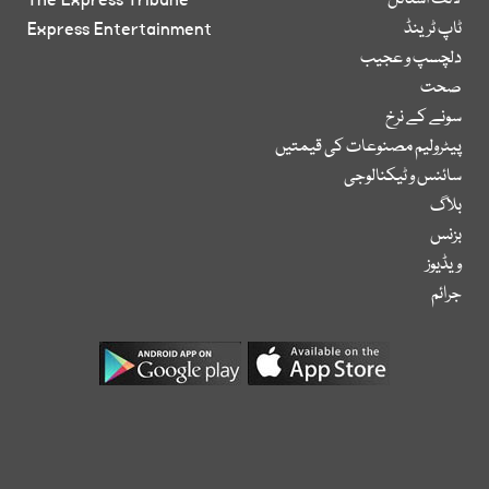
لائف اسٹائل
The Express Tribune
ٹاپ ٹرینڈ
Express Entertainment
دلچسپ و عجیب
صحت
سونے کے نرخ
پیٹرولیم مصنوعات کی قیمتیں
سائنس و ٹیکنالوجی
بلاگ
بزنس
ویڈیوز
جرائم