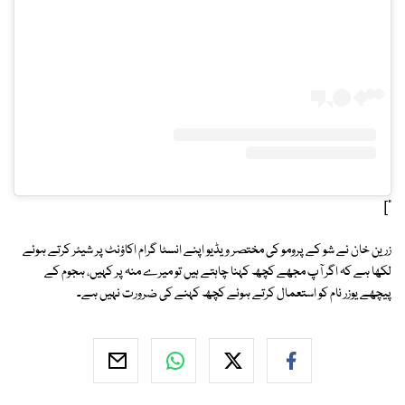
"]
زرین خان نے شو کے پرومو کی مختصر ویڈیو اپنے انسٹا گرام اکاؤنٹ پر شیئر کرتے ہوئے
لکھا ہے کہ اگر آپ مجھے کچھ کہنا چاہتے ہیں تو میرے منہ پر کہیں، ہجوم کے
پیچھے یوزر نام کو استعمال کرتے ہوئے کچھ کہنے کی ضرورت نہیں ہے۔