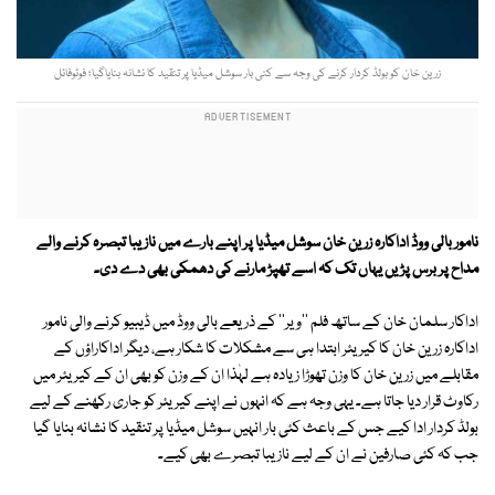
زرین خان کو بولڈ کردار کرنے کی وجہ سے کئی بار سوشل میڈیا پر تنقید کا نشانہ بنایاگیا؛ فوٹوفائل
نامور بالی ووڈ اداکارہ زرین خان سوشل میڈیا پر اپنے بارے میں نازیبا تبصرہ کرنے والے
مداح پر برس پڑیں یہاں تک کہ اسے تھپڑ مارنے کی دھمکی بھی دے دی۔
اداکار سلمان خان کے ساتھ فلم ''ویر'' کے ذریعے بالی ووڈ میں ڈیبیو کرنے والی نامور
اداکارہ زرین خان کا کیریئر ابتدا ہی سے مشکلات کا شکار ہے، دیگر اداکاراؤں کے
مقابلے میں زرین خان کا وزن تھوڑا زیادہ ہے لہٰذا ان کے وزن کو بھی ان کے کیریئر میں
رکاوٹ قرار دیا جاتا ہے۔ یہی وجہ ہے کہ انہوں نے اپنے کیریئر کو جاری رکھنے کے لیے
بولڈ کردار ادا کیے جس کے باعث کئی بار انہیں سوشل میڈیا پر تنقید کا نشانہ بنایا گیا
جب کہ کئی صارفین نے ان کے لیے نازیبا تبصرے بھی کیے۔