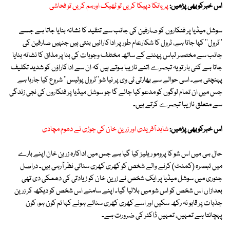
اس خبرکوبھی پڑھیں:
پریانکا دپیکا کریں تو ٹھیک اورہم کریں تو فحاشی
سوشل میڈیا پر فنکاروں کو صارفین کی جانب سے تنقید کا نشانہ بنایا جاتا ہے جسے
''ٹرول'' کہا جاتا ہے، ٹرول کا شکارعام طور پر اداکارائیں بنتی ہیں جنہیں صارفین کی
جانب سے مختصر لباس پہننے کے ساتھ مختلف وجوہات کی بنا پر مذاق کا نشانہ بنایا
جاتا ہے کئی بار تو یہ تبصرے اتنے نازیبا ہوتے ہیں کہ ان سے اداکاراؤں کو شدید تکلیف
پہنچتی ہے۔ اسی حوالے سے بھارتی ٹی وی پر نیا شو''ٹرول پولیس'' شروع کیا جارہا ہے
جس میں ان تمام لوگوں کو مدعو کیا جائے گا جو سوشل میڈیا پر فنکاروں کی نجی زندگی
سے متعلق نازیبا تبصرے کرتے ہیں۔
اس خبرکوبھی پڑھیں:
شاہد آفریدی اور زرین خان کی جوڑی نے دھوم مچادی
حال ہی میں اس شو کا پرومو ریلیز کیا گیا ہے جس میں اداکارہ زرین خان اپنے بارے
میں تبصرہ (کمنٹ) کرنے والے شخص کو کھری کھری سناتی نظر آرہی ہیں۔ دراصل
جنوری میں سوشل میڈیا پر ایک شخص نے زرین خان کو زیادتی کی دھمکی دی تھی
بعدازاں اس شخص کو اس شو میں بلالیا گیا۔ اپنے سامنے اس شخص کو دیکھ کر زرین
جذبات پر قابو نہ رکھ سکیں اور اسے کھری کھری سناتے ہوئے کہا تم کون ہو، کون
پہچانتا ہے تمہیں، تمہیں ڈاکٹر کی ضرورت ہے۔