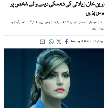
زرین خان زیادتی کی دھمکی دینے والے شخص پر
برس پڑیں
سوشل میڈیا پر دھمکی دینے والا شخص ایک شو میں زرین خان کے سامنے آیا تو وہ
بھڑک اٹھیں۔
ویب ڈیسک
February 19, 2018