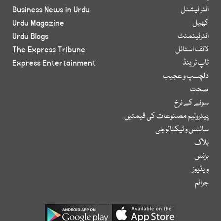
انٹر نیشنل
Business News in Urdu
کھیل
Urdu Magazine
انٹرٹینمنٹ
Urdu Blogs
لائف اسٹائل
The Express Tribune
ٹاپ ٹرینڈ
Express Entertainment
دلچسپ و عجیب
صحت
سونے کے نرخ
پیٹرولیم مصنوعات کی قیمتیں
سائنس و ٹیکنالوجی
بلاگ
بزنس
ویڈیوز
جرائم