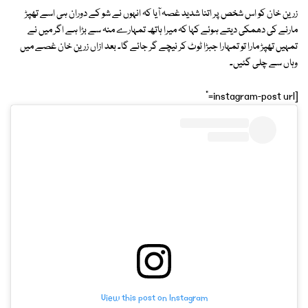
زرین خان کو اس شخص پر اتنا شدید غصہ آیا کہ انہوں نے شو کے دوران ہی اسے تھپڑ
مارنے کی دھمکی دیتے ہوئے کہا کہ میرا ہاتھ تمہارے منہ سے بڑا ہے اگر میں نے
تمہیں تھپڑ مارا تو تمہارا جبڑا ٹوٹ کر نیچے گر جائے گا۔ بعد ازاں زرین خان غصے میں
وہاں سے چلی گئیں۔
[instagram-post url="
View this post on Instagram