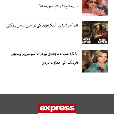
سے مداح تشویش میں مبتلا
فلم ’’میرا لیاری‘‘ آسکر ایوارڈ کی دوڑ میں شامل ہوگئی
اداکارہ صباحت بخاری نے ڈرامہ سیٹس پر ’ہیلتھی
فلرٹنگ‘ کی حمایت کر دی