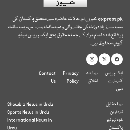
express.pk
خبروں اور حالات حاضرہ سے متعلق پاکستان کی
سب سے زیادہ وزٹ کی جانے والی ویب سائٹ ہے۔ اس ویب سائٹ
پر شائع شدہ تمام مواد کے جملہ حقوق بحق ایکسپریس میڈیا
گروپ محفوظ ہیں۔
ایکسپریس
ضابطہ
Privacy
Contact
کے بارے
اخلاق
Policy
Us
میں
صفحۂ اول
Showbiz News in Urdu
تازہ ترین
Sports News in Urdu
غزہ لہو لہو
International News in
پاکستان
Urdu