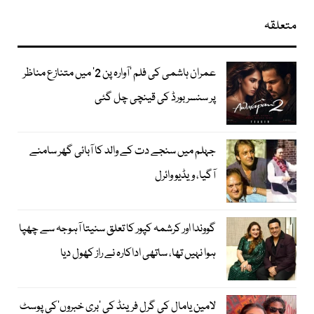
متعلقہ
عمران ہاشمی کی فلم ’آوارہ پن 2‘ میں متنازع مناظر
پر سنسر بورڈ کی قینچی چل گئی
جہلم میں سنجے دت کے والد کا آبائی گھر سامنے
آگیا، ویڈیو وائرل
گووندا اور کرشمہ کپور کا تعلق سنیتا آہوجہ سے چھپا
ہوا نہیں تھا، ساتھی اداکارہ نے راز کھول دیا
لامین یامال کی گرل فرینڈ کی ’بری خبروں‘کی پوسٹ