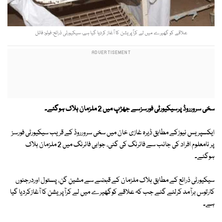
علاقے کو گھیرے میں لے کرآپریشن کا آغاز کردیا گیا ہے، سیکیورٹی ذرائع: فوٹو: فائل
سخی سرورروڈ پرسیکیورٹی فورسزسے جھڑپ میں 2 ملزمان ہلاک ہوگئے۔
ایکسپریس نیوزکے مطابق ڈیرہ غازی خان میں سخی سرورروڈ کے قریب سیکیورٹی فورسز
پر نامعلوم افراد کی جانب سے فائرنگ کی گئی، جوابی فائرنگ میں 2 ملزمان ہلاک
ہوگئے۔
سیکیورٹی ذرائع کے مطابق ہلاک ملزمان کے قبضے سے مشین گن، پستول اوردرجنوں
کارتوس برآمد کرلئے گئے جب کہ علاقے کوگھیرے میں لے کرآپریشن کا آغازکردیا گیا
ہے۔