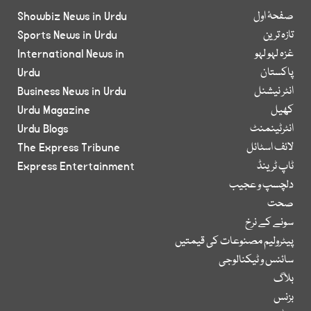
صفحۂ اول
Showbiz News in Urdu
تازہ ترین
Sports News in Urdu
غزہ لہو لہو
International News in
پاکستان
Urdu
انٹر نیشنل
Business News in Urdu
کھیل
Urdu Magazine
انٹرٹینمنٹ
Urdu Blogs
لائف اسٹائل
The Express Tribune
ٹاپ ٹرینڈ
Express Entertainment
دلچسپ و عجیب
صحت
سونے کے نرخ
پیٹرولیم مصنوعات کی قیمتیں
سائنس و ٹیکنالوجی
بلاگ
بزنس