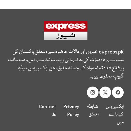
express.pk
خبروں اور حالات حاضرہ سے متعلق پاکستان کی
سب سے زیادہ وزٹ کی جانے والی ویب سائٹ ہے۔ اس ویب سائٹ
پر شائع شدہ تمام مواد کے جملہ حقوق بحق ایکسپریس میڈیا
گروپ محفوظ ہیں۔
ایکسپریس
ضابطہ
Privacy
Contact
کے بارے
اخلاق
Policy
Us
میں