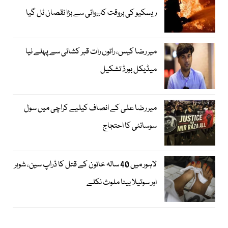
ریسکیو کی بروقت کارروائی سے بڑا نقصان ٹل گیا
میر رضا کیس، راتوں رات قبر کشائی سے پہلے نیا
میڈیکل بورڈ تشکیل
میر رضا علی کے انصاف کیلیے کراچی میں سول
سوسائٹی کا احتجاج
لاہور میں 40 سالہ خاتون کے قتل کا ڈراپ سین، شوہر
اور سوتیلا بیٹا ملوث نکلے