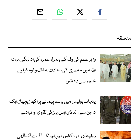
متعلقہ
وزیراعظم کی وفد کے ہمراہ عمرہ کی ادائیگی، بیت
اللہ میں حاضری کی سعادت، ملک و قوم کیلیے
خصوصی دعائیں
پنجاب پولیس میں بڑے پیمانے پر اکھاڑ پچھاڑ، ایک
درجن سے زائد ڈی ایس پیز کی تقرری اور تبادلے
راولپنڈی، دو دکانوں میں اچانک آگ بھڑک اٹھی،