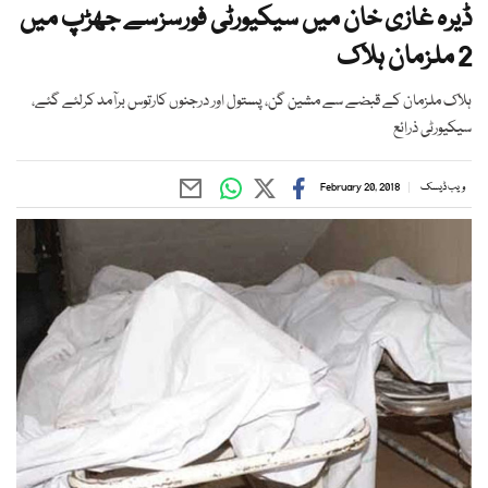
ڈیرہ غازی خان میں سیکیورٹی فورسزسے جھڑپ میں
2 ملزمان ہلاک
ہلاک ملزمان کے قبضے سے مشین گن، پستول اور درجنوں کارتوس برآمد کرلئے گئے،
سیکیورٹی ذرائع
ویب ڈیسک
February 20, 2018