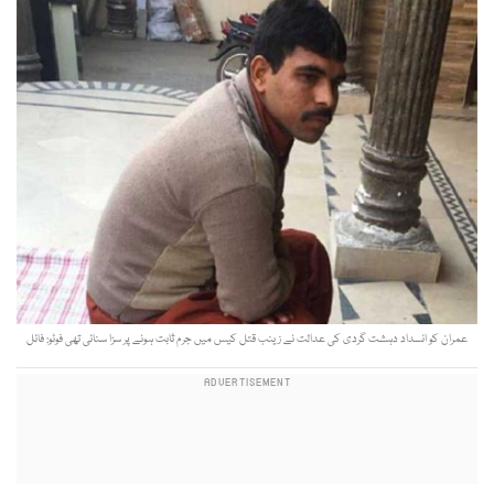
عمران کو انسداد دہشت گردی کی عدالت نے زینب قتل کیس میں جرم ثابت ہونے پر سزا سنائی تھی فوٹو: فائل