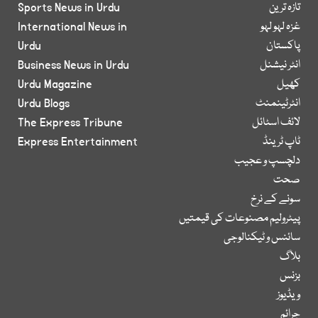
تازہ ترین
Sports News in Urdu
غزہ لہو لہو
International News in
پاکستان
Urdu
انٹر نیشنل
Business News in Urdu
کھیل
Urdu Magazine
انٹرٹینمنٹ
Urdu Blogs
لائف اسٹائل
The Express Tribune
ٹاپ ٹرینڈ
Express Entertainment
دلچسپ و عجیب
صحت
سونے کے نرخ
پیٹرولیم مصنوعات کی قیمتیں
سائنس و ٹیکنالوجی
بلاگ
بزنس
ویڈیوز
جرائم