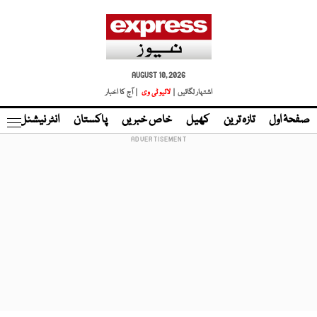
AUGUST 10, 2026
اشتہار لگائیں |
لائیو ٹی وی
| آج کا اخبار
صفحۂ اول
تازہ ترین
کھیل
خاص خبریں
پاکستان
انٹر نیشنل
ٹا