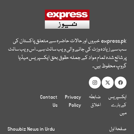
express.pk
خبروں اور حالات حاضرہ سے متعلق پاکستان کی
سب سے زیادہ وزٹ کی جانے والی ویب سائٹ ہے۔ اس ویب سائٹ
پر شائع شدہ تمام مواد کے جملہ حقوق بحق ایکسپریس میڈیا
گروپ محفوظ ہیں۔
ایکسپریس
ضابطہ
Privacy
Contact
کے بارے
اخلاق
Policy
Us
میں
صفحۂ اول
Showbiz News in Urdu