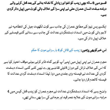
قصور میں 8 سالہ بچی زینب کو اغوا اور زیادتی کا نشانہ بنانے کے بعد قتل کرنے والے
درندہ صفت انسان عمران علی نے اپنی سزا کے خلاف ہائی کورٹ میں اپیل دائر کردی
ہے۔
ایکسپریس نیوز کے مطابق عمران کی جانب سے کوٹ لکھپت جیل کی انتظامیہ نے
لاہور ہائی کورٹ میں انسداد دہشتگردی عدالت کی جانب سے سنائے گئے فیصلے کے
خلاف اپیل دائر کی ہے۔
اس خبرکوبھی پڑھیں:
زینب کے قاتل کو 4 بار سزائے موت کا حکم
مجرم عمران نے اپنی اپیل میں اپنے آپ کو بے گناہ ظاہر کرتے ہوئے موقف اختیار کیا ہے
کہ اس کے خلاف ٹرائل کے دوران قانونی تقاضے پورے نہیں کئے گئے، انسداد دہشت
گردی کی عدالت نے فیصلہ بڑی جلدی میں دیا، لہٰذا انسداد دہشت گردی عدالت کا
فیصلہ کالعدم قرار دیا جائے۔
واضح رہے کہ انسداد دہشتگردی عدالت نے مجرم عمران کو زینب قتل کیس میں 4
مرتبہ سزائے موت کے علاوہ عمر قید اور جرمانے کی سزا بھی سنائی تھی۔