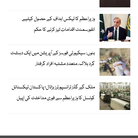
وزیراعظم کا ٹیکس اہداف کے حصول کیلیے
انفورسمنٹ اقدامات تیز کرنے کا حکم
بنوں: سیکیورٹی فورسز کے آپریشن میں ایک دہشت
گرد ہلاک، متعدد مشتبہ افراد گرفتار
ملک گیر گڈز ٹرانسپورٹرز ہڑتال؛ پاکستان ٹیکسٹائل
کونسل کا وزیراعظم سے فوری مداخلت کی اپیل