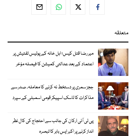
متعلقہ
میر رضا قتل کیس؛ اہل خانہ کے پولیس تفتیش پر
اعتماد کے بعد عدالتی کمیشن کا فیصلہ مؤخر
ججز سمری پر دستخط نہ کرنے کا معاملہ، صدر سے
مذاکرات کا ٹاسک اسپیکر قومی اسمبلی کے سپرد
پی ٹی آئی ارکان کی جانب سے احتجاج کی کال نظر
انداز کرنے پر اکبر ایس بابر کا تبصرہ