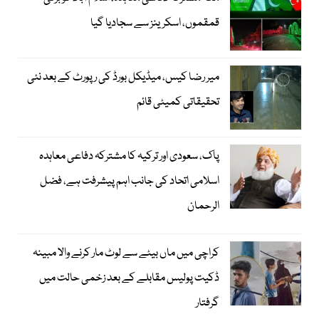
قمقموں، اسکرینز سے سجادیا گیا
میر رضا کیس، میڈیکل بورڈ کی رپورٹ کے بعد نئی
تحقیقاتی کمیٹی قائم
پاک، سعودی اور ترکیہ کا مشترکہ دفاعی معاہدہ
اسلامی اتحاد کی جانب اہم پیشرفت ہے، فضل
الرحمان
کراچی میں ماں بیٹے سے لوٹ مار کرنے والا مبینہ
ڈکیت پولیس مقابلے کے بعد زخمی حالت میں
گرفتار