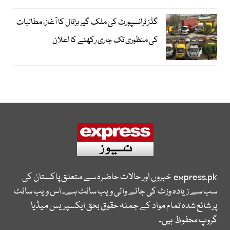
گڈز ٹرانسپورٹ کی ملک گیر ہڑتال کا آغاز، مطالبات
کی منظوری تک جاری رکھنے کا اعلان
express.pk
خبروں اور حالات حاضرہ سے متعلق پاکستان کی
سب سے زیادہ وزٹ کی جانے والی ویب سائٹ ہے۔ اس ویب سائٹ
پر شائع شدہ تمام مواد کے جملہ حقوق بحق ایکسپریس میڈیا
گروپ محفوظ ہیں۔