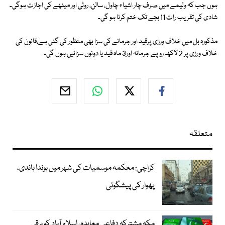
ہوں جب کہ ولیمے میں صرف چار اشیاء چاول، سالن، روٹی اور میٹھے کی اجازت ہوگی۔
شادی کی تقریب رات 11 بجے تک ختم کرنا ہو گی۔
مذکورہ بل میں خلاف ورزی پرقید اور جرمانے کی سزا بھی منظور کی گئی ہے،قانون کی
خلاف ورزی پر 2 لاکھ روپے جرمانہ اور3 ماہ قید یا دونوں سزائیں ہوں گی۔
متعلقہ
کراچی: محکمہ موسمیات کی شہر میں بوندا باندی،
پھوار کی پیشگوئی
مکہ مشترکہ دفاعی معاہدہ، اسلام آباد کو برقی