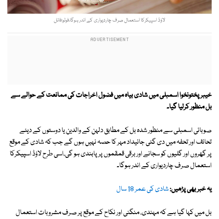
لاؤڈ اسپیکرکا استعمال صرف چاردیواری کے اندر ہوگا،فوٹو:فائل
خیبر پختونخوا اسمبلی میں شادی بیاہ میں فضول اخراجات کی ممانعت کے حوالے سے
بل منظور کرلیا گیا۔
صوبائی اسمبلی سے منظور شدہ بل کے مطابق دلہن کے والدین یا دوستوں کے دیئے
تحائف اور تحفہ میں دی گئی جائیداد مہر کا حصہ نہیں ہوں گے جب کہ شادی کے موقع
پر گھروں اور گلیوں کو سجانے اور برقی قمقموں پر پابندی ہو گی،اسی طرح لاؤڈ اسپیکرکا
استعمال صرف چاردیواری کے اندر ہوگا۔
یہ خبر بھی پڑھیں:
شادی کی عمر 18 سال
بل میں کہا گیا ہے کہ مہندی، منگنی اور نکاح کے موقع پر صرف مشروبات استعمال