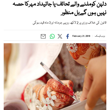
دلہن کوملنے والے تحائف یا جائیداد مہرکا حصہ
نہیں ہوں گےبل منظور
قانون کی خلاف ورزی پر 2 لاکھ روپے جرمانہ اور3 ماہ قید ہوگی
ویب ڈیسک
February 21, 2018