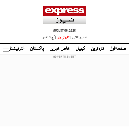
AUGUST 08, 2026
اشتہار لگائیں |
لائیو ٹی وی
| آج کا اخبار
صفحۂ اول
تازہ ترین
کھیل
خاص خبریں
پاکستان
انٹر نیشنل
ٹا