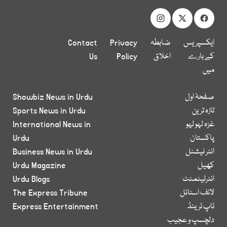
ایکسپریس
ضابطہ
Privacy
Contact
کے بارے
اخلاق
Policy
Us
میں
صفحۂ اول
Showbiz News in Urdu
تازہ ترین
Sports News in Urdu
غزہ لہو لہو
International News in
پاکستان
Urdu
انٹر نیشنل
Business News in Urdu
کھیل
Urdu Magazine
انٹرٹینمنٹ
Urdu Blogs
لائف اسٹائل
The Express Tribune
ٹاپ ٹرینڈ
Express Entertainment
دلچسپ و عجیب