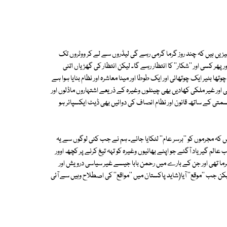
یزیں ہیں کہ چند روز گرما گرمی رہے گی لیڈروں سے لے کر ووٹروں تک
ور پھر کسی اور ''شکار'' کا انتظار رہے گا۔ لیکن انتظار کی گھڑیاں اتنی
ا بٹیر ایک چوتھائی اور ایک طوطا اور مینا معاشرہ اور نظام بنایا ہوا ہے
اور غیر ملکی کھادیں بھی چینلوں وغیرہ کے ذریعے اشتہاروں ماڈلوں اور
متی کے ساتھ قانون اور نظام انصاف کی دوائیں بھی ڈیٹ ایکسپائر ہو
یں کہ مجرموں کو ''برسر عام'' لٹکایا جائے۔ ہم نے جب کئی لوگوں سے یہ
 عالم گیریاد آگئے جو اپنے بھائیوں وغیرہ کو تہہ تیغ کرنے پر کچھ اوور
ما تھی اور جن کے بارے میں رحمن بابا جیسے غیر سیاسی درویش اور
یکن جب ''موقع'' آیا(شاید پاکستان میں ''مواقع'' کی اصطلاح وہیں سے آئی