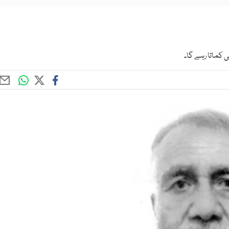
ٹی کماتا رہے گا۔