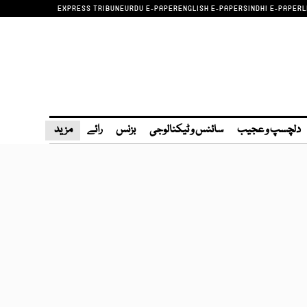
EXPRESS TRIBUNE
URDU E-PAPER
ENGLISH E-PAPER
SINDHI E-PAPER
L
دلچسپ و عجیب
سائنس و ٹیکنالوجی
بزنس
رائے
مزید