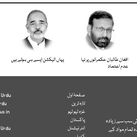
افغان طالبان حکمرانوں پر نیا
یہاں الیکشن ایسے ہی ہوتے ہیں
عدم اعتماد
صفحۂ اول
 Urdu
تازہ ترین
rdu
غزہ لہو لہو
ws in
پاکستان
کی سب سے زیادہ
انٹر نیشنل
 Urdu
 تمام مواد کے
کھیل