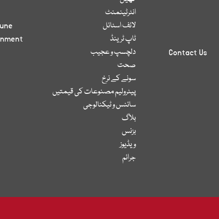
انٹرٹینمنٹ
لائف اسٹائل
bune
ٹاپ ٹرینڈ
inment
دلچسپ و عجیب
Contact Us
صحت
سونے کے نرخ
پیٹرولیم مصنوعات کی قیمتیں
سائنس و ٹیکنالوجی
بلاگ
بزنس
ویڈیوز
جرائم