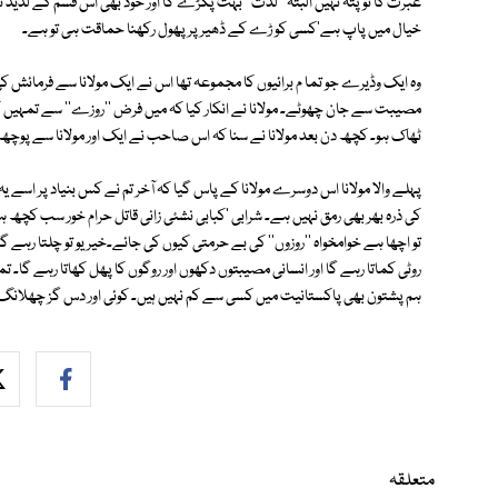
عبرت کا تو پتہ نہیں البتہ ''لذت'' بہت پکڑے گا اور خود بھی اس قسم کے لذیذ 
خیال میں پاپ ہے'کسی کو ڑے کے ڈھیر پر پھول رکھنا حماقت ہی تو ہے۔
وہ ایک وڈیرے جو تما م برائیوں کا مجموعہ تھا اس نے ایک مولانا سے فرمائش کی ک
مصیبت سے جان چھوٹے۔ مولانا نے انکار کیا کہ میں فرض ''روزے'' سے تمہیں 
ٹھاک ہو۔ کچھ دن بعد مولانا نے سنا کہ اس صاحب نے ایک اور مولانا سے پوچھ ک
پہلے والا مولانا اس دوسرے مولانا کے پاس گیا کہ آخر تم نے کس بنیاد پر ا
کی ذرہ بھر بھی رمق نہیں ہے۔ شرابی 'کبابی نشئی زانی قاتل حرام خور سب کچ
تو اچھا ہے خوامخواہ ''روزوں'' کی بے حرمتی کیوں کی جائے۔خیر یو تو چلتا رہے گا۔
روٹی کماتا رہے گا اور انسانی مصیبتوں دکھوں اور روگوں کا پھل کھاتا رہے گا۔
ہم پشتون بھی پاکستانیت میں کسی سے کم نہیں ہیں۔ کوئی اور دس گز چھلانگ لگ
متعلقہ