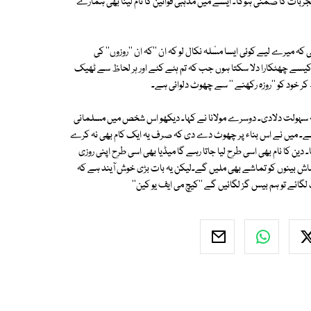
تجربات کا ضمنی ہوگا۔ ایسے میں مذہبی قوانین کا نام لینا بھی ہمارے
ہ میرے لیے کوئی ایسا مسٔلہ نکال لو کہ ان ''کہ ان ''روزوں'' کی
کیسے چھٹکارا دلا سکتا ہوں جب کہ تم ہٹے کٹے اور ہر لحاظ سے ٹھیک
ر خود کو ''روزہ رکھنے '' سے چھوٹ دلوائی ہے۔
سے یہ سہولت دلادی۔ دوسرے مولانا نے کہا۔ دیکھو اس شخص میں مسلمانی
ھ ہے۔ میں نے اس بناء پر چھوٹ دے دی کہ صرف یہ ایک کام بھی نہ کرے
 دین کا نام بھی اسی طرح لیا جاتا رہے گا میڈیا بھی اسی طرح اپنی روزی
 تماش بینوں کو تماشے بھی ملیں گے۔لیکن یہ بات بڑی خوش آیند ہے کہ
ائے تو ہم بیس گز لگائیں گے ''کیچ می ایف یو کین''