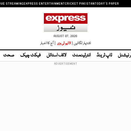
IVE STREAMING
EXPRESS ENTERTAINMENT
CRICKET PAKISTAN
TODAY'S PAPER
AUGUST 07, 2026
اشتہار لگائیں |
لائیو ٹی وی
| آج کا اخبار
ر نیشنل
ٹاپ ٹرینڈ
انٹرٹینمنٹ
لائف اسٹائل
فیکٹ چیک
صحت