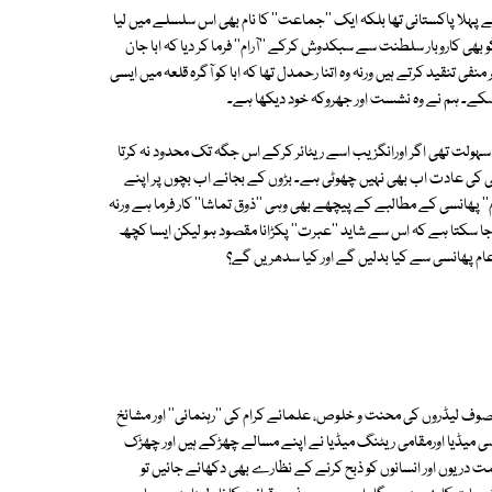
سے پہلا پاکستانی تھا بلکہ ایک ''جماعت'' کا نام بھی اس سلسلے میں لیا
 بھی کاروبار سلطنت سے سبکدوش کرکے ''آرام'' فرما کر دیا کہ ابا جان
ی تنقید کرتے ہیں ورنہ وہ اتنا رحمدل تھا کہ ابا کو آگرہ قلعہ میں ایسی
ھ سکے۔ ہم نے وہ نشست اور جھروکہ خود دیکھا ہے۔
ی سہولت تھی اگر اورانگزیب اسے ریٹائر کرکے اس جگہ تک محدود نہ کرتا
رانی کی عادت اب بھی نہیں چھوٹی ہے۔ بڑوں کے بجائے اب بچوں پر اپنے
عام'' پھانسی کے مطالبے کے پیچھے بھی وہی ''ذوق تماشا'' کار فرما ہے ورنہ
ا جا سکتا ہے کہ اس سے شاید ''عبرت'' پکڑانا مقصود ہو لیکن ایسا کچھ
ام پھانسی سے کیا بدلیں گے اور کیا سدھر یں گے؟
موصوف لیڈروں کی محنت و خلوص، علمائے کرام کی ''رہنمائی'' اور مشائخ
 میڈیا اورمقامی ریٹنگ میڈیا نے اپنے مسالے چھڑکے ہیں اور چھڑک
 دریوں اور انسانوں کو ذبح کرنے کے نظارے بھی دکھائے جائیں تو