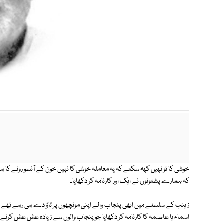
m
خوشی کا تو نہیں کہہ سکتے کہ یہ معاملہ خوشی کا نہیں خون کے آنسو رونے کا ہ
کہ ہمارے پشتونوں نے ایک اور کارنامہ کر دکھایا۔
زینب کے سلسلے میں ابھی پنجاب والے اپنی مونچھوں پر تاؤ دے ہی رہے تھے ک
اسماء یا عاصمہ کا کارنامہ کر دکھایا جو پنجاب والوں سے زیادہ عش عش کرنے والا تھا