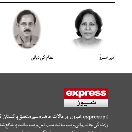
امیر خسروؒ
نظام کی دہائی
express.pk
خبروں اور حالات حاضرہ سے متعلق پاکستان 
وزٹ کی جانے والی ویب سائٹ ہے۔ اس ویب سائٹ پر شائع شدہ