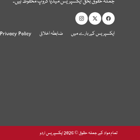
جملہ حقوق بحق ایکسپریس میڈیا گروپ محفوظ ہیں۔
ایکسپریس کے بارے میں
ضابطہ اخلاق
Privacy Policy
تمام مواد کے جملہ حقوق © 2026 ایکسپریس اردو