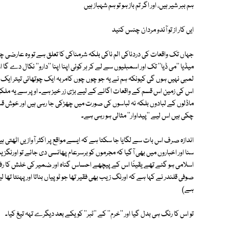
ہم ببر شیر ہیں، اور اگر تم باز ہو تو ہم شہباز ہیں
ایں کار از تو آئدو مردان چنس کنید
جہاں تک واقعات کی دردناکی الم ناکی بلکہ شرمناکی کا تعلق ہے تو وہ عارضی چ
میڈیا ''می ڈیا'' تک اور اسمبلیوں سے لے کر ہر کوئی اپنا اپنا ''دارو'' نکال دے گا ا
لمبی نہیں ہوں گی کیونکہ ہم نے یہ جو چوں چوں کامربہ ایک چوتھائی تیتر ایک چوتھ
اس کی زمین اس قسم کے واقعات اگانے کے لیے بڑی زر خیز ہے۔ اوپر سے یہ ملکی 
ماڈلوں کے لبادوں بلکہ نہ لباسوں کی صورت میں چھڑکی جا رہی ہیں اور خوش قس
چکی ہیں اس لیے ''پیداوار'' مثالی ہو رہی ہے۔
اندازہ صرف اس بات سے لگایا جا سکتا ہے کہ ایسے مواقع پر اکثر آوازیں اٹھتی ہ
سنا اور اخباروں میں بھی آگیا کہ مجرموں کو برسرعام پھانسی دی جائے تو اورنگزیب
اسلامی ہو گئے تھے یقینًا اس کے پیچھے احساس گناہ اور ضمیر کی خلش کا رفر
صوفی قلندر نے کہا ہے کہ اورنگ زیب بھی فقیر تھا جو ٹوپیاں بناتا اور پہنتا تھا ل
ہے)
تو اس کا رنگ ہی بدل گیا اور ''خرم'' کے ''ٹبر'' کو یکے بعد دیگرے تہہ تیغ کیا۔