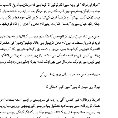
''موقع اور مواقع'' کی وجہ سے اکثر لوگوں کا کہنا ہے کہ اورنگزیب تاریخ کا سب 
جاتا ہے لیکن وہ نام ہم نہیں لے سکتے،ہاں تو اورنگزیب نے اپنے والد شاہ جہاں کو
بہت تھک گئے اب تم آرام کرکے آخرت کی تیاری کروں لوگ خوامخوا اورنگزیب پر منف
جگہ رکھا جہاں سے وہ ''جمنا'' کنارے اپنے تاج محل یا آخری آرام گاہ کو دیک
جس میں شاہ جہان بیٹھ کر تاج محل کا نظارہ دور دور سے کرتا تھا اور یہ بہت بڑ
تو وہ تو کاروبار سلطنت میں تاج محل کو بھول ہی جاتا۔ دیکھو''بڑھوو'' کی حکم
اقتدار کا شوق پورا کرنا چاہتا ہے۔ اور یہی بات ہم بھی کہنا چاہتے ہیں کہ ''برسر
پھانسی کہیں بھی ہو نتیجہ تو ایک ہی ہوتا ہے تو پھر یہ برسرعام پھانسی ؟؟؟کہ
بھی نہیں ہے جو لوگ ستر سال میں بھی ایک شمہ بھر نہ بدلے ہوں وہ ایک برسرع
مری تعمیر میں مضمر ہے اک صورت خرابی کی
ہیو لا برق خرمن کا ہے ''خون گرم'' دہقان کا
امریکا و برطانیہ کے ''فضل'' آئی ایم ایف کی سرپرستی اور اپنے ''ہمہ صفت'' 
عظام کی برکات سے جو معاشرہ تشکیل ہوا اور جس کے پیچھے اوپر بے مہارپڑوسی
رہے ہیں وہ معاشرہ چٹخارے کا اتنا عادی ہو چکا ہے کہ اگر گینگ ریپوں، عصمت