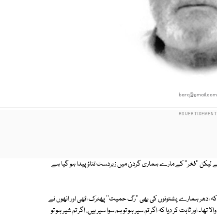
barq@email.co
ے لیکن ''فخر'' کے مارے ہماری گردن میں زبردست تناؤ پیدا ہو گیا ہے
ہ ادھر ہمارے پشتونوں کی بھی ''رگ حمیت'' پھٹرک اٹھی اور انھوں نے
۔ اور ثابت کر دیا کہ اگر تم سیر ہو تو ہم سوا سیر ہیں، اگر تم شیر ہو تو