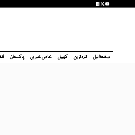
صفحۂ اول
تازہ ترین
کھیل
خاص خبریں
پاکستان
انٹ