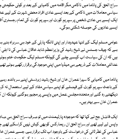
سراج الحق کی پاناما میں ناکامی مگر اقامہ میں کامیابی کے بعد ہر کوئی حکومتی
سیاسی معاملات میں ناکامی کے بعد ایسے عادی افراد محض شہرت کے لیے عد
ایک ایسے ہی عادی شخص پر سپریم کورٹ اور سپریم کورٹ کی تمام رجسٹری آفس
ایسے عادیوں کی حوصلہ شکنی ہوگی۔
عوامی مسلم لیگ کے تنہا عہدیدار اور اپنی تانگہ پارٹی کے خود ہی سربراہ ب
ہے کہ چیف جسٹس نے شیخ رشید کی وزیراعظم شاہد خاقان عباسی کی نا اہلی 
ہیں کہ ان کی سیاست اب کیسے چلے گی کیونکہ مسلم لیگ حکومت ختم ہونے کی
عدالتی معاملات کے ذریعے ہی میڈیا میں اپنی موجودگی برقرار رکھے ہوئے تھے
پاناما میں کامیابی کا سہرا عمران خان اور شیخ رشید زبردستی اپنے سر باندھ رہے
کے باعث سپریم کورٹ کے فیصلے کو اپنے سیاسی مفاد کے لیے استعمال نہ کرسکے ا
دیکھتے رہ گئے اور متحدہ مجلس عمل میں واپسی پر مجبور ہوگئے کیونکہ ان کے خ
عمران خان سے بہتر ہیں۔
ایک فاضل جج نے کہا تھا کہ موجودہ پارلیمنٹ میں تو صرف سراج الحق ہی صادق
واپس لے لیے تھے اور سراج الحق ان ریمارکس کو بھی کیش نہیں کراسکے تھے ج
عباسی کی نظر ثانی کی درخواست کے باوجود اب تک برقرار ہے، جسے عمران خان