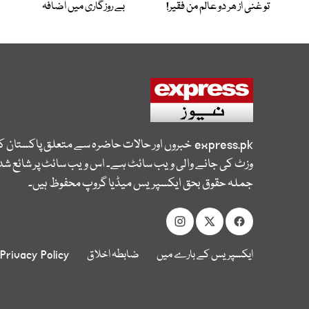
تو غنی از ھر دو عالم من فقیر!
بے روزگاری میں اضافہ
express.pk
خبروں اور حالات حاضرہ سے متعلق پاکستان 
وزٹ کی جانے والی ویب سائٹ ہے۔ اس ویب سائٹ پر شائع شدہ
جملہ حقوق بحق ایکسپریس میڈیا گروپ محفوظ ہیں۔
ایکسپریس کے بارے میں
ضابطہ اخلاق
Privacy Policy