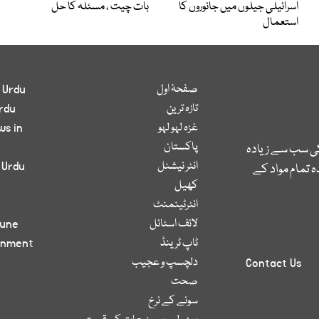
اسرائیلی جیلوں میں جانوروں کا
بات چیت ، مسئلہ کا حل
استعمال
صفحۂ اول
 Urdu
تازہ ترین
rdu
غزہ لہو لہو
ws in
پاکستان
کی سب سے زیادہ
انٹر نیشنل
 Urdu
 تمام مواد کے
کھیل
انٹرٹینمنٹ
لائف اسٹائل
bune
ٹاپ ٹرینڈ
inment
دلچسپ و عجیب
Contact Us
صحت
سونے کے نرخ