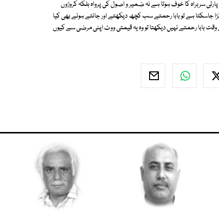
رٹی سربراہ کا خوف ہوتا ہے نہ ضمیر و اصول کی پرواہ بلکہ کروڑوں
ا جاسکتا ہے تو بابا رحمتے سب کچھ دیکھتے اور جانتے ہوئے بھی کیا
 وقت بابا رحمتے نہیں دیکھتا تو وہ یہ قیمتی ووٹ اپنی مرضی سے کیوں