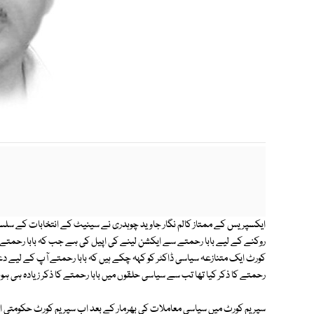
ایکسپریس کے ممتاز کالم نگار جاوید چوہدری نے سینیٹ کے انتخابات کے سلسلے
روکنے کے لیے بابا رحمتے سے ایکشن لینے کی اپیل کی ہے جب کہ بابا رحمت
کورٹ ایک متنازعہ سیاسی ڈاکٹر کو کہہ چکے ہیں کہ بابا رحمتے آپ کے لیے دع
رحمتے کا ذکر کیا تھا تب سے سیاسی حلقوں میں بابا رحمتے کا ذکر زیادہ ہی ہو
سپریم کورٹ میں سیاسی معاملات کی بھرمار کے بعد اب سپریم کورٹ حکومتی ا