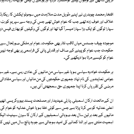
قریبی ساتھی کے نوجوان بیٹے کو مسترد کردیا اور بوڑھے ن لیگی کو بہت زیادہ
افتخار محمد چوہدری نے اپنے طویل مدت ملازمت میں سوموٹو ایکشن کا ریکارڈ قا
خلاف اور خوف زدہ تھے جب کہ عوام خوش تھے جس کی وجہ سے سپریم کورٹ میں د
سہارا لوگوں کو ایک بڑا سہارا میسر آگیا تھا اور لوگوں کی وکیلوں کو بھاری فیس
موجودہ چیف جسٹس میاں ثاقب نثار بھی حکومت، عوام اور ملکی صورتحال سے مای
حکومت جب عوام کو پینے کے صاف اور قدرتی پانی کی فراہمی پر بھی توجہ ن
عوام کو کیسے مرتا ہوا دیکھے گی۔
ہر حکومت خواہ وہ سیاسی ہو یا غیر سیاسی من مانیوں کی عادی رہی ہے۔ غیر
عوامی نمایندوں کی نام نہاد جمہوری حکومتوں کی من مانیاں اور سیاسی مفادات
مرضی کی تقرریاں کرنا اپنا جمہوری حق سمجھتی آئی ہیں۔
ان کے ماتحت ارکان اسمبلی، پارٹی عہدیدار اور مصلحت پسند بیوروکریسی انھیں 
اعلیٰ عدلیہ کو ہی کرنا پڑتا ہے جس سے کوئی خفا ہو یا خوش عدلیہ کو عوام 
مانیوں کے بعد ہر تین سال بعد صوبائی اسمبلیوں کے ارکان کا سیزن سینیٹ الیکشن
اہمیت ملتی ہے اور اتنا کمانے کی امید ہوجاتی ہے جو وہ پانچ سال میں نہیں کما