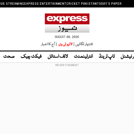
IVE STREAMING
EXPRESS ENTERTAINMENT
CRICKET PAKISTAN
TODAY'S PAPER
AUGUST 08, 2026
اشتہار لگائیں |
لائیو ٹی وی
| آج کا اخبار
ر نیشنل
ٹاپ ٹرینڈ
انٹرٹینمنٹ
لائف اسٹائل
فیکٹ چیک
صحت