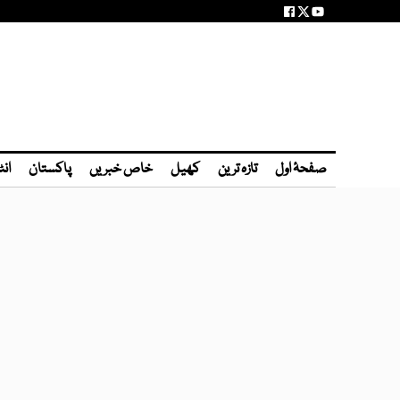
صفحۂ اول
تازہ ترین
کھیل
خاص خبریں
پاکستان
انٹ