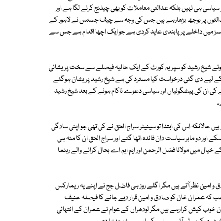
 و سیاسی ہی نہیں بلکہ عدالتی معاملات کو بھی چیلنج کرنے لگا ہے اور
التوں پر بوجھ بڑھارہے ہیں جس کی وجہ سے چیف جسٹس نے لاہور کے
ز میں داخلے پر پابندی عاید کردی ہے جو ایک اچھا اقدام ہے جس سے
نے ہوئے شیخ رشید کو سپریم کورٹ کے ایک حالیہ فیصلے سے سخت پریشانی
کے لیے دی گئی درخواست کیا مسترد کی ہے شیخ رشید پریشان ہوگئے
 ان کی پیشگوئیاں اور سیاسی دعوے ناکام ہونے کے بعد شیخ رشید
۔
 ہیں حالانکہ اس کی ابتدا تو سینیٹر سراج الحق نے کی تھی جو اپنی سادگی
ور دو ماہر سیاست دان فائدہ اٹھا گئے اور سراج الحق ان کا منہ ہی
یال میں مولانا فضل الرحمن اور ایم ایم اے بحال کرانے والے رہنما
 و امین نظر آتے ہیں مگر اگلے روز ہی فاضل جج نے اپنے یہ ریمارکس
ب کہ عمران خان کو صادق و امین قرار دیے جانے کا فیصلہ حنیف
 خوب کیش کرارہے ہیں مگر لودھراں کے عوام نے عمران کے انتہائی