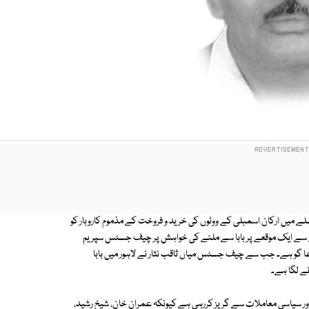
 میں ارکان اسمبلی کے ووٹوں کی خرید و فروخت کے مذموم کاروبار کو
ے سے ایک موقعے پر بابا سے ملنے کی خواہش پر چیف جسٹس سپریم
ا گو ہے۔ جب سے چیف جسٹس میاں ثاقب نثار نے لاہور میں بابا
نے لگا ہے۔
ور سیاسی معاملات سے گریز کررہی ہے کیونکہ عمران خان، شیخ رشید،