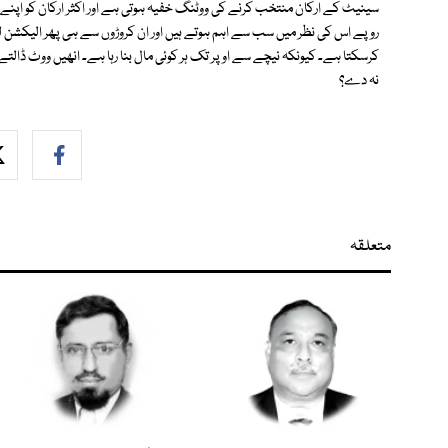
سینیٹ کے ارکان منتخب کرنے کی ووٹنگ خفیہ ہوتی ہے اور اکثر ارکان کو اپنے پا
روپے اس کی نظر میں سب سے اہم ہوتے ہیں اور ان کروڑوں سے ہی پھر الیکشن لڑ
کرسکتا ہے۔ کیونکہ نیچے سے اوپر تک ہر کوئی مال بنا رہا ہے۔ انھیں ووٹ ڈالتے
نہ دے؟
متعلقہ