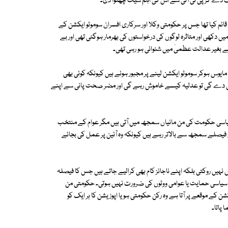
 ووٹ دے کر پی ٹی آئی سے اس کی اہم سیٹ چھنوا دی۔
ئم کیا تھا جس پر حکومتی وکلا اور سرکاری افسران سوموٹو ایکشن کے
کھی اور متاثرہ لوگوں کی درخواستوں کی بھرمار ہوگئی تھی اور بے
 دیے بغیر عدالت عظمیٰ میں شنوائی ہو رہی تھی۔
وس ہوکر سوموٹو ایکشن لینے پر مجبور ہوئے ہیں کیونکہ کوئی بھی
ہیں دے گی تو عدلیہ کیسے خاموش رہے گی اور مضر صحت پانی سے اپنے
 سیاسی حکومت کی من مانیاں سمجھ میں آتی ہیں مگر عوام کے منتخب
ی فیصلے سمجھ سے بالاتر رہے ہیں کیونکہ وہ آئین پر عمل کی بجائے
نہیں روکتی بلکہ اپنے ناجائز کام بھی کرالیے جاتے ہیں جس کا فیصلہ
کی سیاسی حمایت یا عوامی ووٹوں کی ضرورت نہیں ہوتی۔ حکومتی من
 کے موقعے پر آتا ہے وہ رکن حکومتی ہو یا اپوزیشن کا ہر ایک کو
 پاتا۔