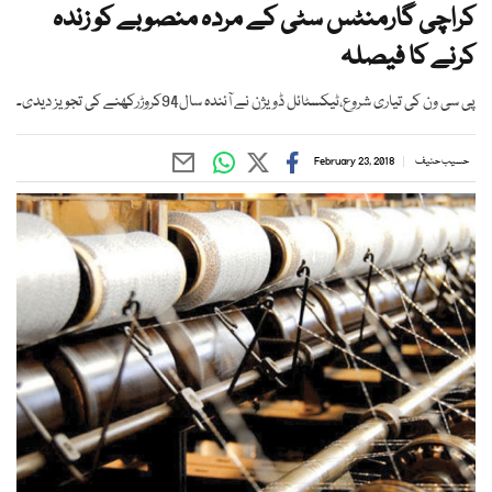
کراچی گارمنٹس سٹی کے مردہ منصوبے کو زندہ
کرنے کا فیصلہ
پی سی ون کی تیاری شروع،ٹیکسٹائل ڈویژن نے آئندہ سال94کروڑرکھنے کی تجویز دیدی۔
حسیب حنیف
February 23, 2018