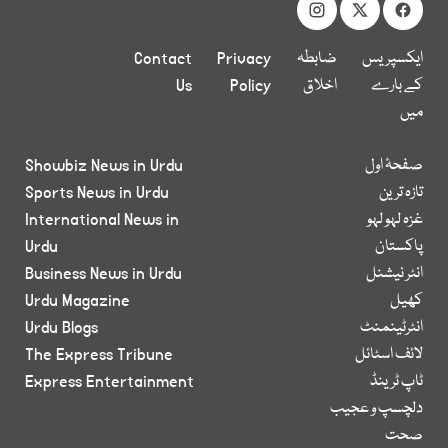
ایکسپریس
ضابطہ
Privacy
Contact
کے بارے
اخلاق
Policy
Us
میں
صفحۂ اول
Showbiz News in Urdu
تازہ ترین
Sports News in Urdu
غزہ لہو لہو
International News in
پاکستان
Urdu
انٹر نیشنل
Business News in Urdu
کھیل
Urdu Magazine
انٹرٹینمنٹ
Urdu Blogs
لائف اسٹائل
The Express Tribune
ٹاپ ٹرینڈ
Express Entertainment
دلچسپ و عجیب
صحت