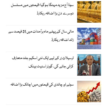
سونا آج مزید مہنگا ہوگیا؛ قیمتوں میں مسلسل
دوسرے دن بڑا اضافہ ریکارڈ
مالی سال کے پہلے ماہ برآمدات میں 31 فیصد سے
زائد اضافہ ریکارڈ
ترسیلاتِ زر کے لیے ایک نئی اسکیم جلد متعارف
کرائی جائے گی، گورنر اسٹیٹ بینک
سونے اور چاندی کی قیمتوں میں اچانک بڑا اضافہ