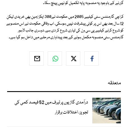
گزرنے کے باوجود یہ منصوبہ پایہ تکمیل کو نہیں پہنچ سکا۔
کراچی گارمنٹس سٹی کیلیے 2005 میں حکومت نے300 ایکڑ زمین بھی خریدی لیکن
12 سال بعد بھی اس پر کوئی پیشرفت نہیں ہوسکی، اب وفاقی حکومت نے اس منصوبے
کو شروع کرنے کیلیے پی سی ون کی تیاری شروع کر دی ہے، دوسری جانب لاہور
گارمنٹس سٹی منصوبہ مکمل ہونے کے بعد پیداواری مرحلے میں داخل ہو گیا ہے۔
متعلقہ
درآمدی گاڑیوں پر ٹیرف میں 52 فیصد کمی کی
تجویز، اختلافات برقرار