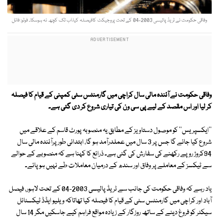
وفاقی حکومت نے ٹریڈ پالیسی 2003-04 کے تحت پروجیکٹ کافیصلہ کیا،اب تک کچھ نہ ہوسکا۔ فوٹو: فائل
وفاقی حکومت نے آئندہ مالی سال کراچی میں گارمنٹس سٹی کمپنی کے قیام کا فیصلہ
کر لیا اور اس مقصد کے لیے پی سی ون کی تیاری شروع کر دی گئی ہے۔
''ایکسپریس'' کو موصول دستاویز کے مطابق یہ منصوبہ پورٹ قاسم کے علاقے میں
شروع کیا جائے گا جس پر 3 سال میں عملدرآمد ہو گا، ابتدائی طور پرآئندہ مالی سال
94کروڑ روپے رکھنے کی سفارش کی گئی ہے۔ ذرائع کا کہنا ہے کہ منصوبے کے حوالے
سے ٹیکسز کے معاملے پر وفاق اور سندھ کے درمیان معاملات طے نہیں ہو پائے۔
یاد رہے کہ وفاقی حکومت کی جانب سے ٹریڈ پالیسی 2003-04 کے تحت لاہور، فیصل
آباد اور کراچی میں گارمنٹس سٹی کے قیام کا فیصلہ کیا تھاتاکہ ویلیو ایڈڈ ٹیکسٹائل
سیکٹر کو فروغ دینے کے ساتھ روزگار کے زیادہ مواقع فراہم کیے جاسکیں مگر 14 سال