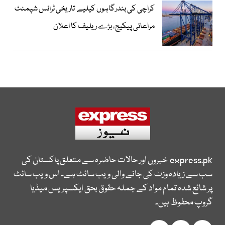
کراچی کی بندرگاہوں کیلیے تاریخی ٹرانس شپمنٹ
مراعاتی پیکیج، بڑے ریلیف کا اعلان
express.pk
خبروں اور حالات حاضرہ سے متعلق پاکستان کی
سب سے زیادہ وزٹ کی جانے والی ویب سائٹ ہے۔ اس ویب سائٹ
پر شائع شدہ تمام مواد کے جملہ حقوق بحق ایکسپریس میڈیا
گروپ محفوظ ہیں۔