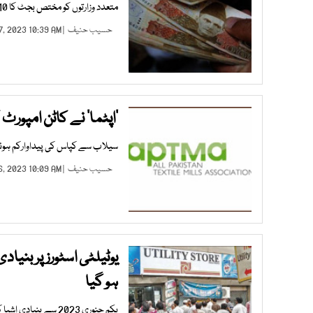
متعدد وزارتوں کو مختص بجٹ کا 10فیصد بھی جا ری نہیں کیا جا سکا
حسیب حنیف
| JAN 17, 2023 10:39 AM |
’اپٹما‘ نے کاٹن امپورٹ کیلیے امریک
سیلاب سے کپاس کی پیداوارکم ہوئ
حسیب حنیف
| JAN 16, 2023 10:09 AM |
یوٹیلٹی اسٹورز پر بنی
ہو گیا
یکم جنوری 2023 سے بنیادی اشیا کی قیمتیں بڑھا دی گئی تھیں