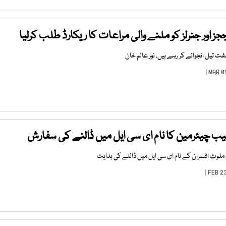
ز اور جنرلز کو ملنے والی مراعات کا ریکارڈ طلب کرلیا
مفت تیل انجوائے کر رہے ہیں، نور عالم خان
یب چیئرمین کا نام ای سی ایل میں ڈالنے کی سفارش
وث افسران کے نام ای سی ایل میں ڈالنے کی ہدایت