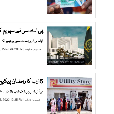
پی اے سی نے سپریم ک
ایف بی آر ہر بندے سے پوچھے کہ آپ
حسیب حنیف
| MAR 07, 2023 04:29 PM |
5 ارب کا رمضان پیکیج 2 طبقات میں تقسیم ہوگا یوٹیلیٹی اسٹورز
بی آئی ایس پی ایک ارب 15 کروڑ، عام صارفین کو 3 ارب 84 کروڑ کا ریلیف ملے گا
حسیب حنیف
| MAR 05, 2023 12:35 PM |