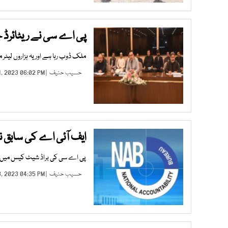
پی اے سی نے ریٹائرڈ جج
ملک ڈوب رہا ہے اور یہ ہزاروں لیٹر 
حسیب حنیف
| MAR 01, 2023 06:02 PM |
ایف آئی اے کی سابق ن
پی اے سی کی براڈ شیٹ کیس میں مل
حسیب حنیف
| FEB 23, 2023 04:35 PM |