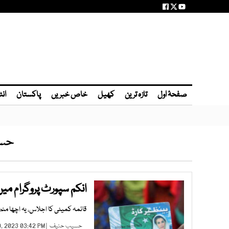
صفحۂ اول
تازہ ترین
کھیل
خاص خبریں
پاکستان
انٹ
حس
انکم سپورٹ پروگرام می
قائمہ کمیٹی کا اجلاس، یہ اچھا من
حسیب حنیف
| MAR 10, 2023 03:42 PM |