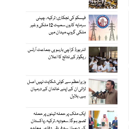
فیسکو کی نجکاری: ترکیہ، چینی
سرمایہ کاروں سمیت 12 ملکی و غیر
ملکی گروپ میدان میں
انٹر بورڈ کراچی بارہویں جماعت آرٹس
ریگولر کے نتائج کا اعلان
وزیراعظم سے کوئی شکایت نہیں اصل
لڑائی ان کے اپنے خاندان کے درمیان
ہے، بلاول
ایک ملک پر حملہ تینوں پر حملہ
تصور ہوگا، سعودیہ، ترکیہ، پاکستان
کے درمیان سہ فریقی دفاعی معاہدہ