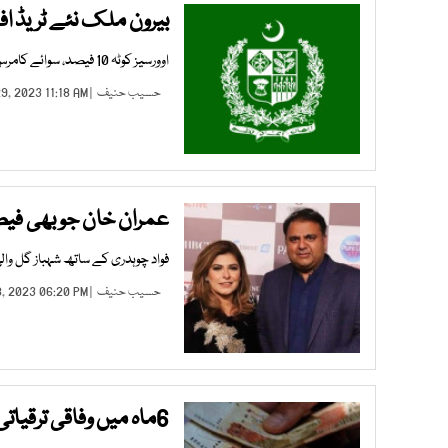
بیرون ملک نئے ٹریڈ اف
اوورسیز کوٹہ 10 فیصد، سوائے کامرس باقی گروپس کے افسروں کی تعیناتی محدود کرنے کی سفارش
حسیب حنیف
| JAN 29, 2023 11:18 AM |
عمران خان جو بھی فیص
فواد چوہدری کے ساتھ شہباز گل والی
حسیب حنیف
| JAN 28, 2023 06:20 PM |
6ماہ میں وفاقی ترقیاتی پروگرام پر صرف 151 ارب 42 کروڑروپے خرچ