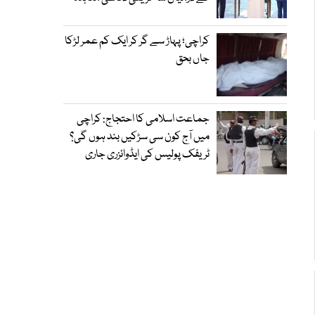
کراچی؛ پہاڑ سے گر کر ایک کم عمر لڑکا
جاں بحق
جماعت اسلامی کا احتجاج: کراچی
میں آج کون سی سڑکیں بند ہوں گی؟
ٹریفک پولیس کی ایڈوائزری جاری