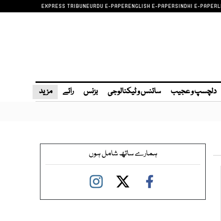
EXPRESS TRIBUNE
URDU E-PAPER
ENGLISH E-PAPER
SINDHI E-PAPER
L
دلچسپ و عجیب
سائنس و ٹیکنالوجی
بزنس
رائے
مزید
ہمارے ساتھ شامل ہوں