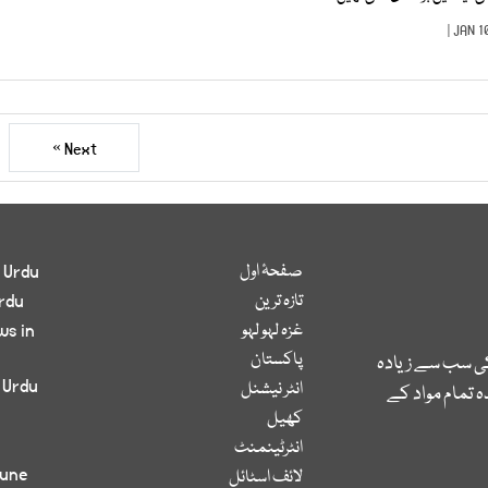
Next »
صفحۂ اول
 Urdu
تازہ ترین
rdu
غزہ لہو لہو
ws in
پاکستان
کی سب سے زیادہ
 Urdu
انٹر نیشنل
 تمام مواد کے
کھیل
انٹرٹینمنٹ
bune
لائف اسٹائل