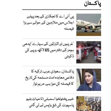
پاکستان
پی آئی اے کا نجکاری کے بعد پہلے
اجلاس میں ملازمین کے حوالے سے بڑا
فیصلہ
’غریبوں اور لاوارثوں کے سہارے‘ ایدھی
ہومز کے دفتر میں 65 لاکھ روپے کی
ڈکیتی
پاکستان، سعودی عرب، ترکیہ کا
دفاعی معاہدہ امت مسلمہ کی تاریخ
کا فیصلہ کن موڑ ہے، مریم نواز
خیبرپختونخوا اسمبلی؛ تاحیات بلیو
پاسپورٹ کی شق واپس لے لی گئی