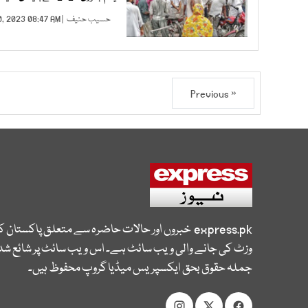
حسیب حنیف
| JAN 10, 2023 08:47 AM |
« Previous
express.pk
خبروں اور حالات حاضرہ سے متعلق پاکستان 
وزٹ کی جانے والی ویب سائٹ ہے۔ اس ویب سائٹ پر شائع شدہ
جملہ حقوق بحق ایکسپریس میڈیا گروپ محفوظ ہیں۔