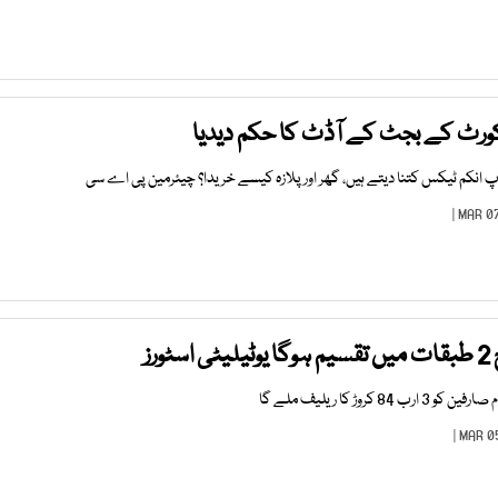
ورٹ کے بجٹ کے آڈٹ کا حکم دیدیا
 انکم ٹیکس کتنا دیتے ہیں، گھر اور پلازہ کیسے خریدا؟ چیئرمین پی اے سی