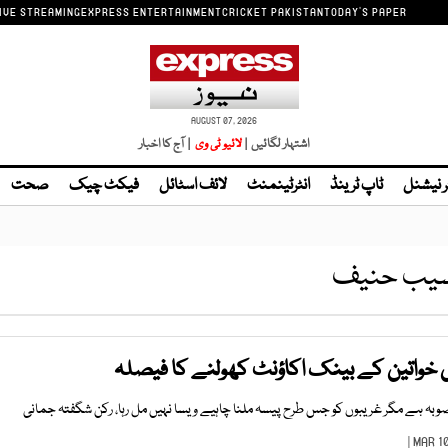
IVE STREAMING
EXPRESS ENTERTAINMENT
CRICKET PAKISTAN
TODAY'S PAPER
AUGUST 07, 2026
اشتہار لگائیں |
لائیو ٹی وی
| آج کا اخبار
ر نیشنل
ٹاپ ٹرینڈ
انٹرٹینمنٹ
لائف اسٹائل
فیکٹ چیک
صحت
یب حنیف
ں خواتین کے بینک اکاؤنٹ کھولنے کا فیصلہ
صوبہ ہے مگر غریبوں کو جس طرح پیسہ ملنا چاہیے ویسا نہیں مل رہا، رکن شگفتہ جمانی