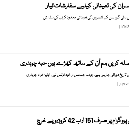
سران کی تعیناتی کیلیے سفارشات تیار
لہ کریں ہم اُن کے ساتھ کھڑے ہیں حبہ چوہدری
 تاریخ دہرائی جارہی ہے، چیف جسٹس از خود نوٹس لیں، اہلیہ فواد چوہدری