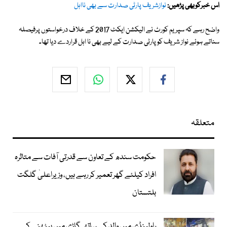
اس خبرکوبھی پڑھیں:
نوازشریف پارٹی صدارت سے بھی نااہل
واضح رہے کہ سپریم کورٹ نے الیکشن ایکٹ 2017 کے خلاف درخواستوں پرفیصلہ
سناتے ہوئے نواز شریف کو پارٹی صدارت کے لیے بھی نا اہل قراردے دیا تھا۔
متعلقہ
حکومت سندھ کے تعاون سے قدرتی آفات سے متاثرہ
افراد کیلئے گھر تعمیر کر رہے ہیں، وزیراعلیٰ گلگت
بلتستان
راولپنڈی میں والد کے ساتھ گاڑی میں بیٹھنے کے