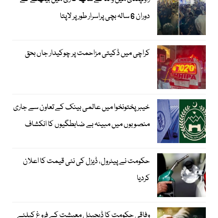
دوران 6 سالہ بچی پراسرار طور پر لاپتا
کراچی میں ڈکیتی مزاحمت پر چوکیدار جاں بحق
خیبرپختونخوا میں عالمی بینک کے تعاون سے جاری
منصوبوں میں مبینہ بے ضابطگیوں کا انکشاف
حکومت نے پیٹرول، ڈیزل کی نئی قیمت کا اعلان
کردیا
وفاقی حکومت کا ڈیجیٹل معیشت کے فروغ کیلئے