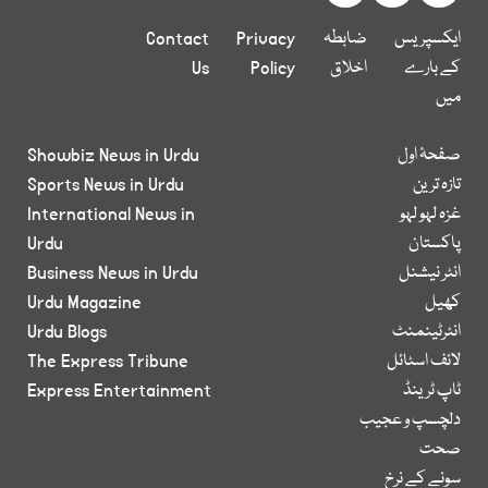
ایکسپریس
ضابطہ
Privacy
Contact
کے بارے
اخلاق
Policy
Us
میں
صفحۂ اول
Showbiz News in Urdu
تازہ ترین
Sports News in Urdu
غزہ لہو لہو
International News in
پاکستان
Urdu
انٹر نیشنل
Business News in Urdu
کھیل
Urdu Magazine
انٹرٹینمنٹ
Urdu Blogs
لائف اسٹائل
The Express Tribune
ٹاپ ٹرینڈ
Express Entertainment
دلچسپ و عجیب
صحت
سونے کے نرخ