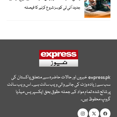
جدید آئی ٹی کورسز شروع کرنے کا فیصلہ
express.pk
خبروں اور حالات حاضرہ سے متعلق پاکستان کی
سب سے زیادہ وزٹ کی جانے والی ویب سائٹ ہے۔ اس ویب سائٹ
پر شائع شدہ تمام مواد کے جملہ حقوق بحق ایکسپریس میڈیا
گروپ محفوظ ہیں۔