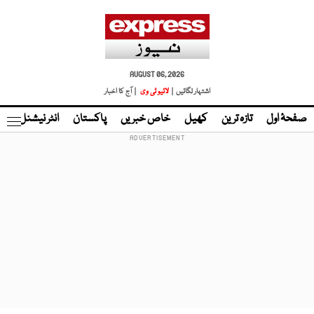
AUGUST 06, 2026
اشتہار لگائیں |
لائیو ٹی وی
| آج کا اخبار
صفحۂ اول
تازہ ترین
کھیل
خاص خبریں
پاکستان
انٹر نیشنل
ٹا