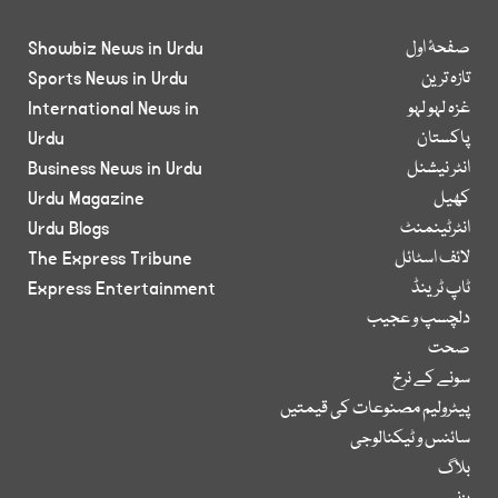
صفحۂ اول
Showbiz News in Urdu
تازہ ترین
Sports News in Urdu
غزہ لہو لہو
International News in
پاکستان
Urdu
انٹر نیشنل
Business News in Urdu
کھیل
Urdu Magazine
انٹرٹینمنٹ
Urdu Blogs
لائف اسٹائل
The Express Tribune
ٹاپ ٹرینڈ
Express Entertainment
دلچسپ و عجیب
صحت
سونے کے نرخ
پیٹرولیم مصنوعات کی قیمتیں
سائنس و ٹیکنالوجی
بلاگ