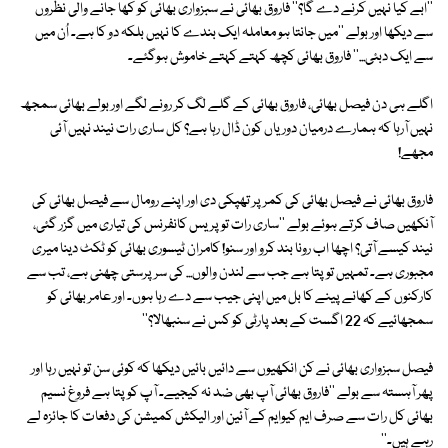
''ابے کیا نہیں کرنے دے گا؟'' فاروق بھائی نے سبزواری بھائی کو کھا جانے والی نظروں
سے دیکھا اور بولے ''میں جانتا ہو معاملہ ایک بندے کا نہیں بلکہ دو کا ہے۔ اُن میں
سے ایک دبئی...'' فاروق بھائی کچھ کہتے کہتے خاموش ہوگئے۔
اگلے ہی دن فیصل بھائی، فاروق بھائی کے گلے لگ کر رونے لگے اور بولے بھائی سمجھ
نہیں آرہا کہ ہمارے درمیان دوریاں کون ڈال رہا ہے؟ کل ساری رات نیند نہیں آئی
مجھے!
فاروق بھائی نے فیصل بھائی کی کمر پر تھپکی دی اور اپنے رومال سے فیصل بھائی کی
آنکھیں صاف کرتے ہوئے بولے ''ساری رات تو پریس کانفرنس کی تیاری میں گزر گئی،
نیند کیسے آتی؟ اچھا اب رونا بند کرو اور سنو! کامران ٹیسوری بھائی کو ٹکٹ دینا میری
مجبوری ہے۔ تمہیں تو پتا ہے جب سے لندن والوں... کی سرپرستی چھنی ہے، تب سے
کارکنوں کے کھانے پینے کا بل میں اپنی جیب سے دے رہا ہوں۔ اور عامر بھائی کو
سمجھائیے کہ 22 اگست کے بعد پارٹی کو کس نے سنبھالا؟''
فیصل سبزواری بھائی نے کن انکھیوں سے دائیں بائیں دیکھا کہ کوئی سن تو نہیں رہا اور
پھر آہستہ سے بولے ''فاروق بھائی آپ بھی ضد نہ کیجیے۔ آپ کو پتا ہے فروغ نسیم
بھائی کل رات سے صرف ایم کیوایم کے آئین اور الیکش کمیشن کی دفعات کا جائزہ لے
رہے ہیں۔''