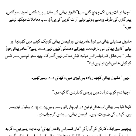
''اچھا تو بات یہاں تک پہنچ گئی ہے!'' فاروق بھائی کے ماتھے پر شکنیں نمودار ہوگئیں،
پھر گاڑی کی طرف بڑھتے ہوئے بولے ''رات کو پی آئی بی آؤ، سب معاملات دیکھ لیتے
ہیں۔''
مقبول صدیقی بھائی نے فوراً عامر بھائی اور فیصل بھائی کو ایک کونے میں کھینچا اور
بولے ''فاروق بھائی اس بار قیادت چھوڑنے دھمکی کیوں نہیں دے رہے؟'' عامر بھائی فوراً
بولے ''ابے عقل کے نہلے! اس مرتبہ کوئی منانے نہیں آئے گا۔ اچھا سنو، تم میں سے کسی
کو کوئی خاص فون تو نہیں آیا؟''
''نہیں'' مقبول بھائی کچھ زیادہ ہی تیزی میں دکھائی دے رہے تھے۔
''اچھا شام کو بہادر آباد میں پریس کانفرنس کا کہہ دو۔''
کہنا کیا ہے بھائی! صحافی تو تین دن اور چار راتوں سے وہیں پڑے پڑے روٹیاں توڑ رہے
ہیں۔ کہنے کی ضرورت نہیں،'' فیصل بھائی نے ہنس کر جواب دیا۔
پیچھے سے ایک کارکن کی آواز آئی ''ماں قسم اس وقت... 'بھائی' بہت یاد رہے ہیں۔ اگر وہ