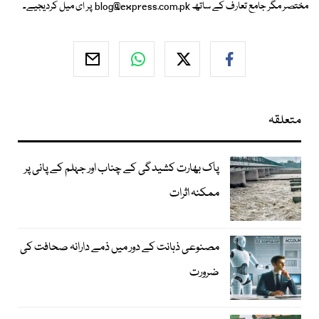
مختصر مگر جامع تعارف کے ساتھ
blog@express.com.pk
پر ای میل کردیجیے۔
متعلقہ
پاک بھارت کشیدگی کے چناب اور جہلم کے پانی پر
ممکنہ اثرات
مصنوعی ذہانت کے دور میں ذمے دارانہ صحافت کی
ضرورت