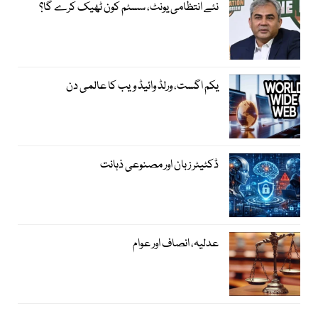
نئے انتظامی یونٹ، سسٹم کون ٹھیک کرے گا؟
یکم اگست، ورلڈ وائیڈ ویب کا عالمی دن
ڈکٹیٹر زبان اور مصنوعی ذہانت
عدلیہ، انصاف اور عوام