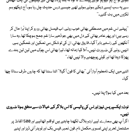
ہوتے تو آج ایم کیوایم کو بے پیندے کا لوٹا نہ بننا پڑتا۔ بھائی کے ٹیلیفون کی ایک گھنٹی
سے یہ سب ایسے دبکے ہوئے ہوتے تھے جیسے درس حدیث چل رہا ہو۔ آج دیکھو ہم
ٹکڑوں میں بٹ گئے۔''
''پہلے اس غم میں مصطفی بھائی خوب روئے، اب فیصل بھائی رو رو کر اپنا بُرا حال کر
رہے ہیں؛ اور پھر عامر بھائی کے دل میں بھی جو ڈھیر سارا غم جمع ہوچکا تھا، وہ سارا
آنکھوں کے راستے باہر آگیا۔ فاروق بھائی، ان کی تو شکل ہی نمکین اور غمگین ہے،
انہیں رونے کی ضرورت نہیں۔ آہ! کیا زمانہ تھا۔ تیرا بھائی اس چوک میں تین تین بندے
پھڑکا دیتا تھا اور کوئی پوچھنے والا نہیں تھا۔''
اتنے میں ایک نامعلوم آواز آئی ''بھائی کا فون آگیا!'' اتنا سننا تھا کہ چاروں طرف سناٹا چھا
گیا۔
بعد میں کیا ہوا؟ پتا نہیں۔
نوٹ: ایکسپریس نیوز اور اس کی پالیسی کا اس بلاگر کے خیالات سے متفق ہونا ضروری
نہیں۔
اگر آپ بھی ہمارے لیے اردو بلاگ لکھنا چاہتے ہیں تو قلم اٹھائیے اور 500 الفاظ پر
مشتمل تحریر اپنی تصویر، مکمل نام، فون نمبر، فیس بک اور ٹویٹر آئی ڈیز اور اپنے