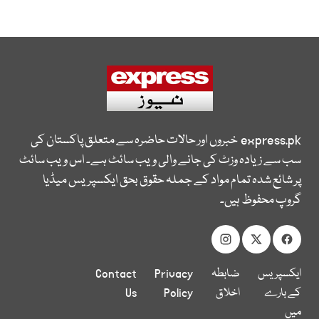
express.pk
خبروں اور حالات حاضرہ سے متعلق پاکستان کی
سب سے زیادہ وزٹ کی جانے والی ویب سائٹ ہے۔ اس ویب سائٹ
پر شائع شدہ تمام مواد کے جملہ حقوق بحق ایکسپریس میڈیا
گروپ محفوظ ہیں۔
ایکسپریس
ضابطہ
Privacy
Contact
کے بارے
اخلاق
Policy
Us
میں