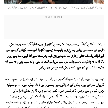
بہادر آباد اور پی آئی بی بھرپور اختلافات کے باوجود ایک دوسرے کا بھرپور احترام بھی کررہے ہیں۔ فوٹو: انٹرنیٹ
سینٹ الیکشن کیا آئے، جمہوریت کے حسن کا اصل چہرہ نظر آگیا۔ جمہوریت کی
دلہنیا نے سب سے پہلے اپنا رخِ زیبا بلوچستان میں دکھایا، اس منہ دکھائی کی میزبانی
کے فرائض آصف علی زرداری صاحب نے بڑی فہم و فراست سے ادا کیے۔ سنا ہے ایوان
بالا کا درجہ پارلیمنٹ سے بلند ہوتا ہے اس لیے قیمت بھی زیادہ ہے۔ یہی وجہ ہے کہ
ایک سنار نے ایم کیو ایم پاکستان کی نیندیں ہی چھین لیں۔
دوسری طرف بہادر آباد عرف رابطہ کمیٹی، پی آئی بی عرف فاروق ستار بھائی باہم دست و
گریبان نظر آتے ہیں۔ چکی کے دو پاٹوں میں پسنے والے کا نام میڈیا ہے۔ اب تو نومولود
بچوں کے نام بھی پریس کانفرنسوں میں رکھے جارہے ہیں۔ فاروق بھائی انٹرا پارٹی
الیکشن جیت کر بھی سہمے سہمے نظر آتے ہیں اور رابطہ کمیٹی اپنی ہی چھری کے
نیچے سانس لے رہی ہے۔ فاروق بھائی کو ایک بار تو اماں بی نے بچالیا تھا۔ والدہ محترمہ