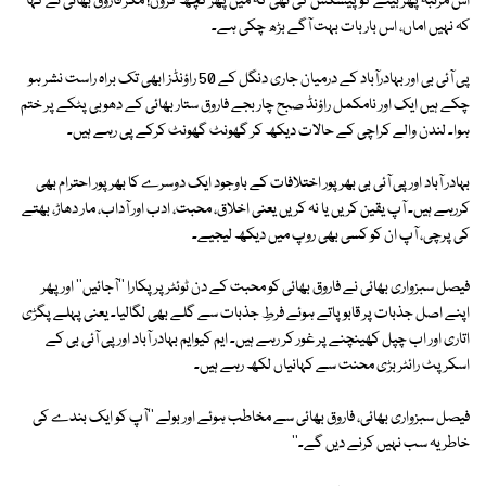
اس مرتبہ پھر بیٹے کو پیشکش کی تھی کہ میں پھر کچھ کروں! مگر فاروق بھائی نے کہا
کہ نہیں اماں، اس بار بات بہت آگے بڑھ چکی ہے۔
پی آئی بی اور بہادرآباد کے درمیان جاری دنگل کے 50 راؤنڈز ابھی تک براہ راست نشر ہو
چکے ہیں ایک اور نامکمل راؤنڈ صبح چار بجے فاروق ستار بھائی کے دھوبی پٹکے پر ختم
ہوا۔ لندن والے کراچی کے حالات دیکھ کر گھونٹ گھونٹ کرکے پی رہے ہیں۔
بہادر آباد اور پی آئی بی بھرپور اختلافات کے باوجود ایک دوسرے کا بھرپور احترام بھی
کررہے ہیں۔ آپ یقین کریں یا نہ کریں یعنی اخلاق، محبت، ادب اور آداب، مار دھاڑ، بھتے
کی پرچی، آپ ان کو کسی بھی روپ میں دیکھ لیجیے۔
فیصل سبزواری بھائی نے فاروق بھائی کو محبت کے دن ٹوئٹر پر پکارا ''آجائیں'' اور پھر
اپنے اصل جذبات پر قابو پاتے ہوئے فرطِ جذبات سے گلے بھی لگالیا۔ یعنی پہلے پگڑی
اتاری اور اب چپل کھینچنے پر غور کر رہے ہیں۔ ایم کیوایم بہادر آباد اور پی آئی بی کے
اسکرپٹ رائٹر بڑی محنت سے کہانیاں لکھ رہے ہیں۔
فیصل سبزواری بھائی، فاروق بھائی سے مخاطب ہوئے اور بولے ''آپ کو ایک بندے کی
خاطر یہ سب نہیں کرنے دیں گے۔''