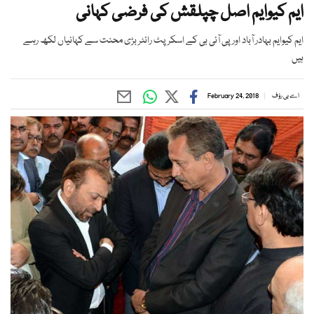
ایم کیوایم اصل چپلقش کی فرضی کہانی
ایم کیوایم بہادر آباد اور پی آئی بی کے اسکرپٹ رائٹر بڑی محنت سے کہانیاں لکھ رہے
ہیں
اے بی رؤف
February 24, 2018