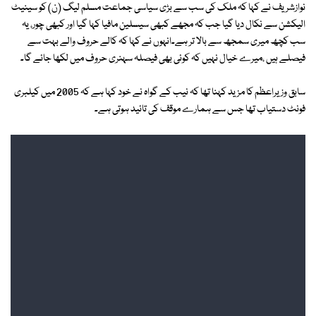
نوازشریف نے کہا کہ ملک کی سب سے بڑی سیاسی جماعت مسلم لیگ (ن) کو سینیٹ
الیکشن سے نکال دیا گیا جب کہ مجھے کبھی سیسلین مافیا کہا گیا اور کبھی چور، یہ
سب کچھ میری سمجھ سے بالا تر ہے۔انہوں نے کہا کہ کالے حروف والے بہت سے
فیصلے ہیں ،میرے خیال نہیں کہ کوئی بھی فیصلہ سہنری حروف میں لکھا جائے گا۔
سابق وزیراعظم کا مزید کہنا تھا کہ نیب کے گواہ نے خود کہا ہے کہ 2005 میں کیلبری
فونٹ دستیاب تھا جس سے ہمارے موقف کی تائید ہوتی ہے۔