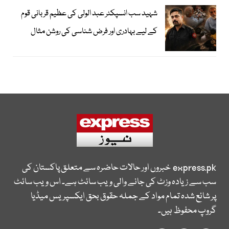
شہید سب انسپکٹر عبد الولی کی عظیم قربانی قوم
کے لیے بہادری اور فرض شناسی کی روشن مثال
express.pk
خبروں اور حالات حاضرہ سے متعلق پاکستان کی
سب سے زیادہ وزٹ کی جانے والی ویب سائٹ ہے۔ اس ویب سائٹ
پر شائع شدہ تمام مواد کے جملہ حقوق بحق ایکسپریس میڈیا
گروپ محفوظ ہیں۔