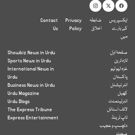
ایکسپریس
ضابطہ
Privacy
Contact
کے بارے
اخلاق
Policy
Us
میں
صفحۂ اول
Showbiz News in Urdu
تازہ ترین
Sports News in Urdu
غزہ لہو لہو
International News in
پاکستان
Urdu
انٹر نیشنل
Business News in Urdu
کھیل
Urdu Magazine
انٹرٹینمنٹ
Urdu Blogs
لائف اسٹائل
The Express Tribune
ٹاپ ٹرینڈ
Express Entertainment
دلچسپ و عجیب
صحت