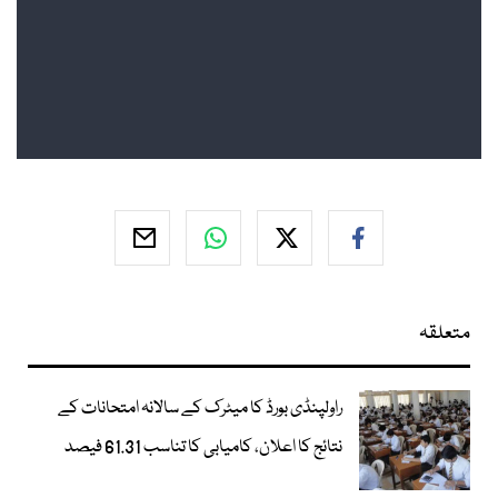
متعلقہ
راولپنڈی بورڈ کا میٹرک کے سالانہ امتحانات کے
نتائج کا اعلان، کامیابی کا تناسب 61.31 فیصد