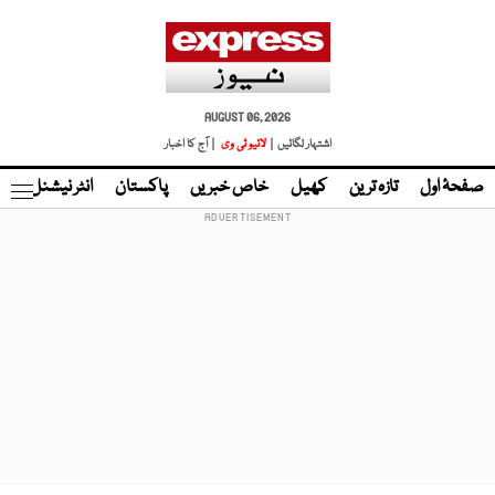
AUGUST 06, 2026
اشتہار لگائیں |
لائیو ٹی وی
| آج کا اخبار
صفحۂ اول
تازہ ترین
کھیل
خاص خبریں
پاکستان
انٹر نیشنل
ٹا