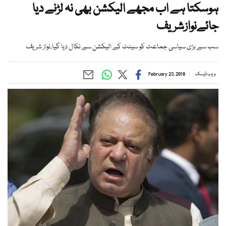
ہوسکتا ہے اب مجھے الیکشن بھی نہ لڑنے دیا
جائےنوازشریف
سب سے بڑی سیاسی جماعت کو سینٹ کے الیکشن سے نکال دیا گیا،نواز شریف
ویب ڈیسک
February 23, 2018