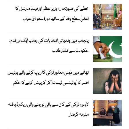
خطے کی صورتحال؛ وزیراعظم اور فیلڈ مارشل کا
اعلیٰ سطح وفد کے ساتھ دورۂ سعودی عرب
پنجاب میں بلدیاتی انتخابات کی جانب ایک اور قدم،
حکومت سے فنڈز طلب
تھانے میں ذہنی معذور لڑکی کا ریپ کرنے والے پولیس
افسر کا ’پوٹینسی ٹیسٹ‘ کرا کر پیش کرنے کا حکم
لاہور: لڑکی کے کان سے بالی نوچنے والی ریکارڈ یافتہ
ملزمہ گرفتار