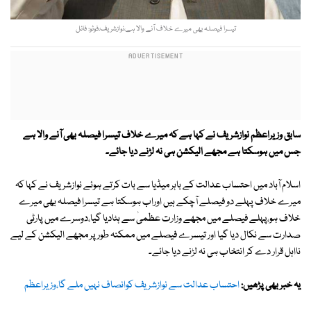
تیسرا فیصلہ بھی میرے خلاف آنے والا ہے،نوازشریف،فوٹو: فائل
سابق وزیراعظم نوازشریف نے کہا ہے کہ میرے خلاف تیسرا فیصلہ بھی آنے والا ہے
جس میں ہوسکتا ہے مجھے الیکشن ہی نہ لڑنے دیا جائے۔
اسلام آباد میں احتساب عدالت کے باہر میڈیا سے بات کرتے ہوئے نوازشریف نے کہا کہ
میرے خلاف پہلے دو فیصلے آچکے ہیں اوراب ہوسکتا ہے تیسرا فیصلہ بھی میرے
خلاف ہو،پہلے فیصلے میں مجھے وزارت عظمیٰ سے ہٹادیا گیا،دوسرے میں پارٹی
صدارت سے نکال دیا گیا اور تیسرے فیصلے میں ممکنہ طور پر مجھے الیکشن کے لیے
نااہل قرار دے کر انتخاب ہی نہ لڑنے دیا جائے۔
یہ خبر بھی پڑھیں:
احتساب عدالت سے نوازشریف کوانصاف نہیں ملے گا،وزیراعظم