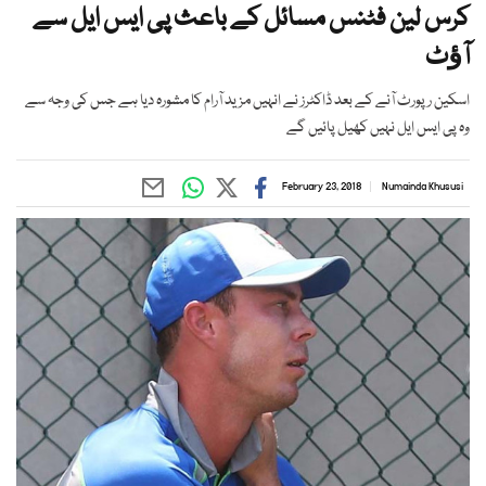
کرس لین فٹنس مسائل کے باعث پی ایس ایل سے
آﺅٹ
اسکین رپورٹ آنے کے بعد ڈاکٹرز نے انہیں مزید آرام کا مشورہ دیا ہے جس کی وجہ سے
وہ پی ایس ایل نہیں کھیل پائیں گے
February 23, 2018
Numainda Khususi