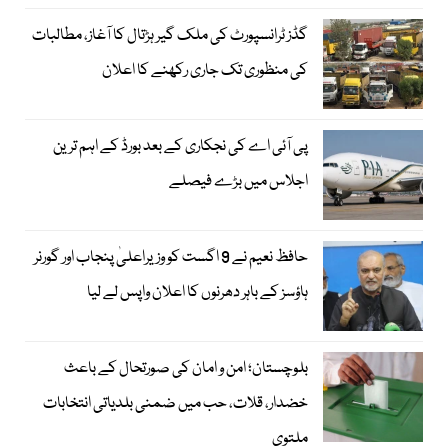
گڈز ٹرانسپورٹ کی ملک گیر ہڑتال کا آغاز، مطالبات
کی منظوری تک جاری رکھنے کا اعلان
پی آئی اے کی نجکاری کے بعد بورڈ کے اہم ترین
اجلاس میں بڑے فیصلے
حافظ نعیم نے 9 اگست کو وزیراعلیٰ پنجاب اور گورنر
ہاؤسز کے باہر دھرنوں کا اعلان واپس لے لیا
بلوچستان؛ امن و امان کی صورتحال کے باعث
خضدار، قلات، حب میں ضمنی بلدیاتی انتخابات
ملتوی