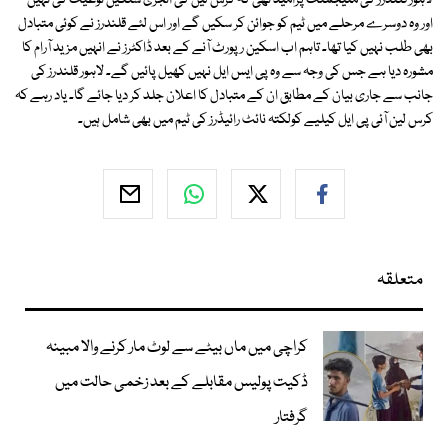
لاہور قلندرز کی منیجمنٹ پرامید تھی کہ کرس لین کی انجری سنگین نوعیت کی نہیں
اور وہ دوسرے مرحلے میں ٹیم کو جوائن کر سکیں گے اور اس لئے قلندرز نے کوئی متبادل
بھی طلب نہیں کیا تھا۔ تاہم اب اسکین رپورٹ آنے کے بعد ڈاکٹرز نے انہیں مزید آرام کا
مشورہ دیا ہے جس کی وجہ سے وہ پی ایس ایل نہیں کھیل پائیں گے۔ لاہور قلندرز کی
جانب سے جاری بیان کے مطابق ان کے متبادل کا اعلان جلد کر دیا جائے گا۔ یاد رہے کہ
کرس لین آئی پی ایل کیلیے کولکتہ نائٹ رائیڈرز کی ٹیم میں بھی شامل ہیں۔
متعلقہ
کراچی میں ماں بیٹے سے لوٹ مار کرنے والا مبینہ
ڈکیت پولیس مقابلے کے بعد زخمی حالت میں
گرفتار