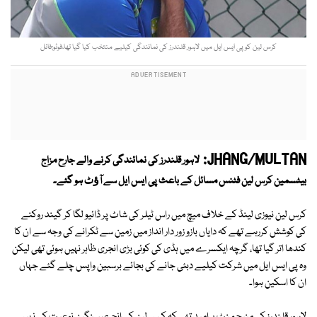
کرس لین کو پی ایس ایل میں لاہور قلندرز کی نمائندگی کیلیے منتخب کیا گیا تھا،فوٹو:فائل
JHANG/MULTAN:
لاہور قلندرز کی نمائندگی کرنے والے جارح مزاج
بیٹسمین کرس لین فٹنس مسائل کے باعث پی ایس ایل سے آﺅٹ ہو گئے۔
کرس لین نیوزی لینڈ کے خلاف میچ میں راس ٹیلر کی شاٹ پر ڈائیو لگا کر گیند روکنے
کی کوشش کررہے تھے کہ دایاں بازو زور دار انداز میں زمین سے ٹکرانے کی وجہ سے ان کا
کندھا اتر گیا تھا، گرچہ ایکسرے میں ہڈی کی کوئی بڑی انجری ظاہر نہیں ہوئی تھی لیکن
وہ پی ایس ایل میں شرکت کیلیے دبئی جانے کی بجائے برسبین واپس چلے گئے جہاں
ان کا اسکین ہوا۔