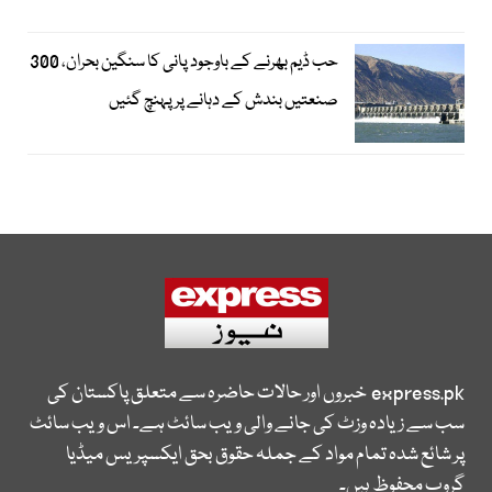
حب ڈیم بھرنے کے باوجود پانی کا سنگین بحران، 300
صنعتیں بندش کے دہانے پر پہنچ گئیں
express.pk
خبروں اور حالات حاضرہ سے متعلق پاکستان کی
سب سے زیادہ وزٹ کی جانے والی ویب سائٹ ہے۔ اس ویب سائٹ
پر شائع شدہ تمام مواد کے جملہ حقوق بحق ایکسپریس میڈیا
گروپ محفوظ ہیں۔