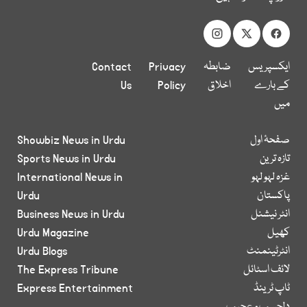
ایکسپریس
ضابطہ
Privacy
Contact
کے بارے
اخلاق
Policy
Us
میں
صفحۂ اول
Showbiz News in Urdu
تازہ ترین
Sports News in Urdu
غزہ لہو لہو
International News in
پاکستان
Urdu
انٹر نیشنل
Business News in Urdu
کھیل
Urdu Magazine
انٹرٹینمنٹ
Urdu Blogs
لائف اسٹائل
The Express Tribune
ٹاپ ٹرینڈ
Express Entertainment