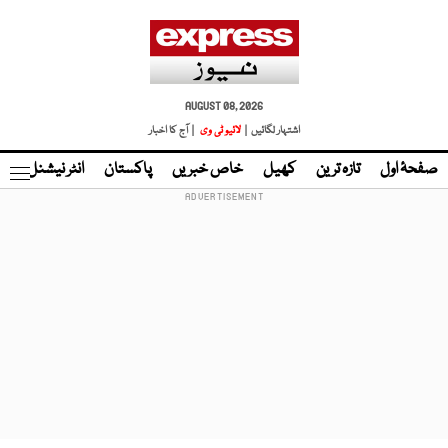
AUGUST 08, 2026
اشتہار لگائیں |
لائیو ٹی وی
| آج کا اخبار
صفحۂ اول
تازہ ترین
کھیل
خاص خبریں
پاکستان
انٹر نیشنل
ٹا