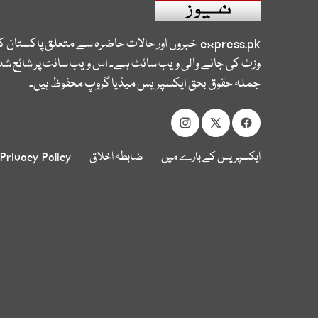
express.pk
خبروں اور حالات حاضرہ سے متعلق پاکستان 
وزٹ کی جانے والی ویب سائٹ ہے۔ اس ویب سائٹ پر شائع شدہ
جملہ حقوق بحق ایکسپریس میڈیا گروپ محفوظ ہیں۔
ایکسپریس کے بارے میں
ضابطہ اخلاق
Privacy Policy