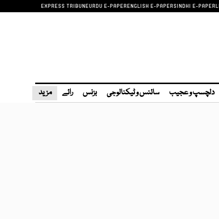
EXPRESS TRIBUNE
URDU E-PAPER
ENGLISH E-PAPER
SINDHI E-PAPER
L
دلچسپ و عجیب
سائنس و ٹیکنالوجی
بزنس
رائے
مزید