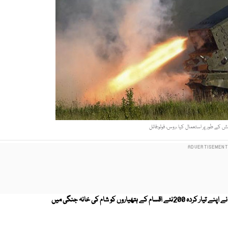
ئش کے طور پر استعمال کیا ،روس، فوٹو:فائل
روس نے شامی سرزمین کو تختہ مشق بنانے کا اعتراف کرتے ہوئے کہا ہے کہ اس نے اپنے تیار کردہ 200نئے اقسام کے ہتھیاروں کو شام کی خانہ جنگی میں