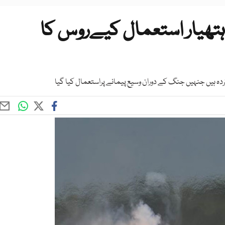
قسام کے ہتھیار استعمال کیےروس کا
دہ ہیں جنہیں جنگ کے دوران وسیع پیمانے پراستعمال کیا گیا