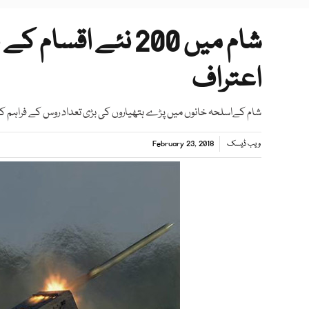
شام میں 200 نئے ا
اعتراف
شام کےاسلحہ خانوں میں پڑے ہتھیاروں کی بڑی تعداد روس کے فراہم کر
ویب ڈیسک
February 23, 2018