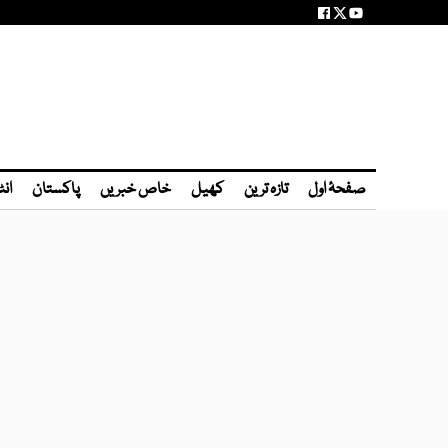
صفحۂ اول
تازہ ترین
کھیل
خاص خبریں
پاکستان
انٹ