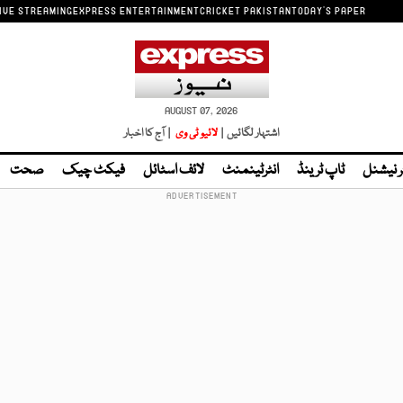
IVE STREAMING
EXPRESS ENTERTAINMENT
CRICKET PAKISTAN
TODAY'S PAPER
AUGUST 07, 2026
اشتہار لگائیں |
لائیو ٹی وی
| آج کا اخبار
ر نیشنل
ٹاپ ٹرینڈ
انٹرٹینمنٹ
لائف اسٹائل
فیکٹ چیک
صحت