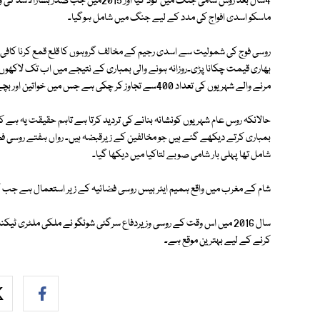
4سال بعد روس شامی جنگ میں کود گیا اور 15
ماسکو اسدی افواج کی مدد کے لیے جنگ میں شامل ہوگیا۔
روسی فوج کی شمولیت سے اسدی رجیم کے مخالف گروہوں کا قلع قمع کرنا کافی 
بھاری قیمت چکانا پڑی۔روزانہ ہونے والی بمباری کے نتیجے میں اب تک لاکھو
مرنے والے شہریوں کی تعداد 400سے تجاوز کر چکی ہے جس میں خواتین اور بچے بھی شامل ہیں۔
حالانکہ روس عام شہریوں کونشانہ بنانے کی تردید کرتا ہے تاہم حقیقت یہ ہے 
بمباری کرتے دیکھے گئے ہیں جو مخالفین کے زیرقبضہ ہیں۔ رواں ہفتے روسی فضائ
شامل تھا پہلی بار شامی صوبے لتاکیا میں دیکھا گیا۔
شام کے مغرب میں واقع ہمیم ایئر بیس روسی فضائیہ کے زیر استعمال ہے جب
سال 2016 میں اس وقت کے روسی وزیردفاع سرگئی شوئگو نے ملکی ملٹری 
کرنے کے لیے بہترین موقع ہے۔