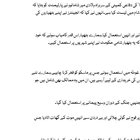
' کی دفاعی کمیٹی کے سربراہ ولادی میر شامانوو نے پارلیمنٹ کو بتایا کہ
 کردہ 200 اقسام کے نئے ہتھیاروں کو شام میں ٹیسٹ کیا ہے۔انہوں نے کہا کہ انجینئرز نے اپنے ہتھیاروں کی
ئے اور انہیں استعمال کیا،ہمارے ہتھیار اس قدر کامیاب ہوئے کہ خود
 یہ ہتھیار شامی حکومت نے اپنے شہریوں پر استعمال کیے۔
رقی غوطہ میں استعمال ہوئے جس پر ماسکو کو فخر کرنا چاہیے،ہمارے نئے
کی خریداری کے لیے آرہے ہیں، ان میں وہ ممالک بھی شامل ہیں جو
جنہیں جنگ کے دوران وسیع پیمانے پر استعمال کیا گیا۔
ت ہوا جب پرُ امن مظاہرین پر فوج نے گولی چلائی اور بے دردی سے انہیں موت کے گھاٹ اتادیا جس