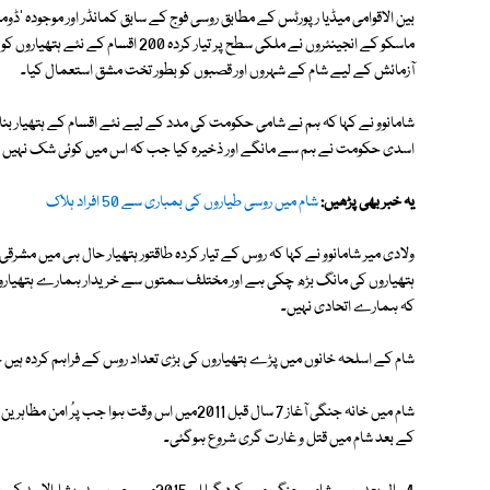
بین الاقوامی میڈیا رپورٹس کے مطابق روسی فوج کے سابق کمانڈر اور موجودہ 'ڈوما
ماسکو کے انجینئروں نے ملکی سطح پر تیار
آزمائش کے لیے شام کے شہروں اور قصبوں کو بطور تخت مشق استعمال کیا۔
شامانوو نے کہا کہ ہم نے شامی حکومت کی مدد کے لیے نئے اقسام کے ہتھیار بنا
اسدی حکومت نے ہم سے مانگے اور ذخیرہ کیا جب کہ اس میں کوئی شک نہیں کہ
یہ خبر بھی پڑھیں:
شام میں روسی طیاروں کی بمباری سے 50 افراد ہلاک
ولادی میر شامانوو نے کہا کہ روس کے تیار کردہ طاقتور ہتھیار حال ہی میں مش
ہتھیاروں کی مانگ بڑھ چکی ہے اور مختلف سمتوں سے خریدار ہمارے ہتھیاروں 
کہ ہمارے اتحادی نہیں۔
شام کے اسلحہ خانوں میں پڑے ہتھیاروں کی بڑی تعداد روس کے فراہم کردہ ہیں 
شام میں خانہ جنگی آغاز 7 سال قبل 2011میں اس وق
کے بعد شام میں قتل و غارت گری شروع ہوگئی۔