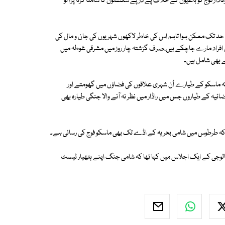
20میں جب صدر بشارالاسد کی وفادار فوج کو باغیوں کے خلاف پے درپے شکستوں کا سامنا کرنا پڑا تو
حد تک ممکن ہوا تاہم اس کی خاطر لاکھوں شہریوں کی جان و مال کی
ں افراد مارے جاچکے ہیں،صرف گزشتہ چار روز میں مشرقی غوطہ میں
کہ ماسکو کے طیارے اُن شہری علاقوں کی فضاؤں میں گھومتے اور
یہ کے طیاروں جس میں راڈار میں نظر نہ آنے والا جنگی طیارہ بھی
 کہ طرطوس میں شامی بحریہ کے اڈے تک بھی ماسکو فوج کی رسائی ہے۔
ٹیکنالوجی کے ایک اجلاس میں کہا تھا کہ شامی جنگ اپنے ہتھیار ٹیسٹ