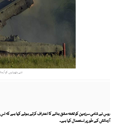
نئے ہتھیاروں کو آزما
آزمائش کے طور پر استعمال کیا ہے۔