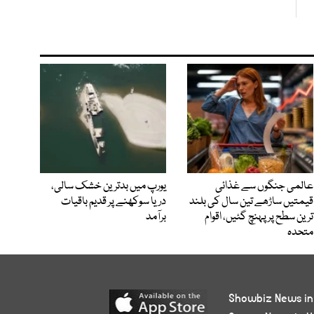
عالمی جنگوں سے غذائی
یورپ میں بدترین خشک سالی،
قیمتیں ساڑھے تین سال کی بلند
دریا سوکھنے پر قدیم باقیات
ترین سطح پر پہنچ گئیں، اقوام
برآمد
متحدہ
Showbiz News in