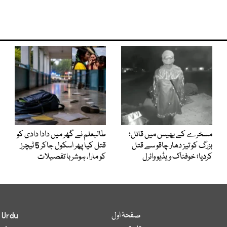
مسخرے کے بھیس میں قاتل؛
طالبعلم نے گھر میں دادا دادی کو
بزرگ کو تیز دھار چاقو سے قتل
قتل کیا پھر اسکول جاکر 5 ٹیچرز
کردیا؛ خوفناک ویڈیو وائرل
کو مارا، ہوشربا تفصیلات
صفحۂ اول
 Urdu