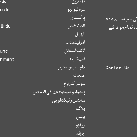
تازہ ترین
rdu
غزہ لہو لہو
ws in
پاکستان
کی سب سے زیادہ
انٹر نیشنل
 Urdu
 تمام مواد کے
کھیل
انٹرٹینمنٹ
لائف اسٹائل
bune
ٹاپ ٹرینڈ
inment
دلچسپ و عجیب
Contact Us
صحت
سونے کے نرخ
پیٹرولیم مصنوعات کی قیمتیں
سائنس و ٹیکنالوجی
بلاگ
بزنس
ویڈیوز
جرائم