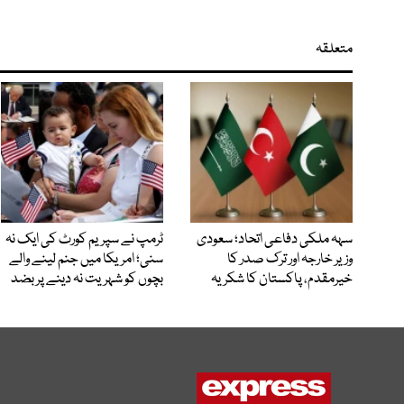
متعلقہ
سہہ ملکی دفاعی اتحاد؛ سعودی
ٹرمپ نے سپریم کورٹ کی ایک نہ
وزیر خارجہ اور ترک صدر کا
سنی؛ امریکا میں جنم لینے والے
خیرمقدم، پاکستان کا شکریہ
بچوں کو شہریت نہ دینے پر بضد