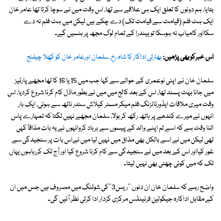
بتایا، ہم دونوں کا تعلق ایک ہی علاقے سے تھا، اس وقت میں نے سوچا کرتا تھا عامر خان
ایک ہٹ فلم (قیامت سے قیامت تک) دے چکے ہیں لیکن میں ہٹ فلم نہ دے
سکااور کامیاب نہ ہوسکا تو بیندرا کے تمام لوگ مجھ پر ہنسیں گے۔
اس خبرکوبھی پڑھیں:
بھارتی اداکار کا شاہ رخ، سلمان اورعامر خان کو کھلا چیلنج
سلمان خان نے اپنی نوعمری کے حوالے سے کہا جب میں 15 یا 16 کا تھا مجھے پارٹیز
میں جانا بہت پسند تھا، اس کے بعد کالج میں میں نے بطور ماڈل کام کرنا شروع کردیا، اس
وقت میری ملاقات ایڈورٹائزنگ فلم میکر مسٹر کیلاش سندر ناتھ سے ہوئی، ایک بار
انہوں نے میرے کندھے پر ہاتھ رکھ کر بولا، سلمان مجھے نہیں لگتا کہ تمہارے پاس
اتنا وقت ہے کہ اسے تم اپنے والد کے پیسوں سے برباد کروانہوں نے یہ بات مذاقاً کہی
تھی لیکن میں نے اسے بالکل بھی مذاق میں نہیں لیا میں نےاس بات پر سنجیدگی سے
غور کیااور اس کے بعد میں نے سنجیدگی سے کام کرنا شروع کیا اور آج تک کررہاہوں یہاں
تک کہ میں کوئی چھٹی بھی نہیں لیتا۔
واضح رہے کہ سلمان خان ان دنوں ''ریس3''کی شوٹنگ میں مصروف ہیں جس میں ان
کے مقابل اداکارہ جیکولین فرنینڈس مرکزی کردار ادا کرتی نظر آئیں گی۔