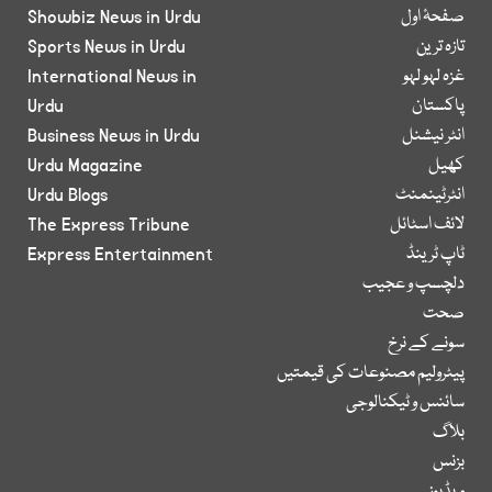
صفحۂ اول
Showbiz News in Urdu
تازہ ترین
Sports News in Urdu
غزہ لہو لہو
International News in
پاکستان
Urdu
انٹر نیشنل
Business News in Urdu
کھیل
Urdu Magazine
انٹرٹینمنٹ
Urdu Blogs
لائف اسٹائل
The Express Tribune
ٹاپ ٹرینڈ
Express Entertainment
دلچسپ و عجیب
صحت
سونے کے نرخ
پیٹرولیم مصنوعات کی قیمتیں
سائنس و ٹیکنالوجی
بلاگ
بزنس