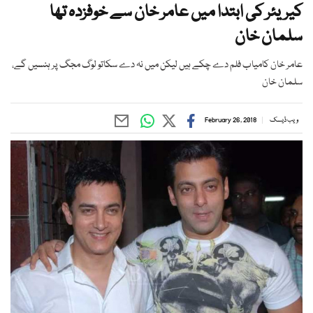
کیریئر کی ابتدا میں عامر خان سے خوفزدہ تھا
سلمان خان
عامر خان کامیاب فلم دے چکے ہیں لیکن میں نہ دے سکاتو لوگ مجگ پر ہنسیں گے،
سلمان خان
ویب ڈیسک
February 26, 2018