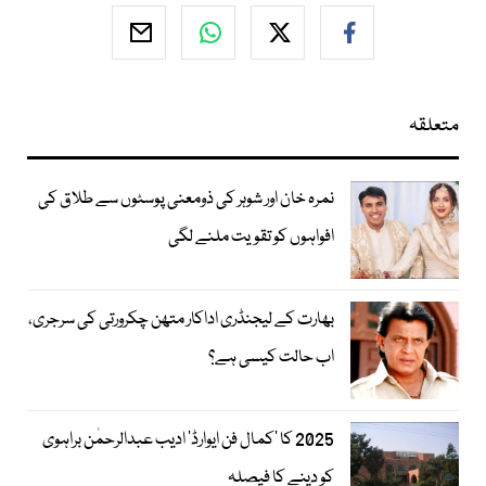
متعلقہ
نمرہ خان اور شوہر کی ذومعنی پوسٹوں سے طلاق کی
افواہوں کو تقویت ملنے لگی
بھارت کے لیجنڈری اداکار متھن چکرورتی کی سرجری،
اب حالت کیسی ہے؟
2025 کا ’کمال فن ایوارڈ‘ ادیب عبدالرحمٰن براہوی
کو دینے کا فیصلہ