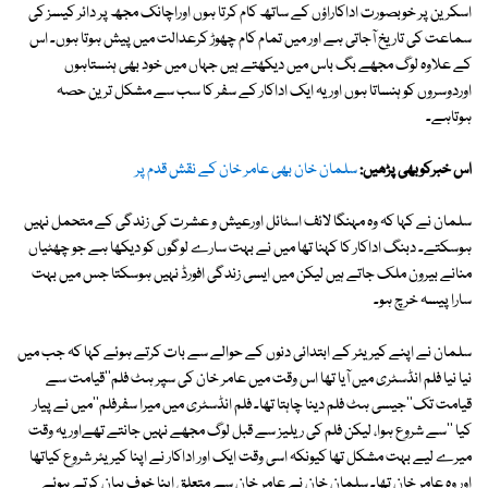
اسکرین پر خوبصورت اداکاراؤں کے ساتھ کام کرتا ہوں اوراچانک مجھ پر دائر کیسز کی
سماعت کی تاریخ آجاتی ہے اور میں تمام کام چھوڑ کرعدالت میں پیش ہوتا ہوں۔ اس
کے علاوہ لوگ مجھے بگ باس میں دیکھتے ہیں جہاں میں خود بھی ہنستاہوں
اوردوسروں کو ہنساتا ہوں اور یہ ایک اداکار کے سفر کا سب سے مشکل ترین حصہ
ہوتاہے۔
اس خبرکوبھی پڑھیں:
سلمان خان بھی عامر خان کے نقش قدم پر
سلمان نے کہا کہ وہ مہنگا لائف اسٹائل اورعیش و عشرت کی زندگی کے متحمل نہیں
ہوسکتے۔ دبنگ اداکار کا کہنا تھا میں نے بہت سارے لوگوں کو دیکھا ہے جو چھٹیاں
منانے بیرون ملک جاتے ہیں لیکن میں ایسی زندگی افورڈ نہیں ہوسکتا جس میں بہت
سارا پیسہ خرچ ہو۔
سلمان نے اپنے کیریئر کے ابتدائی دنوں کے حوالے سے بات کرتے ہوئے کہا کہ جب میں
نیا نیا فلم انڈسٹری میں آیا تھا اس وقت میں عامر خان کی سپر ہٹ فلم''قیامت سے
قیامت تک''جیسی ہٹ فلم دینا چاہتا تھا۔ فلم انڈسٹری میں میرا سفرفلم''میں نے پیار
کیا ''سے شروع ہوا، لیکن فلم کی ریلیز سے قبل لوگ مجھے نہیں جانتے تھےاور یہ وقت
میرے لیے بہت مشکل تھا کیونکہ اسی وقت ایک اور اداکار نے اپنا کیریئر شروع کیاتھا
اور وہ عامر خان تھا۔ سلمان خان نے عامر خان سے متعلق اپنا خوف بیان کرتے ہوئے