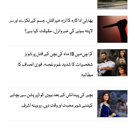
بھارتی اداکارہ کا لرزہ خیز قتل، جسم کے ٹکڑے اور سر
لاپتہ ہونے کی خبر وائرل، حقیقت کیا ہے؟
کراچی میں 18 ماہ کی بچی کے قتل پر شوبز
شخصیات کا شدید غم و غصہ، فوری انصاف کا
مطالبہ
بچے کی پیدائش کے بعد بیوی کو ڈپریشن سے بچانے
کیلئے شوہر محبت اور وقت دیں، روبینہ اشرف