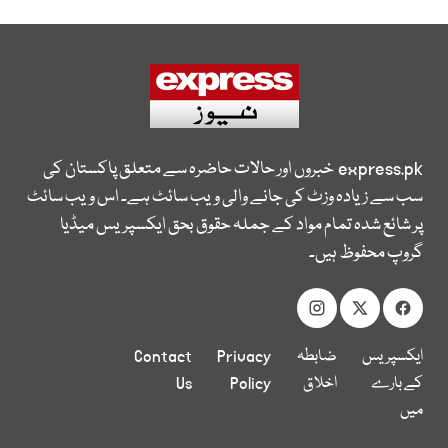
express.pk
خبروں اور حالات حاضرہ سے متعلق پاکستان کی
سب سے زیادہ وزٹ کی جانے والی ویب سائٹ ہے۔ اس ویب سائٹ
پر شائع شدہ تمام مواد کے جملہ حقوق بحق ایکسپریس میڈیا
گروپ محفوظ ہیں۔
ایکسپریس
ضابطہ
Privacy
Contact
کے بارے
اخلاق
Policy
Us
میں