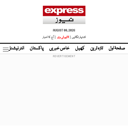
AUGUST 08, 2026
اشتہار لگائیں |
لائیو ٹی وی
| آج کا اخبار
صفحۂ اول
تازہ ترین
کھیل
خاص خبریں
پاکستان
انٹر نیشنل
ٹا