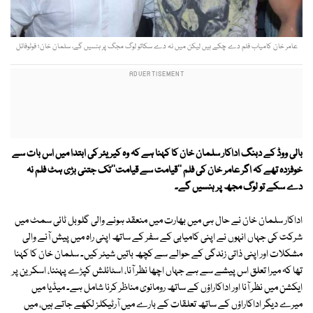
عامر خان کامیاب فلم دے چکے ہیں لیکن میں نہ دے سکاتو لوگ مجگ پر ہنسیں گے، سلمان خان؛ فوٹوفائل
بالی ووڈ کے دبنگ اداکار سلمان خان کا کہنا ہے کہ وہ کیریئر کی ابتدا میں اس بات سے
خوفزدہ تھے کہ اگر عامر خان کی فلم ''قیامت سے قیامت''تک جتنی بڑی ہٹ فلم نہ
دے سکے تو لوگ مجھ پر ہنسیں گے۔
اداکار سلمان خان نے حال ہی میں بھارت میں منعقد ہونے والی گلوبل ٹائی سمٹ میں
شرکت کی جہاں انہوں نے اپنی کامیابی کے سفر کے ساتھ اپنی راہ میں پیش آنے والی
مشکلات اور اپنی ذاتی زندگی کے حوالے سے کچھ باتیں شیئر کیں۔ سلمان خان کا کہنا
تھا کہ میرا تعلق اس پیشے سے ہے جہاں اچھا نظر آنا، اسٹائلش کپڑے پہننا، اسکرین پر
ایکشن میں نظر آنا اور اداکاراؤں کے ساتھ رومانوی مناظر کرنا شامل ہے۔ میڈیا میں
میرے دیگر اداکاراؤں کے ساتھ تعلقات کے بارے میں آرٹیکلز لکھے جاتے ہیں، میں