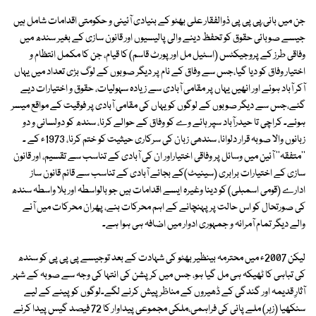
جن میں بانی ِپی پی پی ذوالفقار علی بھٹو کے بنیادی آئینی و حکومتی اقدامات شامل ہیں
جیسے صوبائی حقوق کو تحفظ دینے والی پالیسیوں اور قانون سازی کے بغیر سندھ میں
وفاقی طرز کے پروجیکٹس (اسٹیل مل اور پورٹ قاسم) کا قیام، جن کا مکمل انتظام و
اختیار وفاق کو دیا گیا،جس سے وفاق کے نام پر دیگر صوبوں کے لوگ بڑی تعداد میں یہاں
آکر آباد ہوئے اور انھیں یہاں پر مقامی آبادی سے زیادہ سہولیات، حقوق و اختیارات دیے
گئے،جس سے دیگر صوبوں کے لوگوں کو یہاں کی مقامی آبادی پر فوقیت کے مواقع میسر
ہوئے۔ کراچی تا حیدرآباد سپر ہائے وے کو وفاق کے حوالے کرنا، سندھ کو دولسانی و دو
زبانوں والا صوبہ قرار دلوانا، سندھی زبان کی سرکاری حیثیت کو ختم کرنا، 1973ء کے ـ
''متفقہ'' آئین میں وسائل پر وفاقی اختیاراور ان کی آبادی کے تناسب سے تقسیم، اور قانون
سازی کے اختیارات برابری (سینیٹ)کے بجائے آبادی کے تناسب سے قائم قانون ساز
ادارے (قومی اسمبلی) کو دینا وغیرہ ایسے اقدامات ہیں جو بالواسطہ اور بلا واسطہ سندھ
کی صورتحال کو اس حالت پر پہنچانے کے اہم محرکات بنے، پھران محرکات میں آنے
والے دیگر تمام آمرانہ و جمہوری ادوار میں اضافہ ہی ہوا ہے۔
لیکن 2007ء میں محترمہ بینظیر بھٹو کی شہادت کے بعد توجیسے پی پی پی کو سندھ
کی تباہی کا ٹھیکہ ہی مل گیا ہو، جس میں کرپشن کی انتہا کی وجہ سے صوبہ کے شہر
آثارِ قدیمہ اور گندگی کے ڈھیروں کے مناظر پیش کرنے لگے۔لوگوں کو پینے کے لیے
سنکھیا (زہر) ملے پانی کی فراہمی،ملکی مجموعی پیداوار کا 72 فیصد گیس پیدا کرنے