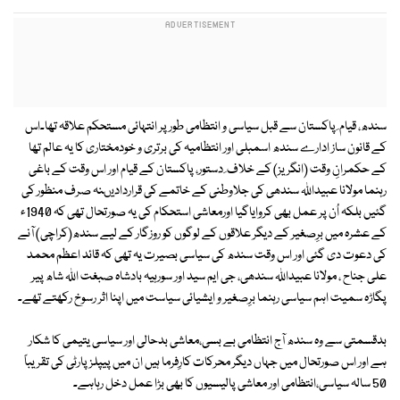
سندھ، قیام ِ پاکستان سے قبل سیاسی و انتظامی طور پر انتہائی مستحکم علاقہ تھا۔اس
کے قانون ساز ادارے سندھ اسمبلی اور انتظامیہ کی برتری و خودمختاری کا یہ عالم تھا
کے حکمرانِ وقت (انگریز) کے خلاف ِ دستور، پاکستان کے قیام اور اس وقت کے باغی
رہنما مولانا عبیداللہ سندھی کی جلاوطنی کے خاتمے کی قراردادیںنہ صرف منظور کی
گئیں بلکہ اُن پر عمل بھی کروایاگیا اورمعاشی استحکام کی یہ صورتحال تھی کہ 1940ء
کے عشرہ میں برِصغیر کے دیگر علاقوں کے لوگوں کو روزگار کے لیے سندھ(کراچی) آنے
کی دعوت دی گئی اور اس وقت سندھ کی سیاسی بصیرت یہ تھی کہ قائد اعظم محمد
علی جناح ، مولانا عبیداللہ سندھی، جی ایم سید اور سورہیہ بادشاہ صبغت اللہ شاھ پیر
پگاڑہ سمیت اہم سیاسی رہنما برِصغیر و ایشیائی سیاست میں اپنا اثر رسوخ رکھتے تھے۔
بدقسمتی سے وہ سندھ آج انتظامی بے بسی،معاشی بدحالی اور سیاسی یتیمی کا شکار
ہے اور اس صورتحال میں جہاں دیگر محرکات کارِفرما ہیں ان میں پیپلز پارٹی کی تقریباً
50 سالہ سیاسی،انتظامی اور معاشی پالیسیوں کا بھی بڑا عمل دخل رہاہے۔