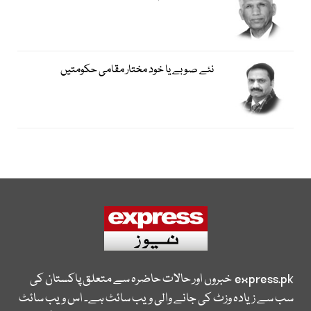
نئے صوبے یا خود مختار مقامی حکومتیں
express.pk
خبروں اور حالات حاضرہ سے متعلق پاکستان کی
سب سے زیادہ وزٹ کی جانے والی ویب سائٹ ہے۔ اس ویب سائٹ