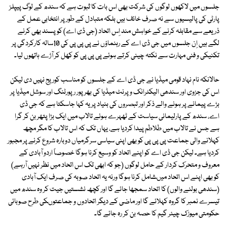
جلسوں میں لاکھوں لوگوں کی شرکت بھی اس بات کا ثبوت ہے کہ سندھ کے لوگ پیپلز
پارٹی کی پالیسیوں سے نہ صرف خائف ہیں بلکہ متبادل کے طور پر انتخابی عمل کے
ذریعے سے مقابلہ کرنے کے خواہش مند اِس اتحاد (جی ڈی اے) کو پسند بھی کرنے
لگے ہیں اِن جلسوں میں جی ڈی اے کے رہنماؤں نے پی پی پی کی 10سالہ کارکردگی پر
تکنیکی و فنی مہارت سے نکتہ چینی کرتے ہوئے پی پی پی کو کھل کر آڑے ہاتھوں لیا۔
حالانکہ نام نہاد قومی میڈیا نے جی ڈی اے کے جلسوں کو مناسب کوریج نہیں دی لیکن
اس کی جزوی اور سندھی الیکٹرانک و پرنٹ میڈیا کی بھرپور رپورٹنگ اور سوشل میڈیا پر
بڑے پیمانے پر ہونے والے ذکر اور تبصروں کی بنیاد پر یہ کہا جاسکتا ہے کہ جی ڈی
اے، سندھ کے پارلیمانی سیاست کے ٹھہرے ہوئے تالاب میں ایک بڑا پتھر بن کر گرا
ہے جس نے تالاب میں طلاطم پیدا کردیا ہے، یہاں تک کہ اس تالاب کا مگر مچھ
کہلانے والی جماعت پی پی پی کو بھی اپنی سیاسی سرگرمیاں دوبارہ شروع کرنے پر مجبور
کردیا ہے۔ لیکن جی ڈی اے کو اپنے اتحاد کو وسیع کرنا ہوگا خصوصاً اردو آبادی کے
معروف و متحرک کردار کے حامل لوگوں (جو کہ ابھی تک اس اتحاد میں نظر نہیں آرہے)
کو بھی اپنے اس اتحاد میںشامل کرنا ہوگا ورنہ یہ اتحاد صوبہ کی صرف ایک آبادی
(سندھی بولنے والوں) کا اتحاد سمجھا جائے گا اور کچھ نشستیں جیت کر وہ سندھ میں
تیسرے نمبر کا گروہ کہلائے گا اور ماضی کے دیگر اتحادوں و جماعتوںکی طرح صوبائی
حکومتی میوزک چیئر گیم کا حصہ بن کر رہ جائے گا۔