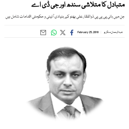
متبادل کا متلاشی سندھ اور جی ڈی اے
جن میں بانی ِپی پی پی ذوالفقار علی بھٹو کے بنیادی آئینی و حکومتی اقدامات شامل ہیں
عبدالرحمان منگریو
February 25, 2018