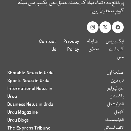
پر شائع شدہ تمام مواد کے جملہ حقوق بحق ایکسپریس میڈیا
گروپ محفوظ ہیں۔
ایکسپریس
ضابطہ
Privacy
Contact
کے بارے
اخلاق
Policy
Us
میں
صفحۂ اول
Showbiz News in Urdu
تازہ ترین
Sports News in Urdu
غزہ لہو لہو
International News in
پاکستان
Urdu
انٹر نیشنل
Business News in Urdu
کھیل
Urdu Magazine
انٹرٹینمنٹ
Urdu Blogs
لائف اسٹائل
The Express Tribune