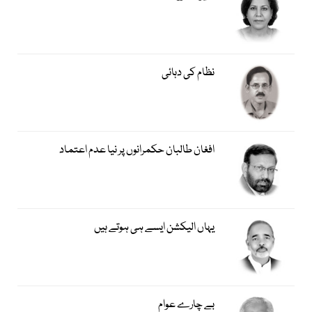
نظام کی دہائی
افغان طالبان حکمرانوں پر نیا عدم اعتماد
یہاں الیکشن ایسے ہی ہوتے ہیں
بے چارے عوام