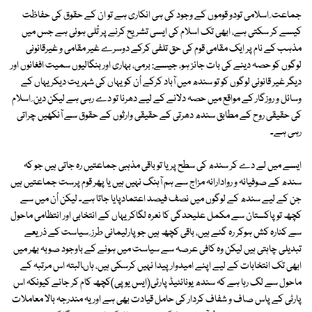
جماعت ِ اسلامی تودو قوموں کے وجود کی ہی انکاری ہے تو ان کے حقوق کی حفاظت
کیسے کر سکتی ہے، ابھی تک اسلام کی ایسی تشریح کرنے پر تُلی ہوئی ہے جس میں
مذہب کے نام پر ایک مقامی قوم کی حق تلفی کرکے دوسرے غیر مقامی و غیرقانونی
لوگوں کو حصہ دینے کی بات جائز ہو، جیسے: برمی، بہاری اور بنگالیوں سمیت افغانوں اور
دیگر غیر قانونی لوگوں کو تو سندھ میں آباد کرکے اُن کویہاں کی شہریت دیکر یہاں کے
وسائل و روزگار کے مواقع میں حصہ دلانے کے لیے دھرنا تو دے رہی ہے لیکن دین ِ اسلام
کی حقیقی روح کے مطابق سندھ دھرتی کے حقیقی وارثوں کے حقوق سے آنکھیں چراتی
رہی ہے۔
ایسے میں لے دے کر سندھ کی سطح پر یا تو باقی مذہبی جماعتیں رہ جاتی ہیں جو کہ
سندھ کے صوفیانہ و روادارانہ مزاج سے ہم آہنگ نہیں ہیں یا پھر قوم پرست جماعتیں ہیں
جن کے لیے سندھ کے لوگوں میں نصف فیصد اعتمادپایا جاتا ہے۔ لیکن اُن میں سے
کچھ تو پاکستان سے مکمل علیحدگی کا نعرہ لگاکر یہاں کے انتخابی اور انتظامی ماحول
سے کنارہ کش ہوکر رہ گئے ہیں، باقی کچھ ہیں جو پارلیمانی طرز ِ سیاست کے ذریعے
تبدیلی چاہتی ہیں لیکن وہ کافی عرصہ سے سیاست میں ہونے کے باوجود صوبہ بھر میں
ابھی تک انتخابات کے لیے اپنے امیدوارپیدا نہیں کرسکی ہیں، ہاںالبتہ اس مرتبہ کے
ماحول سے لگ رہا ہے کہ سندھ یونائٹیڈ پارٹی(ایس یو پی)کچھ کام کر جائے کیونکہ اس
پارٹی کے پاس صاف و شفاف کردار کی حامل قیادت بھی ہے اور یہ مندرجہ بالا معاملات