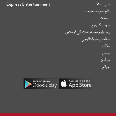
ٹاپ ٹرینڈ
Express Entertainment
دلچسپ و عجیب
صحت
سونے کے نرخ
پیٹرولیم مصنوعات کی قیمتیں
سائنس و ٹیکنالوجی
بلاگ
بزنس
ویڈیوز
جرائم