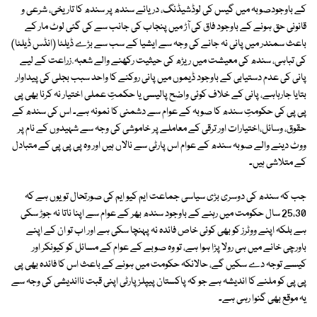
کے باوجودصوبہ میں گیس کی لوڈشیڈنگ، دریائے سندھ پر سندھ کا تاریخی، شرعی و
قانونی حق ہونے کے باوجود فاق کی آڑ میں پنجاب کی جانب سے کی گئی لوٹ مار کے
باعث سمندر میں پانی نہ جانے کی وجہ سے ایشیا کے سب سے بڑے ڈیلٹا (انڈس ڈیلٹا)
کی تباہی، سندھ کی معیشت میں ریڑھ کی حیثیت رکھنے والے شعبہ ٔ زراعت کے لیے
پانی کی عدم دستیابی کے باوجود ڈیموں میں پانی روکنے کا واحد سبب بجلی کی پیداوار
بتایا جارہاہے، پانی کے خلاف کوئی واضح پالیسی یا حکمتِ عملی اختیار نہ کرنا بھی پی
پی پی کی حکومتِ سندھ کا صوبہ کے عوام سے دشمنی کا نمونہ ہے۔ اس کی سندھ کے
حقوق، وسائل،اختیارات اور ترقی کے معاملے پر خاموشی کی وجہ سے شہیدوں کے نام پر
ووٹ دینے والے صوبہ سندھ کے عوام اس پارٹی سے نالاں ہیں اور وہ پی پی پی کے متبادل
کے متلاشی ہیں۔
جب کہ سندھ کی دوسری بڑی سیاسی جماعت ایم کیو ایم کی صورتحال تو یوں ہے کہ
25،30 سال حکومت میں رہنے کے باوجود سندھ بھر کے عوام سے اپنا ناتا نہ جوڑ سکی
ہے بلکہ اپنے ووٹرز کو بھی کوئی خاص فائدہ نہ پہنچا سکی ہے اور اب تو ان کے اپنے
باورچی خانے میں ہی رولا پڑا ہوا ہے، تو وہ صوبے کے عوام کے مسائل کو کیونکر اور
کیسے توجہ دے سکیں گے، حالانکہ حکومت میں ہونے کے باعث اس کا فائدہ بھی پی
پی پی کو ملنے کا اندیشہ ہے جو کہ پاکستان پیپلزپارٹی اپنی قبت نااندیشی کی وجہ سے
یہ موقع بھی گنوا رہی ہے۔