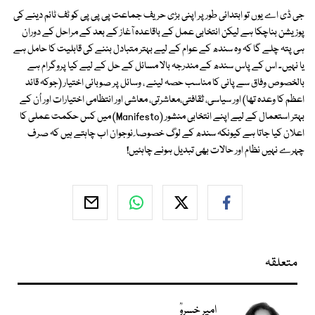
جی ڈی اے یوں تو ابتدائی طور پر اپنی بڑی حریف جماعت پی پی پی کو ٹف ٹائم دینے کی
پوزیشن بناچکا ہے لیکن انتخابی عمل کے باقاعدہ آغاز کے بعد کے مراحل کے دوران
ہی پتہ چلے گا کہ وہ سندھ کے عوام کے لیے بہتر متبادل بننے کی قابلیت کا حامل ہے
یا نہیں۔ اس کے پاس سندھ کے مندرجہ بالا مسائل کے حل کے لیے کیا پروگرام ہے
بالخصوص وفاق سے پانی کا مناسب حصہ لینے ، وسائل پر صوبائی اختیار (جوکہ قائد
اعظم کا وعدہ تھا) اور سیاسی، ثقافتی،معاشرتی، معاشی اور انتظامی اختیارات اور اُن کے
بہتر استعمال کے لیے اپنے انتخابی منشور (Manifesto) میں کس حکمت عملی کا
اعلان کیا جاتا ہے کیونکہ سندھ کے لوگ خصوصا ً نوجوان اب چاہتے ہیں کہ صرف
چہرے نہیں نظام اور حالات بھی تبدیل ہونے چاہئیں!
متعلقہ
امیر خسروؒ