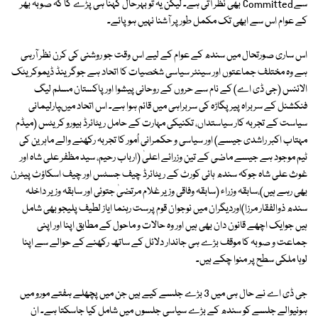
سے Committed بھی نظر آتی ہے۔ لیکن یہ تو بہرحال کہنا ہی پڑے گا کہ صوبہ بھر
کے عوام اس سے ابھی تک مکمل طور پر آشنا نہیں ہو پائے۔
اس ساری صورتحال میں سندھ کے عوام کے لیے اس وقت جو روشنی کی کرن نظر آرہی
ہے وہ مختلف جماعتوں اور سینئر سیاسی شخصیات کا اتحاد ہے جوگرینڈ ڈیموکریٹک
الائنس (جی ڈی اے) کے نام سے حروں کے روحانی پیشوا اور پاکستان مسلم لیگ
فنکشنل کے سربراہ پیر پگاڑہ کی سربراہی میں قائم ہوا ہے۔ اس اتحاد میںپارلیمانی
سیاست کے تجربہ کار سیاستداں، تکنیکی مہارت کے حامل ریٹائرڈ بیورو کریٹس (میڈم
مہتاب اکبر راشدی جیسے) اور سیاسی و حکمرانی اُمور کا تجربہ رکھنے والے ماہرین کی
ٹیم موجود ہے جیسے ماضی کے تین وزرائے اعلیٰ (ارباب رحیم، سید مظفر علی شاہ اور
غوث علی شاہ جوکہ سندھ ہائی کورٹ کے ریٹائرڈ چیف جسٹس اور چیف اسکاؤٹ پیٹرن
بھی رہے ہیں)،سابقہ وزراء (سابقہ وفاقی وزیر غلام مرتضیٰ جتوئی اور سابقہ وزیر داخلہ
سندھ ذوالفقار مرزا)اوردیگران میں نوجوان قوم پرست رہنما ایاز لطیف پلیجو بھی شامل
ہیں جوایک اچھے قانون دان بھی ہیں اور وہ حالات و ماحول کے مطابق اپنا اور اپنی
جماعت و صوبہ کا موقف بڑے ہی جاندار دلائل کے ساتھ رکھنے کے حوالے سے اپنا
لوہا ملکی سطح پر منوا چکے ہیں۔
جی ڈی اے نے حال ہی میں 3 بڑے جلسے کیے ہیں جن میں پچھلے ہفتے مورو میں
ہونیوالے جلسے کو سندھ کے بڑے سیاسی جلسوں میں شامل کیا جاسکتا ہے۔ ان