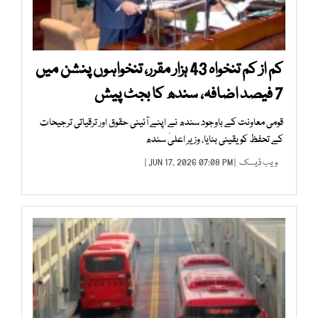
کم از کم تنخواہ 43 ہزار مقرر، تنخواہوں پنشن میں
7 فیصد اضافہ، سندھ کا بجٹ پیش
قومی معاونت کے باوجود سندھ نے اپنے آئینی حقوق اور ترقیاتی ترجیحات
کے تحفظ کو یقینی بنایا، وزیر اعلیٰ سندھ
ویب ڈیسک
| JUN 17, 2026 07:08 PM |