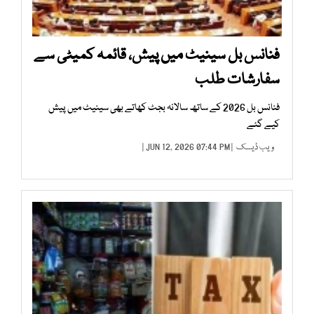
فنانس بل سینیٹ میں پیش، قائمہ کمیٹی سے
سفارشات طلب
فنانس بل 2026 کے ساتھ سالانہ بجٹ کھاتے بھی سینیٹ میں پیش
کیے گئے
ویب ڈیسک
| JUN 12, 2026 07:44 PM |