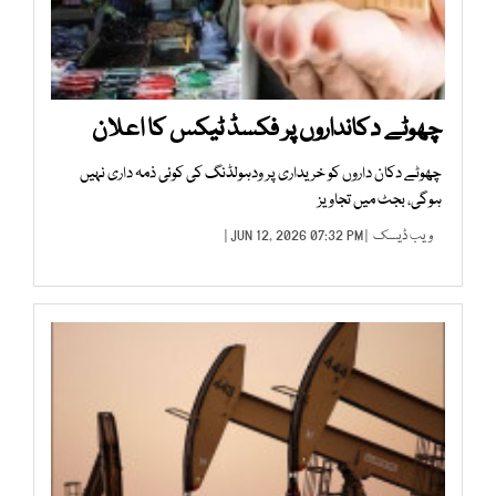
چھوٹے دکانداروں پر فکسڈ ٹیکس کا اعلان
چھوٹے دکان داروں کو خریداری پر ودہولڈنگ کی کوئی ذمہ داری نہیں
ہوگی، بجٹ میں تجاویز
ویب ڈیسک
| JUN 12, 2026 07:32 PM |