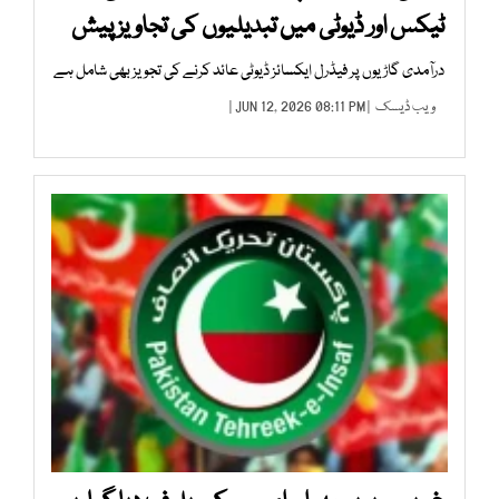
ٹیکس اور ڈیوٹی میں تبدیلیوں کی تجاویز پیش
درآمدی گاڑیوں پر فیڈرل ایکسائز ڈیوٹی عائد کرنے کی تجویز بھی شامل ہے
ویب ڈیسک
| JUN 12, 2026 08:11 PM |