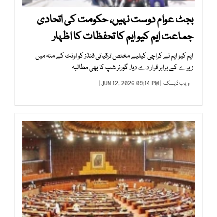
بجٹ عوام دوست نہیں، حکومت کی اتحادی
جماعت ایم کیو ایم کا تحفظات کا اظہار
ایم کیو ایم نے کراچی کیلیے مختص ترقیاتی فنڈز کو اونٹ کے منہ میں
زیرے کے برابر قرار دے دیا، گورنر شپ کا بھی مطالبہ
ویب ڈیسک
| JUN 12, 2026 09:14 PM |