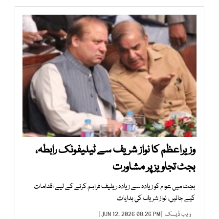
وزیراعظم کا نواز شریف سے ٹیلیفونک رابطہ،
بجٹ تجاویز پر مشاورت
بجٹ میں عوام کو زیادہ سے زیادہ ریلیف فراہم کرنے کے لیے اقدامات
کیے جائیں، نواز شریف کی ہدایات
ویب ڈیسک
| JUN 12, 2026 08:26 PM |