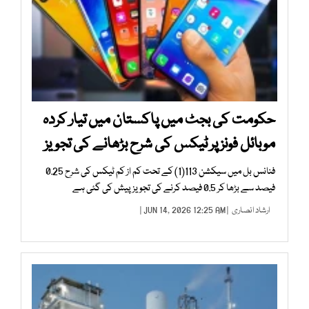
حکومت کی بجٹ میں پاکستان میں تیار کردہ
موبائل فونز پر ٹیکس کی شرح بڑھانے کی تجویز
فنانس بل میں سیکشن 113(1) کے تحت کم از کم ٹیکس کی شرح 0.25
فیصد سے بڑھا کر 0.5 فیصد کرنے کی تجویز پیش کی گئی ہے
ارشاد انصاری
| JUN 14, 2026 12:25 AM |