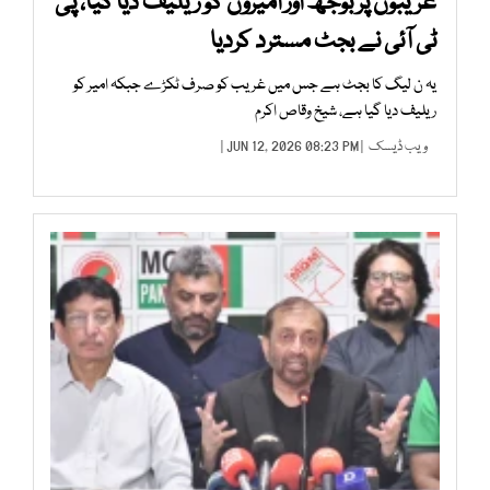
غریبوں پر بوجھ اور امیروں کو ریلیف دیا گیا، پی
ٹی آئی نے بجٹ مسترد کردیا
یہ ن لیگ کا بجٹ ہے جس میں غریب کو صرف ٹکڑے جبکہ امیر کو
ریلیف دیا گیا ہے، شیخ وقاص اکرم
ویب ڈیسک
| JUN 12, 2026 08:23 PM |