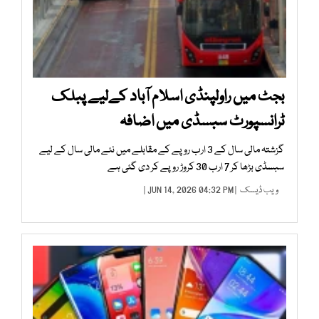
بجٹ میں راولپنڈی اسلام آباد کےلیے پبلک
ٹرانسپورٹ سبسڈی میں اضافہ
گزشتہ مالی سال کے 3 ارب روپے کے مقابلے میں نئے مالی سال کے لیے
سبسڈی بڑھا کر 7 ارب 30 کروڑ روپے کر دی گئی ہے
ویب ڈیسک
| JUN 14, 2026 04:32 PM |