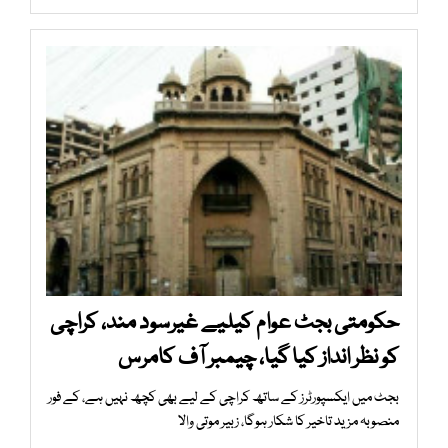
حکومتی بجٹ عوام کیلیے غیرسود مند، کراچی
کو نظر انداز کیا گیا، چیمبر آف کامرس
بجٹ میں ایکسپورٹرز کے ساتھ کراچی کے لیے بھی کچھ نہیں ہے، کے فور
منصوبہ مزید تاخیر کا شکار ہوگا، زبیر موتی والا