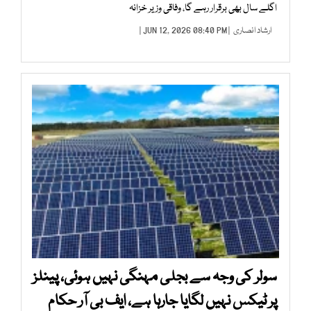
اگلے سال بھی برقرار رہے گا، وفاقی وزیر خزانہ
ارشاد انصاری
| JUN 12, 2026 08:40 PM |
سولر کی وجہ سے بجلی مہنگی نہیں ہوئی، پینلز
پر ٹیکس نہیں لگایا جارہا ہے، ایف بی آر حکام