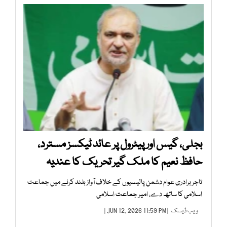
بجلی، گیس اور پیٹرول پر عائد ٹیکسز مسترد،
حافظ نعیم کا ملک گیر تحریک کا عندیہ
تاجر برادری عوام دشمن پالیسیوں کے خلاف آواز بلند کرنے میں جماعت
اسلامی کا ساتھ دے، امیر جماعت اسلامی
ویب ڈیسک
| JUN 12, 2026 11:59 PM |