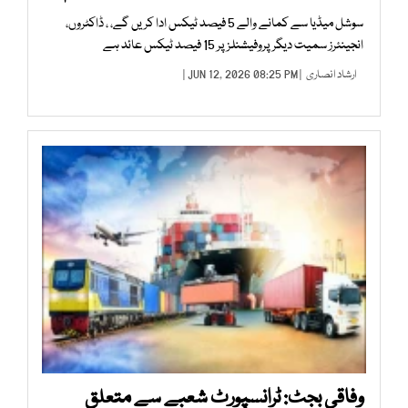
سوشل میڈیا سے کمانے والے 5 فیصد ٹیکس ادا کریں گے، ، ڈاکٹروں،
انجینئرز سمیت دیگر پروفیشنلز پر 15 فیصد ٹیکس عائد ہے
ارشاد انصاری
| JUN 12, 2026 08:25 PM |
وفاقی بجٹ: ٹرانسپورٹ شعبے سے متعلق