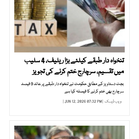
تنخواہ دار طبقے کیلئے بڑا ریلیف، 4 سلیب
میں تقسیم، سرچارج ختم کرنے کی تجویز
بجٹ دستاویز کے مطابق حکومت نے تنخواہ دار طبقے پر عائد 9 فیصد
سرچارج بھی ختم کرنے کا فیصلہ کیا ہے
ویب ڈیسک
| JUN 12, 2026 07:32 PM |