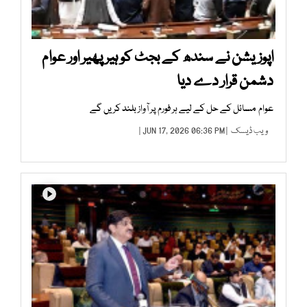
اپوزیشن نے سندھ کے بجٹ کو ہیر پھیر اور عوام
دشمن قرار دے دیا
عوام مسائل کے حل کے لیے ہر فورم پر آواز بلند کریں گے
ویب ڈیسک
| JUN 17, 2026 06:36 PM |