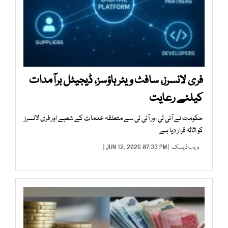
فری لانسرز، سافٹ ویئر ہاؤسز، ڈیجیٹل برآمدات
کیلئے رعایت
حکومت نے آئی ٹی اور آئی ٹی سے متعلقہ خدمات کے شعبے اور فری لانسرز
کو اثاثہ قرار دیا ہے
ویب ڈیسک
| JUN 12, 2026 07:33 PM |