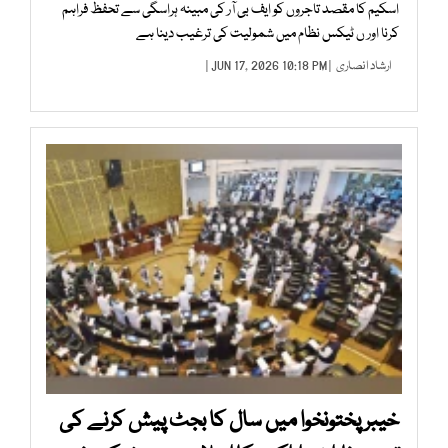
اسکیم کا مقصد تاجروں کو ایف بی آر کی مبینہ ہراسگی سے تحفظ فراہم
کرنا اور ں ٹیکس نظام میں شمولیت کی ترغیب دینا ہے
ارشاد انصاری
| JUN 17, 2026 10:18 PM |
خیبرپختونخوا میں سال کا بجٹ پیش کرنے کی