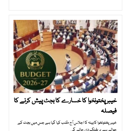
خیبرپختونخوا کا خسارے کا بجٹ پیش کرنے کا
فیصلہ
خیبرپختونخوا کابینہ کا اجلاس آج طلب کیا گیا ہے جس میں بجٹ کے
حوالے سے بریفنگ دی جائے گی