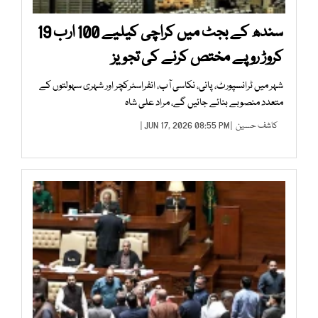
سندھ کے بجٹ میں کراچی کیلیے 100 ارب 19
کروڑ روپے مختص کرنے کی تجویز
شہر میں ٹرانسپورٹ، پانی، نکاسی آب، انفراسٹرکچر اور شہری سہولتوں کے
متعدد منصوبے بنائے جائیں گے، مراد علی شاہ
کاشف حسین
| JUN 17, 2026 08:55 PM |