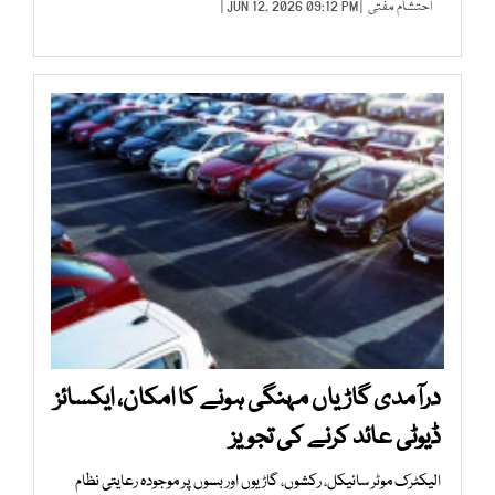
احتشام مفتی
| JUN 12, 2026 09:12 PM |
درآمدی گاڑیاں مہنگی ہونے کا امکان، ایکسائز
ڈیوٹی عائد کرنے کی تجویز
الیکٹرک موٹر سائیکل، رکشوں، گاڑیوں اور بسوں پر موجودہ رعایتی نظام