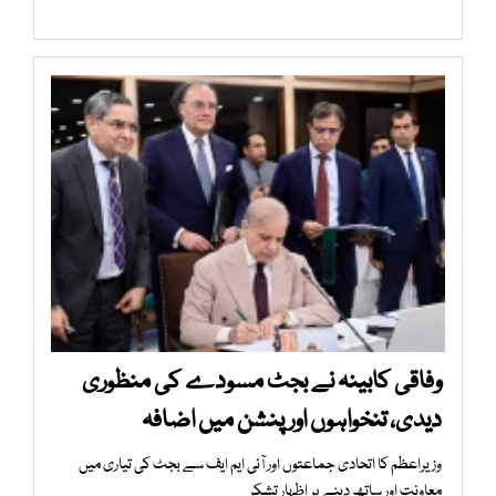
وفاقی کابینہ نے بجٹ مسودے کی منظوری
دیدی، تنخواہوں اور پنشن میں اضافہ
وزیراعظم کا اتحادی جماعتوں اور آئی ایم ایف سے بجٹ کی تیاری میں
معاونت اور ساتھ دینے پر اظہار تشکر