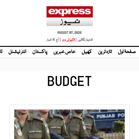
AUGUST 07, 2026
اشتہار لگائیں |
| آج کا اخبار
صفحۂ اول
تازہ ترین
کھیل
خاص خبریں
پاکستان
انٹر نیشنل
ٹا
BUDGET