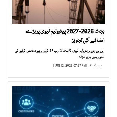
بجٹ 2026-2027 پیٹرولیم لیوی پر بڑے
اضافے کی تجویز
ایل پی جی پر پٹرولیم لیوی کا ہدف 3 ارب 45 کروڑ روپے مختص کرنے کی
تجویز ہے، وزیر خزانہ
ویب ڈیسک
| JUN 12, 2026 07:37 PM |