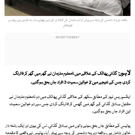
واقعہ دیرینہ دشمنی کی وجہ سے پیش آیا اور ملزمان کی گرفتاری کے لیے چھاپے مارے جارہے ہیں، پولیس
فوٹو:فائل
لاہور:
گڈانی پھاٹک کے علاقے میں نامعلوم ملزمان نے گھر میں گھر کر فائرنگ
کردی جس کے نتیجے میں 2 خواتین سمیت 3 افراد جاں بحق ہوگئے۔
ایکسپریس نیوز کے مطابق سکھر کے علاقے گڈانی پھاٹک میں دو نامعلوم ملزمان نے
مقتول صادق گڈانی کے گھر میں گھس کر فائرنگ کردی جس سے دو خواتین سمیت
تین افراد جاں بحق ہوگئے۔
پولیس کے مطابق جاں بحق ہونے والوں میں صادق گڈانی، اس کی بیوی اور ایک رشتہ دار
خاتون شامل ہیں۔ واقعہ دیرینہ دشمنی کی وجہ سے پیش آیا۔ پولیس نے واقعے کا مقدمہ