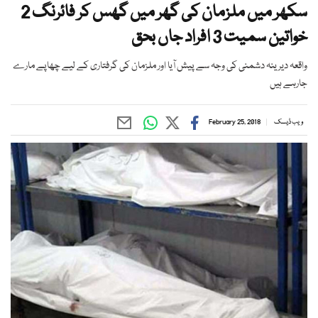
سکھر میں ملزمان کی گھر میں گھس کر فائرنگ 2
خواتین سمیت 3 افراد جاں بحق
واقعہ دیرینہ دشمنی کی وجہ سے پیش آیا اور ملزمان کی گرفتاری کے لیے چھاپے مارے
جارہے ہیں
ویب ڈیسک
February 25, 2018