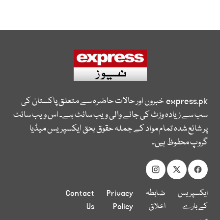
express.pk
خبروں اور حالات حاضرہ سے متعلق پاکستان کی
سب سے زیادہ وزٹ کی جانے والی ویب سائٹ ہے۔ اس ویب سائٹ
پر شائع شدہ تمام مواد کے جملہ حقوق بحق ایکسپریس میڈیا
گروپ محفوظ ہیں۔
ایکسپریس
ضابطہ
Privacy
Contact
کے بارے
اخلاق
Policy
Us