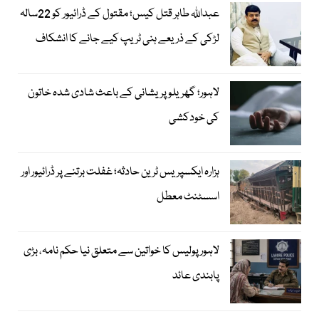
عبداللہ طاہر قتل کیس؛ مقتول کے ڈرائیور کو 22سالہ
لڑکی کے ذریعے ہنی ٹریپ کیے جانے کا انشکاف
لاہور؛ گھریلو پریشانی کے باعث شادی شدہ خاتون
کی خودکشی
ہزارہ ایکسپریس ٹرین حادثہ؛ غفلت برتنے پر ڈرائیور اور
اسسٹنٹ معطل
لاہور پولیس کا خواتین سے متعلق نیا حکم نامہ، بڑی
پابندی عائد