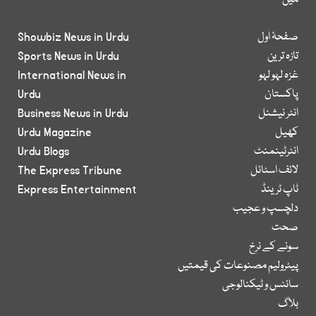
میں
صفحۂ اول
Showbiz News in Urdu
تازہ ترین
Sports News in Urdu
غزہ لہو لہو
International News in
پاکستان
Urdu
انٹر نیشنل
Business News in Urdu
کھیل
Urdu Magazine
انٹرٹینمنٹ
Urdu Blogs
لائف اسٹائل
The Express Tribune
ٹاپ ٹرینڈ
Express Entertainment
دلچسپ و عجیب
صحت
سونے کے نرخ
پیٹرولیم مصنوعات کی قیمتیں
سائنس و ٹیکنالوجی
بلاگ