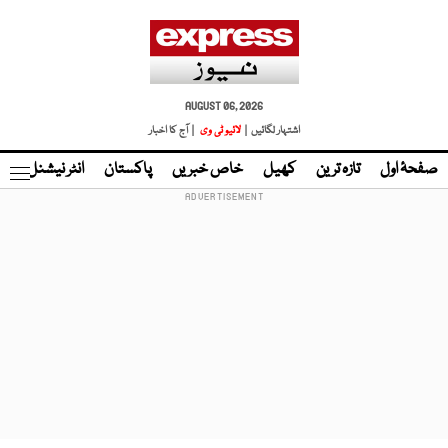
AUGUST 06, 2026
اشتہار لگائیں |
لائیو ٹی وی
| آج کا اخبار
صفحۂ اول
تازہ ترین
کھیل
خاص خبریں
پاکستان
انٹر نیشنل
ٹا