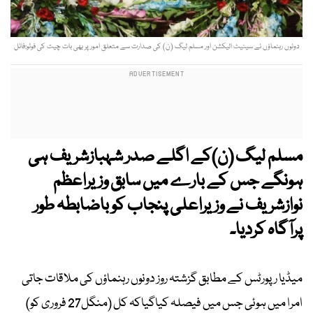
دونوں رہنماؤں نے سینیٹ الیکشن اور مسلم لیگ (ن) کی صدارت سے متعلق امور پر بھی بات چیت کی فوٹو:فائل
مسلم لیگ (ن)کے اگلے صدر شہبازشریف ہی
ہونگے جس کے بارے میں سابق وزیراعظم
نوازشریف نے وزیراعلی پنجاب کو باضابطہ طور
پرآگاہ کردیا۔
میڈیا رپورٹس کے مطابق گزشتہ روز دونوں رہنماؤں کی ملاقات جاتی
امرا میں ہوئی جس میں فیصلہ کیاگیاکہ کل (منگل27 فروری کو)