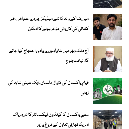
میر رضا کے والد کا نئے میڈیکل بورڈ پر اعتراض، قبر
کشائی کی کارروائی مؤخر ہونے کا امکان
آج ملک بھر میں شاہراہوں پر پرامن احتجاج کیا جائے
گا، لیاقت بلوچ
قیامِ پاکستان کی لازوال داستان، ایک عینی شاہد کی
زبانی
سفیرِ پاکستان کا کیلڈرون ٹیکسٹائلز کا دورہ، پاک
امریکا تجارتی تعاون کے فروغ پر زور