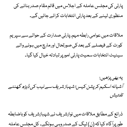
پارٹی کی مجلس عاملہ کے اجلاس میں قائم مقام صدر بنانے کی
منظوری لینے کے بعد پارٹی انتخابات کرائے جائیں گے۔
ملاقات میں عوامی رابطہ مہم، پارٹی صدارت کے حوالے سے سپریم
کورٹ کے فیصلے کے بعدکی صورتحال اور مارچ میں ہونے والے
سینیٹ انتخابات سمیت پارٹی امور پر تبادلہ خیال کیا گیا۔
یہ بھی پڑھیں:
آشیانہ اسکیم کرپشن کیس؛ شہباز شریف سے نیب کی ڈیڑھ گھنٹے
تفتیش
ذرائع کے مطابق ملاقات میں نوازشریف نے شہبازشریف کو باضابطہ
طورپرآگاہ کیاکہ (ن) لیگ کے صدر وہی ہونگے۔ کل مجلس عاملہ