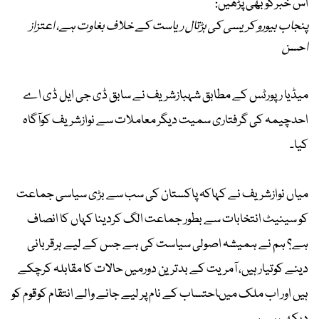
اس خبرکوبھی پڑھیں:
پنجاب بیورو کریسی کی ہڑتال ریاست کے خلاف بغاوت ہے، اعتزاز
احسن
میڈیا رپورٹس کے مطابق شہبازشریف نے سابق ڈی جی ایل ڈی اے
احدچیمہ کی گرفتاری سمیت دیگر معاملات سے نوازشریف کوآگاہ
کیا۔
میاں نوازشریف نے کہاکہ پاکستان کی سب سے بڑی سیاسی جماعت
کو سینیٹ انتخابات سے بطور جماعت الگ کردینا کہاں کا انصاف
ہے؟ ہم نے ہمیشہ اصولی سیاست کی ہے جس کے لیے ہرقر بانی
دینے کوتیار ہیں، آمریت کے بدترین دورمیں حالات کا مقابلہ کرچکے
ہیں اور اب ملک میںاحتساب کے نام پر لیے جانے والے انتقام کوقوم کو