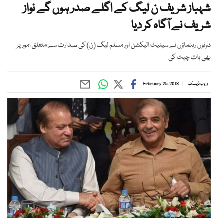
شہباز شریف ن لیگ کے اگلے صدر ہوں گے نواز
شریف نے آگاہ کر دیا
دونوں رہنماؤں نے سینیٹ الیکشن اور مسلم لیگ (ن) کی صدارت سے متعلق امور پر
بھی بات چیت کی
ویب ڈیسک
February 25, 2018