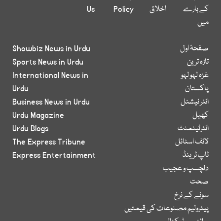
کے بارے
اخلاق
Policy
Us
میں
صفحۂ اول
Showbiz News in Urdu
تازہ ترین
Sports News in Urdu
غزہ لہو لہو
International News in
پاکستان
Urdu
انٹر نیشنل
Business News in Urdu
کھیل
Urdu Magazine
انٹرٹینمنٹ
Urdu Blogs
لائف اسٹائل
The Express Tribune
ٹاپ ٹرینڈ
Express Entertainment
دلچسپ و عجیب
صحت
سونے کے نرخ
پیٹرولیم مصنوعات کی قیمتیں