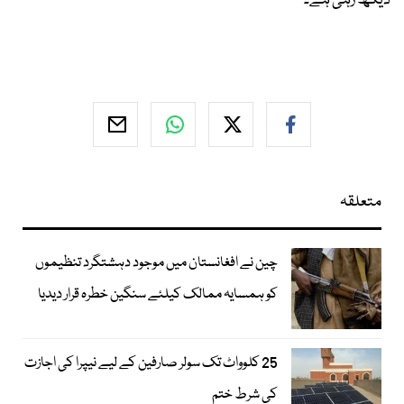
دیکھ رہی ہے۔
متعلقہ
چین نے افغانستان میں موجود دہشتگرد تنظیموں
کو ہمسایہ ممالک کیلئے سنگین خطرہ قرار دیدیا
25 کلوواٹ تک سولر صارفین کے لیے نیپرا کی اجازت
کی شرط ختم