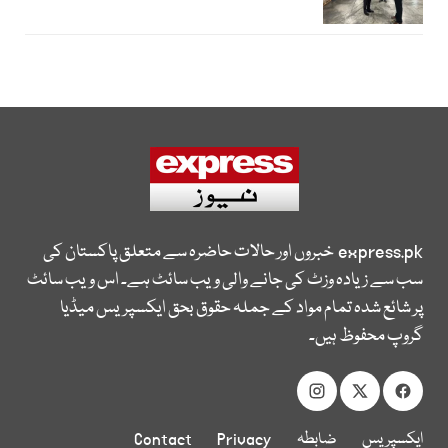
express.pk
خبروں اور حالات حاضرہ سے متعلق پاکستان کی
سب سے زیادہ وزٹ کی جانے والی ویب سائٹ ہے۔ اس ویب سائٹ
پر شائع شدہ تمام مواد کے جملہ حقوق بحق ایکسپریس میڈیا
گروپ محفوظ ہیں۔
ایکسپریس
ضابطہ
Privacy
Contact