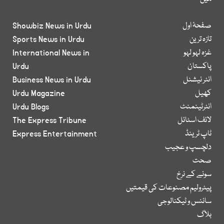
صفحۂ اول
Showbiz News in Urdu
تازہ ترین
Sports News in Urdu
غزہ لہو لہو
International News in
پاکستان
Urdu
انٹر نیشنل
Business News in Urdu
کھیل
Urdu Magazine
انٹرٹینمنٹ
Urdu Blogs
لائف اسٹائل
The Express Tribune
ٹاپ ٹرینڈ
Express Entertainment
دلچسپ و عجیب
صحت
سونے کے نرخ
پیٹرولیم مصنوعات کی قیمتیں
سائنس و ٹیکنالوجی
بلاگ