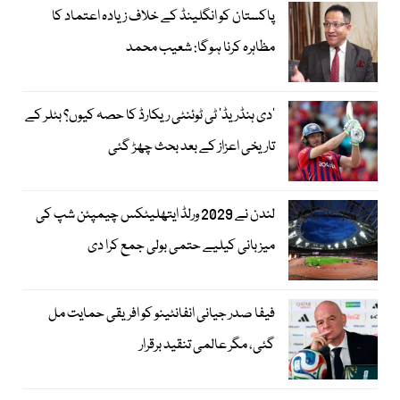
پاکستان کو انگلینڈ کے خلاف زیادہ اعتماد کا
مظاہرہ کرنا ہوگا: شعیب محمد
’دی ہنڈریڈ‘ ٹی ٹوئنٹی ریکارڈ کا حصہ کیوں؟ بٹلر کے
تاریخی اعزاز کے بعد بحث چھڑ گئی
لندن نے 2029 ورلڈ ایتھلیٹکس چیمپئن شپ کی
میزبانی کیلیے حتمی بولی جمع کرا دی
فیفا صدر جیانی انفانٹینو کو افریقی حمایت مل
گئی، مگر عالمی تنقید برقرار