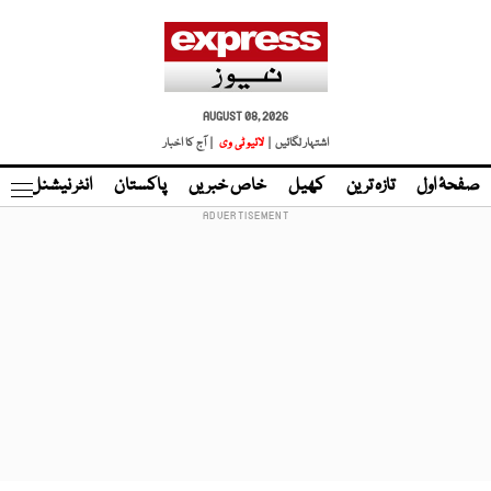
AUGUST 08, 2026
اشتہار لگائیں |
لائیو ٹی وی
| آج کا اخبار
صفحۂ اول
تازہ ترین
کھیل
خاص خبریں
پاکستان
انٹر نیشنل
ٹا