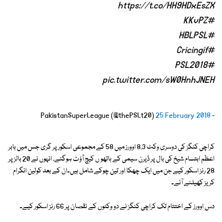
https://t.co/HH9HDxEsZX
#KKvPZ
#HBLPSL
#Cricingif
#PSL2018
pic.twitter.com/sW0HnhJNEH
25 February 2018
- PakistanSuperLeague (@thePSLt20)
کراچی کنگز کی دوسری وکٹ 8.3 اوورز میں 58 کے مجموعی اسکور پر گری جس میں بابر
اعظم ابتسام شیخ کی بال پر ڈیرن سیمی کے ہاتھو ں کیچ آؤٹ ہوگئے، انہوں نے 20 بالز پر
28 رنز اسکور کیے جن میں ایک چھکا اور تین چوکے شامل ہیں۔ان کے بعد کولین انگرام
کریز کھیلنے آئے۔
دس اوورز کے اختتام تک کراچی کنگز نے دو وکٹوں کے نقصان پر 66 رنز اسکور کیے۔