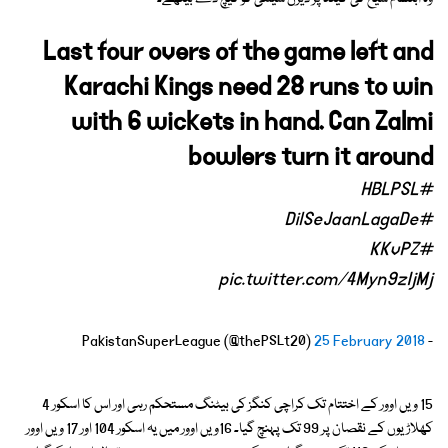
Last four overs of the game left and
Karachi Kings need 28 runs to win
with 6 wickets in hand. Can Zalmi
bowlers turn it around
#HBLPSL
#DilSeJaanLagaDe
#KKvPZ
pic.twitter.com/4Myn9zIjMj
25 February 2018
- PakistanSuperLeague (@thePSLt20)
15 ویں اوور کے اختتام تک کراچی کنگز کی بیٹنگ مستحکم رہی اور اس کا اسکور 4
کھلاڑیوں کے نقصان پر 99 تک پہنچ گیا۔ 16ویں اوور میں یہ اسکور 104 اور 17 ویں اوور