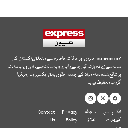
express.pk
خبروں اور حالات حاضرہ سے متعلق پاکستان کی
سب سے زیادہ وزٹ کی جانے والی ویب سائٹ ہے۔ اس ویب سائٹ
پر شائع شدہ تمام مواد کے جملہ حقوق بحق ایکسپریس میڈیا
گروپ محفوظ ہیں۔
ایکسپریس
ضابطہ
Privacy
Contact
کے بارے
اخلاق
Policy
Us
میں