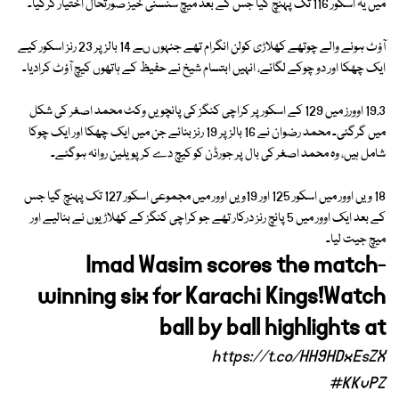
میں یہ اسکور 116 تک پہنچ گیا جس کے بعد میچ سنسنی خیز صورتحال اختیار کرگیا۔
آؤٹ ہونے والے چوتھے کھلاڑی کولن انگرام تھے جنہوں ںے 14 بالز پر 23 رنز اسکور کیے
ایک چھکا اور دو چوکے لگائے، انہیں ابتسام شیخ نے حفیظ کے ہاتھوں کیچ آؤٹ کرادیا۔
19.3 اوورز میں 129 کے اسکور پر کراچی کنگز کی پانچویں وکٹ محمد اصغر کی شکل
میں گرگئی۔ محمد رضوان نے 16 بالز پر 19 رنز بنائے جن میں ایک چھکا اور ایک چوکا
شامل ہیں، وہ محمد اصغر کی بال پر جورڈن کو کیچ دے کر پویلین روانہ ہوگئے۔
18 ویں اوور میں اسکور 125 اور 19ویں اوور میں مجموعی اسکور 127 تک پہنچ گیا جس
کے بعد ایک اوور میں 5 پانچ رنز درکار تھے جو کراچی کنگز کے کھلاڑیوں نے بنالیے اور
میچ جیت لیا۔
Imad Wasim scores the match-
winning six for Karachi Kings!Watch
ball by ball highlights at
https://t.co/HH9HDxEsZX
#KKvPZ