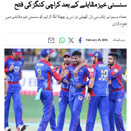
سنسنی خیز مقابلے کے بعد کراچی کنگز کی فتح
عماد وسیم نے ایک ہی بال کھیلی اور اس پر چھکا لگا کر ٹیم کو سنسنی خیز مقابلے میں
فتح دلادی
ویب ڈیسک
February 25, 2018