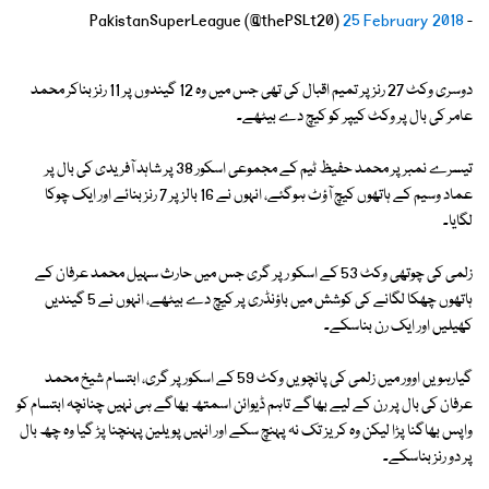
25 February 2018
- PakistanSuperLeague (@thePSLt20)
دوسری وکٹ 27 رنز پر تمیم اقبال کی تھی جس میں وہ 12 گیندوں پر 11 رنز بناکر محمد
عامر کی بال پر وکٹ کیپر کو کیچ دے بیٹھے۔
تیسرے نمبر پر محمد حفیظ ٹیم کے مجموعی اسکور 38 پر شاہد آفریدی کی بال پر
عماد وسیم کے ہاتھوں کیچ آؤٹ ہوگئے، انہوں نے 16 بالز پر 7 رنز بنائے اور ایک چوکا
لگایا۔
زلمی کی چوتھی وکٹ 53 کے اسکو ر پر گری جس میں حارث سہیل محمد عرفان کے
ہاتھوں چھکا لگانے کی کوشش میں باؤنڈری پر کیچ دے بیٹھے، انہوں نے 5 گیندیں
کھیلیں اور ایک رن بناسکے۔
گیارہویں اوور میں زلمی کی پانچویں وکٹ 59 کے اسکور پر گری، ابتسام شیخ محمد
عرفان کی بال پر رن کے لیے بھاگے تاہم ڈیوائن اسمتھ بھاگے ہی نہیں چنانچہ ابتسام کو
واپس بھاگنا پڑا لیکن وہ کریز تک نہ پہنچ سکے اور انہیں پویلین پہنچنا پڑ گیا وہ چھ بال
پر دو رنز بناسکے۔