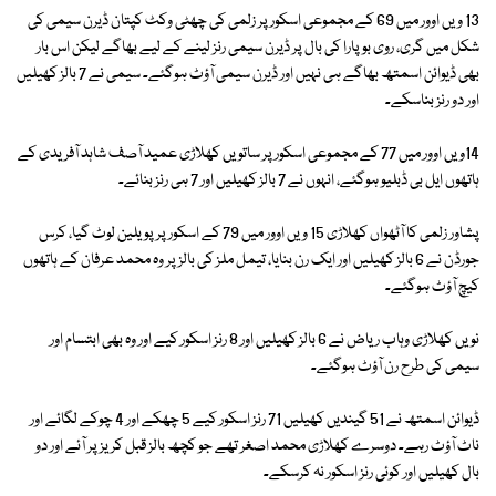
13 ویں اوور میں 69 کے مجموعی اسکور پر زلمی کی چھٹی وکٹ کپتان ڈیرن سیمی کی
شکل میں گری، روی بوپارا کی بال پر ڈیرن سیمی رنز لینے کے لیے بھاگے لیکن اس بار
بھی ڈیوائن اسمتھ بھاگے ہی نہیں اور ڈیرن سیمی آؤٹ ہوگئے۔ سیمی نے 7 بالز کھیلیں
اور دو رنز بناسکے۔
14ویں اوور میں 77 کے مجموعی اسکور پر ساتویں کھلاڑی عمید آصف شاہد آفریدی کے
ہاتھوں ایل بی ڈبلیو ہوگئے، انہوں نے 7 بالز کھیلیں اور 7 ہی رنز بنائے۔
پشاور زلمی کا آٹھواں کھلاڑی 15 ویں اوور میں 79 کے اسکور پر پویلین لوٹ گیا، کرس
جورڈن نے 6 بالز کھیلیں اور ایک رن بنایا، تیمل ملز کی بالز پر وہ محمد عرفان کے ہاتھوں
کیچ آؤٹ ہوگئے۔
نویں کھلاڑی وہاب ریاض نے 6 بالز کھیلیں اور 8 رنز اسکور کیے اور وہ بھی ابتسام اور
سیمی کی طرح رن آؤٹ ہوگئے۔
ڈیوائن اسمتھ نے 51 گیندیں کھیلیں 71 رنز اسکور کیے 5 چھکے اور 4 چوکے لگائے اور
ناٹ آؤٹ رہے۔ دوسرے کھلاڑی محمد اصغر تھے جو کچھ بالز قبل کریز پر آئے اور دو
بال کھیلیں اور کوئی رنز اسکور نہ کرسکے۔