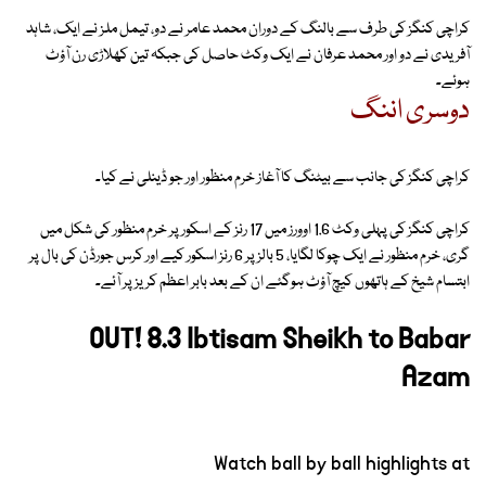
کراچی کنگز کی طرف سے بالنگ کے دوران محمد عامر نے دو، تیمل ملز نے ایک، شاہد
آفریدی نے دو اور محمد عرفان نے ایک وکٹ حاصل کی جبکہ تین کھلاڑی رن آؤٹ
ہوئے۔
دوسری اننگ
کراچی کنگز کی جانب سے بیٹنگ کا آغاز خرم منظور اور جو ڈینلی نے کیا۔
کراچی کنگز کی پہلی وکٹ 1.6 اوورز میں 17 رنز کے اسکور پر خرم منظور کی شکل میں
گری، خرم منظور نے ایک چوکا لگایا، 5 بالز پر 6 رنز اسکور کیے اور کرس جورڈن کی بال پر
ابتسام شیخ کے ہاتھوں کیچ آؤٹ ہوگئے ان کے بعد بابر اعظم کریز پر آئے۔
OUT! 8.3 Ibtisam Sheikh to Babar
Azam
Watch ball by ball highlights at