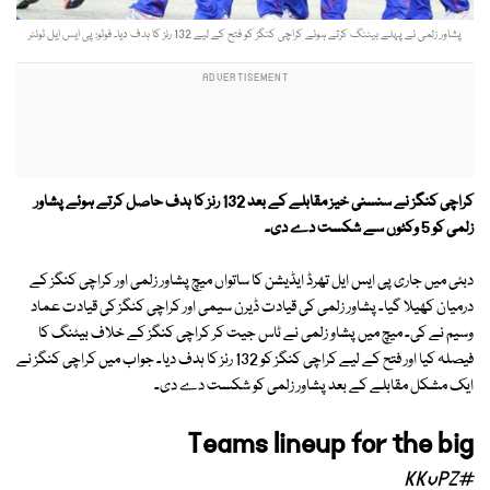
پشاور زلمی نے پہلے بیٹنگ کرتے ہوئے کراچی کنگز کو فتح کے لیے 132 رنز کا ہدف دیا۔ فوٹو: پی ایس ایل ٹوئٹر
کراچی کنگز نے سنسنی خیز مقابلے کے بعد
132 رنز کا ہدف حاصل کرتے ہوئے پشاور
زلمی کو 5 وکٹوں سے شکست دے دی۔
دبئی میں جاری پی ایس ایل تھرڈ ایڈیشن کا ساتواں میچ پشاور زلمی اور کراچی کنگز کے
درمیان کھیلا گیا۔ پشاور زلمی کی قیادت ڈیرن سیمی اور کراچی کنگز کی قیادت عماد
وسیم نے کی۔ میچ میں پشاو زلمی نے ٹاس جیت کر کراچی کنگز کے خلاف بیٹنگ کا
فیصلہ کیا اور فتح کے لیے کراچی کنگز کو 132 رنز کا ہدف دیا۔ جواب میں کراچی کنگز نے
ایک مشکل مقابلے کے بعد پشاور زلمی کو شکست دے دی۔
Teams lineup for the big
#KKvPZ