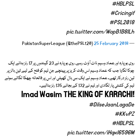
#HBLPSL
#Cricingif
#PSL2018
pic.twitter.com/WopB1B8ILh
25 February 2018
— PakistanSuperLeague (@thePSLt20)
روی بوپارہ اور عماد وسیم ناٹ آؤٹ رہے، روی بوپارہ نے 23 گیندوں پر 17 رنز بنائے ایک
چوکا لگایا جب کہ عماد وسیم اس وقت کریز پر پہنچے جن ٹیم کو فتح کے لیے تین بالز پر
تین رنز درکار تھے۔ عماد وسیم نے ایک ہی بال کھیلی اور اس پر فاتحانہ چھکا لگاتے ہوئے
ٹیم کی کشتی پار لگادی اور ٹیم نے 132 کے بجائے 135 رنز بنالیے۔
Imad Wasim THE KING OF KARACHI!
#DilseJaanLagaDe
#KKvPZ
#HBLPSL
pic.twitter.com/iHqxI6596M