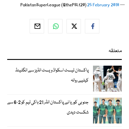
25 February 2018
— PakistanSuperLeague (@thePSLt20)
متعلقہ
پاکستان ٹیسٹ اسکواڈ ویسٹ انڈیز سے انگلینڈ
کیلیے روانہ
جنوبی کوریا نے پاکستان انڈر 21 ہاکی ٹیم کو 2-6 سے
شکست دیدی