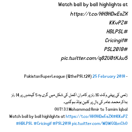
Watch ball by ball highlights at
https://t.co/HH9HDxEsZX
#KKvPZ
#HBLPSL
#Cricingif
#PSL2018
pic.twitter.com/q82U0tXJw5
25 February 2018
- PakistanSuperLeague (@thePSLt20)
زلمی کی پہلی وکٹ 16 رنز پر کامران اکمل کی شکل میں گری وہ 5 گیندوں پر 14 رنز
بناکر محمد عامر کی بال پر کلین بولڈ ہوگئے۔
OUT! 3.1 Mohammad Amir to Tamim Iqbal
Watch ball by ball highlights at
https://t.co/HH9HDxEsZX
#KKvPZ
#HBLPSL
#Cricingif
#PSL2018
pic.twitter.com/WDWGQbnChO