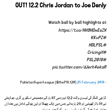
OUT! 12.2 Chris Jordan to Joe Denly
Watch ball by ball highlights at
https://t.co/HH9HDxEsZX
#KKvPZ
#HBLPSL
#Cricingif
#PSL2018
pic.twitter.com/dJerh4ekaR
25 February 2018
- PakistanSuperLeague (@thePSLt20)
کراچی کنگز کی تیسری وکٹ 12.2 اوورز میں 87 رنز کے مجموعی اسکور پر گری، جو ڈینلی
نے 39 بالز کھیلیں اور 29 رنز بنائے جس میں ایک چھکا اور تین چوکے شامل ہیں بعدازاں
وہ ابتسام شیخ کی گیند پر ڈیرن سیمی کو کیچ دے بیٹھے۔