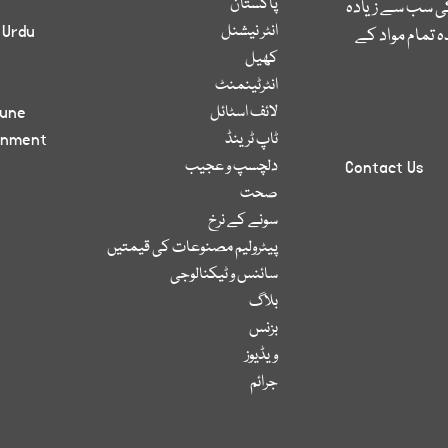
پاکستان
کی سب سے زیادہ
انٹر نیشنل
 Urdu
 تمام مواد کے
کھیل
انٹرٹینمنٹ
لائف اسٹائل
bune
ٹاپ ٹرینڈ
inment
دلچسپ و عجیب
Contact Us
صحت
سونے کے نرخ
پیٹرولیم مصنوعات کی قیمتیں
سائنس و ٹیکنالوجی
بلاگ
بزنس
ویڈیوز
جرائم