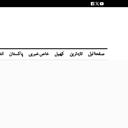
صفحۂ اول
تازہ ترین
کھیل
خاص خبریں
پاکستان
انٹ