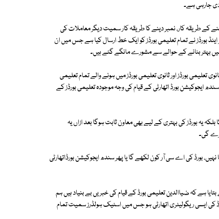
دی جارہی ہے۔
ینے کے طریقہ کار، نمبر دینے کا طریقہ کار سمیت دیگر معاملات کی
اینڈ بورڈز نے تمام تعلیمی بورڈز کو ایک خط ارسال کیا ہے جس میں ان
ر میں بہتر بنانے کے حوالے سے مشورے مانگے گئے ہیں۔
 ثانوی تعلیمی بورڈز اور ثانوی تعلیمی بورڈز میں ہونے والے تمام تعلیمی
دھ ایجوکیشن بورڈ اتھارٹی کے قیام کی وجہ موجودہ تعلیمی بورڈز کے
بلکہ یہ بورڈز کی بہتری کے لیے بھی معاون ثابت ہوگا بعد ازاں یہ
کرے گی۔
ا نہیں، بورڈ کی اے سی آر کون لکھے گا یا پھر سندھ ایجوکیشن بورڈاتھارٹی
ا ہے کہ ضیاالدین تعلیمی بورڈ کے قیام کی خبریں بے بنیاد ہیں ہم
بورڈ کی ایسی ریگولیٹری اتھارٹی ہو جس میں اسٹیک ہولڈرز سمیت تمام