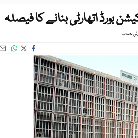
یشن بورڈ اتھارٹی بنانے کا فیصلہ
رٹی نصاب