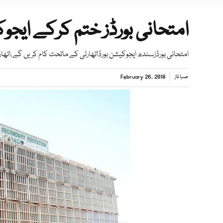
امتحانی بورڈز ختم کرکے ایجوک
امتحانی بورڈزسندھ ایجوکیشن بورڈاتھارٹی کے ماتحت کام کریں گے،اتھا
صبا ناز
February 26, 2018