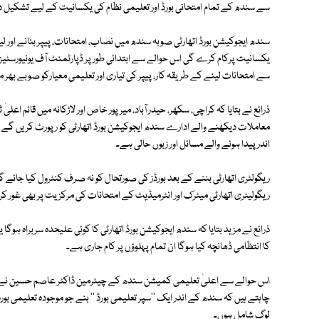
سے سندھ کے تمام امتحانی بورڈ اور تعلیمی نظام کی یکسانیت کے لیے تشکیل 
سندھ ایجوکیشن بورڈ اتھارٹی صوبہ سندھ میں نصاب، امتحانات، پیپر بنانے اور ل
یکسانیت پرکام کرے گی اس حوالے سے ابتدائی طور پر ڈپارٹمنٹ آف یونیورسٹیز 
سے امتحانات لینے کے طریقہ کار، پیپر کی تیاری اور تعلیمی معیارکو صوبے بھ
ذرائع نے بتایا کہ کراچی، سکھر، حیدر آباد، میر پور خاص اور لاڑکانہ میں قائم اعلیٰ
معاملات دیکھنے والے ادارے سندھ ایجوکیشن بورڈ اتھارٹی کو رپورٹ کریں گے سن
اندر پیدا ہونے والے مسائل اور زبوں حالی ہے۔
ریگولٹری اتھارٹی بننے کے بعد بورڈز کی صورتحال کو نہ صرف کنٹرول کیا جائے گا 
ریگولیٹری اتھارٹی میٹرک اور انٹرمیڈیٹ کے امتحانات کی مرکزیت پر بھی غور 
ذرائع نے مزید بتایا کہ سندھ ایجوکیشن بورڈ اتھارٹی کا کوئی علیحدہ سربراہ ہوگا ی
کا انتظامی ڈھانچہ کیا ہوگا ان تمام پہلوؤں پر کام جاری ہے۔
اس حوالے سے اعلیٰ تعلیمی کمیشن سندھ کے چیئرمین ڈاکٹر عاصم حسین نے بتای
چاہتے ہیں کہ سندھ کے اندر ایک ''سپر تعلیمی بورڈ '' بنے جو موجودہ تعلیمی 
لوگ شامل ہوں۔