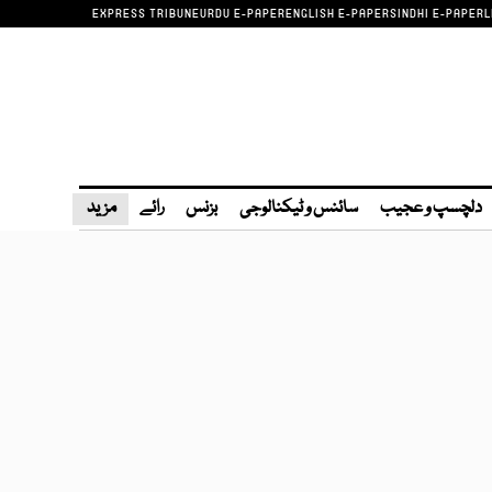
EXPRESS TRIBUNE
URDU E-PAPER
ENGLISH E-PAPER
SINDHI E-PAPER
L
دلچسپ و عجیب
سائنس و ٹیکنالوجی
بزنس
رائے
مزید