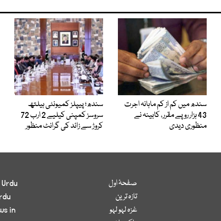
سندھ میں کم از کم ماہانہ اجرت
سندھ؛ پیپلز کمیونٹی ہیلتھ
43 ہزار روپے مقرر، کابینہ نے
سروسز کمپنی کیلیے 2 ارب 72
منظوری دیدی
کروڑ سے زائد کی گرانٹ منظور
صفحۂ اول
 Urdu
تازہ ترین
rdu
غزہ لہو لہو
ws in