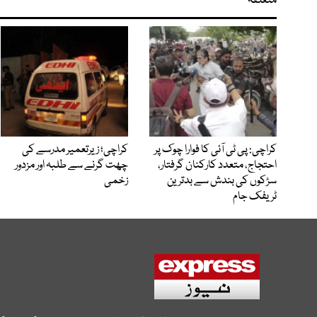
متعلقہ
کراچی: پی ٹی آئی کا فوارا چوک پر
کراچی؛ زیرتعمیر مدرسے کی
احتجاج، متعدد کارکنان گرفتار،
چھت گرنے سے طلبہ اور مزدور
سڑکوں کی بندش سے بدترین
زخمی
ٹریفک جام