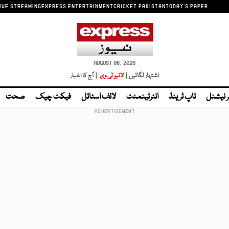
IVE STREAMING
EXPRESS ENTERTAINMENT
CRICKET PAKISTAN
TODAY'S PAPER
AUGUST 06, 2026
اشتہار لگائیں |
لائیو ٹی وی
| آج کا اخبار
ر نیشنل
ٹاپ ٹرینڈ
انٹرٹینمنٹ
لائف اسٹائل
فیکٹ چیک
صحت