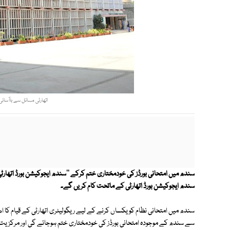
اتھارٹی مسائل سے باآسان
سندھ میں امتحانی بورڈز کی خودمختاری ختم کرکے ''سندھ ایجوکیشن بورڈ اتھارٹی
سندھ ایجوکیشن بورڈ اتھارٹی کے ماتحت کام کریں گے۔
سندھ میں امتحانی نظام کو یکساں کرنے کے لیے ریگولیٹری اتھارٹی کے قیام کا اص
سے سندھ کے موجودہ امتحانی بورڈز کی خودمختاری ختم ہوجائے گی اور مرکزیت قا