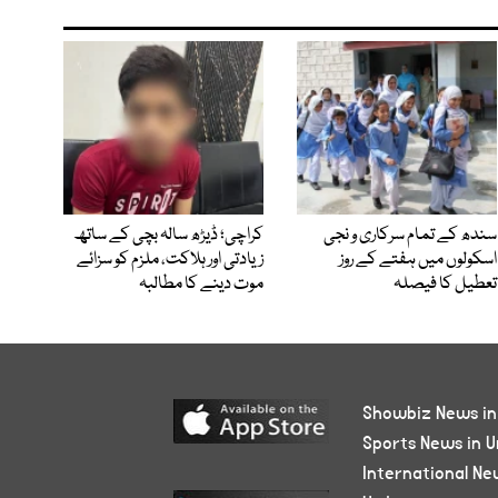
سندھ کے تمام سرکاری و نجی
کراچی؛ ڈیڑھ سالہ بچی کے ساتھ
اسکولوں میں ہفتے کے روز
زیادتی اور ہلاکت، ملزم کو سزائے
تعطیل کا فیصلہ
موت دینے کا مطالبہ
Showbiz News in
Sports News in U
International Ne