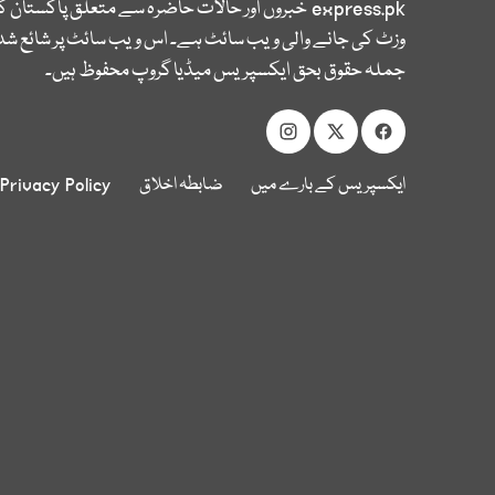
express.pk
خبروں اور حالات حاضرہ سے متعلق پاکستان 
وزٹ کی جانے والی ویب سائٹ ہے۔ اس ویب سائٹ پر شائع شدہ
جملہ حقوق بحق ایکسپریس میڈیا گروپ محفوظ ہیں۔
ایکسپریس کے بارے میں
ضابطہ اخلاق
Privacy Policy