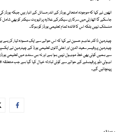
انھوں نے کہا کہ موجودہ امتحانی بورڈز کے اندر مسائل کے انبار ہیں جبکہ بورڈز 
جاسکے گا اتھارٹی میں سرکاری سیکٹرکے علاوہ پرائیویٹ سیکٹر کو بھی شامل کی
منسلک نہیں بلکہ اس کا فائدہ تمام تعلیمی بورڈز کو ہوگا۔
چیئرمین ڈاکٹر عاصم حسین نے کہا کہ اس حوالے سے ایک مسودہ تیار کررہے ہی
چیئرمین پروفیسر سعید الدین اور اعلیٰ ثانوی تعلیمی بورڈ کے چیئرمین نے ایکسپری
سے ہمیں کوئی بھی خط موصول نہیں ہوا ہے اور نہ ہی سندھ میں تعلیمی بورڈز او
اصولی طور پرفیصلے کے حوالے سے کوئی تبادلہ خیال کیا گیا ہے جب متعلقہ ا
پہنچائیں گے۔