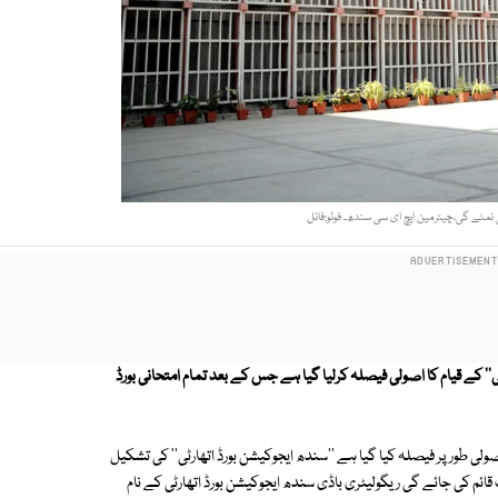
ی نمٹے گی،چیئرمین ایچ ای سی سندھ۔ فوٹو:فائل
'' کے قیام کا اصولی فیصلہ کرلیا گیا ہے جس کے بعد تمام امتحانی بورڈ
ولی طور پر فیصلہ کیا گیا ہے ''سندھ ایجوکیشن بورڈ اتھارٹی'' کی تشکیل
ئم کی جائے گی ریگولیٹری باڈی سندھ ایجوکیشن بورڈ اتھارٹی کے نام