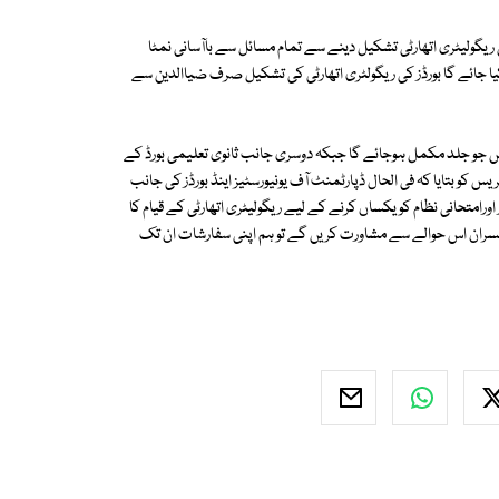
کی ریگولیٹری اتھارٹی تشکیل دینے سے تمام مسائل سے باآسانی نمٹا
ا جائے گا بورڈز کی ریگولٹری اتھارٹی کی تشکیل صرف ضیاالدین سے
ں جو جلد مکمل ہوجائے گا جبکہ دوسری جانب ثانوی تعلیمی بورڈ کے
س کو بتایا کہ فی الحال ڈپارٹمنٹ آف یونیورسٹیز اینڈ بورڈز کی جانب
رامتحانی نظام کو یکساں کرنے کے لیے ریگولیٹری اتھارٹی کے قیام کا
فسران اس حوالے سے مشاورت کریں گے تو ہم اپنی سفارشات ان تک