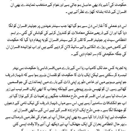
حکومت کی آشیر باد بھی حاصل ہو جاتی ہے اور عوام کے منتخب نمایندے بھی ان
افسران کے شانہ بشانہ کھڑے نظر آتے ہیں ۔
اس دو عملی کا آغاز اس دن سے ہو گیا تھا جب سینئر عہدوں پر جونیئر افسران کو لگا
دیا گیا اور ان کے ذریعے ملکی معاملات کو کنٹرول کرنے کی کوشش کی گئی ۔ ہر اہم
انتظامی سیٹ پر جونیئر افسر کا تقرر کر کے سینئر افسران کویہ پیغام دیا گیا کہ حکومت
کے کاموں میں روڑے اٹکانے والے سائیڈ لائن کر دیے گئے ہیں اور اب نوزائیدہ افسران ان
کی جگہ حکومتی کام سر انجام دیں گے ۔
یہ تجربہ کس حد تک کامیاب رہا اس کے بارے میںافسر شاہی یا حکومت ہی بہتر
تبصرہ کر سکتی ہے لیکن ایک بات کا حکومت کو نقصان ضرور ہوا ہے کہ شہباز شریف
جو اپنے صوبے میں اور خاص طور پر اپنی ذات کے بارے میں ایمانداری کی جو قسمیں
کھاتے رہے، ان کو ٹھیس ضرور پہنچی ہے کیونکہ پنجاب کا ابھی ایک افسر نیب نے زیر
حراست لیا ہے اور اس افسر کو جس طرح مختلف جگہوں پر تعینات کر کے نوازا گیا اور
اب جو انکشافات سامنے آرہے ہیں، اس سے میاں شہباز شریف کی نیک نامی کے دعوؤں
کو جھٹکا لگا ہے ۔ جس طرح ایک الزام زدہ افسر کے لیے اس کے ساتھی افسران اور
حکومت نے اپنا کردار ادا کیا ہے، وہ بھی اپنی مثال آپ اور عوام کی نظر میں شرمناک ہے
۔ بہر حال انتظامی بحران کی ایک جھلک آپ نے دیکھ لی، آنے والا وقت ایسی کئی