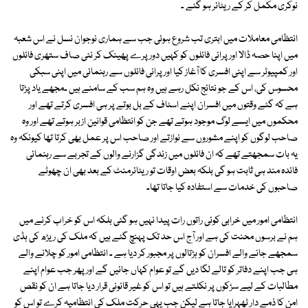
نوکری مکمل کر کے ریٹائر ہو گئے ۔
انتظامی معاملات میں ابتری تب شروع ہوئی جب سے ہماری نوجوان نسل نے اس شعبہ
میں اپنا حصہ ڈالا اور پرانی فائلوں کو کہیں دور پرے پھینک کر نئی صاف ستھری فائلوں
اور کمپیوٹر سے اپنی افسری کا آغاز کیا اور پرانی فائلوں سے رہنمائی میں اپنی سبکی
محسوس کی، اس کے جو نتائج نکل رہے ہیں وہ ہم سب کے سامنے ہیں ۔مجھے یاد پڑتا
ہے کہ گئے وقتوں میں افسران اپنے اسٹاف کے بل بوتے پر ہی افسری کرتے تھے اور
محکموں میں ایسے لوگ موجود ہوتے تھے جن کو انتظامی قوانین ازبر ہوتے تھے اور وہ
صاحب لوگوں کو اپنے مشوروں سے نوازتے اور صاحب اس پر عمل بھی کرتا تھا کیونکہ وہ
یہ بات سمجھتے تھے کہ ان فائلوں میں زندگی گزارنے والوں کے تجربے سے رہنمائی
فائدہ مند ہی ثابت ہو گی بلکہ بعض اوقات تو ریٹائرمنٹ کے بعد بھی ان چھوٹے
صاحبوں کی خدمات سے استفادہ کیا جاتا تھا۔
انتظامی امور میں خرابی کوئی راتوں رات پیدا نہیں ہو گئی بلکہ اس کو خراب کرنے میں
ہم نے برسوں محنت کی ہے اور آج اس حد تک پہنچ گئے ہیں کہ ملک کی ریڑھ کی ہڈی
سمجھے جانے والے افسران کو ہڑتالوں پر مجبور کر دیا ہے ۔ انتظامی امور کو چلانے والے
ہی جب اپنے دفاتر کو تالے لگا دیں گے تو عوام کہاں جائیں گے اور پھر جب عوام اپنے
مطالبات کے لیے سڑکوں پر نکلتے ہیں تو اس کو غیر قانونی قرار دیا جاتا ہے ان کو نقص
امن کا ذمے دار ٹھہرایا جاتا ہے لیکن جب یہی حرکت ملک کی انتظامیہ کرے تو اس کو