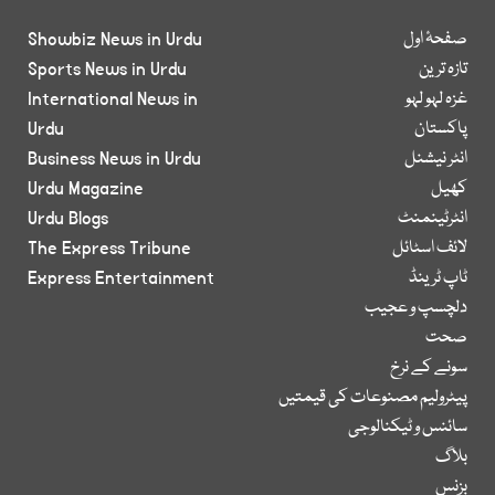
صفحۂ اول
Showbiz News in Urdu
تازہ ترین
Sports News in Urdu
غزہ لہو لہو
International News in
پاکستان
Urdu
انٹر نیشنل
Business News in Urdu
کھیل
Urdu Magazine
انٹرٹینمنٹ
Urdu Blogs
لائف اسٹائل
The Express Tribune
ٹاپ ٹرینڈ
Express Entertainment
دلچسپ و عجیب
صحت
سونے کے نرخ
پیٹرولیم مصنوعات کی قیمتیں
سائنس و ٹیکنالوجی
بلاگ
بزنس