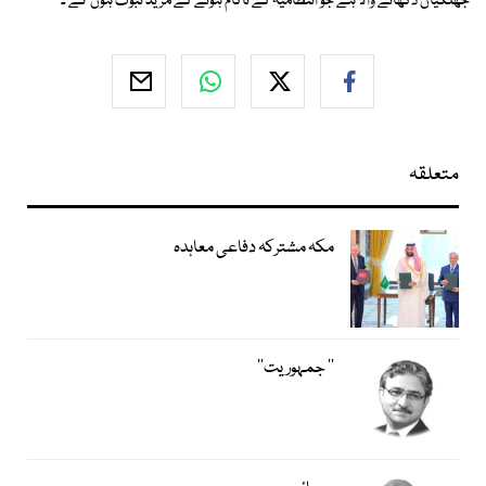
جھلکیاں دکھانے والا ہے جو انتظامیہ کے ناکام ہونے کے مز ید ثبوت ہوں گے ۔
متعلقہ
مکہ مشترکہ دفاعی معاہدہ
’’ جمہوریت‘‘