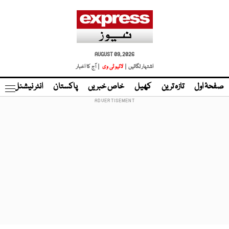
AUGUST 09, 2026
اشتہار لگائیں |
لائیو ٹی وی
| آج کا اخبار
صفحۂ اول
تازہ ترین
کھیل
خاص خبریں
پاکستان
انٹر نیشنل
ٹا