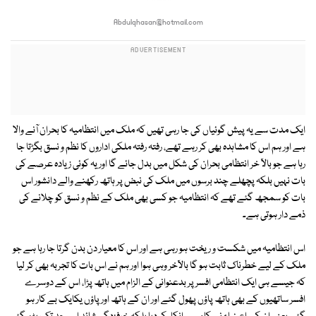
Abdulqhasan@hotmail.com
ایک مدت سے یہ پیش گوئیاں کی جا رہی تھیں کہ ملک میں انتظامیہ کا بحران آنے والا
ہے اور ہم اس کا مشاہدہ بھی کر رہے تھے، رفتہ رفتہ ملکی اداروں کا نظم و نسق بگڑتا جا
رہا ہے جو بالآ خر انتظامی بحران کی شکل میں بدل جائے گا اور یہ کوئی زیادہ عرصے کی
بات نہیں بلکہ پچھلے چند برسوں میں ملک کی نبض پر ہاتھ رکھنے والے دانشور اس
بات کو سمجھ گئے تھے کہ انتظامیہ جو کسی بھی ملک کے نظم و نسق کو چلانے کی
ذمے دار ہوتی ہے۔
اس انتظامیہ میں شکست و ریخت ہو رہی ہے اور اس کا معیار دن بدن گرتا جا رہا ہے جو
ملک کے لیے خطرناک ثابت ہو گا بالآخر وہی ہوا اور ہم نے اس بات کا تجربہ بھی کر لیا
کہ جیسے ہی ایک انتظامی افسر پر بدعنوانی کے الزام میں ہاتھ پڑا، اس کے دوسرے
افسر ساتھیوں کے بھی ہاتھ پاؤں پھول گئے اور ان کے ہاتھ اور پاؤں یکایک بے کار ہو