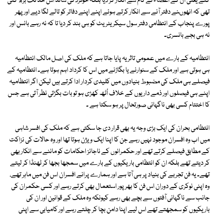
گئے یعنی ان کے اعضاء نے کام سے انکار کر دیا بلکہ خوفزدگی شائد اس حد تک بڑھ گئی
تھی کہ انھوںنے دفتر آنے سے انکار کرتے ہوئے اپنے اپنے دفاتر کو تالے لگا دیے اور پھر
پورے پنجاب کے انتظامی دفتر سول سیکریٹریٹ کو ہی بند کر دیا تا کہ نہ رہے بانس اور
نہ ہی بجے بانسری۔
انتظامیہ کے بارے میں عمومی تاثر یہ پایا جاتا ہے کہ ملک کی اصل مالک انتظامیہ
ہی ہوتی ہے اور ملک کے سنوارنے یا بگاڑنے میں اس کا کرداد اہم ہوتا ہے۔ انتظامیہ کے
فیصلے ہی ملک کی مضبوط بنیادوں میں کلیدی کردار ادا کرتے ہیں لیکن اگر انتظامیہ
اپنے ہی فیصلوں اور ذمے داریوں کے خلاف اُٹھ کھڑی ہو تو بات بگڑتی نظر آتی ہے جس
کا اختتام کسی بھی ناگہانی صورتحال پر ہو سکتا ہے ۔
انتظامی بحران کی ایک بڑی وجہ یہ بھی قرار دی جا سکتی ہے کہ ملک کی افسر شاہی
میں اب وہ افسران موجود نہیں رہے جن کا اپنا ایک ویژن ہوتا تھا اور وہ حالات کی نزاکت
کے مطابق فیصلے کرتے تھے اور حکمرانوں کے ناجائز احکامات کو ماننے سے انکار بھی
کر دیتے تھے بلکہ ان کو انتظامی باریکیوں کے بارے میں سمجھا بجھا کر ٹھنڈا کر لیتے
تھے۔ یہ فن تجربے کی بنیاد پر ہی آتا ہے اور ہمارے پرانے افسران اس فن میں ماہر تھے،
وہ اپنی نوکری کے دوران اس فن کا بھر پور استعمال بھی کرتے رہے اور کسی حکمران کی
جانب سے ناگہانی آفتوں سے بچے بھی رہے کیونکہ وہ ملک کے قوانین اور ان کی
باریکیوں کو سمجھتے تھے اس لیے اپنا دامن بچا کر چلتے رہے اور کامیابی سے اپنی