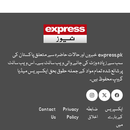
express.pk
خبروں اور حالات حاضرہ سے متعلق پاکستان کی
سب سے زیادہ وزٹ کی جانے والی ویب سائٹ ہے۔ اس ویب سائٹ
پر شائع شدہ تمام مواد کے جملہ حقوق بحق ایکسپریس میڈیا
گروپ محفوظ ہیں۔
ایکسپریس
ضابطہ
Privacy
Contact
کے بارے
اخلاق
Policy
Us
میں