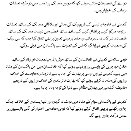
دورے کی تفصیلات بتاتے ہوئے کہا کہ دونوں ممالک ہر شعبے میں دو طرفہ تعلقات
بڑھانے کے خواہاں ہیں۔
کمیٹی نے خارجہ پالیسی کے فریم ورک کی بحالی اورعلاقائی ممالک کے ساتھ تعلقات
پر توجہ مرکوز کرنے پر اتفاق کرنے کے ساتھ ساتھ خطے میں دوست ممالک کے ساتھ
اقتصادی شراکت داری بڑھانے اور مفاد پر مبنی تعاون پر بھی اتفاق کیا جب کہ سی پیک
کی اہمیت کو بھی دہرایا گیا کہ اس کے ثمرات سے پاکستان میں ترقی ہوگی۔
قومی سلامتی کمیٹی نے افغانستان کے ساتھ موثر بارڈر مینمجنٹ اور وقار کے ساتھ
افغان مہاجرین کی واپسی پر زور دیتے ہوئے کہا کہ افغانستان میں امن پاکستان کے مفاد
میں ہے۔ کمیٹی نے ایل او سی پر بھارت کی جانب سے فائربندی معاہدے کی خلاف
ورزیوں کی مذمت کرتے ہوئے کہا کہ بھارت فائر بندی کی خلاف ورزیوں کے ذریعے
مقبوضہ کشمیر میں بھارتی مظالم سے دنیا کی توجہ ہٹانا چاہتا ہے۔
کمیٹی نے پاکستانی عوام کے مفاد میں دہشت گردی اور انتہا پسندی کے خلاف جنگ
جاری رکھنے پر بھی اتفاق کرتے ہوئے کہا کہ قومی مفاد میں اختیار کی گئی پالیسیوں پر
عمل درآمد جاری رہے گا۔