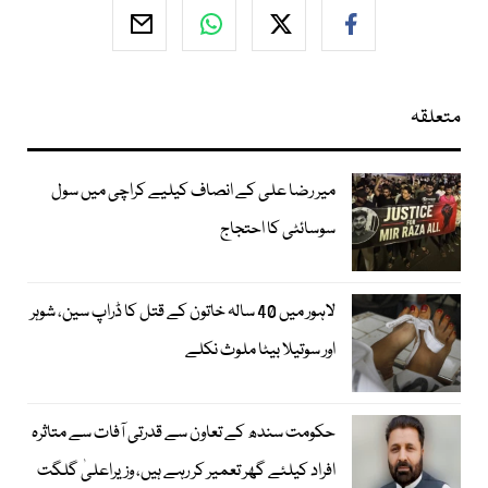
متعلقہ
میر رضا علی کے انصاف کیلیے کراچی میں سول
سوسائٹی کا احتجاج
لاہور میں 40 سالہ خاتون کے قتل کا ڈراپ سین، شوہر
اور سوتیلا بیٹا ملوث نکلے
حکومت سندھ کے تعاون سے قدرتی آفات سے متاثرہ
افراد کیلئے گھر تعمیر کر رہے ہیں، وزیراعلیٰ گلگت