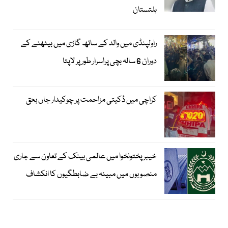
بلتستان
راولپنڈی میں والد کے ساتھ گاڑی میں بیٹھنے کے
دوران 6 سالہ بچی پراسرار طور پر لاپتا
کراچی میں ڈکیتی مزاحمت پر چوکیدار جاں بحق
خیبرپختونخوا میں عالمی بینک کے تعاون سے جاری
منصوبوں میں مبینہ بے ضابطگیوں کا انکشاف