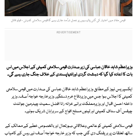
قومی مفاد میں اختیار کی گئی پالیسیوں پر عمل درآمد جاری رہے گا،قومی سلامتی کمیٹی - فوٹو: فائل
وزیراعظم شاہد خاقان عباسی کی زیر صدارت قومی سلامتی کمیٹی کے اجلاس میں اس
بات کا اعادہ کیا گیا کہ دہشت گردی اورانتہاپسندی کے خلاف جنگ جاری رہے گی۔
ایکسپریس نیوز کے مطابق وزیراعظم شاہد خاقان عباسی کی صدارت میں قومی سلامتی
کمیٹی کا اجلاس ہوا جس میں وزیردفاع خرم دستگیر، وزیرخارجہ خواجہ آصف، وزیر
داخلہ احسن اقبال اور وزیرمملکت برائے خزانہ رانا افضل سمیت چیئرمین جوائنٹ
چیفس آف سٹاف کمیٹی اور تینوں مسلح افواج کے سربراہان شریک ہوئے۔
قومی سلامتی کمیٹی کو عالمی وعلاقائی صورتحال اور بالخصوص خطے کے ممالک کے
ساتھ تعلقات پر بریفنگ دی گئی جب کہ وزیر خارجہ خواجہ آصف نے روس کے کامیاب