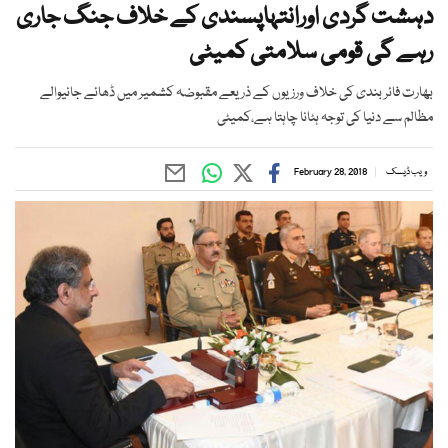
دہشت گردی اورانتہاپسندی کے خلاف جنگ جاری
رہے گی قومی سلامتی کمیٹی
بھارت فائر بندی کی خلاف ورزیوں کے ذریعے مقبوضہ کشمیر میں ڈھائے جانیوالے
مظالم سے دنیا کی توجہ ہٹانا چاہتا ہے،کمیٹی
ویب ڈیسک
February 28, 2018