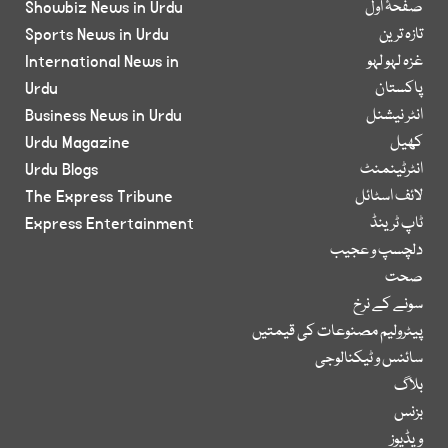
صفحۂ اول
Showbiz News in Urdu
تازہ ترین
Sports News in Urdu
غزہ لہو لہو
International News in
پاکستان
Urdu
انٹر نیشنل
Business News in Urdu
کھیل
Urdu Magazine
انٹرٹینمنٹ
Urdu Blogs
لائف اسٹائل
The Express Tribune
ٹاپ ٹرینڈ
Express Entertainment
دلچسپ و عجیب
صحت
سونے کے نرخ
پیٹرولیم مصنوعات کی قیمتیں
سائنس و ٹیکنالوجی
بلاگ
بزنس
ویڈیوز