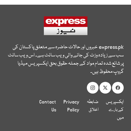
express.pk
خبروں اور حالات حاضرہ سے متعلق پاکستان کی
سب سے زیادہ وزٹ کی جانے والی ویب سائٹ ہے۔ اس ویب سائٹ
پر شائع شدہ تمام مواد کے جملہ حقوق بحق ایکسپریس میڈیا
گروپ محفوظ ہیں۔
ایکسپریس
ضابطہ
Privacy
Contact
کے بارے
اخلاق
Policy
Us
میں