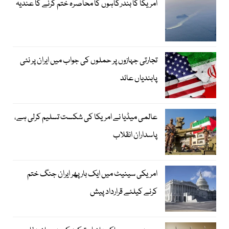
امریکا کا بندرگاہوں کا محاصرہ ختم کرنے کا عندیہ
تجارتی جہازوں پر حملوں کی جواب میں ایران پر نئی
پابندیاں عائد
عالمی میڈیا نے امریکا کی شکست تسلیم کرلی ہے،
پاسداران انقلاب
امریکی سینیٹ میں ایک بار پھر ایران جنگ ختم
کرنے کیلئے قرارداد پیش