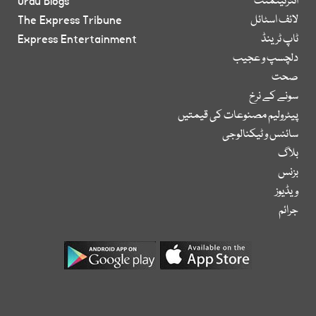
انٹرٹینمنٹ
Urdu Blogs
لائف اسٹائل
The Express Tribune
ٹاپ ٹرینڈ
Express Entertainment
دلچسپ و عجیب
صحت
سونے کے نرخ
پیٹرولیم مصنوعات کی قیمتیں
سائنس و ٹیکنالوجی
بلاگ
بزنس
ویڈیوز
جرائم