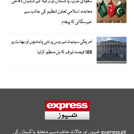
سعودی عرب، پاکستان اور ترکیہ کے درمیان دفاعی
معاہدہ، اسلامی تعاون تنظیم کی جانب سے
خیرسگالی کا پیغام
امریکی سینیٹ نے روس پر نئی پابندیوں اور بھارت پر
100 فیصد ٹیرف کا بل منظور کرلیا
express.pk
خبروں اور حالات حاضرہ سے متعلق پاکستان کی