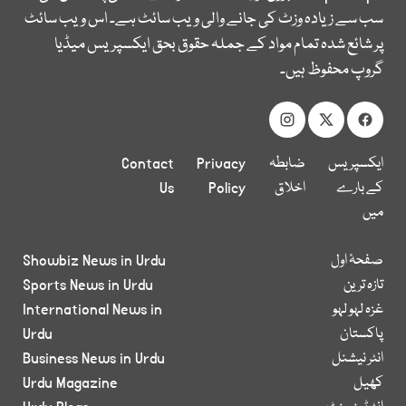
سب سے زیادہ وزٹ کی جانے والی ویب سائٹ ہے۔ اس ویب سائٹ
پر شائع شدہ تمام مواد کے جملہ حقوق بحق ایکسپریس میڈیا
گروپ محفوظ ہیں۔
ایکسپریس
ضابطہ
Privacy
Contact
کے بارے
اخلاق
Policy
Us
میں
صفحۂ اول
Showbiz News in Urdu
تازہ ترین
Sports News in Urdu
غزہ لہو لہو
International News in
پاکستان
Urdu
انٹر نیشنل
Business News in Urdu
کھیل
Urdu Magazine