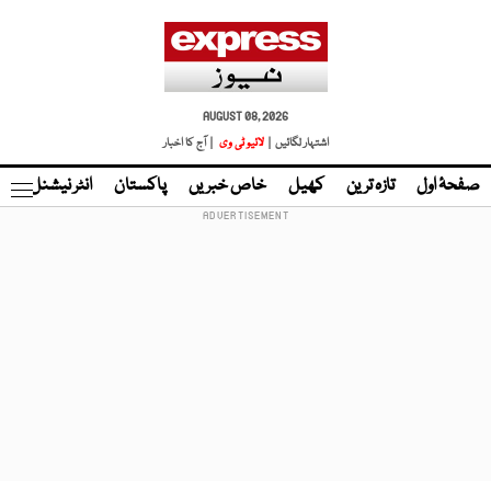
AUGUST 08, 2026
اشتہار لگائیں |
لائیو ٹی وی
| آج کا اخبار
صفحۂ اول
تازہ ترین
کھیل
خاص خبریں
پاکستان
انٹر نیشنل
ٹا