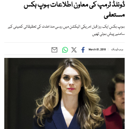
ڈونلڈ ٹرمپ کی معاون اطلاعات ہوپ ہکس
مستعفی
ہوپ ہکس ایک روز قبل امریکی الیکشن میں روسی مداخلت کی تحقیقاتی کمیٹی کے
سامنے پیش ہوئی تھیں
ویب ڈیسک
March 01, 2018