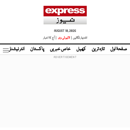
AUGUST 10, 2026
اشتہار لگائیں |
لائیو ٹی وی
| آج کا اخبار
صفحۂ اول
تازہ ترین
کھیل
خاص خبریں
پاکستان
انٹر نیشنل
ٹا