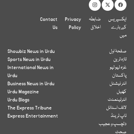
ایکسپریس
ضابطہ
Privacy
Contact
کے بارے
اخلاق
Policy
Us
میں
صفحۂ اول
Showbiz News in Urdu
تازہ ترین
Sports News in Urdu
غزہ لہو لہو
International News in
پاکستان
Urdu
انٹر نیشنل
Business News in Urdu
کھیل
Urdu Magazine
انٹرٹینمنٹ
Urdu Blogs
لائف اسٹائل
The Express Tribune
ٹاپ ٹرینڈ
Express Entertainment
دلچسپ و عجیب
صحت