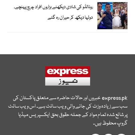
رونالڈو کی شادی دیکھنے ہزاروں افراد چرچ پہنچے،
دولہا دیکھ کر حیران رہ گئے
express.pk
خبروں اور حالات حاضرہ سے متعلق پاکستان کی
سب سے زیادہ وزٹ کی جانے والی ویب سائٹ ہے۔ اس ویب سائٹ
پر شائع شدہ تمام مواد کے جملہ حقوق بحق ایکسپریس میڈیا
گروپ محفوظ ہیں۔