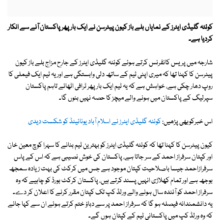
کوئٹہ گلیڈی ایٹرز کے نمایاں بلے باز کیون پیٹرسن نے ایک بار پھر پاکستان آنے سے انکار
کردیا ہے۔
شارجہ میں پریس کانفرنس کرتے ہوئے کوئٹہ گلیڈی ایٹرز کے جارح مزاج بلے باز کیون
پیٹرسن کا کہنا تھا کہ میری اپنی ٹیم کے ساتھ دلی وابستگی ہے اور یہ ٹیم ایک فیملی کا
روپ دھار چکی ہے، خواہش ہے کہ یہ ٹیم ایک بار پھر ٹرافی اٹھائے تاہم پاکستان
سپرلیگ کے پاکستان میں ہونے والے میچز کا حصہ نہیں بنوں گا۔
اس خبرکوبھی پڑھیں:
کوئٹہ گلیڈی ایٹرز نے اسلام آباد یونائیٹڈ کو شکست دیدی
کیون پیٹرسن کا کہنا تھا کہ کوئٹہ گلیڈی ایٹرز کو بہترین ٹیم بنانے کا سہرا کوچ معین خان
اور کپتان سرفراز احمد کے سر جاتا ہے، پاکستان کی خوش نصیبی ہے کہ اس کے پاس
سرفرازاحمد جیسا باصلاحیت کپتان موجود ہے جس میں کرکٹ کی بہت زیادہ سمجھ
بوجھ ہے اور تمام کھلاڑی انہیں پسند کرتے ہیں، پاکستان کرکٹ بورڈ کو چاہیے کہ وہ
سرفراز احمد کو آئندہ سال ہونے والے ورلڈ کپ تک کپتان مقرر کرنے کا اعلان کر دے۔
یہ دانشمندانہ فیصلہ ہو گا کہ سرفراز احمد پر سے دباؤ ختم کرتے ہوئے ان سے کہا جائے
کہ وہ ورلڈ کپ میں پاکستانی ٹیم کے کپتان ہوں گے۔