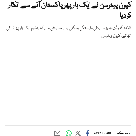
کیون پیٹرسن نے ایک بار پھر پاکستان آنے سے انکار
کردیا
کوئٹہ گلیڈی ایٹرز سے دلی وابستگی ہوگئی ہے خواہش ہے کہ یہ ٹیم ایک بار پھر ٹرافی
اٹھائے، کیون پیٹرسن
ویب ڈیسک
March 01, 2018