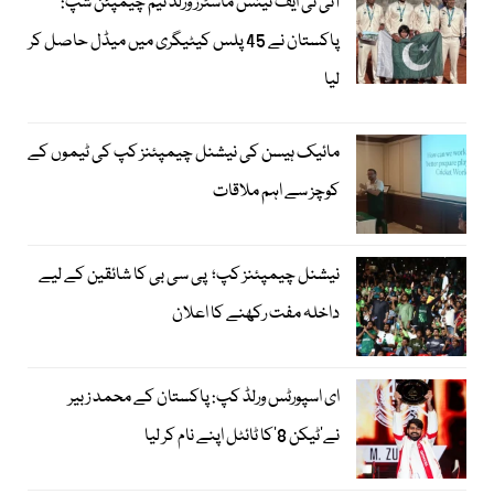
آئی ٹی ایف ٹینس ماسٹرز ورلڈ ٹیم چیمپئن شپ:
پاکستان نے 45 پلس کیٹیگری میں میڈل حاصل کر
لیا
مائیک ہیسن کی نیشنل چیمپئنز کپ کی ٹیموں کے
کوچز سے اہم ملاقات
نیشنل چیمپئنز کپ؛ پی سی بی کا شائقین کے لیے
داخلہ مفت رکھنے کا اعلان
ای اسپورٹس ورلڈ کپ: پاکستان کے محمد زبیر
نے’ٹیکن 8‘کا ٹائٹل اپنے نام کر لیا