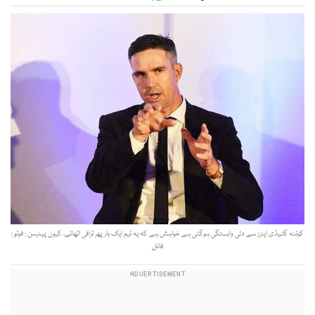
کوئٹہ گلیڈی ایٹرز سے دلی وابستگی ہوگئی ہے خواہش ہے کہ یہ ٹیم ایک بار پھر ٹرافی اٹھائے، کیون پیٹرسن : فوٹو :
فائل