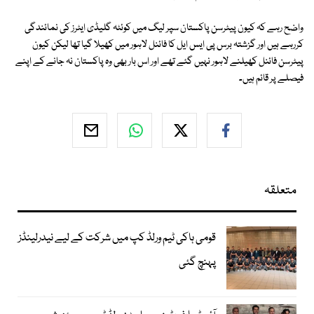
واضح رہے کہ کیون پیٹرسن پاکستان سپر لیگ میں کوئٹہ گلیڈی ایٹرز کی نمائندگی
کررہے ہیں اور گزشتہ برس پی ایس ایل کا فائنل لاہور میں کھیلا گیا تھا لیکن کیون
پیٹرسن فائنل کھیلنے لاہور نہیں گئے تھے اور اس بار بھی وہ پاکستان نہ جانے کے اپنے
فیصلے پر قائم ہیں۔
متعلقہ
قومی ہاکی ٹیم ورلڈ کپ میں شرکت کے لیے نیدرلینڈز
پہنچ گئی