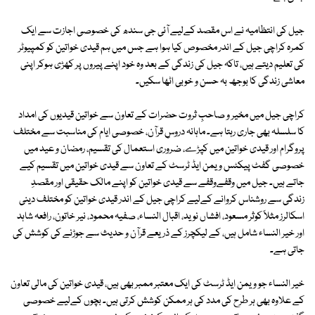
جیل کی انتظامیہ نے اس مقصد کےلیے آئی جی سندھ کی خصوصی اجازت سے ایک
کمرہ کراچی جیل کے اندر مخصوص کیا ہوا ہے جس میں ہم قیدی خواتین کو کمپیوٹر
کی تعلیم دیتے ہیں، تاکہ جیل کی زندگی کے بعد وہ خود اپنے پیروں پر کھڑی ہوکر اپنی
معاشی زندگی کا بوجھ بہ حسن و خوبی اٹھا سکیں۔
کراچی جیل میں مخیر و صاحبِ ثروت حضرات کے تعاون سے خواتین قیدیوں کی امداد
کا سلسلہ بھی جاری رہتا ہے۔ ماہانہ دروسِ قرآن، خصوصی ایام کی مناسبت سے مختلف
پروگرام اور قیدی خواتین میں کپڑے، ضروری استعمال کی تقسیم، رمضان و عید میں
خصوصی گفٹ پیکٹس ویمن ایڈ ٹرسٹ کے تعاون سے قیدی خواتین میں تقسیم کیے
جاتے ہیں۔ جیل میں وقفےوقفے سے قیدی خواتین کو اپنے مالک حقیقی اور مقصدِ
زندگی سے روشناس کروانے کےلیے کراچی جیل کے اندر قیدی خواتین کو مختلف دینی
اسکالرز مثلاً کوثر مسعود، افشاں نوید، اقبال النساء، صفیہ محمود، نیر خاتون، رافعہ شاہد
اور خیر النساء شامل ہیں، کے لیکچرز کے ذریعے قرآن و حدیث سے جوڑنے کی کوشش کی
جاتی ہے۔
خیر النساء جو ویمن ایڈ ٹرسٹ کی ایک معتبر ممبر بھی ہیں، قیدی خواتین کی مالی تعاون
کے علاوہ بھی ہر طرح کی مدد کی ہر ممکن کوشش کرتی ہیں۔ بچوں کےلیے خصوصی