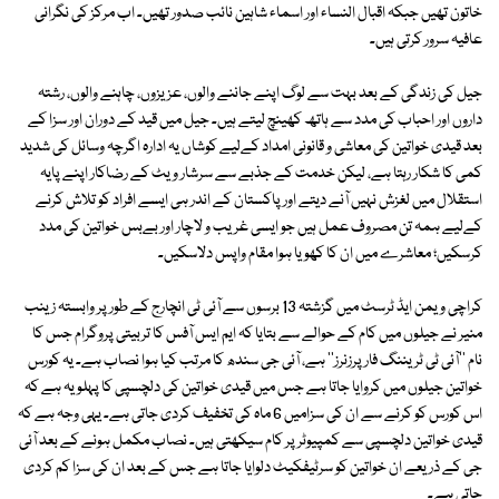
خاتون تھیں جبکہ اقبال النساء اور اسماء شاہین نائب صدور تھیں۔ اب مرکز کی نگرانی
عافیہ سرور کرتی ہیں۔
جیل کی زندگی کے بعد بہت سے لوگ اپنے جاننے والوں، عزیزوں، چاہنے والوں، رشتہ
داروں اور احباب کی مدد سے ہاتھ کھینچ لیتے ہیں۔ جیل میں قید کے دوران اور سزا کے
بعد قیدی خواتین کی معاشی و قانونی امداد کےلیے کوشاں یہ ادارہ اگرچہ وسائل کی شدید
کمی کا شکار رہتا ہے، لیکن خدمت کے جذبے سے سرشار ویٹ کے رضاکار اپنے پایہ
استقلال میں لغزش نہیں آنے دیتے اور پاکستان کے اندر ہی ایسے افراد کو تلاش کرنے
کےلیے ہمہ تن مصروف عمل ہیں جو ایسی غریب و لاچار اور بےبس خواتین کی مدد
کرسکیں؛ معاشرے میں ان کا کھویا ہوا مقام واپس دلاسکیں۔
کراچی ویمن ایڈ ٹرسٹ میں گزشتہ 13 برسوں سے آئی ٹی انچارج کے طور پر وابستہ زینب
منیر نے جیلوں میں کام کے حوالے سے بتایا کہ ایم ایس آفس کا تربیتی پروگرام جس کا
نام ''آئی ٹی ٹریننگ فار پرزنرز'' ہے، آئی جی سندھ کا مرتب کیا ہوا نصاب ہے۔ یہ کورس
خواتین جیلوں میں کروایا جاتا ہے جس میں قیدی خواتین کی دلچسپی کا پہلو یہ ہے کہ
اس کورس کو کرنے سے ان کی سزامیں 6 ماہ کی تخفیف کردی جاتی ہے۔ یہی وجہ ہے کہ
قیدی خواتین دلچسپی سے کمپیوٹر پر کام سیکھتی ہیں۔ نصاب مکمل ہونے کے بعد آئی
جی کے ذریعے ان خواتین کو سرٹیفکیٹ دلوایا جاتا ہے جس کے بعد ان کی سزا کم کردی
جاتی ہے۔