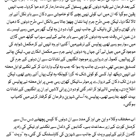
کے بعد فرحان نے بقیہ دونوں کو بھی پستول کے بٹ مار مار کر ادھ موا کردیا۔ جب انہیں
یقین ہوگیا کہ ان میں اب کوئی نہیں بچے گا تو خاموشی سے دکان سے باہر نکل آئے اور
تالا لگا دیا۔ لیکن جس طرح جرم اپنا نشان چھوڑ جاتا ہے بالکل اسی طرح دونوں کا دھیان
باہر کھڑی وکیل کی بائیک کی جانب نہیں گیا۔ دو دن وہ لوگ گھر ہی میں رہے تیسرے
دن عین اس وقت جب وہ دونوں کراچی سے باہر جانے کےلیے سہراب گوٹھ میں گاڑی
میں سوار ہو رہے تھے، پولیس کے نرغےمیں آگئے؛ اور وہ انہیں لے کر مکمل شواہد کی
موجودگی میں جیل لے آئی جہاں یہ دونوں اپنے جرم سے مکمل انکاری ہیں۔ لیکن چائے
کی پیالیوں، کموڈ، اور دروازوں پر موجود انگلیوں کے نشانات سے ان دونوں کے جرم کی
تصدیق ہورہی تھی۔ دوسری جانب یہ ہوا کہ جب وہ لوگ واردات کر کے نکلے تو اہل محلہ
نے انہیں دیکھ لیا، کسی کو کوئی شک نہ گزرا کیونکہ وہ لوگ یہاں آتے رہتے تھے۔ لیکن
دو دن تک دکان کے دروازے پر موٹر سائیکل کھڑی رہی جس پر اہل محلہ نے پولیس کو
اطلاع دی۔ پولیس تالےتوڑ کر اندر گئی تو دو دن پرانی لاشیں اور ان پر انگلیوں کے نشانات
بہت کچھ بتارہے تھے۔ پولیس بہ آسانی شہزین و فرحان کو گرفتار کرنے میں کامیاب
ہوگئی۔
اب مختلف وکلاء و این جی اوز کی مدد سے ان دونوں کا کیس پچھلے دس سال سے
کرمنل کورٹ کے زیر سماعت ہے۔ گناہوں کی دلدل سے نکلنے اور نیکی کی راہ پر
گامزن کرنے کےلیے ویٹ کی جانب سے شہزین کی کاؤنسلنگ کی گئی۔ وہ ''ویٹ'' کے