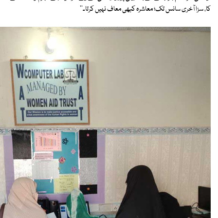
کا، سزا آخری سانس تک؛ معاشرہ کبھی معاف نہیں کرتا۔''