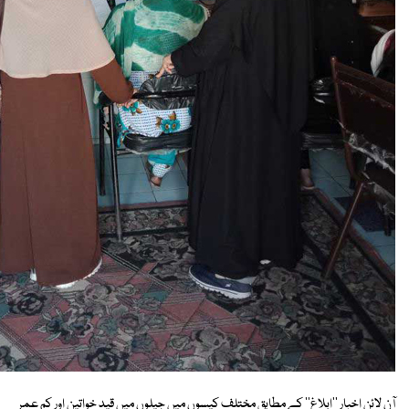
آن لائن اخبار ''ابلاغ'' کے مطابق مختلف کیسوں میں جیلوں میں قید خواتین اور کم عمر