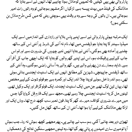
پارلر والی بھی یہی کہتیں کہ تمہیں تو ماڈل ہونا چاہیے تھا۔ انہوں نے اسے بتایا کہ
ماڈلنگ کی فیلڈ میں بہت پیسہ ہے، لڑکیاں اگر مشہور ہوجائیں تو وہ راتوں رات امیر
ہوجاتی ہیں۔ ان باتوں کی وجہ سے وہ ہر وقت یہی سوچتی رہتی کہ میں کس طرح ماڈل بن
سکتی ہوں؟
ایک مرتبہ بیوٹی پارلر والی نے اسے اپنے پاس بلایا اور رازداری کے انداز میں اسے ایک
میڈیا سینٹر کا پتا بتایا جو ڈیفنس میں تھا۔ نام نہ آنے کی شرط پر آنٹی اس کے ساتھ
چلنے پر آمادہ بھی ہوگئی۔ آنٹی نے بتایا انہیں نئے چہروں کی ضرورت ہے اور تم اس
جاب کےلیے پرفیکٹ ہو۔ اس نے اپنے گھر والوں کو بتایا کہ ایک اچھی جاب کی آفر آئی
ہے، شاید ہمارے دن پھرنے والے ہیں۔ گھر والے بہ آسانی راضی ہوگئے۔ وہ آنٹی کے
ساتھ ڈیفنس جاپہنچی۔ شہزین کے مطابق انہوں نے ایک اسٹیٹ ایجنسی بنائی ہوئی
تھی۔ ہم اندر داخل ہوئے تو پتا چلا اندر ایک اور کمرہ ہے جو فوٹو شوٹ کےلیے مختص
تھا۔ یہاں تین لوگ تھے جن میں ایک اسٹیٹ ایجنٹ، ایک فوٹوگرافر اور ایک وکیل تھے،
تینوں مل کر یہ اسٹیٹ ایجنسی چلا رہے تھے۔ مجھ سے ایک فارم فِل کروایاگیا جس
میں میرے ضروری کوائف، میرے گھر کا پتا، فون نمبر سب کچھ درج تھا۔ وہاں ایک اور
لڑکا بھی ماڈلنگ کےلیے آیا ہوا تھا۔ آنٹی ان کے ساتھ گھل مل گئیں۔
تھوڑی دیر بعد چائے آگئی، ہم سب نے چائے پی۔ پھر مجھے کچھ ہوش نہ رہا۔ جب ہوش
آیا تو میری ساری امیدوں پر پانی پھر گیا تھا۔ وہ تینوں مجھے سنگین نتائج کی دھمکیاں