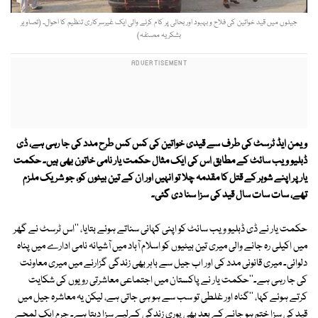
جیلوں میں قید خواتین کی فلاح و بہبود اور بحالی پر کام کرنے والی ایک غیرسرکاری تنظیم کا احوال۔ (تصاویر
بشکریہ مصنفہ)
ویمن ایڈ ٹرسٹ کی طرف سے قیدی خواتین کی کس کس طرح مدد کی جا رہی ہے، ڈی
ڈبلیو ویب سائٹ کے مطابق اس کی ایک مثال حکمت یار نامی خاتون بھی ہیں۔ حکمت
یار پر اپنے شوہر کے قتل کا مقدمہ چلا تو انہیں اور ان کے تین بیٹوں کو، جو شریک ملزم
تھے، سات سات سال قید کی سزا سنا دی گئی۔
حکمت یار نے ڈی ڈبلیو ویب سائٹ کو اپنی کہانی سناتے ہوئے بتایا، ''اس ٹرسٹ نے گھر
میں اکیلی رہ جانے والی میری تین بیٹیوں کو اسلام آباد میں آشیانہ نامی ادارے میں پناہ
دلوائی۔ میری قانونی مدد کی اور اب جیل سے باہر بھی زندگی گزارنے میں میری معاونت
کی جا رہی ہے۔''حکمت یار نے پاکستان میں اجتماعی معاشرتی رویوں کی شکایت
کرتے ہوئے کہا، ''گناہ اور غلطی تو سب سے ہو ہی جاتی ہے، لیکن یہ معاشرہ جیل میں
قید کی سزا ختم ہو جانے کے بعد بھی پوری زندگی کےلیے سزا دیتا ہے۔ جرم ایک لمحے