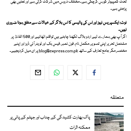
تحت کمپیوٹر کورس کرچکی ہے۔ مختلف دروس میں شرکت کرتی ہے اور نعتیں بھی
پڑھتی ہے۔
نوٹ: ایکسپریس نیوز اور اس کی پالیسی کا اس بلاگر کے خیالات سے متفق ہونا ضروری
نہیں۔
اگر آپ بھی ہمارے لیے اردو بلاگ لکھنا چاہتے ہیں تو قلم اٹھائیے اور 500 الفاظ پر
مشتمل تحریر اپنی تصویر، مکمل نام، فون نمبر، فیس بک اور ٹویٹر آئی ڈیز اور اپنے
مختصر مگر جامع تعارف کے ساتھ
blog@express.com.pk
پر ای میل کردیجیے۔
متعلقہ
پاک بھارت کشیدگی کے چناب اور جہلم کے پانی پر
ممکنہ اثرات