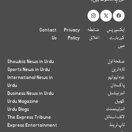
ایکسپریس
ضابطہ
Privacy
Contact
کے بارے
اخلاق
Policy
Us
میں
صفحۂ اول
Showbiz News in Urdu
تازہ ترین
Sports News in Urdu
غزہ لہو لہو
International News in
پاکستان
Urdu
انٹر نیشنل
Business News in Urdu
کھیل
Urdu Magazine
انٹرٹینمنٹ
Urdu Blogs
لائف اسٹائل
The Express Tribune
ٹاپ ٹرینڈ
Express Entertainment