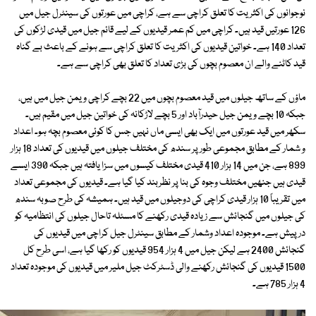
نوجوانوں کی اکثریت کا تعلق کراچی سے ہے، کراچی میں عورتوں کی سینٹرل جیل میں
126 عورتیں قید ہیں۔ کراچی میں کم عمر قیدیوں کے لیے قائم جیل میں قیدی لڑکوں کی
تعداد 140 ہے۔ خواتین قیدیوں کی اکثریت کا تعلق کراچی سے ہونے کے باعث بے گناہ
قید کاٹنے والے ان معصوم بچوں کی بڑی تعداد کا تعلق بھی کراچی سے ہے۔
ماؤں کے ساتھ جیلوں میں قید معصوم بچوں میں 22 بچے کراچی ویمن جیل میں ہیں،
جبکہ 10 بچے ویمن جیل حیدرآباد اور 5 بچے لاڑکانہ کی خواتین جیل میں مقیم ہیں۔
سکھر میں قید عورتوں میں ایک بھی ایسی ماں نہیں جس کا کوئی معصوم بچہ ہو۔ اعداد
و شمار کے مطابق مجموعی طور پر سندھ کی مختلف جیلوں میں قیدیوں کی تعداد 18 ہزار
899 ہے، جن میں 14 ہزار 410 قیدی مختلف کیسوں میں سزا یافتہ ہیں جبکہ 390 ایسے
قیدی ہیں جنھیں مختلف وجوہ کی بنا پر نظربند کیا گیا ہے۔ قیدیوں کی مجموعی تعداد
میں تقریباً 10 ہزار قیدی کراچی کی دوجیلوں میں قید ہیں۔ ہمیشہ کی طرح صوبہ سندھ
کی جیلوں میں گنجائش سے زیادہ قیدی رکھنے کا مسئلہ تاحال جیلوں کی انتظامیہ کو
درپیش ہے۔ موجودہ اعداد وشمار کے مطابق سینٹرل جیل کراچی میں قیدیوں کی
گنجائش 2400 ہے لیکن جیل میں 4 ہزار 954 قیدیوں کو رکھا گیا ہے، اسی طرح کل
1500 قیدیوں کی گنجائش رکھنے والی ڈسٹرکٹ جیل ملیر میں قیدیوں کی موجودہ تعداد
4 ہزار 785 ہے۔