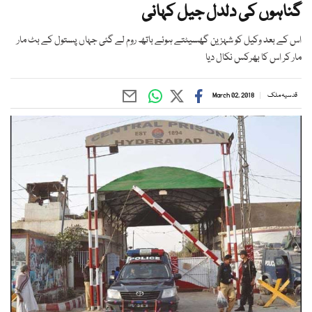
گناہوں کی دلدل جیل کہانی
اس کے بعد وکیل کو شہزین گھسیٹتے ہوئے باتھ روم لے گئی جہاں پستول کے بٹ مار
مار کر اس کا بھرکس نکال دیا
قدسیہ ملک
March 02, 2018