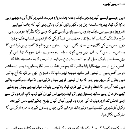
دے رہے تھے۔
میں جیسے تیسے گھر پہنچی۔ ایک ہفتہ بعد دوبارہ میرے نمبر پر کال آئی، مجھے وہیں
بلایا گیا تھا۔ پھر یہ سلسلہ چل پڑا۔ گھر والوں کو کیا بتاتی، یہی کہا کہ جاب کےلیے
انٹرویوز ہورہے ہیں۔ ایک بار وہاں سے واپس آرہی تھی کہ وہی لڑکا نظر آیا جو میری ہی
طرح ماڈلنگ کےلیے آیا ہوا تھا۔ مجھے اس نے آفر کی کہ آؤ تمہیں اسٹاپ تک چھوڑ
دوں۔ میں اس کی گاڑی میں بیٹھ گئی۔ اس سے باتوں میں پتا چلا کہ وہ یہیں ڈیفنس کا
رہائشی ہے۔ اس کے ساتھ بھی وہی کچھ ہوا ہے جو میرے ساتھ ہوچکا تھا۔ اس کو
بھی مسلسل بلیک میل کیا جاتا ہے۔ شہزین اور فرحان نے مل کر یہ منصوبہ بنایا کہ
کسی طرح ان سے چھٹکارا پایا جائے تاکہ ہم اس عذاب سے نکل سکیں۔ دوسرے ہفتے
دونوں آفس میں ان تینوں کے ساتھ موجود تھے۔ اچانک شہزین اٹھی اور کہا کہ آج چائے
میں بناؤں گی۔ پھر وہی ہوا کہ وہ ان تینوں کو بے ہوش کرنے میں کامیاب ہوگئے۔ چائے
میں نشہ آور دوا کا انتظام فرحان نے کردیا تھا۔ وہ تینوں بلیک میلر نیم بے ہوش ہوچکے
تھے۔ فرحان اپنے ساتھ پستول بھی لایا تھا۔ پہلے اس نے ان کے لیپ ٹاپ اور موبائل سے
اپنی فحش تصاویر ڈیلیٹ کی جو وہ پتا نہیں کہاں کہاں بھیج چکے تھے۔ اس کے بعد
وکیل کو شہزین گھسیٹتے ہوئے باتھ روم لے گئی جہاں پستول کے بٹ مار مار کر اس کا
بھرکس نکال دیا۔
اس کا منہ کموڈ کی طرف کردیا تاکہ چیخوں کی آواز سے اہل محلہ چوکنا نہ ہوجائیں۔ اس