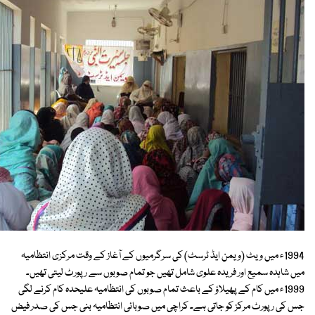
1994ء میں ویٹ (ویمن ایڈ ٹرسٹ) کی سرگرمیوں کے آغاز کے وقت مرکزی انتظامیہ
میں شاہدہ سمیع اور فریدہ علوی شامل تھیں جو تمام صوبوں سے رپورٹ لیتی تھیں۔
1999ء میں کام کے پھیلاؤ کے باعث تمام صوبوں کی انتظامیہ علیحدہ کام کرنے لگی
جس کی رپورٹ مرکز کو جاتی ہے۔ کراچی میں صوبائی انتظامیہ بنی جس کی صدر فیض