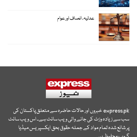
عدلیہ، انصاف اور عوام
express.pk
خبروں اور حالات حاضرہ سے متعلق پاکستان کی
سب سے زیادہ وزٹ کی جانے والی ویب سائٹ ہے۔ اس ویب سائٹ
پر شائع شدہ تمام مواد کے جملہ حقوق بحق ایکسپریس میڈیا
گروپ محفوظ ہیں۔