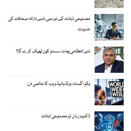
مصنوعی ذہانت کے دور میں ذمے دارانہ صحافت کی
ضرورت
نئے انتظامی یونٹ، سسٹم کون ٹھیک کرے گا؟
یکم اگست، ورلڈ وائیڈ ویب کا عالمی دن
ڈکٹیٹر زبان اور مصنوعی ذہانت