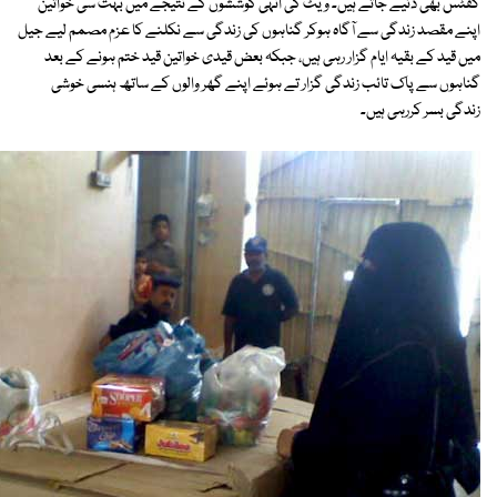
گفٹس بھی دئیے جاتے ہیں۔ ویٹ کی انہی کوششوں کے نتیجے میں بہت سی خواتین
اپنے مقصد زندگی سے آگاہ ہوکر گناہوں کی زندگی سے نکلنے کا عزم مصمم لیے جیل
میں قید کے بقیہ ایام گزار رہی ہیں، جبکہ بعض قیدی خواتین قید ختم ہونے کے بعد
گناہوں سے پاک تائب زندگی گزار تے ہوئے اپنے گھر والوں کے ساتھ ہنسی خوشی
زندگی بسر کررہی ہیں۔