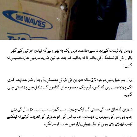
ویمن ایڈ ٹرسٹ کے بہت سے مقاصد میں ایک یہ بھی ہے کہ قیدی خواتین کے گھر
والوں کی کاؤنسلنگ کی جائے تاکہ وہ قید کے بعد خواتین کو اپنانے میں عار محسوس نہ
کریں۔
یہاں ہم جیل میں موجود 26 سالہ شہزین کی کہانی معمولی ردّ و بدل کے بعد اپنے قاری
تک پہنچارہے ہیں کہ کس طرح ایک معصوم جان گناہوں کے دلدل میں پھنستی چلی
گئی۔
شہزین کا تعلق خدا کی بستی کے ایک چھوٹے سے گھرانے سے ہے۔ 12 سال کی تھی
جب ہی اس کی سہیلیاں، دوست، احباب اس کی خوبصورتی کی تعریف کرتے نہ تھکتے
تھے۔ تھوڑی بڑی ہوئی تو ایک بیوٹی پارلر میں جاب کرنے لگی۔