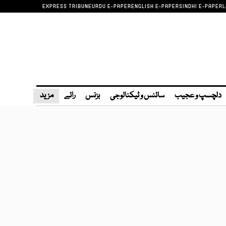
EXPRESS TRIBUNE
URDU E-PAPER
ENGLISH E-PAPER
SINDHI E-PAPER
L
دلچسپ و عجیب
سائنس و ٹیکنالوجی
بزنس
رائے
مزید