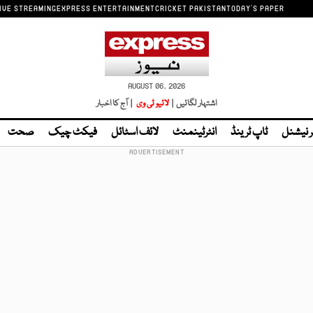
IVE STREAMING
EXPRESS ENTERTAINMENT
CRICKET PAKISTAN
TODAY'S PAPER
AUGUST 06, 2026
اشتہار لگائیں |
لائیو ٹی وی
| آج کا اخبار
ر نیشنل
ٹاپ ٹرینڈ
انٹرٹینمنٹ
لائف اسٹائل
فیکٹ چیک
صحت