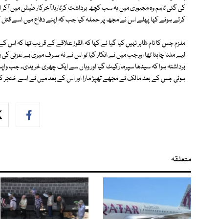
کی گئی تاہم وہ مجبوری میں یہ سب کچھ برداشت کرتارہا،آخرکار طیش میں آکر اسے
کرتے ہوئے کہا پہلے اس نے مجھ پر حملہ کیا جب کہ اپنے دفاع میں اسے قتل ک
ملزم جس کا نام ظاہر نہیں کیا گیا نے کہا کہ القوز علاقے کے قریب تھا کہ اس ک
لیے ملنا چاہتا تھا اورجب میں نے انکار کیا تو اس نے نہ صرف میری بے عزتی ک
برداشتہ ہوا کہ سیدھا سپرمارکیٹ گیا اور وہاں سے ایک چھری خریدی۔ جب واپس ا
ہوئی جس کے بعد مالک نے مجھے تھپڑ مارا اور اس کے بعد میں نے اسے خنجر کے
متعلقہ