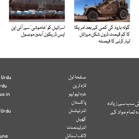
گولہ بارود کی کمی کے بعد امریکا
اسرائیل کو ’خاموشی‘ سے آئی این
کا کم قیمت ڈرون شکن میزائل
ایس ڈریکون آبدوز موصول
تیار کرنے کا فیصلہ
صفحۂ اول
 Urdu
تازہ ترین
rdu
غزہ لہو لہو
ws in
پاکستان
کی سب سے زیادہ
انٹر نیشنل
 Urdu
 تمام مواد کے
کھیل
انٹرٹینمنٹ
لائف اسٹائل
bune