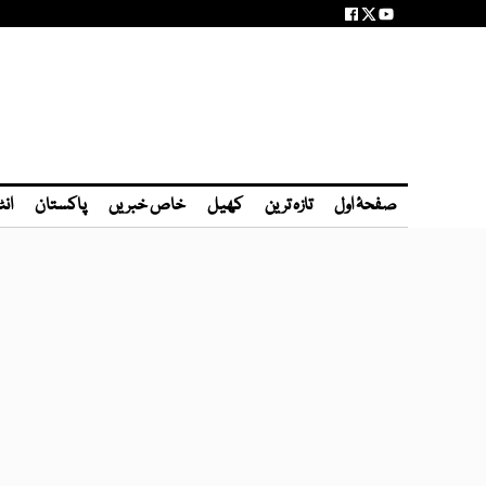
صفحۂ اول
تازہ ترین
کھیل
خاص خبریں
پاکستان
انٹ