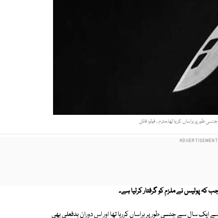
ی طور پر ہراساں کررہا تھا،ملزم ۔ فوٹو: فائل
ے ایک سال سے جنسی طور پر ہراساں کررہا تھا اور اس دوران بدفعلی بھی