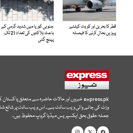
قطر کا بحرین اور کویت کیلئے
جنوبی کوریا میں شدید گرمی کے
پروزیں بحال کرنے کا فیصلہ
باعث ہلاکتوں کی تعداد 21 تک
پہنچ گئی
express.pk
خبروں اور حالات حاضرہ سے متعلق پاکستان 
وزٹ کی جانے والی ویب سائٹ ہے۔ اس ویب سائٹ پر شائع شدہ
جملہ حقوق بحق ایکسپریس میڈیا گروپ محفوظ ہیں۔