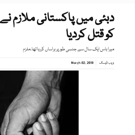
دبئی میں پاکستانی ملازم نے 
کو قتل کردیا
میرا باس ایک سال سے جنسی طور پر ہراساں کررہا تھا،ملزم
ویب ڈیسک
March 02, 2018