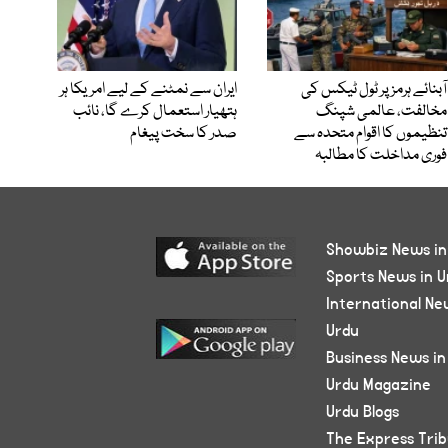
آبنائے ہرمز پر ٹول ٹیکس کی
ایران سے نمٹنے کے لیے امریکا ہر
مخالفت، عالمی شپنگ
ہتھیار استعمال کرے گا، نائب
تنظیموں کا اقوام متحدہ سے
صدر کا سخت پیغام
فوری مداخلت کا مطالبہ
Showbiz News in
Sports News in U
International Ne
Urdu
Business News in
Urdu Magazine
Urdu Blogs
The Express Tri