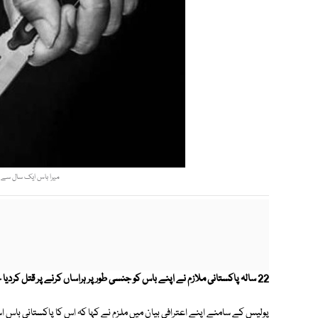
میرا باس ایک سال سے جنس
22 سالہ پاکستانی ملازم نے اپنے باس کو جنسی طور پر ہراساں کرنے پر قتل کردیا جب کہ پولیس نے ملزم کو گرفتار کرلیا ہے۔
پولیس کے سامنے اپنے اعترافی بیان میں ملزم نے کہا کہ اس کا پاکستانی باس اس