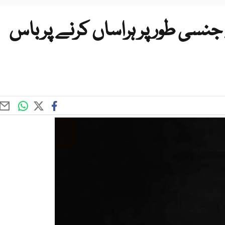
جنسی طور پر ہراساں کرنے پرباس