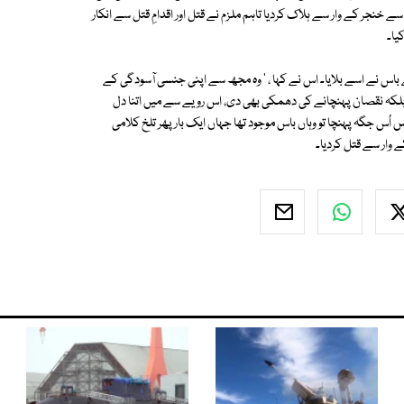
 خنجر کے وار سے ہلاک کردیا تاہم ملزم نے قتل اور اقدامِ قتل سے انکار
یا۔
ے باس نے اسے بلایا۔ اس نے کہا ، ' وہ مجھ سے اپنی جنسی آسودگی کے
ی بلکہ نقصان پہنچانے کی دھمکی بھی دی، اس رویے سے میں اتنا دل
ُس جگہ پہنچا تو وہاں باس موجود تھا جہاں ایک بار پھر تلخ کلامی
 وار سے قتل کردیا۔