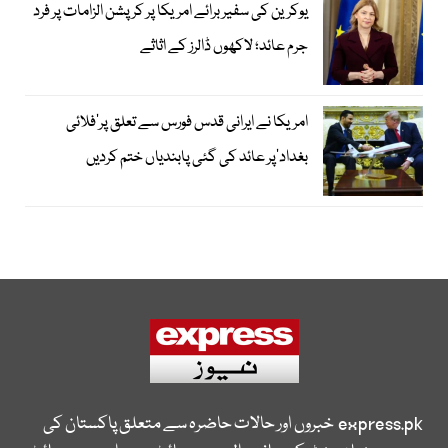
یوکرین کی سفیر برائے امریکا پر کرپشن الزامات پر فرد
جرم عائد؛ لاکھوں ڈالرز کے اثاثے
امریکا نے ایرانی قدس فورس سے تعلق پر’فلائی
بغداد‘پر عائد کی گئی پابندیاں ختم کردیں
express.pk
خبروں اور حالات حاضرہ سے متعلق پاکستان کی