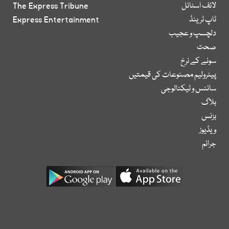
لائف اسٹائل
The Express Tribune
ٹاپ ٹرینڈ
Express Entertainment
دلچسپ و عجیب
صحت
سونے کے نرخ
پیٹرولیم مصنوعات کی قیمتیں
سائنس و ٹیکنالوجی
بلاگ
بزنس
ویڈیوز
جرائم