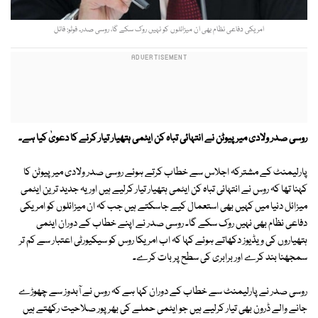
امریکی دفاعی نظام بھی ان میزائلوں کو نہیں روک سکے گا، روسی صدر۔ فوٹو: فائل
روسی صدر ولادی میر پیوٹن نے انتہائی تباہ کن ایٹمی ہتھیار تیار کرنے کا دعویٰ کیا ہے۔
پارلیمنٹ کے مشترکہ اجلاس سے خطاب کرتے ہوئے روسی صدر ولادی میر پیوٹن کا
کہنا تھا کہ روس نے انتہائی تباہ کن ایٹمی ہتھیار تیار کرلیے ہیں اور یہ جدید ترین ایٹمی
میزائل دنیا میں کہیں بھی استعمال کیے جاسکتے ہیں جب کہ ان میزائلوں کو امریکی
دفاعی نظام بھی نہیں روک سکے گا۔ روسی صدر نے اپنے خطاب کے دوران ایٹمی
ہتھیاروں کی ویڈیوز دکھاتے ہوئے کہا کہ اب امریکا روس کو سیکیورٹی اعتبار سے کم تر
سمجھنا بند کرے اور برابری کی سطح پر بات کرے۔
روسی صدر نے پارلیمنٹ سے خطاب کے دوران کہا ہے کہ روس نے آبدوز سے چھوڑے
جانے والے ڈرون بھی تیار کرلیے ہیں جو ایٹمی حملے کی بھر پور صلاحیت رکھتے ہیں