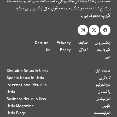
سب سے زیادہ وزٹ کی جانے والی ویب سائٹ ہے۔ اس ویب سائٹ
پر شائع شدہ تمام مواد کے جملہ حقوق بحق ایکسپریس میڈیا
گروپ محفوظ ہیں۔
ایکسپریس
ضابطہ
Privacy
Contact
کے بارے
اخلاق
Policy
Us
میں
صفحۂ اول
Showbiz News in Urdu
تازہ ترین
Sports News in Urdu
غزہ لہو لہو
International News in
پاکستان
Urdu
انٹر نیشنل
Business News in Urdu
کھیل
Urdu Magazine
انٹرٹینمنٹ
Urdu Blogs