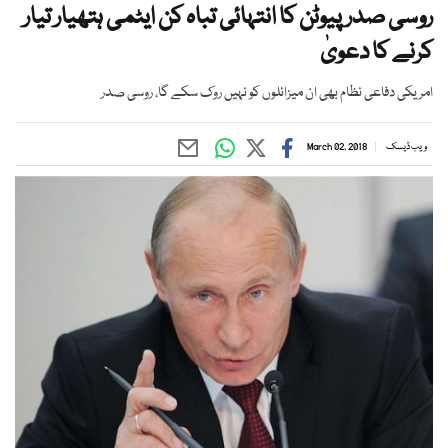
روسی صدر پیوٹن کا انتہائی تباہ کن ایٹمی ہتھیار تیار
کرنے کا دعویٰ
امریکی دفاعی نظام بھی ان میزائلوں کو نہیں روک سکے گا، روسی صدر
ویب ڈیسک
March 02, 2018