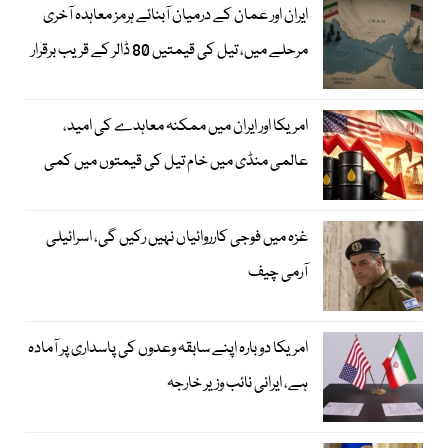
ایران اور عمان کے درمیان آبنائے ہرمز معاہدہ آخری
مرحلے میں، تیل کی قیمتیں 80 ڈالر کے قریب برقرار
امریکا اور ایران میں ممکنہ معاہدے کی امید،
عالمی منڈی میں خام تیل کی قیمتوں میں کمی
غزہ میں فوجی کارروائیاں نہیں رکیں گی، اسرائیلی
آرمی چیف
امریکا دوبارہ اپنے سابقہ وعدوں کی پاسداری پر آمادہ
ہے، ایرانی نائب وزیر خارجہ