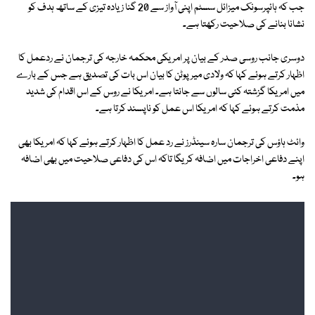
جب کہ ہائپرسونک میزائل سسٹم اپنی آواز سے 20 گنا زیادہ تیزی کے ساتھ ہدف کو
نشانا بنانے کی صلاحیت رکھتا ہے۔
دوسری جانب روسی صدر کے بیان پر امریکی محکمہ خارجہ کی ترجمان نے ردعمل کا
اظہار کرتے ہوئے کہا کہ ولادی میر پوٹن کا بیان اس بات کی تصدیق ہے جس کے بارے
میں امریکا گزشتہ کئی سالوں سے جانتا ہے۔ امریکا نے روس کے اس اقدام کی شدید
مذمت کرتے ہوئے کہا کہ امریکا اس عمل کو ناپسند کرتا ہے۔
وائٹ ہاؤس کی ترجمان سارہ سینڈرز نے رد عمل کا اظہار کرتے ہوئے کہا کہ امریکا بھی
اپنے دفاعی اخراجات میں اضافہ کریگا تاکہ اس کی دفاعی صلاحیت میں بھی اضافہ
ہو۔