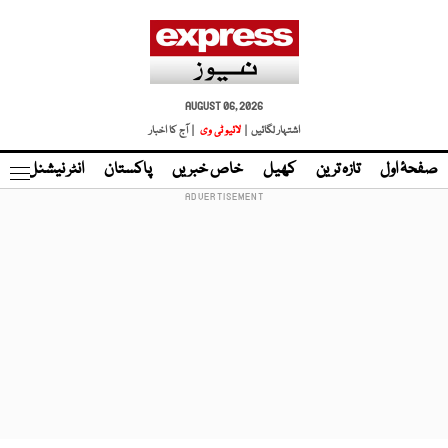
AUGUST 06, 2026
اشتہار لگائیں |
لائیو ٹی وی
| آج کا اخبار
صفحۂ اول
تازہ ترین
کھیل
خاص خبریں
پاکستان
انٹر نیشنل
ٹا