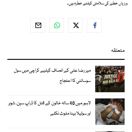
ورزیاں خطے کی سلامتی کیلئے خطرہ ہیں۔
متعلقہ
میر رضا علی کے انصاف کیلیے کراچی میں سول
سوسائٹی کا احتجاج
لاہور میں 40 سالہ خاتون کے قتل کا ڈراپ سین، شوہر
اور سوتیلا بیٹا ملوث نکلے