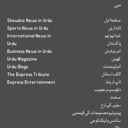
میں
صفحۂ اول
Showbiz News in Urdu
تازہ ترین
Sports News in Urdu
غزہ لہو لہو
International News in
پاکستان
Urdu
انٹر نیشنل
Business News in Urdu
کھیل
Urdu Magazine
انٹرٹینمنٹ
Urdu Blogs
لائف اسٹائل
The Express Tribune
ٹاپ ٹرینڈ
Express Entertainment
دلچسپ و عجیب
صحت
سونے کے نرخ
پیٹرولیم مصنوعات کی قیمتیں
سائنس و ٹیکنالوجی