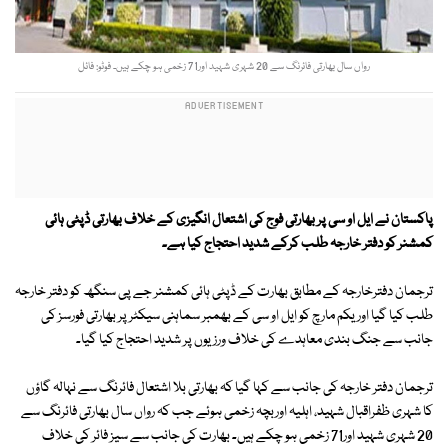
رواں سال بھارتی فائرنگ سے 20 شہری شہید اور71 زخمی ہو چکے ہیں۔ فوٹو: فائل
پاکستان نے ایل او سی پر بھارتی فوج کی اشتعال انگیزی کے خلاف بھارتی ڈپٹی ہائی
کمشنر کو دفتر خارجہ طلب کرکے شدید احتجاج کیا ہے۔
ترجمان دفترخارجہ کے مطابق بھارت کے ڈپٹی ہائی کمشنر جے پی سنگھ کو دفتر خارجہ
طلب کیا گیا اوریکم مارچ کو ایل او سی کے بھمبر سماہنی سیکٹر پر بھارتی فورسز کی
جانب سے جنگ بندی معاہدے کی خلاف ورزیوں پر شدید احتجاج کیا گیا۔
ترجمان دفتر خارجہ کی جانب سے کہا گیا کہ بھارتی بلا اشتعال فائرنگ سے نہالہ گاؤں
کا شہری ظفراقبال شہید، اہلیہ اوربچہ زخمی ہوئے جب کہ رواں سال بھارتی فائرنگ سے
20 شہری شہید اور71 زخمی ہو چکے ہیں۔ بھارت کی جانب سے سیز فائر کی خلاف