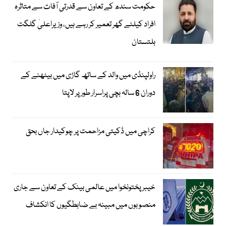
حکومت سندھ کے تعاون سے قدرتی آفات سے متاثرہ
افراد کیلئے گھر تعمیر کر رہے ہیں، وزیراعلیٰ گلگت
بلتستان
راولپنڈی میں والد کے ساتھ گاڑی میں بیٹھنے کے
دوران 6 سالہ بچی پراسرار طور پر لاپتا
کراچی میں ڈکیتی مزاحمت پر چوکیدار جاں بحق
خیبرپختونخوا میں عالمی بینک کے تعاون سے جاری
منصوبوں میں مبینہ بے ضابطگیوں کا انکشاف