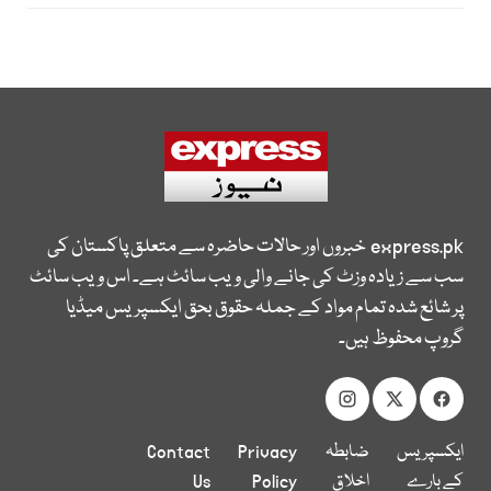
express.pk
خبروں اور حالات حاضرہ سے متعلق پاکستان کی
سب سے زیادہ وزٹ کی جانے والی ویب سائٹ ہے۔ اس ویب سائٹ
پر شائع شدہ تمام مواد کے جملہ حقوق بحق ایکسپریس میڈیا
گروپ محفوظ ہیں۔
ایکسپریس
ضابطہ
Privacy
Contact
کے بارے
اخلاق
Policy
Us