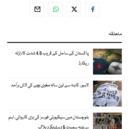
متعلقہ
پاکستان کے ساحل کے قریب 4.5 شدت کا زلزلہ
ریکارڈ
لاہور: کاہنہ سے تین سالہ مغوی بچے کی لاش برآمد
بلوچستان میں سیکیورٹی فورسز کی بڑی کارروائی، اہم
سرغنہ سمیت 5 دہشتگرد ہلاک