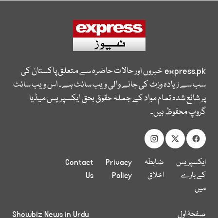
express.pk
خبروں اور حالات حاضرہ سے متعلق پاکستان کی
سب سے زیادہ وزٹ کی جانے والی ویب سائٹ ہے۔ اس ویب سائٹ
پر شائع شدہ تمام مواد کے جملہ حقوق بحق ایکسپریس میڈیا
گروپ محفوظ ہیں۔
ایکسپریس
ضابطہ
Privacy
Contact
کے بارے
اخلاق
Policy
Us
میں
صفحۂ اول
Showbiz News in Urdu