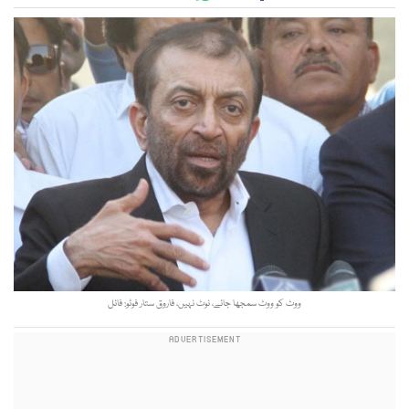
ووٹ کو ووٹ سمجھا جائے، نوٹ نہیں، فاروق ستار فوٹو: فائل