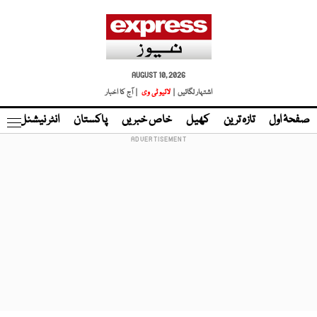
AUGUST 10, 2026
اشتہار لگائیں |
لائیو ٹی وی
| آج کا اخبار
صفحۂ اول
تازہ ترین
کھیل
خاص خبریں
پاکستان
انٹر نیشنل
ٹا