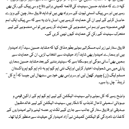
کہہ دے کہ مشاہد حسین سینیٹ کی قائمہ کمیٹی برائے دفاع و سی پیک کے رکن بھی
رہے ہیں اور سی پیک انسٹی ٹیوٹ کے سربراہ بھی ہیں تو شاید فاروق ستار چین کے ویزے
حاصل کرنے کے لیے ان کی حمایت کررہے ہیں، اصل بات یہ ہے کہ سی پیک ایک اہم
قومی منصوبہ ہے اور ہم اس منصوبے کی حمایت کر رہے ہیں تو اس منصوبے کے لیے
متحرک سینیٹ کے رکن کی حمایت کیوں نہیں کریں گے۔
فاروق ستار نے زیر لب مسکراتے ہوئے بطور مذاق کہا کہ مشاہد حسین سید آزاد امیدوار
ہیں اور ہمارے امیدوار بھی شاید آزاد حیثیت سے انتخاب لڑیں، ان کی حمایت سے
ہمیں بھی آسانی ہوگی اور ہوسکتا ہے کہ سینیٹر بننے کے بعد مشاہد حسین ہماری
پارٹی میں ہی شمولیت اختیار کرلیں اورایک نئی ایم کیو ایم بہ نام ایم کیو ایم پاکستان
مسلم لیگ (ن) چیپٹر کھول لیں اور سربراہی بھی خود ہی سنبھال لیں جیسا کہ آج کل ''
ٹرینڈ'' چل رہا ہے۔
واضح رہے کہ کل ہونے والے سینیٹ الیکشن کے لیے ایم کیو ایم کے اراکین قومی و
صوبائی اسمبلی تاحال تذبذب کا شکار ہیں، سینیٹ الیکشن کے لیے خالد مقبول
صدیقی اور فاروق ستار کی جانب سے جاری کیے ٹکٹ پر حصہ لینے والے امیدواروں کے
کاغذات نامزدگی کو الیکشن کمیشن نے آزاد امیدوار کی حیثیت سے منظور کرلیا تھا۔