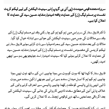
سربراہ متحدہ قومی موومنٹ (پی آئی بی گروپ) نے سینیٹ الیکشن کے لیے ٹیکنو کریٹ
نشست پر مسلم لیگ (ن) کے حمایت یافتہ امیدوار مشاہد حسین سید کی حمایت کا
اعلان کیا ہے۔
ڈاکٹر فاروق ستار کی سربراہی میں ایم کیو ایم کے چار رکنی وفد نے مسلم لیگ (ن) کے
وفد سے ملاقات کی جس میں سینیٹ الیکشن کے حوالے سے تبادلہ خیال کیا گیا،
ملاقات کے بعد مشاہد حسین سید کے ہمراہ میڈیا سے بات کرتے ہوئے فاروق ستار نے
ٹیکنو کریٹس کی مخصوص نشست پر مسلم لیگ (ن) کے امیدوار مشاہد حسین سید
کی حمایت کا اعلان کرتے ہوئے کہا کہ سینیٹ امیدوار اسد جونیجو بھی ہم سے اچھی
امید رکھیں۔
فاروق ستار کا کہنا تھا کہ ووٹ کو ووٹ ہی ہونا چاہیے، اس کے ساتھ نوٹ نہیں ہونا
چاہیے، ایم کیو ایم کا اصل میدان سندھ ہے اس لیے جو بھی اراکین سندھ میں ووٹ
ڈالیں انہیں پارٹی پالیسی کو مقدم رکھنا چاہیے، پالیسی سے انحراف کرنے والوں کے
خلاف پارٹی آئین کے مطابق سخت تادیبی کارروائی کی جائے گی، سینیٹ الیکشن کے
بعد اگر باقی جماعتیں ساتھ دیں تو قومی ایجنڈے کا اعلان کریں گے۔
انہوں نے کہا کہ مشاہد حسین کی حمایت کو کوئی کسی مفاد سے تعبیر کرتے ہوئے یہ نہ