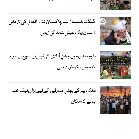
گلگت بلتستان سے پاکستان تک؛ الحاق کی تاریخی
داستان ایک عینی شاہد کی زبانی
بلوچستان میں جشنِ آزادی کی تیاریاں عروج پر، عوام
کا جوش و خروش دیدنی
ملک بھر کے بجلی صارفین کے لیے بڑا ریلیف ختم
ہونے کا امکان