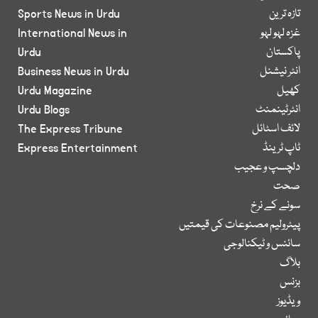
تازہ ترین
Sports News in Urdu
غزہ لہو لہو
International News in
پاکستان
Urdu
انٹر نیشنل
Business News in Urdu
کھیل
Urdu Magazine
انٹرٹینمنٹ
Urdu Blogs
لائف اسٹائل
The Express Tribune
ٹاپ ٹرینڈ
Express Entertainment
دلچسپ و عجیب
صحت
سونے کے نرخ
پیٹرولیم مصنوعات کی قیمتیں
سائنس و ٹیکنالوجی
بلاگ
بزنس
ویڈیوز