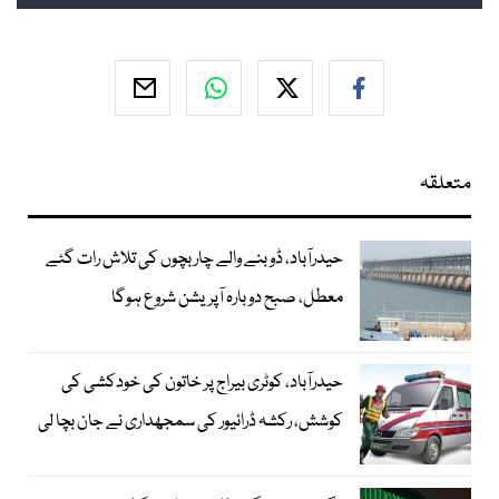
متعلقہ
حیدرآباد، ڈوبنے والے چار بچوں کی تلاش رات گئے
معطل، صبح دوبارہ آپریشن شروع ہوگا
حیدرآباد، کوٹری بیراج پر خاتون کی خودکشی کی
کوشش، رکشہ ڈرائیور کی سمجھداری نے جان بچا لی