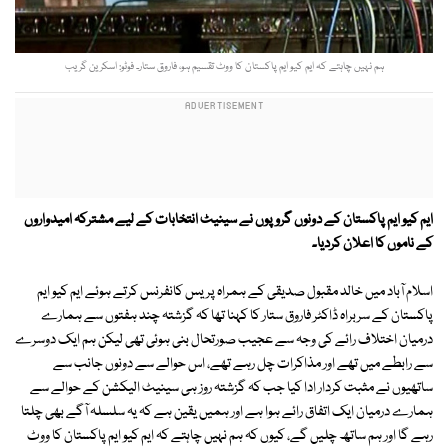
ہم نہیں چاہتے کہ ایم کیو ایم پاکستان کا ووٹ تقسیم ہو، فاروق ستار۔ فوٹو: اسکرین گریب
ایم کیو ایم پاکستان کے دونوں گروپوں نے سینیٹ انتخابات کے لیے مشترکہ امیدواروں
کے ناموں کا اعلان کردیا۔
اسلام آباد میں خالد مقبول صدیقی کے ہمراہ پریس کانفرنس کرتے ہوئے ایم کیو ایم
پاکستان کے سربراہ ڈاکٹر فاروق ستار کا کہنا تھا کہ گزشتہ چند ہفتوں سے ہمارے
درمیان اختلاف رائے کی وجہ سے عجیب صورتحال بنی ہوئی تھی لیکن ہم ایک دوسرے
سے رابطے میں تھے اور مذاکرات چل رہے تھے، اس حوالے سے دونوں جانب سے
ساتھیوں نے مثبت کردار ادا کیا جب کہ گزشتہ روز ہی سینیٹ الیکشن کے حوالے سے
ہمارے درمیان ایک اتفاق رائے ہوا ہے اور ہمیں یقین ہے کہ یہ سلسلہ آگے بھی چلتا
رہے گا اور ہم ساتھ چلیں گے، کیوں کہ ہم نہیں چاہتے کہ ایم کیو ایم پاکستان کا ووٹ