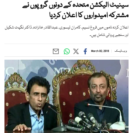
سینیٹ الیکشن متحدہ کے دونوں گروپوں نے
مشترکہ امیدواروں کا اعلان کردیا
اعلان کردہ ناموں میں فروغ نسیم، کامران ٹیسوری، عبدالقادر خانزادہ، ڈاکٹر نگہت شکیل
اور سنجے پروانی شامل ہیں۔
ویب ڈیسک
March 02, 2018