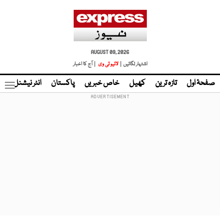
AUGUST 09, 2026
اشتہار لگائیں |
لائیو ٹی وی
| آج کا اخبار
صفحۂ اول
تازہ ترین
کھیل
خاص خبریں
پاکستان
انٹر نیشنل
ٹا