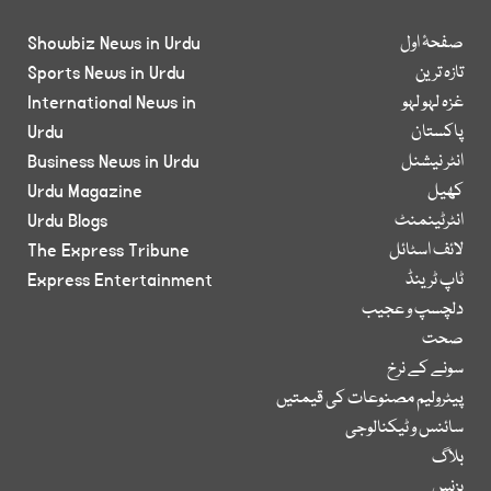
صفحۂ اول
Showbiz News in Urdu
تازہ ترین
Sports News in Urdu
غزہ لہو لہو
International News in
پاکستان
Urdu
انٹر نیشنل
Business News in Urdu
کھیل
Urdu Magazine
انٹرٹینمنٹ
Urdu Blogs
لائف اسٹائل
The Express Tribune
ٹاپ ٹرینڈ
Express Entertainment
دلچسپ و عجیب
صحت
سونے کے نرخ
پیٹرولیم مصنوعات کی قیمتیں
سائنس و ٹیکنالوجی
بلاگ
بزنس