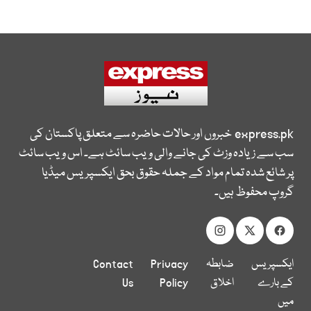
express.pk
خبروں اور حالات حاضرہ سے متعلق پاکستان کی
سب سے زیادہ وزٹ کی جانے والی ویب سائٹ ہے۔ اس ویب سائٹ
پر شائع شدہ تمام مواد کے جملہ حقوق بحق ایکسپریس میڈیا
گروپ محفوظ ہیں۔
ایکسپریس
ضابطہ
Privacy
Contact
کے بارے
اخلاق
Policy
Us
میں