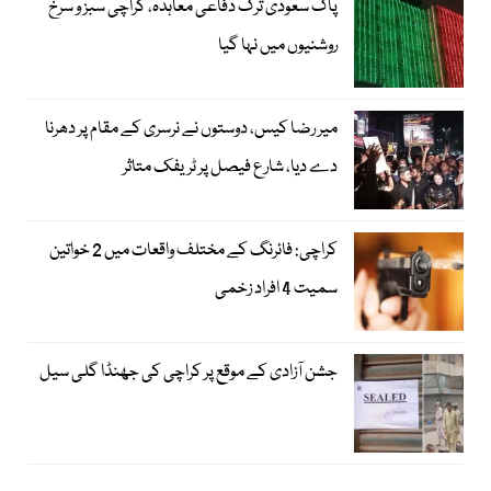
پاک سعودی ترک دفاعی معاہدہ، کراچی سبز و سرخ
روشنیوں میں نہا گیا
میر رضا کیس، دوستوں نے نرسری کے مقام پر دھرنا
دے دیا، شارع فیصل پر ٹریفک متاثر
کراچی: فائرنگ کے مختلف واقعات میں 2 خواتین
سمیت 4 افراد زخمی
جشن آزادی کے موقع پر کراچی کی جھنڈا گلی سیل