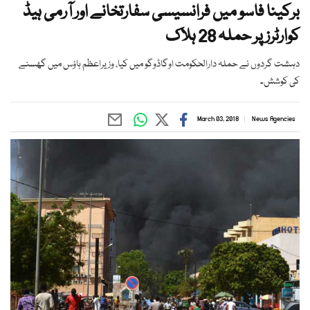
برکینا فاسو میں فرانسیسی سفارتخانے اور آرمی ہیڈ
کوارٹرز پر حملہ 28 ہلاک
دہشت گردوں نے حملہ دارالحکومت اوگاڈوگو میں کیا، وزیراعظم ہاؤس میں گھسنے
کی کوشش۔
March 03, 2018
News Agencies