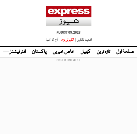
AUGUST 09, 2026
اشتہار لگائیں |
لائیو ٹی وی
| آج کا اخبار
صفحۂ اول
تازہ ترین
کھیل
خاص خبریں
پاکستان
انٹر نیشنل
ٹا