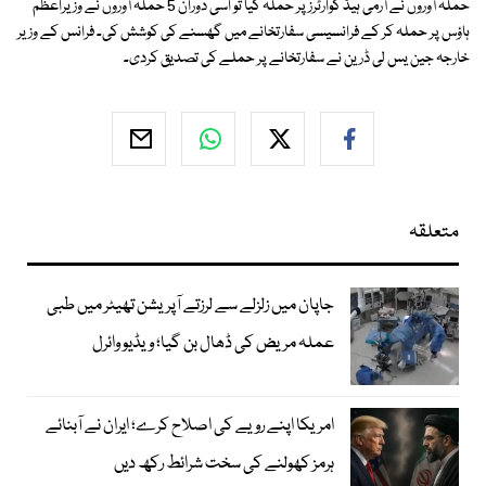
حملہ آوروں نے آرمی ہیڈ کوارٹرز پر حملہ کیا تو اسی دوران 5 حملہ آوروں نے وزیراعظم
ہاؤس پر حملہ کر کے فرانسیسی سفارتخانے میں گھسنے کی کوشش کی۔ فرانس کے وزیر
خارجہ جین یس لی ڈرین نے سفارتخانے پر حملے کی تصدیق کردی۔
متعلقہ
جاپان میں زلزلے سے لرزتے آپریشن تھیٹر میں طبی
عملہ مریض کی ڈھال بن گیا؛ ویڈیو وائرل
امریکا اپنے رویے کی اصلاح کرے؛ ایران نے آبنائے
ہرمز کھولنے کی سخت شرائط رکھ دیں