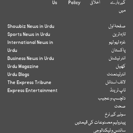
کے بارے
اخلاق
Policy
Us
میں
صفحۂ اول
Showbiz News in Urdu
تازہ ترین
Sports News in Urdu
غزہ لہو لہو
International News in
پاکستان
Urdu
انٹر نیشنل
Business News in Urdu
کھیل
Urdu Magazine
انٹرٹینمنٹ
Urdu Blogs
لائف اسٹائل
The Express Tribune
ٹاپ ٹرینڈ
Express Entertainment
دلچسپ و عجیب
صحت
سونے کے نرخ
پیٹرولیم مصنوعات کی قیمتیں
سائنس و ٹیکنالوجی