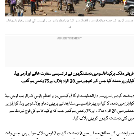
دہشت گردوں نے حملہ دارالحکومت اوگاڈوگو میں کیا، وزیراعظم ہاؤس میں گھسنے کی کوشش۔ فوٹو : اے ایف
پی
افریقی ملک برکینا فاسو میں دہشتگردوں نے فرانسیسی سفارت خانے اور آرمی ہیڈ
کوارٹرز پر حملہ کیا جس کے نتیجے میں 28 افراد ہلاک اور 75 زخمی ہو گئے۔
دہشت گردوں نے پہلے دارالحکومت اوگا ڈوگو میں وزیر اعظم ہاؤس کے قریب فوجی ہیڈ
کوارٹرز میں دھماکا کیا اور پھر فرانسیسی سفارتخانے پر بھی دھاوا بولا۔ فوجی ہیڈ کوارٹرز پر
حملے میں 28 افراد ہلاک اور 75 زخمی ہوگئے جب کہ برکینا فاسو کی فوج نے مقابلے
میں کئی دہشت گردوں کو بھی ہلاک کیا۔
خبر ایجنسی کے مطابق حملے میں 9 دہشت گرد اور 7 فوجی ہلاک ہوئے ہیں۔ جس وقت