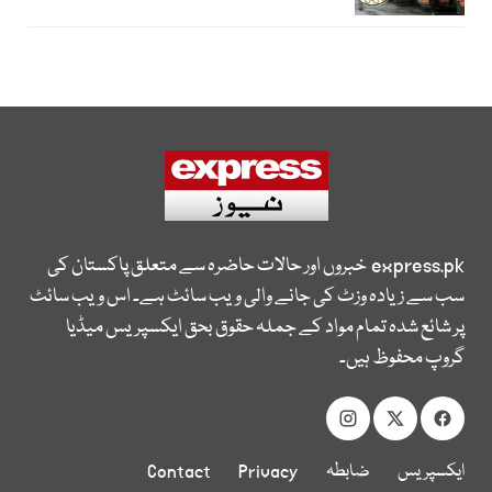
express.pk
خبروں اور حالات حاضرہ سے متعلق پاکستان کی
سب سے زیادہ وزٹ کی جانے والی ویب سائٹ ہے۔ اس ویب سائٹ
پر شائع شدہ تمام مواد کے جملہ حقوق بحق ایکسپریس میڈیا
گروپ محفوظ ہیں۔
ایکسپریس
ضابطہ
Privacy
Contact