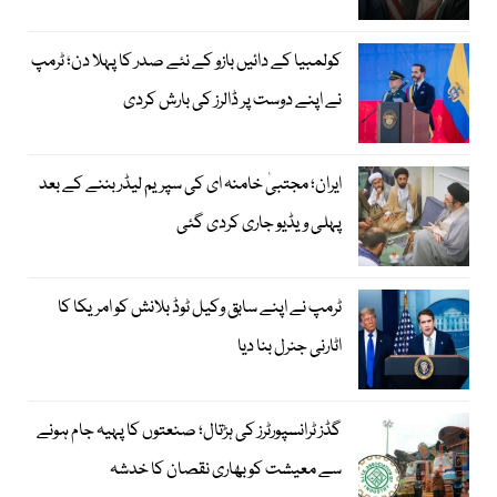
کولمبیا کے دائیں بازو کے نئے صدر کا پہلا دن؛ ٹرمپ
نے اپنے دوست پر ڈالرز کی بارش کردی
ایران؛ مجتبیٰ خامنہ ای کی سپریم لیڈر بننے کے بعد
پہلی ویڈیو جاری کردی گئی
ٹرمپ نے اپنے سابق وکیل ٹوڈ بلانش کو امریکا کا
اٹارنی جنرل بنا دیا
گڈز ٹرانسپورٹرز کی ہڑتال؛ صنعتوں کا پہیہ جام ہونے
سے معیشت کو بھاری نقصان کا خدشہ