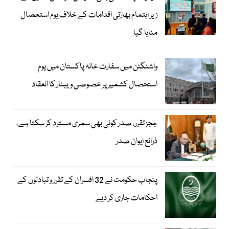
زیر اہتمام بھارتی اقدامات کے خلاف یوم استحصال
منایا گیا
واشنگٹن میں سفارت خانہ پاکستان میں یوم
استحصال کشمیر پر خصوصی ویبنار کا انعقاد
ججز تقرر، صدر کوئی بھی سمری مسترد کر سکتا ہے،
ذرائع ایوان صدر
پنجاب حکومت نے 32 افسران کے تقرر و تبادلوں کے
احکامات جاری کر دیے