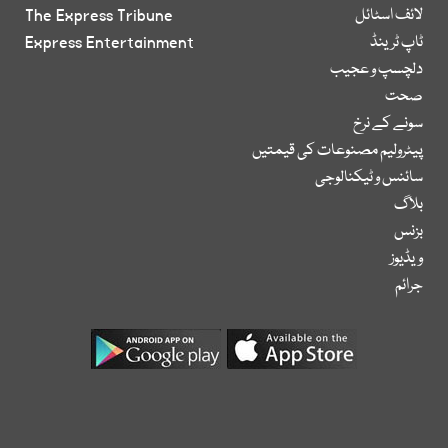
لائف اسٹائل
The Express Tribune
ٹاپ ٹرینڈ
Express Entertainment
دلچسپ و عجیب
صحت
سونے کے نرخ
پیٹرولیم مصنوعات کی قیمتیں
سائنس و ٹیکنالوجی
بلاگ
بزنس
ویڈیوز
جرائم