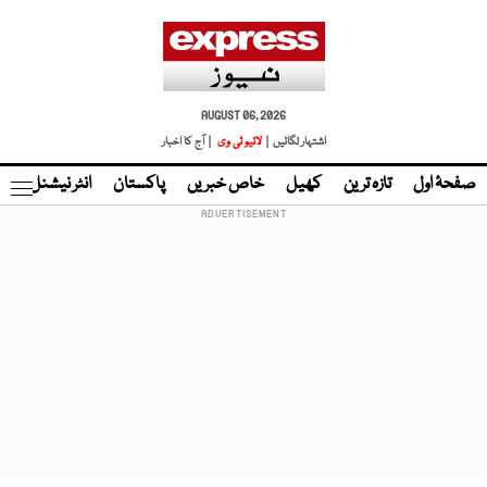
AUGUST 06, 2026
اشتہار لگائیں |
لائیو ٹی وی
| آج کا اخبار
صفحۂ اول
تازہ ترین
کھیل
خاص خبریں
پاکستان
انٹر نیشنل
ٹا