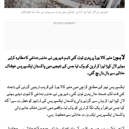
شہریوں نے لال کپڑا لہرا کر ٹرین کو ٹوٹی ہوئی پٹری سے پہلے ہی روک لیا۔ فوٹو: فائل
لاہور:
ملیر کالا بورڈ پر پٹری ٹوٹ گئی تاہم شہریوں نے حاضر دماغی کا مظاہرہ کرتے
ہوئے لال کپڑا لہرا کر ٹرین کو روک لیا جس کے نتیجے میں پاکستان ایکسپریس خوفناک
حادثے سے بال بال بچ گئی۔
ایکسپریس نیوز کے مطابق کراچی میں ملیر کالا بورڈ کے قریب ٹرینیں گزرنے کے باعث
کئی فٹ تک خستہ حال پٹری ٹوٹ گئی۔ شہریوں نے حاضر دماغی کا ثبوت دیتے ہوئے
لال کپڑا لہرا کر وہاں سے گزرنے والی پاکستان ایکسپریس کے ڈرائیور کو خطرے سے آگاہ
کیا جس نے فوراً بریک لگا کر ٹرین کو روک لیا۔ واقعے میں اندرون ملک جانے والی
پاکستان ایکسپریس ایک بڑے حادثے سے محفوظ رہی۔
کراچی ایکسپریس میں مسافروں کی بڑی تعداد سوار تھی جو ممکنہ حادثے سے محفوظ