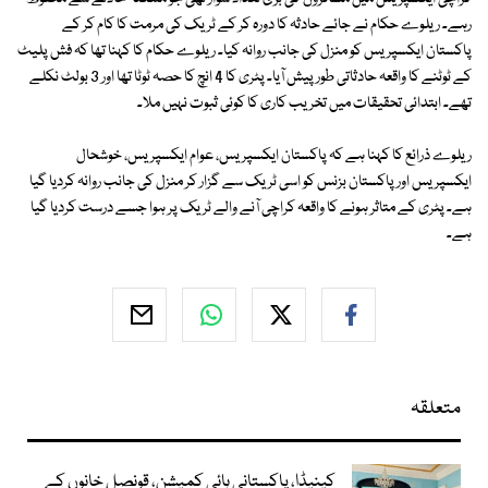
رہے۔ ریلوے حکام نے جائے حادثہ کا دورہ کر کے ٹریک کی مرمت کا کام کر کے
پاکستان ایکسپریس کو منزل کی جانب روانہ کیا۔ ریلوے حکام کا کہنا تھا کہ فش پلیٹ
کے ٹوٹنے کا واقعہ حادثاتی طور پیش آیا۔ پٹری کا 4 انچ کا حصہ ٹوٹا تھا اور 3 بولٹ نکلے
تھے۔ ابتدائی تحقیقات میں تخریب کاری کا کوئی ثبوت نہیں ملا۔
ریلوے ذرائع کا کہنا ہے کہ پاکستان ایکسپریس، عوام ایکسپریس، خوشحال
ایکسپریس اور پاکستان بزنس کو اسی ٹریک سے گزار کر منزل کی جانب روانہ کردیا گیا
ہے۔ پٹری کے متاثر ہونے کا واقعہ کراچی آنے والے ٹریک پر ہوا جسے درست کردیا گیا
ہے۔
متعلقہ
کینیڈا، پاکستانی ہائی کمیشن، قونصل خانوں کے