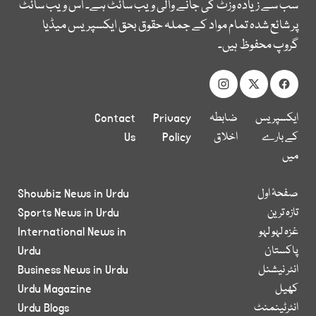
سب سے زیادہ وزٹ کی جانے والی ویب سائٹ ہے۔ اس ویب سائٹ
پر شائع شدہ تمام مواد کے جملہ حقوق بحق ایکسپریس میڈیا
گروپ محفوظ ہیں۔
ایکسپریس
ضابطہ
Privacy
Contact
کے بارے
اخلاق
Policy
Us
میں
صفحۂ اول
Showbiz News in Urdu
تازہ ترین
Sports News in Urdu
غزہ لہو لہو
International News in
پاکستان
Urdu
انٹر نیشنل
Business News in Urdu
کھیل
Urdu Magazine
انٹرٹینمنٹ
Urdu Blogs