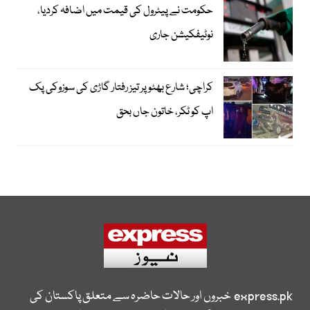
حکومت نے پیٹرول کی قیمت میں اضافہ کردیا،
نوٹیفکیشن جاری
کراچی؛ شارع بھٹو پر تیز رفتار گاڑی کی سوزوکی پک
اپ کو ٹکر، خاتون جاں بحق
express.pk
خبروں اور حالات حاضرہ سے متعلق پاکستان کی