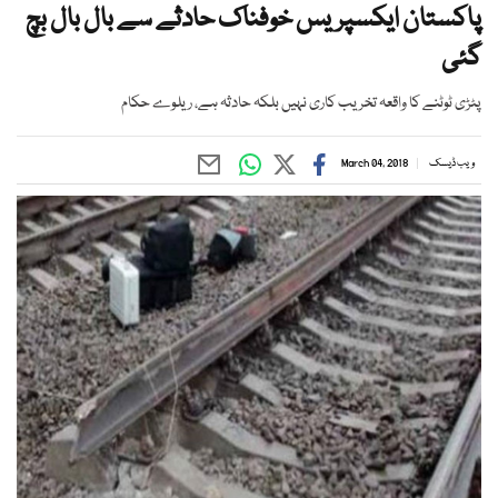
پاکستان ایکسپریس خوفناک حادثے سے بال بال بچ
گئی
پٹڑی ٹوٹنے کا واقعہ تخریب کاری نہیں بلکہ حادثہ ہے، ریلوے حکام
ویب ڈیسک
March 04, 2018